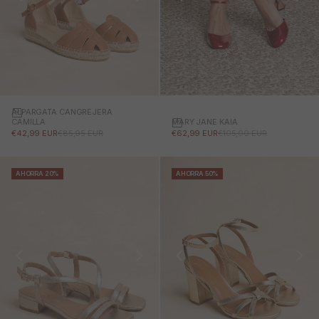
ALPARGATA CANGREJERA
MARY JANE KAIA
CAMILLA
PRECIO DE OFERTA
PRECIO NORMAL
PRECIO DE OFERTA
PRECIO NORMAL
€62,99 EUR
€105,00 EUR
€42,99 EUR
€85,95 EUR
AHORRA 20%
AHORRA 50%