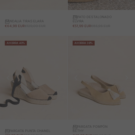
ZAPATO DESTALONADO
SANDALIA TIRAS ELARA
ELVIRA
PRECIO DE OFERTA
PRECIO NORMAL
PRECIO DE OFERTA
PRECIO NORMAL
€64,99 EUR
€129,00 EUR
€51,99 EUR
€85,95 EUR
AHORRA 40%
AHORRA 39%
ALPARGATA POMPÓN
ALPARGATA PUNTA CHANEL
BETHY