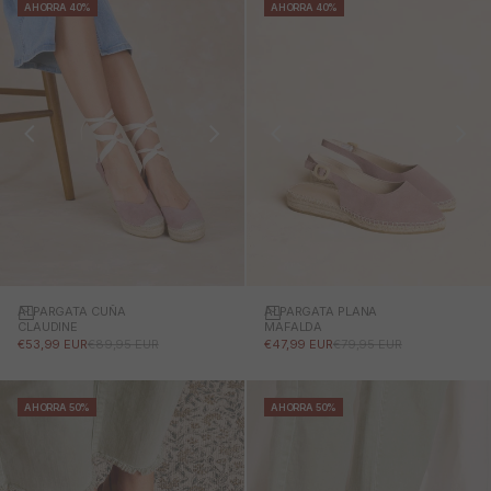
AHORRA 40%
AHORRA 40%
ALPARGATA CUÑA
ALPARGATA PLANA
CLAUDINE
MAFALDA
PRECIO DE OFERTA
PRECIO NORMAL
PRECIO DE OFERTA
PRECIO NORMAL
€53,99 EUR
€89,95 EUR
€47,99 EUR
€79,95 EUR
AHORRA 50%
AHORRA 50%