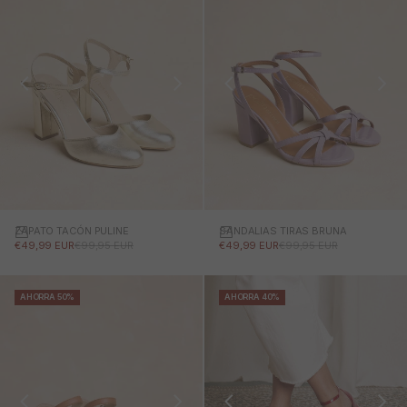
ZAPATO TACÓN PULINE
SANDALIAS TIRAS BRUNA
PRECIO DE OFERTA
PRECIO NORMAL
PRECIO DE OFERTA
PRECIO NORMAL
€49,99 EUR
€99,95 EUR
€49,99 EUR
€99,95 EUR
AHORRA 50%
AHORRA 40%