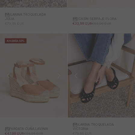
BAILARINA TROQUELADA
MOCASÍN SERRAJE FLORA
JULIA
PRECIO DE OFERTA
PRECIO NORMAL
PRECIO DE OFERTA
€33,99 EUR
€85,95 EUR
€79,95 EUR
AHORRA 50%
BAILARINA TROQUELADA
ALPARGATA CUÑA LAVINIA
VICTORIA
PRECIO DE OFERTA
PRECIO NORMAL
PRECIO DE OFERTA
€47,99 EUR
€95,95 EUR
€79,95 EUR