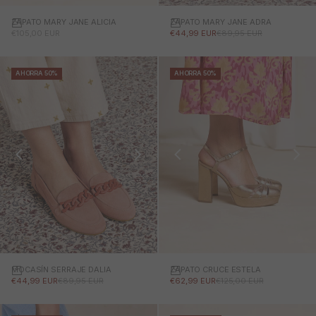
ZAPATO MARY JANE ALICIA
ZAPATO MARY JANE ADRA
PRECIO DE OFERTA
PRECIO DE OFERTA
PRECIO NORMAL
€105,00 EUR
€44,99 EUR
€89,95 EUR
AHORRA 50%
AHORRA 50%
MOCASÍN SERRAJE DALIA
ZAPATO CRUCE ESTELA
PRECIO DE OFERTA
PRECIO NORMAL
PRECIO DE OFERTA
PRECIO NORMAL
€44,99 EUR
€89,95 EUR
€62,99 EUR
€125,00 EUR