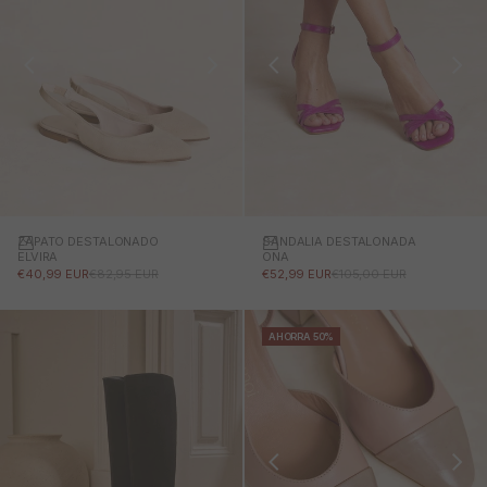
ZAPATO DESTALONADO
SANDALIA DESTALONADA
ELVIRA
ONA
PRECIO DE OFERTA
PRECIO NORMAL
PRECIO DE OFERTA
PRECIO NORMAL
€40,99 EUR
€82,95 EUR
€52,99 EUR
€105,00 EUR
AHORRA 50%