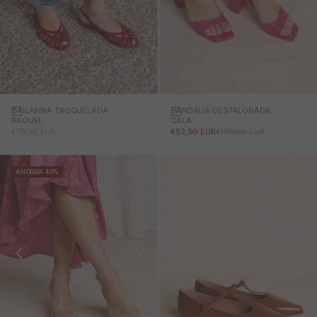
BAILARINA TROQUELADA
SANDALIA DESTALONADA
RAQUEL
CALA
PRECIO DE OFERTA
PRECIO DE OFERTA
PRECIO NORMAL
€79,95 EUR
€52,99 EUR
€105,00 EUR
AHORRA 40%