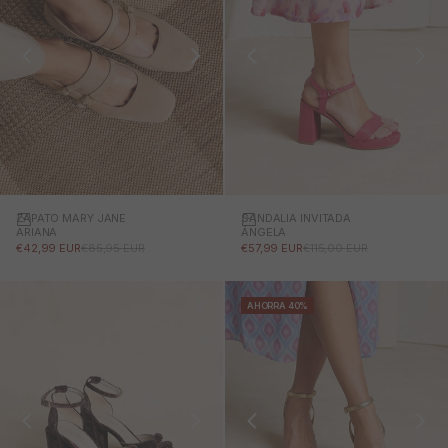
ZAPATO MARY JANE
SANDALIA INVITADA
ARIANA
ÁNGELA
PRECIO DE OFERTA
PRECIO NORMAL
PRECIO DE OFERTA
PRECIO NORMAL
€42,99 EUR
€85,95 EUR
€57,99 EUR
€115,00 EUR
AHORRA 40%