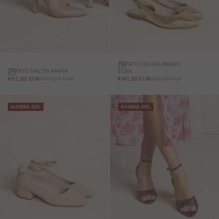
ZAPATO DESTALONADO
ZAPATO SALÓN MARÍA
ELDA
PRECIO DE OFERTA
PRECIO NORMAL
PRECIO DE OFERTA
PRECIO NORMAL
€62,99 EUR
€105,00 EUR
€40,99 EUR
€82,95 EUR
AHORRA 40%
AHORRA 40%