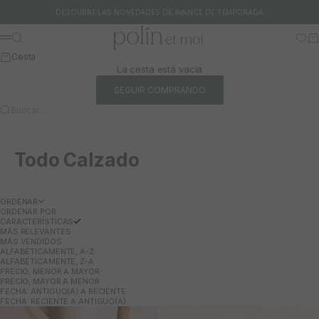
Ir al contenido
DESCUBRE LAS NOVEDADES DE AVANCE DE TEMPORADA
Polín et moi
Buscar
Ca
Menú
Cesta
La cesta está vacía
SEGUIR COMPRANDO
Buscar…
Todo Calzado
ORDENAR
ORDENAR POR
CARACTERÍSTICAS
MÁS RELEVANTES
MÁS VENDIDOS
ALFABÉTICAMENTE, A-Z
ALFABÉTICAMENTE, Z-A
PRECIO, MENOR A MAYOR
PRECIO, MAYOR A MENOR
FECHA: ANTIGUO(A) A RECIENTE
FECHA: RECIENTE A ANTIGUO(A)