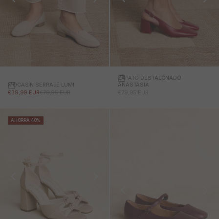
ZAPATO DESTALONADO
MOCASÍN SERRAJE LUMI
ANASTASIA
PRECIO DE OFERTA
PRECIO NORMAL
PRECIO DE OFERTA
€39,99 EUR
€79,95 EUR
€79,95 EUR
AHORRA 40%