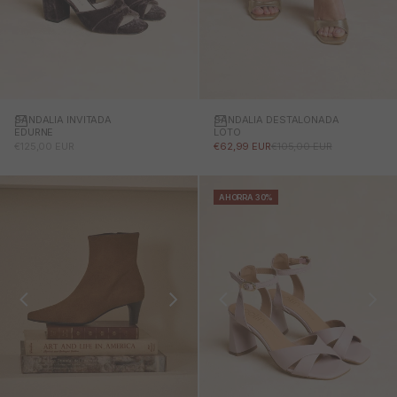
SANDALIA INVITADA
SANDALIA DESTALONADA
EDURNE
LOTO
PRECIO DE OFERTA
PRECIO DE OFERTA
PRECIO NORMAL
€125,00 EUR
€62,99 EUR
€105,00 EUR
AHORRA 30%