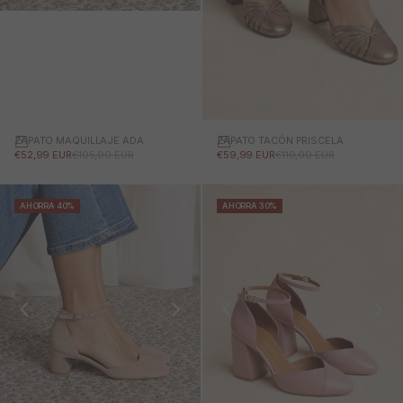
ZAPATO MAQUILLAJE ADA
ZAPATO TACÓN PRISCELA
PRECIO DE OFERTA
PRECIO NORMAL
PRECIO DE OFERTA
PRECIO NORMAL
€52,99 EUR
€105,00 EUR
€59,99 EUR
€119,00 EUR
AHORRA 40%
AHORRA 30%