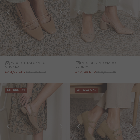
ZAPATO DESTALONADO
ZAPATO DESTALONADO
SUSANA
REBECA
PRECIO DE OFERTA
PRECIO NORMAL
PRECIO DE OFERTA
PRECIO NORMAL
€44,99 EUR
€89,95 EUR
€44,99 EUR
€89,95 EUR
AHORRA 50%
AHORRA 50%