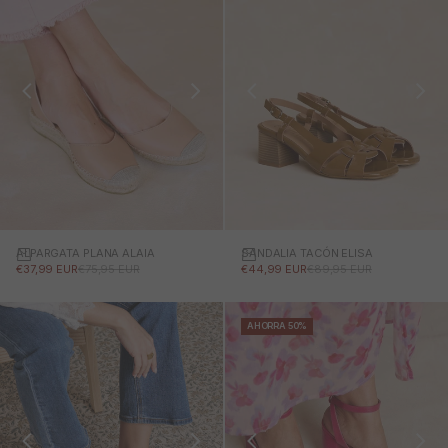
ALPARGATA PLANA ALAIA
SANDALIA TACÓN ELISA
PRECIO DE OFERTA
PRECIO NORMAL
PRECIO DE OFERTA
PRECIO NORMAL
€37,99 EUR
€75,95 EUR
€44,99 EUR
€89,95 EUR
AHORRA 50%