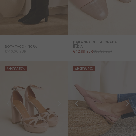
BAILARINA DESTALONADA
BOTA TACÓN NORA
ELBIA
PRECIO DE OFERTA
PRECIO DE OFERTA
PRECIO NORMAL
€140,00 EUR
€42,99 EUR
€85,95 EUR
AHORRA 50%
AHORRA 40%