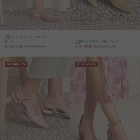
ZAPATO DESTALONADO
ZAPATO MARY JANE MILA
LOLA
PRECIO DE OFERTA
PRECIO NORMAL
PRECIO DE OFERTA
PRECIO NORMAL
€44,99 EUR
€89,95 EUR
€44,99 EUR
€89,95 EUR
AHORRA 50%
AHORRA 50%