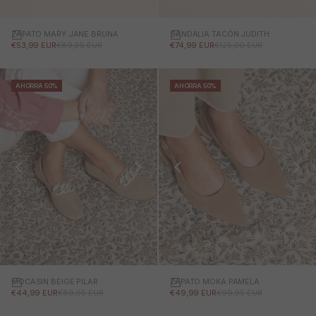
ZAPATO MARY JANE BRUNA
SANDALIA TACÓN JUDITH
PRECIO DE OFERTA
PRECIO NORMAL
PRECIO DE OFERTA
PRECIO NORMAL
€53,99 EUR
€89,95 EUR
€74,99 EUR
€125,00 EUR
AHORRA 50%
AHORRA 50%
MOCASIN BEIGE PILAR
ZAPATO MOKA PAMELA
PRECIO DE OFERTA
PRECIO NORMAL
PRECIO DE OFERTA
PRECIO NORMAL
€44,99 EUR
€89,95 EUR
€49,99 EUR
€99,95 EUR