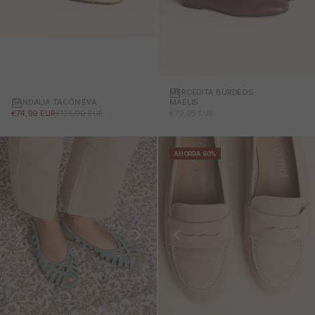
MERCEDITA BURDEOS
SANDALIA TACÓN EVA
MAELIS
PRECIO DE OFERTA
PRECIO NORMAL
PRECIO DE OFERTA
€74,99 EUR
€125,00 EUR
€79,95 EUR
AHORRA 60%