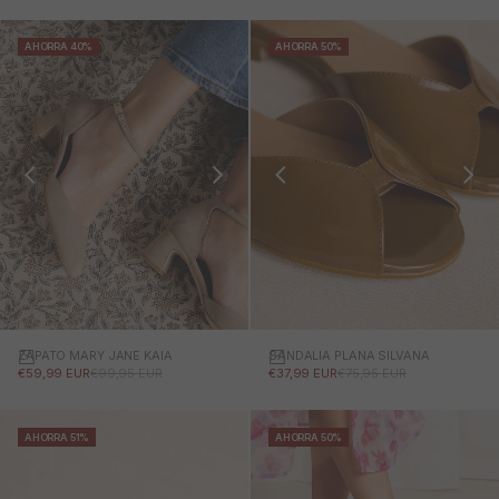
AHORRA 40%
AHORRA 50%
ZAPATO MARY JANE KAIA
SANDALIA PLANA SILVANA
PRECIO DE OFERTA
PRECIO NORMAL
PRECIO DE OFERTA
PRECIO NORMAL
€59,99 EUR
€99,95 EUR
€37,99 EUR
€75,95 EUR
AHORRA 51%
AHORRA 50%