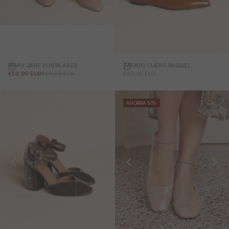
MARY JANE PUNTA ARES
ZAPATO CUERO RAQUEL
PRECIO DE OFERTA
PRECIO NORMAL
PRECIO DE OFERTA
€59,99 EUR
€99,95 EUR
€85,95 EUR
AHORRA 50%