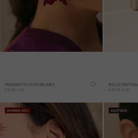
PENDIENTES FLOR BELINDA
BOLSO INVITAD
PRECIO DE OFERTA
PRECIO DE OFE
€15,95 EUR
€45,95 EUR
AHORRA 50%
AGOTADO