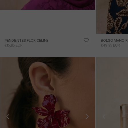
PENDIENTES FLOR CELINE
BOLSO MANO R
PRECIO DE OFERTA
PRECIO DE OFE
€15,95 EUR
€49,95 EUR