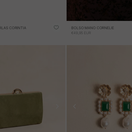
RLAS CORINTIA
BOLSO MANO CORNELIE
RTA
PRECIO DE OFERTA
€49,95 EUR