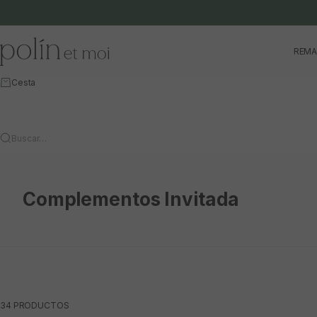
Ir al contenido
Polín et moi
REMA
Cesta
Buscar…
Complementos Invitada
34 PRODUCTOS