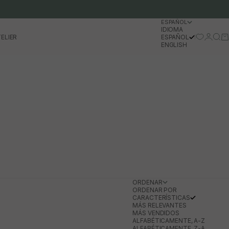
ESPAÑOL
IDIOMA
Iniciar 
Busc
Ca
ELIER
ESPAÑOL
ENGLISH
ORDENAR
ORDENAR POR
CARACTERÍSTICAS
MÁS RELEVANTES
MÁS VENDIDOS
ALFABÉTICAMENTE, A-Z
ALFABÉTICAMENTE, Z-A