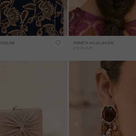
OSELINE
PEINETA HOJA LIHUEN
RTA
PRECIO DE OFERTA
€12,95 EUR