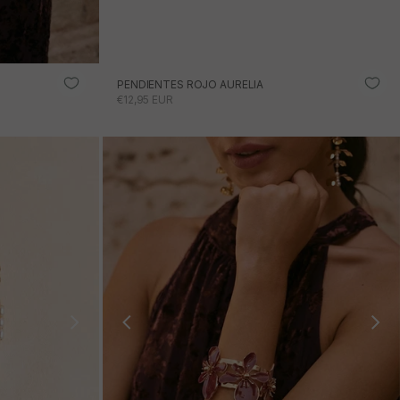
PENDIENTES ROJO AURELIA
PRECIO DE OFERTA
€12,95 EUR