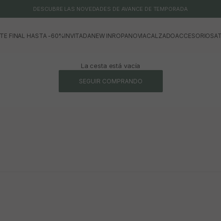
DESCUBRE LAS NOVEDADES DE AVANCE DE TEMPORADA
TE FINAL HASTA -60%
INVITADA
NEW IN
ROPA
NOVIA
CALZADO
ACCESORIOS
AT
La cesta está vacía
SEGUIR COMPRANDO