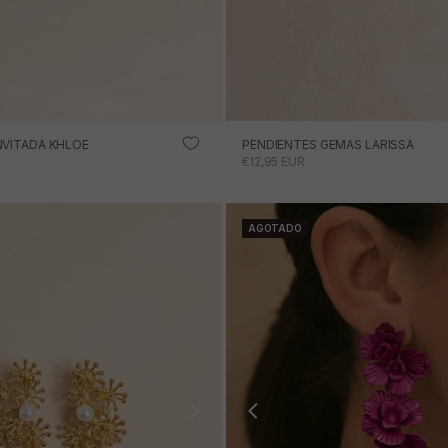
NVITADA KHLOE
PENDIENTES GEMAS LARISSA
RTA
PRECIO DE OFERTA
€12,95 EUR
AGOTADO