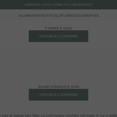
CERIMONIA E MODA DONNA PER OGNI MOMENTO
SALDI
INVITATA
VESTITI
CALZATURE
ACCESSORI
SPOSA
Il cestino è vuoto
CONTINUA A COMPRARE
Questa collezione è vuota
CONTINUA A COMPRARE
 paio di scarpe ben fatte. Lo noti mentre cammini, nel modo in cui si adat