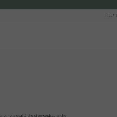
Accedi
Cerc
Ca
tano, nella qualità che si percepisce anche