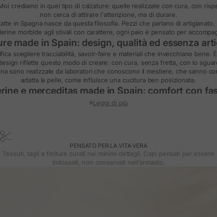
 Moi crediamo in quel tipo di calzature: quelle realizzate con cura, con risp
non cerca di attirare l'attenzione, ma di durare.
atte in Spagna
nasce da questa filosofia. Pezzi che parlano di artigianato
allerine morbide agli stivali con carattere, ogni paio è pensato per accompa
re made in Spain: design, qualità ed essenza art
fica scegliere tracciabilità, savoir-faire e materiali che invecchiano bene.
sign riflette questo modo di creare: con cura, senza fretta, con lo sguar
nna
sono realizzate da laboratori che conoscono il mestiere, che sanno c
adatta la pelle, come influisce una cucitura ben posizionata.
erine e merceditas made in Spain: comfort con fa
e
ballerine in pelle
e merceditas sono il riflesso di un'eleganza che non ha b
Leggi di più
quotidiano, ma con una cura che si percepisce in ogni punto.
 a ogni passo. La forma giusta, l'imbottitura dove serve, e quell'estetica 
. Sono quel tipo di scarpa che ti accompagna senza fare rumore, ma che a
e con tacco fabbricate in Spagna: eleganza e c
PENSATO PER LA VITA VERA
 nostre
scarpe con tacco fatte in Spagna
sono progettate per slanciare sen
Tessuti, tagli e finiture curati nei minimi dettagli. Capi pensati per essere
moderate, plantari morbidi e materiali che si adattano al movimento.
indossati, non conservati nell'armadio.
ate lunghe o per quando semplicemente vuoi sentirti più alta senza perdere
per non restare chiuso nell'armadio, ma per essere davvero indossato.
ssini da donna fatti in Spagna: stile classico e at
 intramontabile che torna sempre. Nella nostra collezione troverai versioni
femminili, con dettagli delicati o finiture morbide.
ture precise, sono perfetti per chi cerca comfort senza cadere nel prevedibile