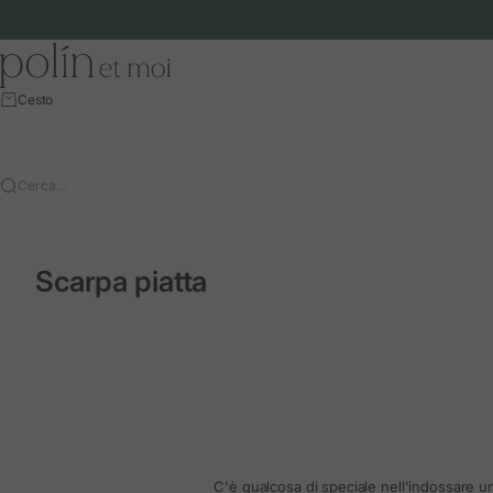
Vai al contenuto
Polín et moi - EU
Cesto
Cerca…
Scarpa piatta
C'è qualcosa di speciale nell'indossare un