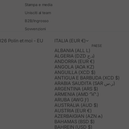
Stampa e media
Unisciti al team
B2B/Ingrosso
Sovvenzioni
26 Polín et moi - EU
ITALIA (EUR €)
PAESE
ALBANIA (ALL L)
ALGERIA (DZD د.ج)
ANDORRA (EUR €)
ANGOLA (AOA KZ)
ANGUILLA (XCD $)
ANTIGUA E BARBUDA (XCD $)
ARABIA SAUDITA (SAR ر.س)
ARGENTINA (ARS $)
ARMENIA (AMD ԴՐ.)
ARUBA (AWG Ƒ)
AUSTRALIA (AUD $)
AUSTRIA (EUR €)
AZERBAIGIAN (AZN ₼)
BAHAMAS (BSD $)
BAHREIN (USD $)