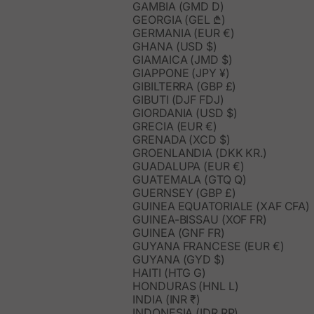
GAMBIA (GMD D)
GEORGIA (GEL ₾)
GERMANIA (EUR €)
GHANA (USD $)
GIAMAICA (JMD $)
GIAPPONE (JPY ¥)
GIBILTERRA (GBP £)
GIBUTI (DJF FDJ)
GIORDANIA (USD $)
GRECIA (EUR €)
GRENADA (XCD $)
GROENLANDIA (DKK KR.)
GUADALUPA (EUR €)
GUATEMALA (GTQ Q)
GUERNSEY (GBP £)
GUINEA EQUATORIALE (XAF CFA)
GUINEA-BISSAU (XOF FR)
GUINEA (GNF FR)
GUYANA FRANCESE (EUR €)
GUYANA (GYD $)
HAITI (HTG G)
HONDURAS (HNL L)
INDIA (INR ₹)
INDONESIA (IDR RP)