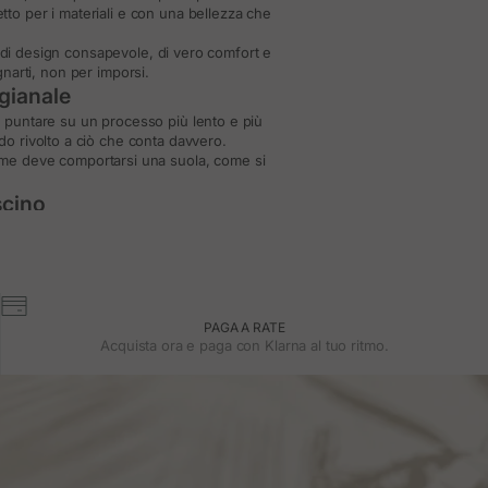
etto per i materiali e con una bellezza che
, di design consapevole, di vero comfort e
gnarti, non per imporsi.
igianale
 È puntare su un processo più lento e più
do rivolto a ciò che conta davvero.
ome deve comportarsi una suola, come si
scino
isogno di artifici. Progettate per l'uso
che si adatta tanto a un look casual quanto
ggiunge sempre valore.
omfort
PAGA A RATE
za rinunciare al comfort. Con altezze
Acquista ora e paga con Klarna al tuo ritmo.
 stabilità. Ogni paio è pensato per durare,
tuale
 classiche, con linee pure, e altre più
. Per look da ufficio o outfit rilassati con