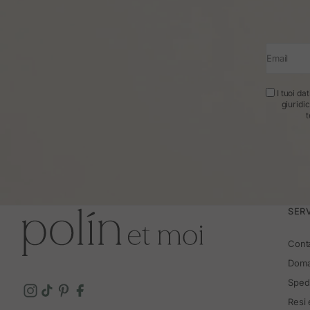
Stiv
Quando arriva il freddo, non si tratta solo
Email
Con suole comode, tagli che valorizzano e
I tuoi da
giuridi
t
Maggiore qualità nei materiali e nelle f
Oltre all'etichetta, osserva il livello d
Pe
Perché combina design, durata e valori. N
SERV
Cont
Doma
Spedi
Resi