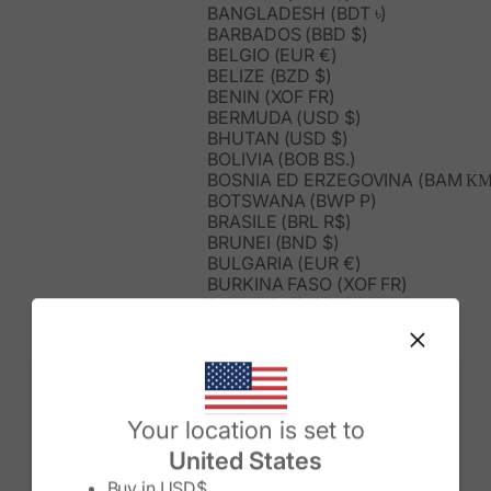
BANGLADESH (BDT ৳)
BARBADOS (BBD $)
BELGIO (EUR €)
BELIZE (BZD $)
BENIN (XOF FR)
BERMUDA (USD $)
BHUTAN (USD $)
BOLIVIA (BOB BS.)
BOSNIA ED ERZEGOVINA (BAM КМ
BOTSWANA (BWP P)
BRASILE (BRL R$)
BRUNEI (BND $)
BULGARIA (EUR €)
BURKINA FASO (XOF FR)
BURUNDI (BIF FR)
CAMBOGIA (KHR ៛)
CAMERUN (XAF CFA)
CANADA (CAD $)
CAPO VERDE (CVE $)
CARAIBI OLANDESI (USD $)
Change country/region
Your location is set to
CECHIA (EUR €)
CIAD (XAF CFA)
United States
CILE (CLP $)
Buy in
USD$