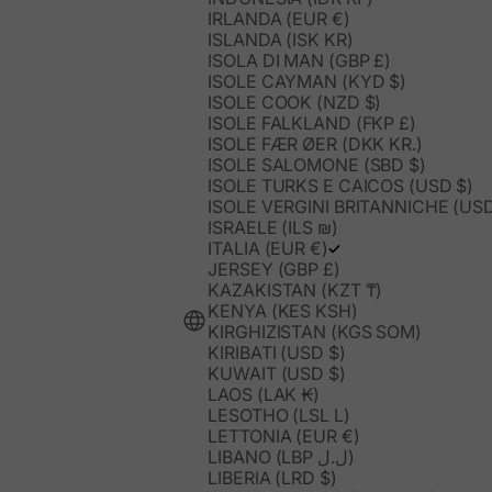
IRLANDA (EUR €)
ISLANDA (ISK KR)
ISOLA DI MAN (GBP £)
ISOLE CAYMAN (KYD $)
ISOLE COOK (NZD $)
ISOLE FALKLAND (FKP £)
ISOLE FÆR ØER (DKK KR.)
ISOLE SALOMONE (SBD $)
ISOLE TURKS E CAICOS (USD $)
ISOLE VERGINI BRITANNICHE (USD
ISRAELE (ILS ₪)
ITALIA (EUR €)
JERSEY (GBP £)
KAZAKISTAN (KZT ₸)
KENYA (KES KSH)
KIRGHIZISTAN (KGS SOM)
KIRIBATI (USD $)
KUWAIT (USD $)
LAOS (LAK ₭)
LESOTHO (LSL L)
LETTONIA (EUR €)
LIBANO (LBP ل.ل)
LIBERIA (LRD $)