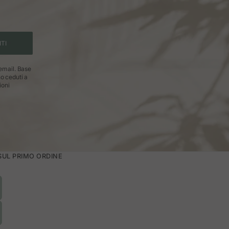
gione
agna
sono realizzati con materiali nobili e
ITI
a vestiti lunghi, pantaloni dritti o gonne
 email. Base
no ceduti a
ioni
 Inoltre, favoriscono il consumo locale e
e le nostre scarpe indicate come “fatte in
ni?
ere calzature spagnole significa scegliere
 SUL PRIMO ORDINE