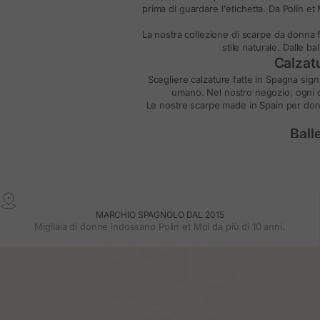
prima di guardare l'etichetta. Da Polín et
La nostra collezione di
scarpe da donna f
stile naturale. Dalle b
Calzatu
Scegliere
calzature fatte in Spagna
signi
umano. Nel nostro negozio, ogni de
Le nostre
scarpe made in Spain per do
Ball
Morbide, leggere, femminili. Le nostr
Fatte in Spagna, combinano comfort e stile
a uno più sofisticato
Scarp
MARCHIO SPAGNOLO DAL 2015
Un buon tacco non deve far male. Le
Migliaia di donne indossano Polin et Moi da più di 10 anni.
Perfette per occasioni speciali, per giorn
Moca
I
mocassini in pelle
sono quel classico
Fatti in Spagna con pelle flessibile e cuci