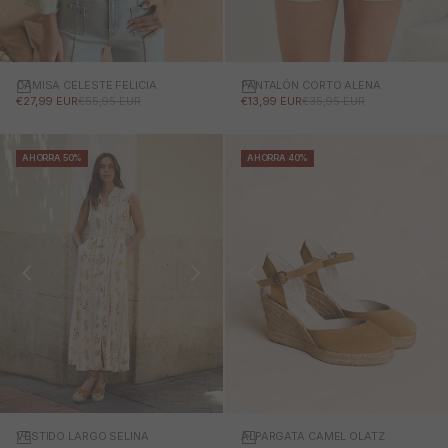
CAMISA CELESTE FELICIA
PANTALÓN CORTO ALENA
PRECIO DE OFERTA
PRECIO NORMAL
PRECIO DE OFERTA
PRECIO NORMAL
€27,99 EUR
€55,95 EUR
€13,99 EUR
€35,95 EUR
AHORRA 50%
AHORRA 40%
VESTIDO LARGO SELINA
ALPARGATA CAMEL OLATZ