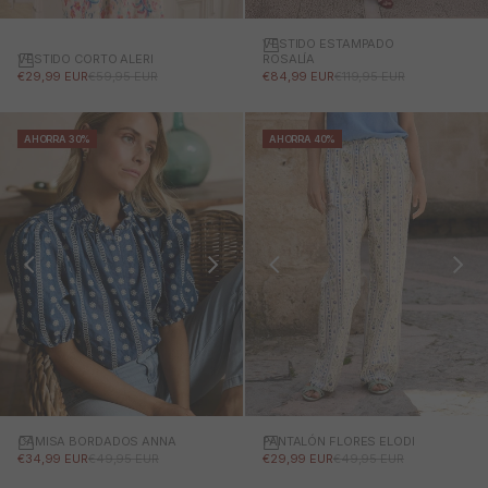
VESTIDO ESTAMPADO
VESTIDO CORTO ALERI
ROSALÍA
PRECIO DE OFERTA
PRECIO NORMAL
PRECIO DE OFERTA
PRECIO NORMAL
€29,99 EUR
€59,95 EUR
€84,99 EUR
€119,95 EUR
AHORRA 30%
AHORRA 40%
CAMISA BORDADOS ANNA
PANTALÓN FLORES ELODI
PRECIO DE OFERTA
PRECIO NORMAL
PRECIO DE OFERTA
PRECIO NORMAL
€34,99 EUR
€49,95 EUR
€29,99 EUR
€49,95 EUR