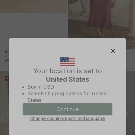
BAILARINA TRENZADA
CORA
VESTIDO PUNTO SIRA
PRECIO DE OFERTA
PRECIO NORMAL
€76,99 EUR
€95,95 EUR
PRECIO DE OFERTA
PRECIO NORMAL
€41,99 EUR
€59,95 EUR
Your location is set to
United States
AHORRA 30%
AHORRA 30%
Change country/region
Buy in
USD
Search shipping options for
United
States
Continue
Continue
Change country/region and language
Cancel