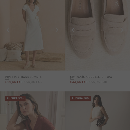
VESTIDO DIARIO SONIA
MOCASÍN SERRAJE FLORA
PRECIO DE OFERTA
PRECIO NORMAL
PRECIO DE OFERTA
PRECIO NORMAL
€34,99 EUR
€69,95 EUR
€33,99 EUR
€85,95 EUR
AHORRA 50%
AHORRA 50%