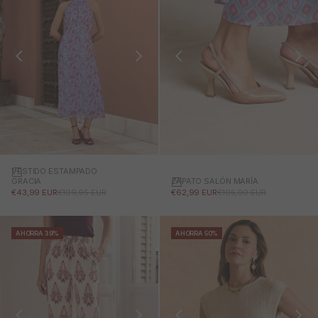
VESTIDO ESTAMPADO
ZAPATO SALÓN MARÍA
GRACIA
PRECIO DE OFERTA
PRECIO NORMAL
PRECIO DE OFERTA
PRECIO NORMAL
€62,99 EUR
€105,00 EUR
€43,99 EUR
€109,95 EUR
AHORRA 39%
AHORRA 50%