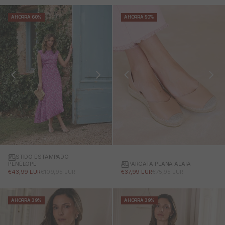
AHORRA 60%
AHORRA 50%
VESTIDO ESTAMPADO
ALPARGATA PLANA ALAIA
PENÉLOPE
PRECIO DE OFERTA
PRECIO NORMAL
PRECIO DE OFERTA
PRECIO NORMAL
€37,99 EUR
€75,95 EUR
€43,99 EUR
€109,95 EUR
AHORRA 39%
AHORRA 39%