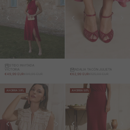
VESTIDO INVITADA
SANDALIA TACÓN JULIETA
VICTORIA
PRECIO DE OFERTA
PRECIO NORMAL
PRECIO DE OFERTA
PRECIO NORMAL
€62,99 EUR
€125,00 EUR
€49,99 EUR
€99,95 EUR
AHORRA 39%
AHORRA 50%