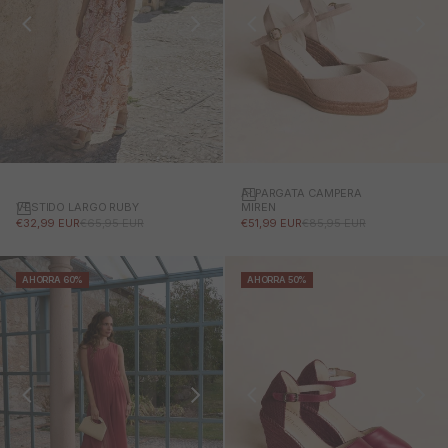
ALPARGATA CAMPERA
VESTIDO LARGO RUBY
MIREN
PRECIO DE OFERTA
PRECIO NORMAL
PRECIO DE OFERTA
PRECIO NORMAL
€32,99 EUR
€65,95 EUR
€51,99 EUR
€85,95 EUR
AHORRA 60%
AHORRA 50%