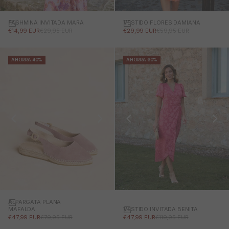
PASHMINA INVITADA MARA
Añadir a la cesta
VESTIDO FLORES DAMIANA
PRECIO DE OFERTA
PRECIO NORMAL
PRECIO DE OFERTA
PRECIO NORMAL
€14,99 EUR
€29,95 EUR
€29,99 EUR
€59,95 EUR
AHORRA 40%
AHORRA 60%
ALPARGATA PLANA
VESTIDO INVITADA BENITA
MAFALDA
PRECIO DE OFERTA
PRECIO NORMAL
PRECIO DE OFERTA
PRECIO NORMAL
€47,99 EUR
€119,95 EUR
€47,99 EUR
€79,95 EUR