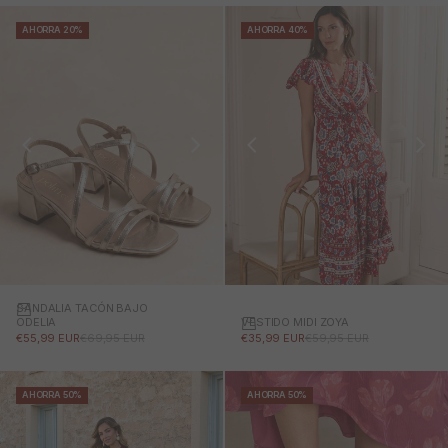
AHORRA 20%
AHORRA 40%
SANDALIA TACÓN BAJO
VESTIDO MIDI ZOYA
ODELIA
PRECIO DE OFERTA
PRECIO NORMAL
PRECIO DE OFERTA
PRECIO NORMAL
€35,99 EUR
€59,95 EUR
€55,99 EUR
€69,95 EUR
AHORRA 50%
AHORRA 50%