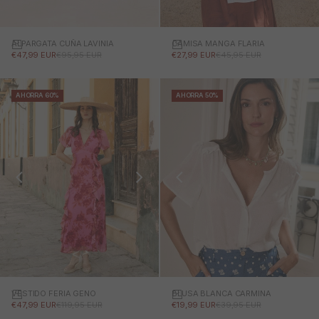
ALPARGATA CUÑA LAVINIA
CAMISA MANGA FLARIA
PRECIO DE OFERTA
PRECIO NORMAL
PRECIO DE OFERTA
PRECIO NORMAL
€47,99 EUR
€95,95 EUR
€27,99 EUR
€45,95 EUR
AHORRA 60%
AHORRA 50%
VESTIDO FERIA GENO
BLUSA BLANCA CARMINA
PRECIO DE OFERTA
PRECIO NORMAL
PRECIO DE OFERTA
PRECIO NORMAL
€47,99 EUR
€119,95 EUR
€19,99 EUR
€39,95 EUR