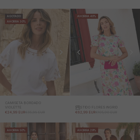
AGOTADO
AHORRA 40%
AHORRA 30%
CAMISETA BORDADO
VESTIDO FLORES INGRID
VIOLETTE
PRECIO DE OFERTA
PRECIO NORMAL
PRECIO DE OFERTA
PRECIO NORMAL
€62,99 EUR
€105,00 EUR
€24,99 EUR
€35,95 EUR
AHORRA 50%
AHORRA 29%