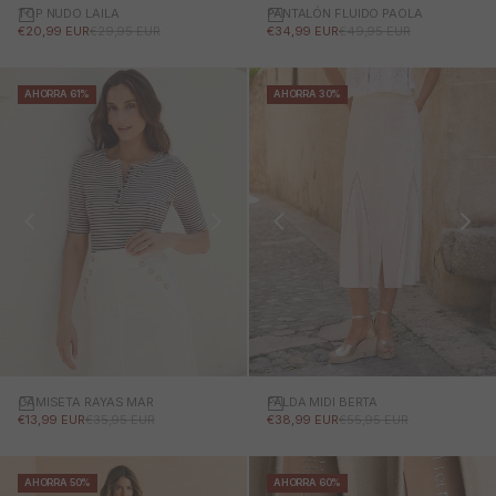
TOP NUDO LAILA
PANTALÓN FLUIDO PAOLA
PRECIO DE OFERTA
PRECIO NORMAL
PRECIO DE OFERTA
PRECIO NORMAL
€20,99 EUR
€29,95 EUR
€34,99 EUR
€49,95 EUR
AHORRA 61%
AHORRA 30%
CAMISETA RAYAS MAR
FALDA MIDI BERTA
PRECIO DE OFERTA
PRECIO NORMAL
PRECIO DE OFERTA
PRECIO NORMAL
€13,99 EUR
€35,95 EUR
€38,99 EUR
€55,95 EUR
AHORRA 50%
AHORRA 60%