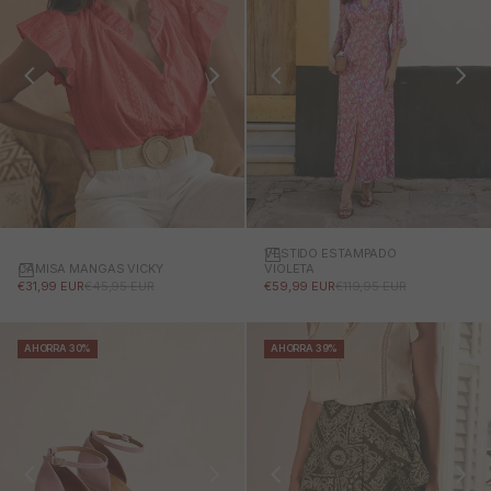
VESTIDO ESTAMPADO
CAMISA MANGAS VICKY
VIOLETA
PRECIO DE OFERTA
PRECIO NORMAL
PRECIO DE OFERTA
PRECIO NORMAL
€31,99 EUR
€45,95 EUR
€59,99 EUR
€119,95 EUR
AHORRA 30%
AHORRA 39%