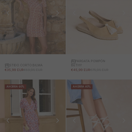
ALPARGATA POMPÓN
VESTIDO CORTO BILMA
BETHY
PRECIO DE OFERTA
PRECIO NORMAL
PRECIO DE OFERTA
PRECIO NORMAL
€35,99 EUR
€59,95 EUR
€45,99 EUR
€75,95 EUR
AHORRA 60%
AHORRA 40%