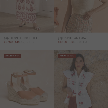
PANTALÓN FLUIDO ESTHER
TOP PUNTO AMANDA
PRECIO DE OFERTA
PRECIO NORMAL
PRECIO DE OFERTA
PRECIO NORMAL
€27,99 EUR
€45,95 EUR
€19,99 EUR
€39,95 EUR
AHORRA 50%
AHORRA 39%