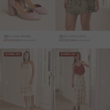
MARY JANE MARINA
FALDA CORTA ZÉLIE
PRECIO DE OFERTA
PRECIO NORMAL
PRECIO DE OFERTA
PRECIO NORMAL
€73,99 EUR
€105,00 EUR
€27,99 EUR
€45,95 EUR
AHORRA 40%
AHORRA 38%