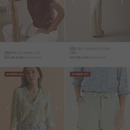
VESTIDO LARGO FLECOS
CAMISETA LUREX LUCI
LIRA
PRECIO DE OFERTA
PRECIO NORMAL
PRECIO DE OFERTA
PRECIO NORMAL
€14,99 EUR
€29,95 EUR
€37,99 EUR
€75,95 EUR
AHORRA 50%
AHORRA 61%