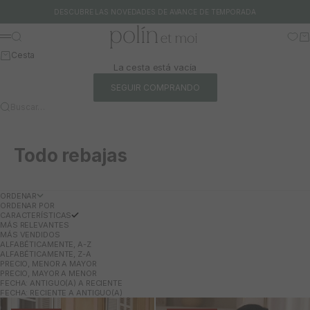
Ir al contenido
DESCUBRE LAS NOVEDADES DE AVANCE DE TEMPORADA
Polín et moi
Buscar
Ca
Menú
Cesta
La cesta está vacía
SEGUIR COMPRANDO
Buscar…
Todo rebajas
ORDENAR
ORDENAR POR
CARACTERÍSTICAS
MÁS RELEVANTES
MÁS VENDIDOS
ALFABÉTICAMENTE, A-Z
ALFABÉTICAMENTE, Z-A
PRECIO, MENOR A MAYOR
PRECIO, MAYOR A MENOR
FECHA: ANTIGUO(A) A RECIENTE
FECHA: RECIENTE A ANTIGUO(A)