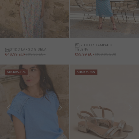
VESTIDO ESTAMPADO
VESTIDO LARGO GISELA
HELENA
PRECIO DE OFERTA
PRECIO NORMAL
PRECIO DE OFERTA
PRECIO NORMAL
€48,99 EUR
€69,95 EUR
€55,99 EUR
€109,95 EUR
AHORRA 30%
AHORRA 20%