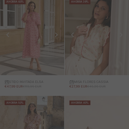
AHORRA 60%
AHORRA 39%
VESTIDO INVITADA ELSA
CAMISA FLORES CASSIA
PRECIO DE OFERTA
PRECIO NORMAL
PRECIO DE OFERTA
PRECIO NORMAL
€47,99 EUR
€119,95 EUR
€27,99 EUR
€45,95 EUR
AHORRA 50%
AHORRA 40%