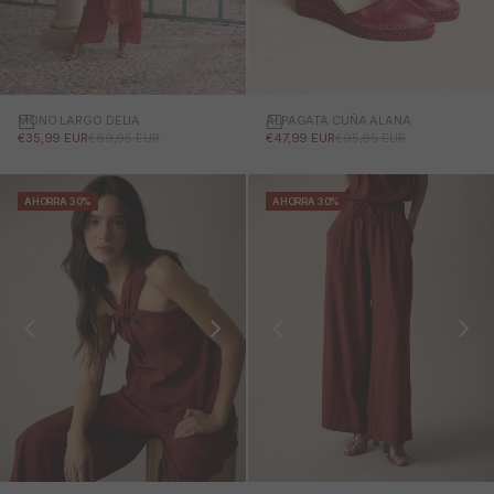
MONO LARGO DELIA
ALPAGATA CUÑA ALANA
PRECIO DE OFERTA
PRECIO NORMAL
PRECIO DE OFERTA
PRECIO NORMAL
€35,99 EUR
€89,95 EUR
€47,99 EUR
€95,95 EUR
AHORRA 30%
AHORRA 30%