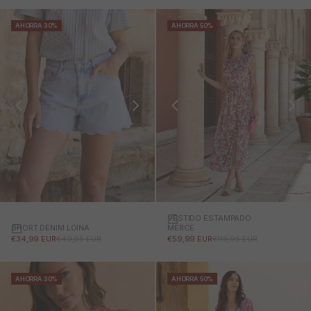
AHORRA 30%
AHORRA 50%
VESTIDO ESTAMPADO
SHORT DENIM LOINA
MERCE
PRECIO DE OFERTA
PRECIO NORMAL
PRECIO DE OFERTA
PRECIO NORMAL
€34,99 EUR
€49,95 EUR
€59,99 EUR
€119,95 EUR
AHORRA 30%
AHORRA 50%