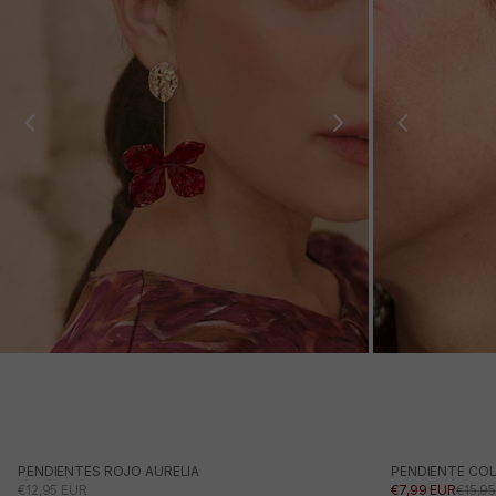
PENDIENTES ROJO AURELIA
PENDIENTE CO
PRECIO DE OFERTA
PRECIO DE OFE
PREC
€12,95 EUR
€7,99 EUR
€15,9