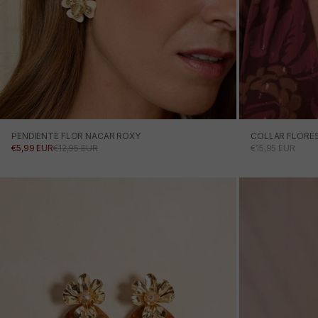
PENDIENTE FLOR NACAR ROXY
COLLAR FLORES
PRECIO DE OFERTA
PRECIO NORMAL
PRECIO DE OFE
€5,99 EUR
€12,95 EUR
€15,95 EUR