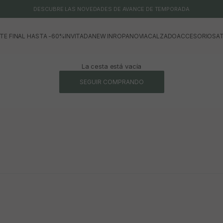
DESCUBRE LAS NOVEDADES DE AVANCE DE TEMPORADA
TE FINAL HASTA -60%
INVITADA
NEW IN
ROPA
NOVIA
CALZADO
ACCESORIOS
AT
La cesta está vacía
SEGUIR COMPRANDO