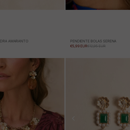
IEDRA AMARANTO
PENDIENTE BOLAS SERENA
RTA
PRECIO DE OFERTA
PRECIO NORMAL
€5,99 EUR
€12,95 EUR