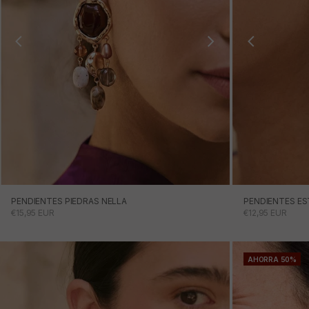
PENDIENTES PIEDRAS NELLA
PENDIENTES ES
PRECIO DE OFERTA
PRECIO DE OFE
€15,95 EUR
€12,95 EUR
AHORRA 50%