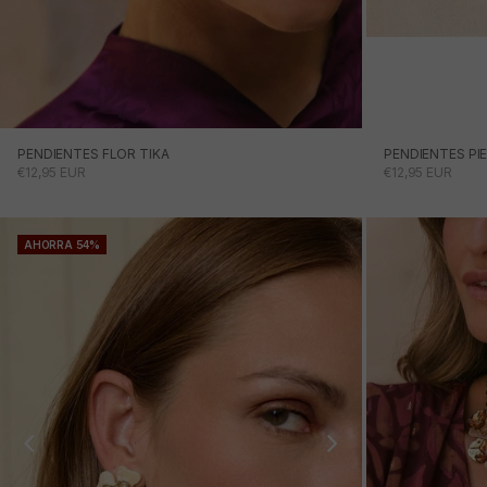
PENDIENTES P
PENDIENTES FLOR TIKA
PRECIO DE OFE
PRECIO DE OFERTA
€12,95 EUR
€12,95 EUR
AHORRA 54%