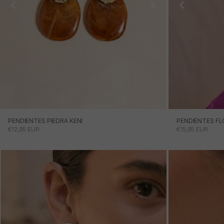
PENDIENTES PIEDRA KENI
PENDIENTES FL
PRECIO DE OFERTA
PRECIO DE OFE
€12,95 EUR
€15,95 EUR