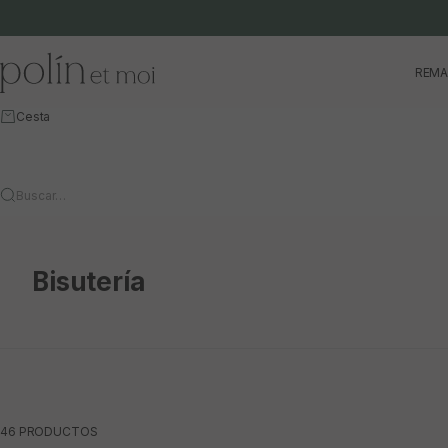
Ir al contenido
Polín et moi
REMA
Cesta
Buscar…
Bisutería
46 PRODUCTOS