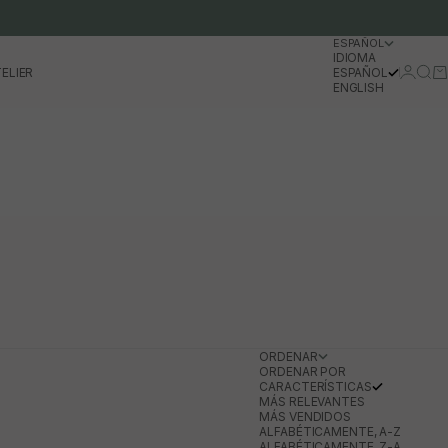
ESPAÑOL
IDIOMA
Iniciar 
Busc
Ca
ELIER
ESPAÑOL
ENGLISH
ORDENAR
ORDENAR POR
CARACTERÍSTICAS
MÁS RELEVANTES
MÁS VENDIDOS
ALFABÉTICAMENTE, A-Z
ALFABÉTICAMENTE, Z-A