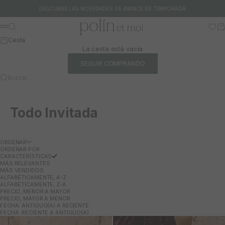
Ir al contenido
DESCUBRE LAS NOVEDADES DE AVANCE DE TEMPORADA
Polín et moi
Buscar
Ca
Menú
Cesta
La cesta está vacía
SEGUIR COMPRANDO
Buscar…
Todo Invitada
ORDENAR
ORDENAR POR
CARACTERÍSTICAS
MÁS RELEVANTES
MÁS VENDIDOS
ALFABÉTICAMENTE, A-Z
ALFABÉTICAMENTE, Z-A
PRECIO, MENOR A MAYOR
PRECIO, MAYOR A MENOR
FECHA: ANTIGUO(A) A RECIENTE
FECHA: RECIENTE A ANTIGUO(A)