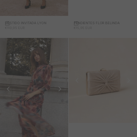
PENDIENTES FLOR BELINDA
Añadir a la cesta
VESTIDO INVITADA LYON
PRECIO DE OFERTA
PRECIO DE OFERTA
€15,95 EUR
€119,95 EUR