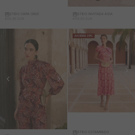
VESTIDO CAPA CINZI
VESTIDO INVITADA ASIA
PRECIO DE OFERTA
PRECIO DE OFERTA
€95,95 EUR
€119,95 EUR
AHORRA 29%
VESTIDO ESTAMPADO