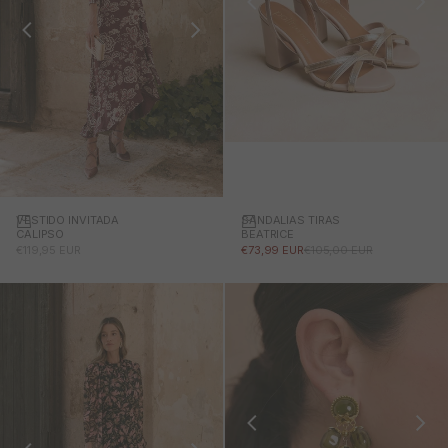
SANDALIAS TIRAS
VESTIDO INVITADA
BEATRICE
CALIPSO
PRECIO DE OFERTA
PRECIO NORMAL
PRECIO DE OFERTA
€73,99 EUR
€105,00 EUR
€119,95 EUR