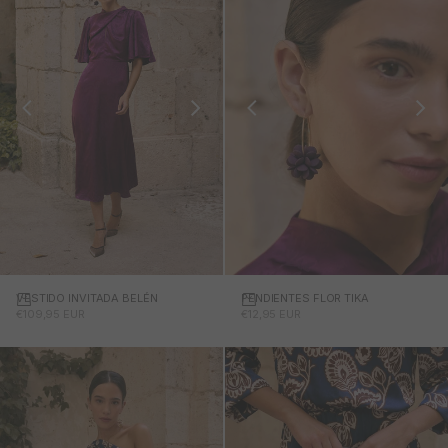
VESTIDO INVITADA BELÉN
PENDIENTES FLOR TIKA
Añadir a la cesta
PRECIO DE OFERTA
PRECIO DE OFERTA
€109,95 EUR
€12,95 EUR