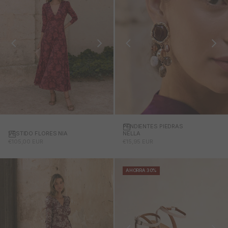
PENDIENTES PIEDRAS
Añadir a la cesta
VESTIDO FLORES NIA
NELLA
PRECIO DE OFERTA
PRECIO DE OFERTA
€105,00 EUR
€15,95 EUR
AHORRA 30%