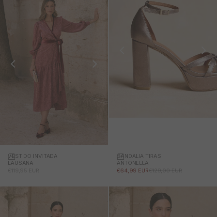
SANDALIA TIRAS
VESTIDO INVITADA
ANTONELLA
LAUSANA
PRECIO DE OFERTA
PRECIO NORMAL
PRECIO DE OFERTA
€64,99 EUR
€129,00 EUR
€119,95 EUR