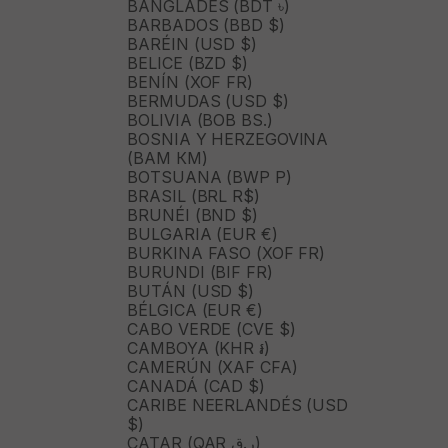
BANGLADÉS (BDT ৳)
BARBADOS (BBD $)
BARÉIN (USD $)
BELICE (BZD $)
BENÍN (XOF FR)
BERMUDAS (USD $)
BOLIVIA (BOB BS.)
BOSNIA Y HERZEGOVINA
(BAM КМ)
BOTSUANA (BWP P)
BRASIL (BRL R$)
BRUNÉI (BND $)
BULGARIA (EUR €)
BURKINA FASO (XOF FR)
BURUNDI (BIF FR)
BUTÁN (USD $)
BÉLGICA (EUR €)
CABO VERDE (CVE $)
CAMBOYA (KHR ៛)
CAMERÚN (XAF CFA)
CANADÁ (CAD $)
CARIBE NEERLANDÉS (USD
$)
CATAR (QAR ر.ق)