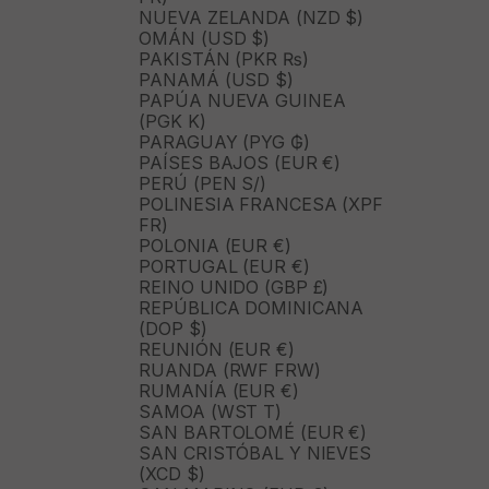
NUEVA ZELANDA (NZD $)
OMÁN (USD $)
PAKISTÁN (PKR ₨)
PANAMÁ (USD $)
PAPÚA NUEVA GUINEA
(PGK K)
PARAGUAY (PYG ₲)
PAÍSES BAJOS (EUR €)
PERÚ (PEN S/)
POLINESIA FRANCESA (XPF
FR)
POLONIA (EUR €)
PORTUGAL (EUR €)
REINO UNIDO (GBP £)
REPÚBLICA DOMINICANA
(DOP $)
REUNIÓN (EUR €)
RUANDA (RWF FRW)
RUMANÍA (EUR €)
SAMOA (WST T)
SAN BARTOLOMÉ (EUR €)
SAN CRISTÓBAL Y NIEVES
(XCD $)