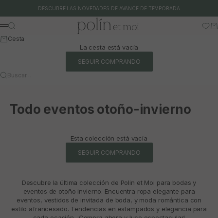
Ir al contenido
DESCUBRE LAS NOVEDADES DE AVANCE DE TEMPORADA
Polín et moi
Buscar
Ca
Menú
Cesta
La cesta está vacía
SEGUIR COMPRANDO
Buscar…
Todo eventos otoño-invierno
Esta colección está vacía
SEGUIR COMPRANDO
Descubre la última colección de Polin et Moi para bodas y
eventos de otoño invierno. Encuentra ropa elegante para
eventos, vestidos de invitada de boda, y moda romántica con
estilo afrancesado. Tendencias en estampados y elegancia para
cada ocasión. ¡Compra ahora y luce espectacular!