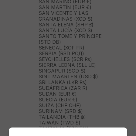
SAN MARINO (EUR €)
SAN MARTÍN (EUR €)
SAN VICENTE Y LAS
GRANADINAS (XCD $)
SANTA ELENA (SHP £)
SANTA LUCÍA (XCD $)
SANTO TOMÉ Y PRÍNCIPE
(STD DB)
SENEGAL (XOF FR)
SERBIA (RSD РСД)
SEYCHELLES (SCR ₨)
SIERRA LEONA (SLL LE)
SINGAPUR (SGD $)
SINT MAARTEN (USD $)
SRI LANKA (LKR ₨)
SUDÁFRICA (ZAR R)
SUDÁN (EUR €)
SUECIA (EUR €)
SUIZA (CHF CHF)
SURINAM (SRD $)
TAILANDIA (THB ฿)
TAIWÁN (TWD $)
TANZANIA (TZS SH)
TIMOR ORIENTAL (USD $)