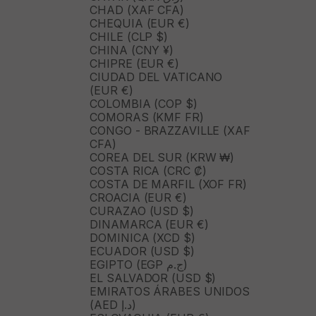
CHAD (XAF CFA)
CHEQUIA (EUR €)
CHILE (CLP $)
CHINA (CNY ¥)
CHIPRE (EUR €)
CIUDAD DEL VATICANO
(EUR €)
COLOMBIA (COP $)
COMORAS (KMF FR)
CONGO - BRAZZAVILLE (XAF
CFA)
COREA DEL SUR (KRW ₩)
COSTA RICA (CRC ₡)
COSTA DE MARFIL (XOF FR)
CROACIA (EUR €)
CURAZAO (USD $)
DINAMARCA (EUR €)
DOMINICA (XCD $)
ECUADOR (USD $)
EGIPTO (EGP ج.م)
EL SALVADOR (USD $)
EMIRATOS ÁRABES UNIDOS
(AED د.إ)