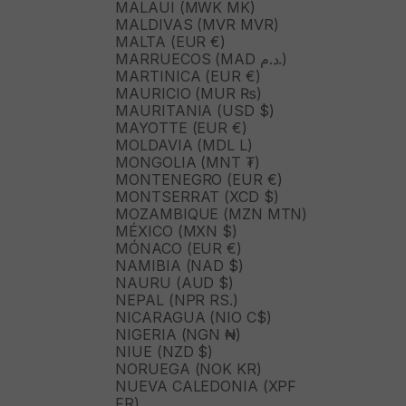
MALAUI (MWK MK)
MALDIVAS (MVR MVR)
MALTA (EUR €)
MARRUECOS (MAD د.م.)
MARTINICA (EUR €)
MAURICIO (MUR ₨)
MAURITANIA (USD $)
MAYOTTE (EUR €)
MOLDAVIA (MDL L)
MONGOLIA (MNT ₮)
MONTENEGRO (EUR €)
MONTSERRAT (XCD $)
MOZAMBIQUE (MZN MTN)
MÉXICO (MXN $)
MÓNACO (EUR €)
NAMIBIA (NAD $)
NAURU (AUD $)
NEPAL (NPR RS.)
NICARAGUA (NIO C$)
NIGERIA (NGN ₦)
NIUE (NZD $)
NORUEGA (NOK KR)
NUEVA CALEDONIA (XPF
FR)