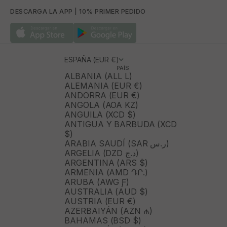
DESCARGA LA APP | 10% PRIMER PEDIDO
ESPAÑA (EUR €)
PAÍS
ALBANIA (ALL L)
ALEMANIA (EUR €)
ANDORRA (EUR €)
ANGOLA (AOA KZ)
ANGUILA (XCD $)
ANTIGUA Y BARBUDA (XCD
$)
ARABIA SAUDÍ (SAR ر.س)
ARGELIA (DZD د.ج)
ARGENTINA (ARS $)
ARMENIA (AMD ԴՐ.)
ARUBA (AWG Ƒ)
AUSTRALIA (AUD $)
AUSTRIA (EUR €)
AZERBAIYÁN (AZN ₼)
BAHAMAS (BSD $)