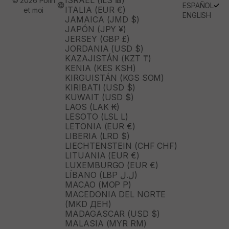
ISRAEL (ILS ₪)
© 2026 Polín
ESPAÑOL
ITALIA (EUR €)
et moi
ENGLISH
JAMAICA (JMD $)
JAPÓN (JPY ¥)
JERSEY (GBP £)
JORDANIA (USD $)
KAZAJISTÁN (KZT ₸)
KENIA (KES KSH)
KIRGUISTÁN (KGS SOM)
KIRIBATI (USD $)
KUWAIT (USD $)
LAOS (LAK ₭)
LESOTO (LSL L)
LETONIA (EUR €)
LIBERIA (LRD $)
LIECHTENSTEIN (CHF CHF)
LITUANIA (EUR €)
LUXEMBURGO (EUR €)
LÍBANO (LBP ل.ل)
MACAO (MOP P)
MACEDONIA DEL NORTE
(MKD ДЕН)
MADAGASCAR (USD $)
MALASIA (MYR RM)