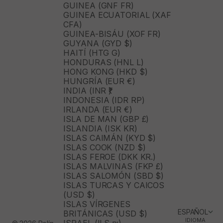
GUINEA (GNF FR)
GUINEA ECUATORIAL (XAF
CFA)
GUINEA-BISÁU (XOF FR)
GUYANA (GYD $)
HAITÍ (HTG G)
HONDURAS (HNL L)
HONG KONG (HKD $)
HUNGRÍA (EUR €)
INDIA (INR ₹)
INDONESIA (IDR RP)
IRLANDA (EUR €)
ISLA DE MAN (GBP £)
ISLANDIA (ISK KR)
ISLAS CAIMÁN (KYD $)
ISLAS COOK (NZD $)
ISLAS FEROE (DKK KR.)
ISLAS MALVINAS (FKP £)
ISLAS SALOMÓN (SBD $)
ISLAS TURCAS Y CAICOS
(USD $)
ISLAS VÍRGENES
ESPAÑOL
BRITÁNICAS (USD $)
IDIOMA