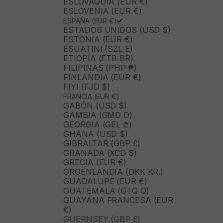
ESLOVAQUIA (EUR €)
ESLOVENIA (EUR €)
ESPAÑA (EUR €)
ESTADOS UNIDOS (USD $)
ESTONIA (EUR €)
ESUATINI (SZL E)
ETIOPÍA (ETB BR)
FILIPINAS (PHP ₱)
FINLANDIA (EUR €)
FIYI (FJD $)
FRANCIA (EUR €)
GABÓN (USD $)
GAMBIA (GMD D)
GEORGIA (GEL ₾)
GHANA (USD $)
GIBRALTAR (GBP £)
GRANADA (XCD $)
GRECIA (EUR €)
GROENLANDIA (DKK KR.)
GUADALUPE (EUR €)
GUATEMALA (GTQ Q)
GUAYANA FRANCESA (EUR
€)
GUERNSEY (GBP £)