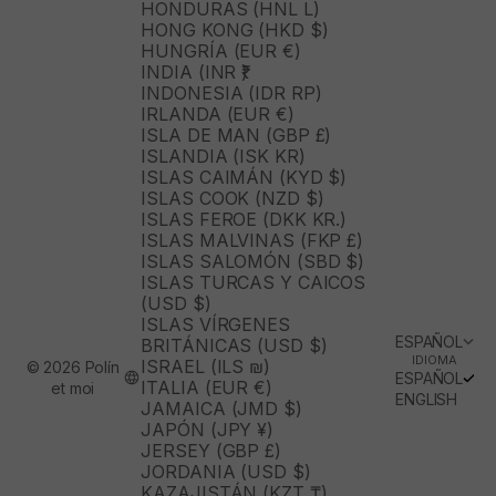
HONDURAS (HNL L)
HONG KONG (HKD $)
HUNGRÍA (EUR €)
INDIA (INR ₹)
INDONESIA (IDR RP)
IRLANDA (EUR €)
ISLA DE MAN (GBP £)
ISLANDIA (ISK KR)
ISLAS CAIMÁN (KYD $)
ISLAS COOK (NZD $)
ISLAS FEROE (DKK KR.)
ISLAS MALVINAS (FKP £)
ISLAS SALOMÓN (SBD $)
ISLAS TURCAS Y CAICOS
(USD $)
ISLAS VÍRGENES
ESPAÑOL
BRITÁNICAS (USD $)
IDIOMA
ISRAEL (ILS ₪)
© 2026 Polín
ESPAÑOL
ITALIA (EUR €)
et moi
ENGLISH
JAMAICA (JMD $)
JAPÓN (JPY ¥)
JERSEY (GBP £)
JORDANIA (USD $)
KAZAJISTÁN (KZT ₸)