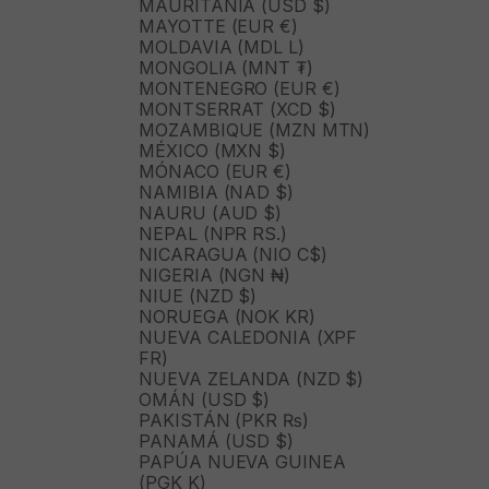
MAURITANIA (USD $)
MAYOTTE (EUR €)
MOLDAVIA (MDL L)
MONGOLIA (MNT ₮)
MONTENEGRO (EUR €)
MONTSERRAT (XCD $)
MOZAMBIQUE (MZN MTN)
MÉXICO (MXN $)
MÓNACO (EUR €)
NAMIBIA (NAD $)
NAURU (AUD $)
NEPAL (NPR RS.)
NICARAGUA (NIO C$)
NIGERIA (NGN ₦)
NIUE (NZD $)
NORUEGA (NOK KR)
NUEVA CALEDONIA (XPF
FR)
NUEVA ZELANDA (NZD $)
OMÁN (USD $)
PAKISTÁN (PKR ₨)
PANAMÁ (USD $)
PAPÚA NUEVA GUINEA
(PGK K)