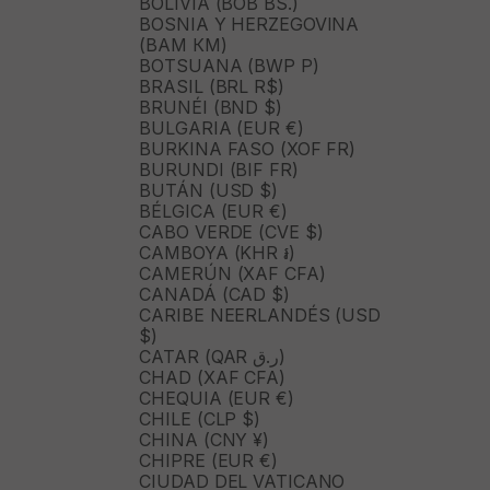
BOLIVIA (BOB BS.)
BOSNIA Y HERZEGOVINA
(BAM КМ)
BOTSUANA (BWP P)
BRASIL (BRL R$)
BRUNÉI (BND $)
BULGARIA (EUR €)
BURKINA FASO (XOF FR)
BURUNDI (BIF FR)
BUTÁN (USD $)
BÉLGICA (EUR €)
CABO VERDE (CVE $)
CAMBOYA (KHR ៛)
CAMERÚN (XAF CFA)
CANADÁ (CAD $)
CARIBE NEERLANDÉS (USD
$)
CATAR (QAR ر.ق)
CHAD (XAF CFA)
CHEQUIA (EUR €)
CHILE (CLP $)
CHINA (CNY ¥)
CHIPRE (EUR €)
CIUDAD DEL VATICANO