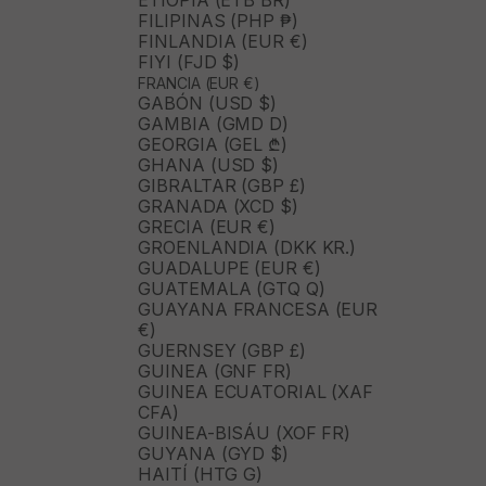
ETIOPÍA (ETB BR)
FILIPINAS (PHP ₱)
FINLANDIA (EUR €)
FIYI (FJD $)
FRANCIA (EUR €)
GABÓN (USD $)
GAMBIA (GMD D)
GEORGIA (GEL ₾)
GHANA (USD $)
GIBRALTAR (GBP £)
GRANADA (XCD $)
GRECIA (EUR €)
GROENLANDIA (DKK KR.)
GUADALUPE (EUR €)
GUATEMALA (GTQ Q)
GUAYANA FRANCESA (EUR
€)
GUERNSEY (GBP £)
GUINEA (GNF FR)
GUINEA ECUATORIAL (XAF
CFA)
GUINEA-BISÁU (XOF FR)
GUYANA (GYD $)
HAITÍ (HTG G)