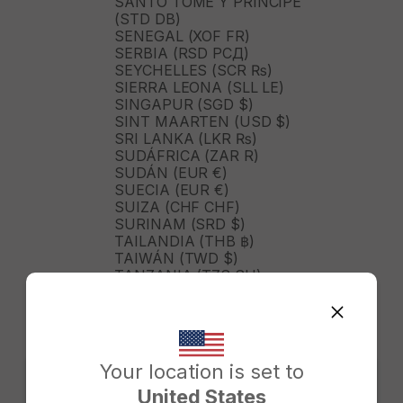
SANTO TOMÉ Y PRÍNCIPE
(STD DB)
SENEGAL (XOF FR)
SERBIA (RSD РСД)
SEYCHELLES (SCR ₨)
SIERRA LEONA (SLL LE)
SINGAPUR (SGD $)
SINT MAARTEN (USD $)
SRI LANKA (LKR ₨)
SUDÁFRICA (ZAR R)
SUDÁN (EUR €)
SUECIA (EUR €)
SUIZA (CHF CHF)
SURINAM (SRD $)
TAILANDIA (THB ฿)
TAIWÁN (TWD $)
TANZANIA (TZS SH)
TIMOR ORIENTAL (USD $)
TOGO (XOF FR)
TONGA (TOP T$)
TRINIDAD Y TOBAGO (TTD
$)
Your location is set to
TURKMENISTÁN (USD $)
United States
TURQUÍA (TRY ₺)