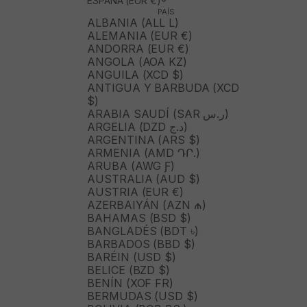
ESPAÑA (EUR €)
PAÍS
ALBANIA (ALL L)
ALEMANIA (EUR €)
ANDORRA (EUR €)
ANGOLA (AOA KZ)
ANGUILA (XCD $)
ANTIGUA Y BARBUDA (XCD
$)
ARABIA SAUDÍ (SAR ر.س)
ARGELIA (DZD د.ج)
ARGENTINA (ARS $)
ARMENIA (AMD ԴՐ.)
ARUBA (AWG Ƒ)
AUSTRALIA (AUD $)
AUSTRIA (EUR €)
AZERBAIYÁN (AZN ₼)
BAHAMAS (BSD $)
BANGLADÉS (BDT ৳)
BARBADOS (BBD $)
BARÉIN (USD $)
BELICE (BZD $)
BENÍN (XOF FR)
BERMUDAS (USD $)