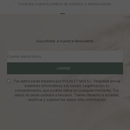
Consulta nuestra
política de cambios y devoluciones.
Ir al artículo 1
Ir al artículo 2
Ir al artículo 3
Suscríbete a nuestra Newsletter
Correo electrónico
UNIRME
Tus datos serán tratados por POLIN ET MOI S.L. Finalidad: enviar
boletines informativos a tu correo. Legitimación: tu
consentimiento, que podrás retirar en cualquier momento. Tus
datos no serán cedidos a terceros. Tienes derecho a acceder,
rectificar y suprimir tus datos.
Más información