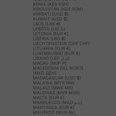
KENIA (KES KSH)
KIRGUISTÁN (KGS SOM)
KIRIBATI (USD $)
KUWAIT (USD $)
LAOS (LAK ₭)
LESOTO (LSL L)
LETONIA (EUR €)
LIBERIA (LRD $)
LIECHTENSTEIN (CHF CHF)
LITUANIA (EUR €)
LUXEMBURGO (EUR €)
LÍBANO (LBP ل.ل)
MACAO (MOP P)
MACEDONIA DEL NORTE
(MKD ДЕН)
MADAGASCAR (USD $)
MALASIA (MYR RM)
MALAUI (MWK MK)
MALDIVAS (MVR MVR)
MALTA (EUR €)
MARRUECOS (MAD د.م.)
MARTINICA (EUR €)
MAURICIO (MUR ₨)