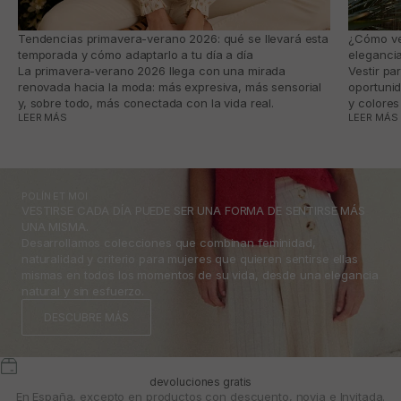
Tendencias primavera-verano 2026: qué se llevará esta
¿Cómo ves
temporada y cómo adaptarlo a tu día a día
eleganci
La primavera-verano 2026 llega con una mirada
Vestir pa
renovada hacia la moda: más expresiva, más sensorial
oportunid
y, sobre todo, más conectada con la vida real.
y colores
LEER MÁS
LEER MÁS
POLÍN ET MOI
VESTIRSE CADA DÍA PUEDE SER UNA FORMA DE SENTIRSE MÁS
UNA MISMA.
Desarrollamos colecciones que combinan feminidad,
naturalidad y criterio para mujeres que quieren sentirse ellas
mismas en todos los momentos de su vida, desde una elegancia
natural y sin esfuerzo.
DESCUBRE MÁS
devoluciones gratis
En España, excepto en productos con descuento, novia e Invitada.