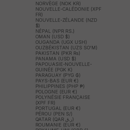
NORVÈGE (NOK KR)
NOUVELLE-CALÉDONIE (XPF
FR)
NOUVELLE-ZÉLANDE (NZD
$)
NÉPAL (NPR RS.)
OMAN (USD $)
OUGANDA (UGX USH)
OUZBÉKISTAN (UZS SO'M)
PAKISTAN (PKR ₨)
PANAMA (USD $)
PAPOUASIE-NOUVELLE-
GUINÉE (PGK K)
PARAGUAY (PYG ₲)
PAYS-BAS (EUR €)
PHILIPPINES (PHP ₱)
POLOGNE (EUR €)
POLYNÉSIE FRANÇAISE
(XPF FR)
PORTUGAL (EUR €)
PÉROU (PEN S/)
QATAR (QAR ر.ق)
ROUMANIE (EUR €)