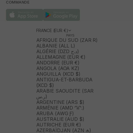
COMMANDE
FRANCE (EUR €)
PAYS
AFRIQUE DU SUD (ZAR R)
ALBANIE (ALL L)
ALGÉRIE (DZD د.ج)
ALLEMAGNE (EUR €)
ANDORRE (EUR €)
ANGOLA (AOA KZ)
ANGUILLA (XCD $)
ANTIGUA-ET-BARBUDA
(XCD $)
ARABIE SAOUDITE (SAR
ر.س)
ARGENTINE (ARS $)
ARMÉNIE (AMD ԴՐ.)
ARUBA (AWG Ƒ)
AUSTRALIE (AUD $)
AUTRICHE (EUR €)
AZERBAÏDJAN (AZN ₼)