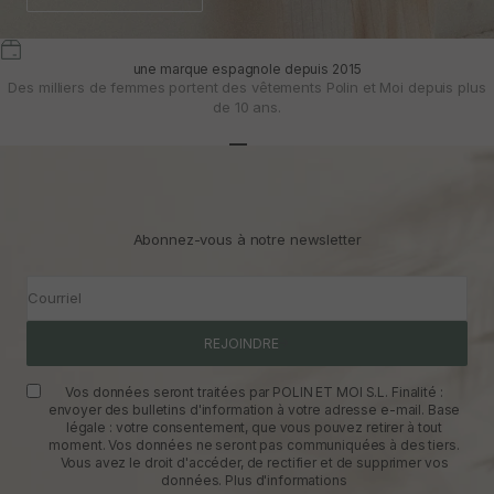
une marque espagnole depuis 2015
Des milliers de femmes portent des vêtements Polin et Moi depuis plus
de 10 ans.
Aller à l'article 1
Aller à l'article 2
Aller à l'article 3
Abonnez-vous à notre newsletter
Courriel
REJOINDRE
Vos données seront traitées par POLIN ET MOI S.L. Finalité :
envoyer des bulletins d'information à votre adresse e-mail. Base
légale : votre consentement, que vous pouvez retirer à tout
moment. Vos données ne seront pas communiquées à des tiers.
Vous avez le droit d'accéder, de rectifier et de supprimer vos
données.
Plus d'informations