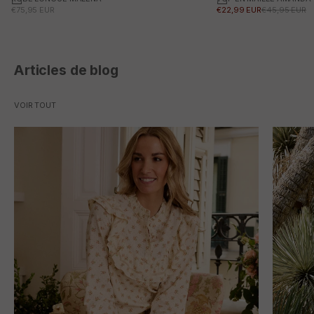
PRIX PROMOTIONNEL
PRIX PROMOTIONNEL
PRIX NORMAL
€75,95 EUR
€22,99 EUR
€45,95 EUR
Articles de blog
VOIR TOUT