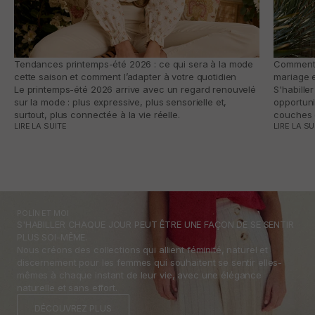
Tendances printemps-été 2026 : ce qui sera à la mode
Comment s
cette saison et comment l’adapter à votre quotidien
mariage e
Le printemps-été 2026 arrive avec un regard renouvelé
S'habille
sur la mode : plus expressive, plus sensorielle et,
opportuni
surtout, plus connectée à la vie réelle.
couches e
LIRE LA SUITE
LIRE LA SU
POLÍN ET MOI
S'HABILLER CHAQUE JOUR PEUT ÊTRE UNE FAÇON DE SE SENTIR
PLUS SOI-MÊME.
Nous créons des collections qui allient féminité, naturel et
discernement pour les femmes qui souhaitent se sentir elles-
mêmes à chaque instant de leur vie, avec une élégance
naturelle et sans effort.
DÉCOUVREZ PLUS