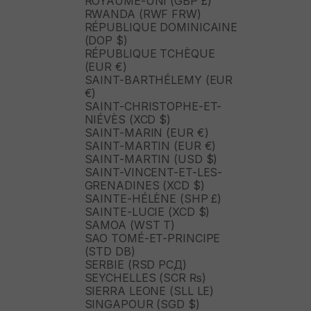
ROYAUME-UNI (GBP £)
RWANDA (RWF FRW)
RÉPUBLIQUE DOMINICAINE
(DOP $)
RÉPUBLIQUE TCHÈQUE
(EUR €)
SAINT-BARTHÉLEMY (EUR
€)
SAINT-CHRISTOPHE-ET-
NIÉVÈS (XCD $)
SAINT-MARIN (EUR €)
SAINT-MARTIN (EUR €)
SAINT-MARTIN (USD $)
SAINT-VINCENT-ET-LES-
GRENADINES (XCD $)
SAINTE-HÉLÈNE (SHP £)
SAINTE-LUCIE (XCD $)
SAMOA (WST T)
SAO TOMÉ-ET-PRINCIPE
(STD DB)
SERBIE (RSD РСД)
SEYCHELLES (SCR ₨)
SIERRA LEONE (SLL LE)
SINGAPOUR (SGD $)