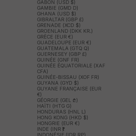
GABON (USD $)
GAMBIE (GMD D)
GHANA (USD $)
GIBRALTAR (GBP £)
GRENADE (XCD $)
GROENLAND (DKK KR.)
GRÈCE (EUR €)
GUADELOUPE (EUR €)
GUATEMALA (GTQ Q)
GUERNESEY (GBP £)
GUINÉE (GNF FR)
GUINÉE ÉQUATORIALE (XAF
CFA)
GUINÉE-BISSAU (XOF FR)
GUYANA (GYD $)
GUYANE FRANÇAISE (EUR
€)
GÉORGIE (GEL ₾)
HAÏTI (HTG G)
HONDURAS (HNL L)
HONG KONG (HKD $)
HONGRIE (EUR €)
INDE (INR ₹)
INDONÉSIE (IDR RP)