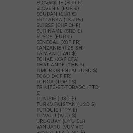
SLOVAQUIE (EUR €)
SLOVÉNIE (EUR €)
SOUDAN (EUR €)
SRI LANKA (LKR ₨)
SUISSE (CHF CHF)
SURINAME (SRD $)
SUÈDE (EUR €)
SÉNÉGAL (XOF FR)
TANZANIE (TZS SH)
TAÏWAN (TWD $)
TCHAD (XAF CFA)
THAÏLANDE (THB ฿)
TIMOR ORIENTAL (USD $)
TOGO (XOF FR)
TONGA (TOP T$)
TRINITÉ-ET-TOBAGO (TTD
$)
TUNISIE (USD $)
TURKMÉNISTAN (USD $)
TURQUIE (TRY ₺)
TUVALU (AUD $)
URUGUAY (UYU $U)
VANUATU (VUV VT)
VENEZUELA (USD $)