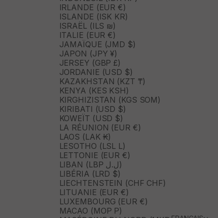
IRLANDE (EUR €)
ISLANDE (ISK KR)
ISRAËL (ILS ₪)
ITALIE (EUR €)
JAMAÏQUE (JMD $)
JAPON (JPY ¥)
JERSEY (GBP £)
JORDANIE (USD $)
KAZAKHSTAN (KZT ₸)
KENYA (KES KSH)
KIRGHIZISTAN (KGS SOM)
KIRIBATI (USD $)
KOWEÏT (USD $)
LA RÉUNION (EUR €)
LAOS (LAK ₭)
LESOTHO (LSL L)
LETTONIE (EUR €)
LIBAN (LBP ل.ل)
LIBÉRIA (LRD $)
LIECHTENSTEIN (CHF CHF)
LITUANIE (EUR €)
LUXEMBOURG (EUR €)
MACAO (MOP P)