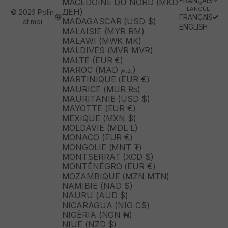
FRANÇAIS
MACÉDOINE DU NORD (MKD
LANGUE
ДЕН)
© 2026 Polín
FRANÇAIS
MADAGASCAR (USD $)
et moi
ENGLISH
MALAISIE (MYR RM)
MALAWI (MWK MK)
MALDIVES (MVR MVR)
MALTE (EUR €)
MAROC (MAD د.م.)
MARTINIQUE (EUR €)
MAURICE (MUR ₨)
MAURITANIE (USD $)
MAYOTTE (EUR €)
MEXIQUE (MXN $)
MOLDAVIE (MDL L)
MONACO (EUR €)
MONGOLIE (MNT ₮)
MONTSERRAT (XCD $)
MONTÉNÉGRO (EUR €)
MOZAMBIQUE (MZN MTN)
NAMIBIE (NAD $)
NAURU (AUD $)
NICARAGUA (NIO C$)
NIGÉRIA (NGN ₦)
NIUE (NZD $)