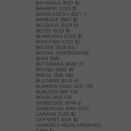
BAHAMAS (BSD $)
BAHREÏN (USD $)
BANGLADESH (BDT ৳)
BARBADE (BBD $)
BELGIQUE (EUR €)
BELIZE (BZD $)
BERMUDES (USD $)
BHOUTAN (USD $)
BOLIVIE (BOB BS.)
BOSNIE-HERZÉGOVINE
(BAM КМ)
BOTSWANA (BWP P)
BRUNEI (BND $)
BRÉSIL (BRL R$)
BULGARIE (EUR €)
BURKINA FASO (XOF FR)
BURUNDI (BIF FR)
BÉNIN (XOF FR)
CAMBODGE (KHR ៛)
CAMEROUN (XAF CFA)
CANADA (CAD $)
CAP-VERT (CVE $)
CARAÏBES NÉERLANDAISES
(USD $)