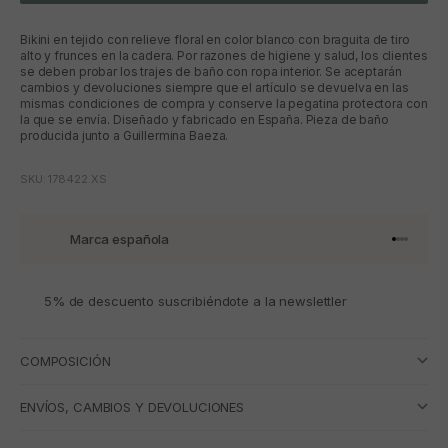
Bikini en tejido con relieve floral en color blanco con braguita de tiro
alto y frunces en la cadera. Por razones de higiene y salud, los clientes
se deben probar los trajes de baño con ropa interior. Se aceptarán
cambios y devoluciones siempre que el artículo se devuelva en las
mismas condiciones de compra y conserve la pegatina protectora con
la que se envía. Diseñado y fabricado en España. Pieza de baño
producida junto a Guillermina Baeza.
SKU: 178422.XS
Marca española
Ir al artí
Ir al art
Ir al art
Ir al ar
5% de descuento suscribiéndote a la newslettler
COMPOSICIÓN
ENVÍOS, CAMBIOS Y DEVOLUCIONES