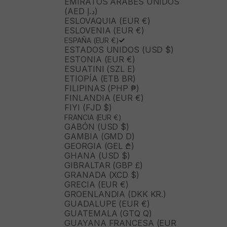
EMIRATOS ÁRABES UNIDOS
(AED د.إ)
ESLOVAQUIA (EUR €)
ESLOVENIA (EUR €)
ESPAÑA (EUR €)
ESTADOS UNIDOS (USD $)
ESTONIA (EUR €)
ESUATINI (SZL E)
ETIOPÍA (ETB BR)
FILIPINAS (PHP ₱)
FINLANDIA (EUR €)
FIYI (FJD $)
FRANCIA (EUR €)
GABÓN (USD $)
GAMBIA (GMD D)
GEORGIA (GEL ₾)
GHANA (USD $)
GIBRALTAR (GBP £)
GRANADA (XCD $)
GRECIA (EUR €)
GROENLANDIA (DKK KR.)
GUADALUPE (EUR €)
GUATEMALA (GTQ Q)
GUAYANA FRANCESA (EUR