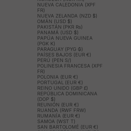
NUEVA CALEDONIA (XPF
FR)
NUEVA ZELANDA (NZD $)
OMÁN (USD $)
PAKISTÁN (PKR ₨)
PANAMÁ (USD $)
PAPÚA NUEVA GUINEA
(PGK K)
PARAGUAY (PYG ₲)
PAÍSES BAJOS (EUR €)
PERÚ (PEN S/)
POLINESIA FRANCESA (XPF
FR)
POLONIA (EUR €)
PORTUGAL (EUR €)
REINO UNIDO (GBP £)
REPÚBLICA DOMINICANA
(DOP $)
REUNIÓN (EUR €)
RUANDA (RWF FRW)
RUMANÍA (EUR €)
SAMOA (WST T)
SAN BARTOLOMÉ (EUR €)