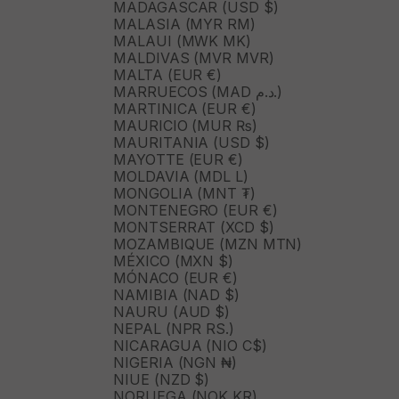
MADAGASCAR (USD $)
MALASIA (MYR RM)
MALAUI (MWK MK)
MALDIVAS (MVR MVR)
MALTA (EUR €)
MARRUECOS (MAD د.م.)
MARTINICA (EUR €)
MAURICIO (MUR ₨)
MAURITANIA (USD $)
MAYOTTE (EUR €)
MOLDAVIA (MDL L)
MONGOLIA (MNT ₮)
MONTENEGRO (EUR €)
MONTSERRAT (XCD $)
MOZAMBIQUE (MZN MTN)
MÉXICO (MXN $)
MÓNACO (EUR €)
NAMIBIA (NAD $)
NAURU (AUD $)
NEPAL (NPR RS.)
NICARAGUA (NIO C$)
NIGERIA (NGN ₦)
NIUE (NZD $)
NORUEGA (NOK KR)