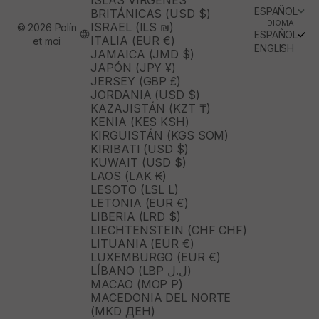
ISLAS VÍRGENES
ESPAÑOL
BRITÁNICAS (USD $)
IDIOMA
ISRAEL (ILS ₪)
© 2026 Polín
ESPAÑOL
ITALIA (EUR €)
et moi
ENGLISH
JAMAICA (JMD $)
JAPÓN (JPY ¥)
JERSEY (GBP £)
JORDANIA (USD $)
KAZAJISTÁN (KZT ₸)
KENIA (KES KSH)
KIRGUISTÁN (KGS SOM)
KIRIBATI (USD $)
KUWAIT (USD $)
LAOS (LAK ₭)
LESOTO (LSL L)
LETONIA (EUR €)
LIBERIA (LRD $)
LIECHTENSTEIN (CHF CHF)
LITUANIA (EUR €)
LUXEMBURGO (EUR €)
LÍBANO (LBP ل.ل)
MACAO (MOP P)
MACEDONIA DEL NORTE
(MKD ДЕН)