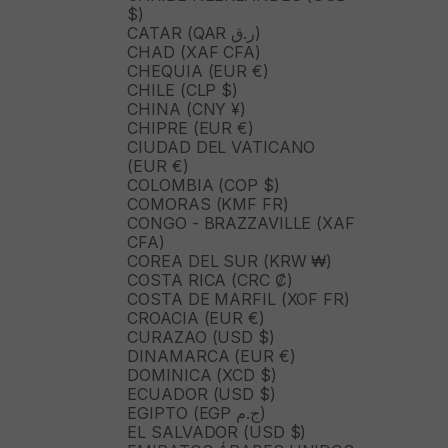
$)
CATAR (QAR ر.ق)
CHAD (XAF CFA)
CHEQUIA (EUR €)
CHILE (CLP $)
CHINA (CNY ¥)
CHIPRE (EUR €)
CIUDAD DEL VATICANO
(EUR €)
COLOMBIA (COP $)
COMORAS (KMF FR)
CONGO - BRAZZAVILLE (XAF
CFA)
COREA DEL SUR (KRW ₩)
COSTA RICA (CRC ₡)
COSTA DE MARFIL (XOF FR)
CROACIA (EUR €)
CURAZAO (USD $)
DINAMARCA (EUR €)
DOMINICA (XCD $)
ECUADOR (USD $)
EGIPTO (EGP ج.م)
EL SALVADOR (USD $)