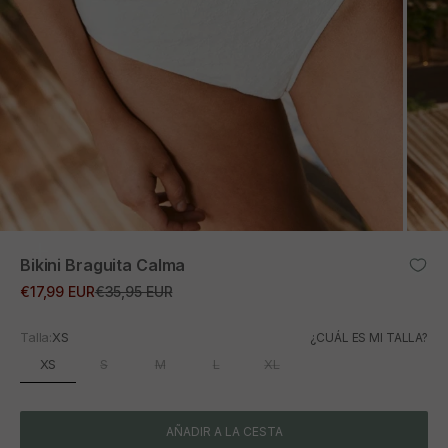
ZOOM
Bikini Braguita Calma
Precio de oferta
Precio normal
€17,99 EUR
€35,95 EUR
Talla:
XS
¿CUÁL ES MI TALLA?
XS
S
M
L
XL
AÑADIR A LA CESTA