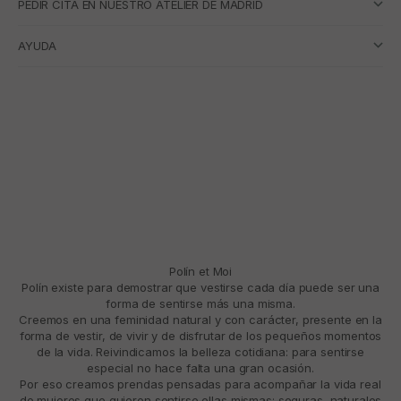
PEDIR CITA EN NUESTRO ATELIER DE MADRID
AYUDA
Polín et Moi
Polín existe para demostrar que vestirse cada día puede ser una
forma de sentirse más una misma.
Creemos en una feminidad natural y con carácter, presente en la
forma de vestir, de vivir y de disfrutar de los pequeños momentos
de la vida. Reivindicamos la belleza cotidiana: para sentirse
especial no hace falta una gran ocasión.
Por eso creamos prendas pensadas para acompañar la vida real
de mujeres que quieren sentirse ellas mismas: seguras, naturales