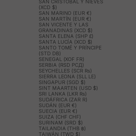
SAN CRISTÓBAL Y NIEVES
(XCD $)
SAN MARINO (EUR €)
SAN MARTÍN (EUR €)
SAN VICENTE Y LAS
GRANADINAS (XCD $)
SANTA ELENA (SHP £)
SANTA LUCÍA (XCD $)
SANTO TOMÉ Y PRÍNCIPE
(STD DB)
SENEGAL (XOF FR)
SERBIA (RSD РСД)
SEYCHELLES (SCR ₨)
SIERRA LEONA (SLL LE)
SINGAPUR (SGD $)
SINT MAARTEN (USD $)
SRI LANKA (LKR ₨)
SUDÁFRICA (ZAR R)
SUDÁN (EUR €)
SUECIA (EUR €)
SUIZA (CHF CHF)
SURINAM (SRD $)
TAILANDIA (THB ฿)
TAIWÁN (TWD $)