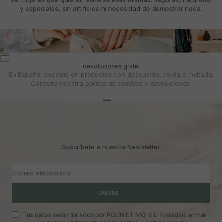
y especiales, sin artificios ni necesidad de demostrar nada.
devoluciones gratis
En España, excepto en productos con descuento, novia e Invitada.
Consulta nuestra
política de cambios y devoluciones.
Ir al artículo 1
Ir al artículo 2
Ir al artículo 3
Suscríbete a nuestra Newsletter
Correo electrónico
UNIRME
Tus datos serán tratados por POLIN ET MOI S.L. Finalidad: enviar