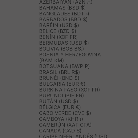
AZERBAIYÁN (AZN ₼)
BAHAMAS (BSD $)
BANGLADÉS (BDT ৳)
BARBADOS (BBD $)
BARÉIN (USD $)
BELICE (BZD $)
BENÍN (XOF FR)
BERMUDAS (USD $)
BOLIVIA (BOB BS.)
BOSNIA Y HERZEGOVINA
(BAM КМ)
BOTSUANA (BWP P)
BRASIL (BRL R$)
BRUNÉI (BND $)
BULGARIA (EUR €)
BURKINA FASO (XOF FR)
BURUNDI (BIF FR)
BUTÁN (USD $)
BÉLGICA (EUR €)
CABO VERDE (CVE $)
CAMBOYA (KHR ៛)
CAMERÚN (XAF CFA)
CANADÁ (CAD $)
CARIBE NEERLANDÉS (USD