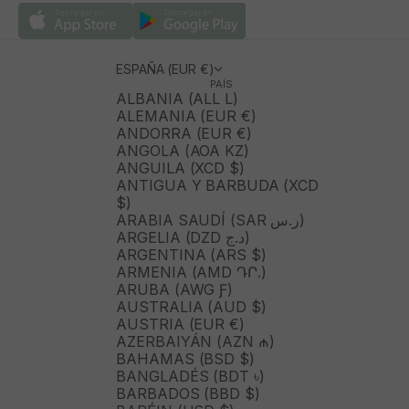
ESPAÑA (EUR €)
PAÍS
ALBANIA (ALL L)
ALEMANIA (EUR €)
ANDORRA (EUR €)
ANGOLA (AOA KZ)
ANGUILA (XCD $)
ANTIGUA Y BARBUDA (XCD
$)
ARABIA SAUDÍ (SAR ر.س)
ARGELIA (DZD د.ج)
ARGENTINA (ARS $)
ARMENIA (AMD ԴՐ.)
ARUBA (AWG Ƒ)
AUSTRALIA (AUD $)
AUSTRIA (EUR €)
AZERBAIYÁN (AZN ₼)
BAHAMAS (BSD $)
BANGLADÉS (BDT ৳)
BARBADOS (BBD $)