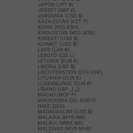
JAPÓN (JPY ¥)
JERSEY (GBP £)
JORDANIA (USD $)
KAZAJISTÁN (KZT ₸)
KENIA (KES KSH)
KIRGUISTÁN (KGS SOM)
KIRIBATI (USD $)
KUWAIT (USD $)
LAOS (LAK ₭)
LESOTO (LSL L)
LETONIA (EUR €)
LIBERIA (LRD $)
LIECHTENSTEIN (CHF CHF)
LITUANIA (EUR €)
LUXEMBURGO (EUR €)
LÍBANO (LBP ل.ل)
MACAO (MOP P)
MACEDONIA DEL NORTE
(MKD ДЕН)
MADAGASCAR (USD $)
MALASIA (MYR RM)
MALAUI (MWK MK)
MALDIVAS (MVR MVR)