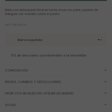
Bikini con estampado floral en tonos rosas con parte superior de
triángulo con volantes sobre el pecho.
SKU: 178406.XL
Marca española
Ir al artí
Ir al art
Ir al art
Ir al ar
5% de descuento suscribiéndote a la newslettler
COMPOSICIÓN
ENVÍOS, CAMBIOS Y DEVOLUCIONES
PEDIR CITA EN NUESTRO ATELIER DE MADRID
AYUDA