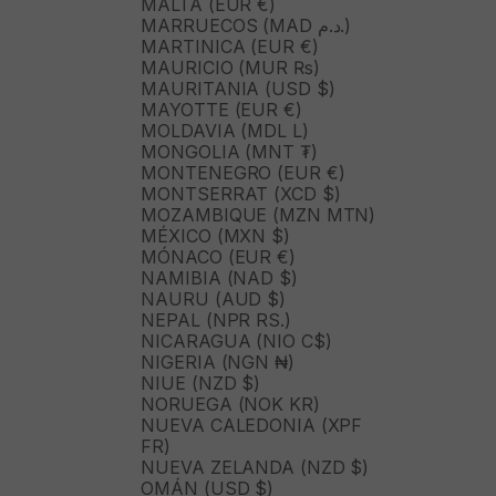
MALTA (EUR €)
MARRUECOS (MAD د.م.)
MARTINICA (EUR €)
MAURICIO (MUR ₨)
MAURITANIA (USD $)
MAYOTTE (EUR €)
MOLDAVIA (MDL L)
MONGOLIA (MNT ₮)
MONTENEGRO (EUR €)
MONTSERRAT (XCD $)
MOZAMBIQUE (MZN MTN)
MÉXICO (MXN $)
MÓNACO (EUR €)
NAMIBIA (NAD $)
NAURU (AUD $)
NEPAL (NPR RS.)
NICARAGUA (NIO C$)
NIGERIA (NGN ₦)
NIUE (NZD $)
NORUEGA (NOK KR)
NUEVA CALEDONIA (XPF
FR)
NUEVA ZELANDA (NZD $)
OMÁN (USD $)