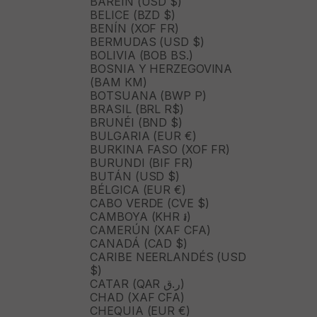
BARÉIN (USD $)
BELICE (BZD $)
BENÍN (XOF FR)
BERMUDAS (USD $)
BOLIVIA (BOB BS.)
BOSNIA Y HERZEGOVINA
(BAM КМ)
BOTSUANA (BWP P)
BRASIL (BRL R$)
BRUNÉI (BND $)
BULGARIA (EUR €)
BURKINA FASO (XOF FR)
BURUNDI (BIF FR)
BUTÁN (USD $)
BÉLGICA (EUR €)
CABO VERDE (CVE $)
CAMBOYA (KHR ៛)
CAMERÚN (XAF CFA)
CANADÁ (CAD $)
CARIBE NEERLANDÉS (USD
$)
CATAR (QAR ر.ق)
CHAD (XAF CFA)
CHEQUIA (EUR €)