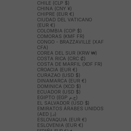
CHILE (CLP $)
CHINA (CNY ¥)
CHIPRE (EUR €)
CIUDAD DEL VATICANO
(EUR €)
COLOMBIA (COP $)
COMORAS (KMF FR)
CONGO - BRAZZAVILLE (XAF
CFA)
COREA DEL SUR (KRW ₩)
COSTA RICA (CRC ₡)
COSTA DE MARFIL (XOF FR)
CROACIA (EUR €)
CURAZAO (USD $)
DINAMARCA (EUR €)
DOMINICA (XCD $)
ECUADOR (USD $)
EGIPTO (EGP ج.م)
EL SALVADOR (USD $)
EMIRATOS ÁRABES UNIDOS
(AED د.إ)
ESLOVAQUIA (EUR €)
ESLOVENIA (EUR €)
ESPAÑA (EUR €)