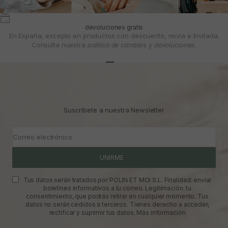
devoluciones gratis
En España, excepto en productos con descuento, novia e Invitada.
Consulta nuestra
política de cambios y devoluciones.
Ir al artículo 1
Ir al artículo 2
Ir al artículo 3
Suscríbete a nuestra Newsletter
Correo electrónico
UNIRME
Tus datos serán tratados por POLIN ET MOI S.L. Finalidad: enviar
boletines informativos a tu correo. Legitimación: tu
consentimiento, que podrás retirar en cualquier momento. Tus
datos no serán cedidos a terceros. Tienes derecho a acceder,
rectificar y suprimir tus datos.
Más información