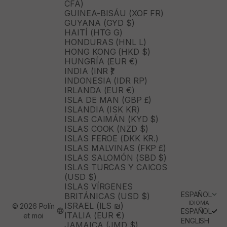
CFA)
GUINEA-BISÁU (XOF FR)
GUYANA (GYD $)
HAITÍ (HTG G)
HONDURAS (HNL L)
HONG KONG (HKD $)
HUNGRÍA (EUR €)
INDIA (INR ₹)
INDONESIA (IDR RP)
IRLANDA (EUR €)
ISLA DE MAN (GBP £)
ISLANDIA (ISK KR)
ISLAS CAIMÁN (KYD $)
ISLAS COOK (NZD $)
ISLAS FEROE (DKK KR.)
ISLAS MALVINAS (FKP £)
ISLAS SALOMÓN (SBD $)
ISLAS TURCAS Y CAICOS
(USD $)
ISLAS VÍRGENES
ESPAÑOL
BRITÁNICAS (USD $)
IDIOMA
ISRAEL (ILS ₪)
© 2026 Polín
ESPAÑOL
ITALIA (EUR €)
et moi
ENGLISH
JAMAICA (JMD $)