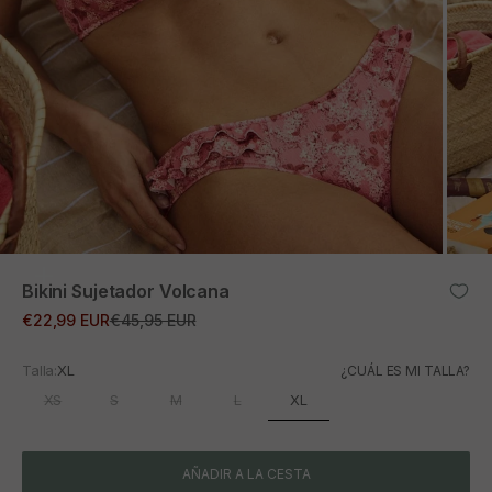
ZOOM
Bikini Sujetador Volcana
Precio de oferta
Precio normal
€22,99 EUR
€45,95 EUR
Talla:
XL
¿CUÁL ES MI TALLA?
XL
XS
S
M
L
AÑADIR A LA CESTA