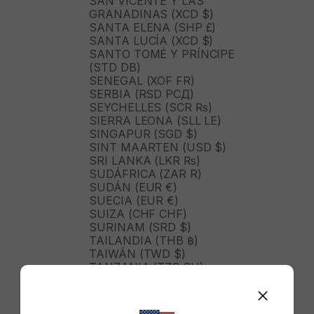
SAN VICENTE Y LAS
GRANADINAS (XCD $)
SANTA ELENA (SHP £)
SANTA LUCÍA (XCD $)
SANTO TOMÉ Y PRÍNCIPE
(STD DB)
SENEGAL (XOF FR)
SERBIA (RSD РСД)
SEYCHELLES (SCR ₨)
SIERRA LEONA (SLL LE)
SINGAPUR (SGD $)
SINT MAARTEN (USD $)
SRI LANKA (LKR ₨)
SUDÁFRICA (ZAR R)
SUDÁN (EUR €)
SUECIA (EUR €)
SUIZA (CHF CHF)
SURINAM (SRD $)
TAILANDIA (THB ฿)
TAIWÁN (TWD $)
TANZANIA (TZS SH)
TIMOR ORIENTAL (USD $)
TOGO (XOF FR)
TONGA (TOP T$)