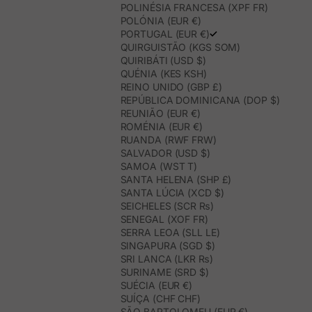
POLINÉSIA FRANCESA (XPF FR)
POLÓNIA (EUR €)
PORTUGAL (EUR €)
QUIRGUISTÃO (KGS SOM)
QUIRIBÁTI (USD $)
QUÉNIA (KES KSH)
REINO UNIDO (GBP £)
REPÚBLICA DOMINICANA (DOP $)
REUNIÃO (EUR €)
ROMÉNIA (EUR €)
RUANDA (RWF FRW)
SALVADOR (USD $)
SAMOA (WST T)
SANTA HELENA (SHP £)
SANTA LÚCIA (XCD $)
SEICHELES (SCR ₨)
SENEGAL (XOF FR)
SERRA LEOA (SLL LE)
SINGAPURA (SGD $)
SRI LANCA (LKR ₨)
SURINAME (SRD $)
SUÉCIA (EUR €)
SUÍÇA (CHF CHF)
SÃO BARTOLOMEU (EUR €)