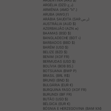
ARGENTINA (ARS $)
ARGÉLIA (DZD د.ج)
ARMÉNIA (AMD ԴՐ.)
ARUBA (AWG Ƒ)
ARÁBIA SAUDITA (SAR ر.س)
AUSTRÁLIA (AUD $)
AZERBAIJÃO (AZN ₼)
BAAMAS (BSD $)
BANGLADECHE (BDT ৳)
BARBADOS (BBD $)
BARÉM (USD $)
BELIZE (BZD $)
BENIM (XOF FR)
BERMUDAS (USD $)
BOLÍVIA (BOB BS.)
BOTSUANA (BWP P)
BRASIL (BRL R$)
BRUNEI (BND $)
BULGÁRIA (EUR €)
BURQUINA FASO (XOF FR)
BURUNDI (BIF FR)
BUTÃO (USD $)
BÉLGICA (EUR €)
BÓSNIA E HERZEGOVINA (BAM КМ)