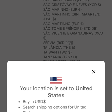
SÃO CRISTÓVÃO E NEVES (XCD $)
SÃO MARINHO (EUR €)
SÃO MARTINHO (SINT MAARTEN)
(USD $)
SÃO MARTINHO (EUR €)
SÃO TOMÉ E PRÍNCIPE (STD DB)
SÃO VICENTE E GRANADINAS (XCD
$)
SÉRVIA (RSD РСД)
TAILÂNDIA (THB ฿)
TAIWAN (TWD $)
TANZÂNIA (TZS SH)
TIMOR-LESTE (USD $)
TOGO (XOF FR)
TONGA (TOP T$)
TRINDADE E TOBAGO (TTD $)
TUNÍSIA (USD $)
TURQUEMENISTÃO (USD $)
Your location is set to
United
TURQUIA (TRY ₺)
States
TUVALU (AUD $)
Change country/region
UGANDA (UGX USH)
Buy in
USD$
URUGUAI (UYU $U)
Search shipping options for
United
USBEQUISTÃO (UZS SO'M)