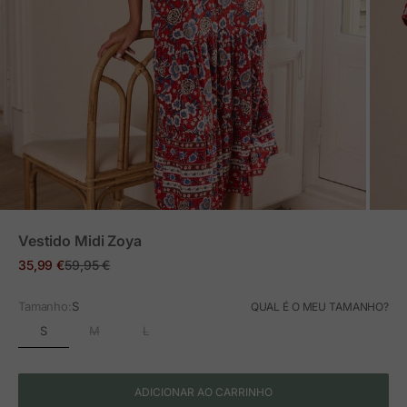
ZOOM
Vestido Midi Zoya
Preço em promoção
Preço normal
35,99 €
59,95 €
Tamanho:
S
QUAL É O MEU TAMANHO?
S
M
L
ADICIONAR AO CARRINHO