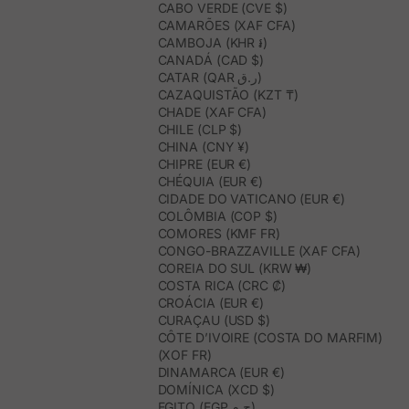
CABO VERDE (CVE $)
CAMARÕES (XAF CFA)
CAMBOJA (KHR ៛)
CANADÁ (CAD $)
CATAR (QAR ر.ق)
CAZAQUISTÃO (KZT ₸)
CHADE (XAF CFA)
CHILE (CLP $)
CHINA (CNY ¥)
CHIPRE (EUR €)
CHÉQUIA (EUR €)
CIDADE DO VATICANO (EUR €)
COLÔMBIA (COP $)
COMORES (KMF FR)
CONGO-BRAZZAVILLE (XAF CFA)
COREIA DO SUL (KRW ₩)
COSTA RICA (CRC ₡)
CROÁCIA (EUR €)
CURAÇAU (USD $)
CÔTE D’IVOIRE (COSTA DO MARFIM)
(XOF FR)
DINAMARCA (EUR €)
DOMÍNICA (XCD $)
EGITO (EGP ج.م)