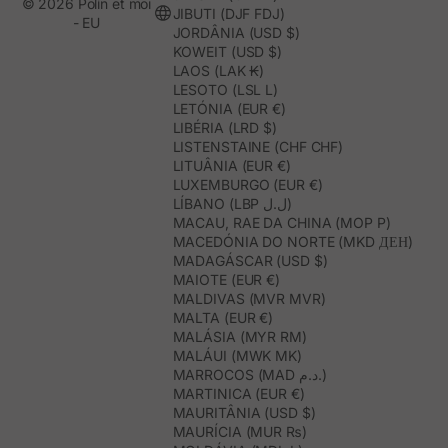
© 2026 Polín et moi
JIBUTI (DJF FDJ)
- EU
JORDÂNIA (USD $)
KOWEIT (USD $)
LAOS (LAK ₭)
LESOTO (LSL L)
LETÓNIA (EUR €)
LIBÉRIA (LRD $)
LISTENSTAINE (CHF CHF)
LITUÂNIA (EUR €)
LUXEMBURGO (EUR €)
LÍBANO (LBP ل.ل)
MACAU, RAE DA CHINA (MOP P)
MACEDÓNIA DO NORTE (MKD ДЕН)
MADAGÁSCAR (USD $)
MAIOTE (EUR €)
MALDIVAS (MVR MVR)
MALTA (EUR €)
MALÁSIA (MYR RM)
MALÁUI (MWK MK)
MARROCOS (MAD د.م.)
MARTINICA (EUR €)
MAURITÂNIA (USD $)
MAURÍCIA (MUR ₨)