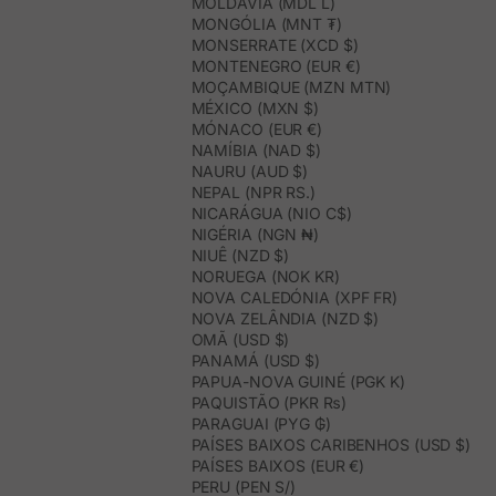
MOLDÁVIA (MDL L)
MONGÓLIA (MNT ₮)
MONSERRATE (XCD $)
MONTENEGRO (EUR €)
MOÇAMBIQUE (MZN MTN)
MÉXICO (MXN $)
MÓNACO (EUR €)
NAMÍBIA (NAD $)
NAURU (AUD $)
NEPAL (NPR RS.)
NICARÁGUA (NIO C$)
NIGÉRIA (NGN ₦)
NIUÊ (NZD $)
NORUEGA (NOK KR)
NOVA CALEDÓNIA (XPF FR)
NOVA ZELÂNDIA (NZD $)
OMÃ (USD $)
PANAMÁ (USD $)
PAPUA-NOVA GUINÉ (PGK K)
PAQUISTÃO (PKR ₨)
PARAGUAI (PYG ₲)
PAÍSES BAIXOS CARIBENHOS (USD $)
PAÍSES BAIXOS (EUR €)
PERU (PEN S/)