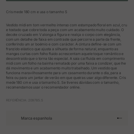
Cris mede 180 cm e usa o tamanho S
Vestido midi em tom vermelho intenso com estampado floral em azul, cru
e tostado que cobre toda a peça com um acabamento muito cuidado. O
decote cruzado em V alonga a figura e realça o corpo com elegância,
com um detalhe de faixa em contraste que percorre a parte da frente,
conferindo um ar boémio e com carácter. A cintura define-se com um
franzido elástico que ajusta a silhueta de forma natural, enquanto as
mangas curtas com folho fluido acrescentam aquele toque romântico e
descontraído que o torna tão especial. A saia cai fluida em comprimento
midi com um folho na bainha rematado por uma faixa a condizer, que lhe
dá movimento e um acabamento muito trabalhado. Um vestido que
funciona maravilhosamente para um casamento durante o dia, para a
feira ou para um jantar de verão em que queiras usar algo diferente. Cris
mede 180 cm e usa o tamanho S. Se tiveres dúvidas com o tamanho,
recomendamos usar o recomendador online.
REFERÊNCIA: 209785.S
Marca espanhola
Ir para o 
Ir para o
Ir para 
Ir para