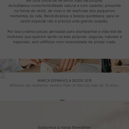
ser uma forma de se sentir mais ela própria.
Acreditamos numa feminilidade natural e com carácter, presente
na forma de vestir, de viver e de desfrutar dos pequenos
momentos da vida. Reivindicamos a beleza quotidiana: para se
sentir especial não é preciso uma grande ocasião.
Por isso criamos peças pensadas para acompanhar a vida real de
mulheres que querem sentir-se elas próprias: seguras, naturais e
especiais, sem artifícios nem necessidade de provar nada.
MARCA ESPANHOLA DESDE 2015
Milhares de mulheres vestem Polin et Moi há mais de 10 anos.
Ir para o artigo 1
Ir para o artigo 2
Ir para o artigo 3
Subscreva a nossa Newsletter