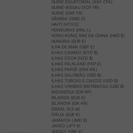
GUINÉ EQUATORIAL (XAF CFA)
GUINÉ-BISSAU (XOF FR)
GUINÉ (GNF FR)
GÂMBIA (GMD D)
HAITI (HTG G)
HONDURAS (HNL L)
HONG KONG, RAE DA CHINA (HKD $)
HUNGRIA (EUR €)
ILHA DE MAN (GBP £)
ILHAS CAIMÃO (KYD $)
ILHAS COOK (NZD $)
ILHAS FALKLAND (FKP £)
ILHAS FAROÉ (DKK KR.)
ILHAS SALOMÃO (SBD $)
ILHAS TURCAS E CAICOS (USD $)
ILHAS VIRGENS BRITÂNICAS (USD $)
INDONÉSIA (IDR RP)
IRLANDA (EUR €)
ISLÂNDIA (ISK KR)
ISRAEL (ILS ₪)
ITÁLIA (EUR €)
JAMAICA (JMD $)
JAPÃO (JPY ¥)
JERSEY (GBP £)