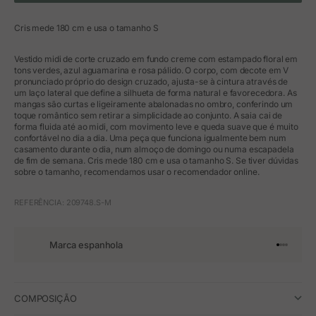
Cris mede 180 cm e usa o tamanho S
Vestido midi de corte cruzado em fundo creme com estampado floral em
tons verdes, azul aguamarina e rosa pálido. O corpo, com decote em V
pronunciado próprio do design cruzado, ajusta-se à cintura através de
um laço lateral que define a silhueta de forma natural e favorecedora. As
mangas são curtas e ligeiramente abalonadas no ombro, conferindo um
toque romântico sem retirar a simplicidade ao conjunto. A saia cai de
forma fluida até ao midi, com movimento leve e queda suave que é muito
confortável no dia a dia. Uma peça que funciona igualmente bem num
casamento durante o dia, num almoço de domingo ou numa escapadela
de fim de semana. Cris mede 180 cm e usa o tamanho S. Se tiver dúvidas
sobre o tamanho, recomendamos usar o recomendador online.
REFERÊNCIA: 209748.S-M
Marca espanhola
Ir para o 
Ir para o
Ir para 
Ir para
COMPOSIÇÃO