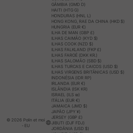
GÂMBIA (GMD D)
HAITI (HTG G)
HONDURAS (HNL L)
HONG KONG, RAE DA CHINA (HKD $)
HUNGRIA (EUR €)
ILHA DE MAN (GBP £)
ILHAS CAIMÃO (KYD $)
ILHAS COOK (NZD $)
ILHAS FALKLAND (FKP £)
ILHAS FAROÉ (DKK KR.)
ILHAS SALOMÃO (SBD $)
ILHAS TURCAS E CAICOS (USD $)
ILHAS VIRGENS BRITÂNICAS (USD $)
INDONÉSIA (IDR RP)
IRLANDA (EUR €)
ISLÂNDIA (ISK KR)
ISRAEL (ILS ₪)
ITÁLIA (EUR €)
JAMAICA (JMD $)
JAPÃO (JPY ¥)
JERSEY (GBP £)
© 2026 Polín et moi
JIBUTI (DJF FDJ)
- EU
JORDÂNIA (USD $)