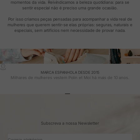
momentos da vida. Reivindicamos a beleza quotidiana: para se
sentir especial não é preciso uma grande ocasião.
Por isso criamos peças pensadas para acompanhar a vida real de
mulheres que querem sentir-se elas próprias: seguras, naturais e
especiais, sem artifícios nem necessidade de provar nada.
MARCA ESPANHOLA DESDE 2015
Milhares de mulheres vestem Polin et Moi há mais de 10 anos.
Ir para o artigo 1
Ir para o artigo 2
Ir para o artigo 3
Subscreva a nossa Newsletter
Correio eletrónico