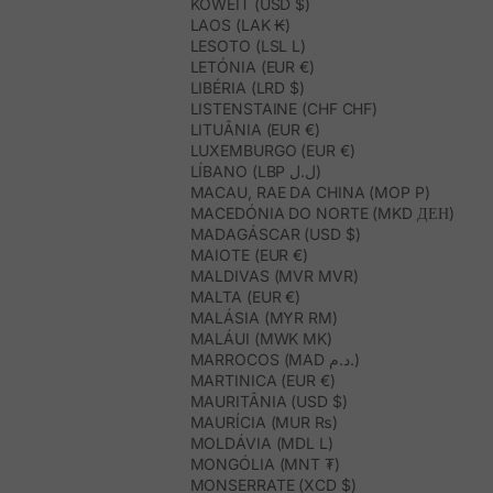
KOWEIT (USD $)
LAOS (LAK ₭)
LESOTO (LSL L)
LETÓNIA (EUR €)
LIBÉRIA (LRD $)
LISTENSTAINE (CHF CHF)
LITUÂNIA (EUR €)
LUXEMBURGO (EUR €)
LÍBANO (LBP ل.ل)
MACAU, RAE DA CHINA (MOP P)
MACEDÓNIA DO NORTE (MKD ДЕН)
MADAGÁSCAR (USD $)
MAIOTE (EUR €)
MALDIVAS (MVR MVR)
MALTA (EUR €)
MALÁSIA (MYR RM)
MALÁUI (MWK MK)
MARROCOS (MAD د.م.)
MARTINICA (EUR €)
MAURITÂNIA (USD $)
MAURÍCIA (MUR ₨)
MOLDÁVIA (MDL L)
MONGÓLIA (MNT ₮)
MONSERRATE (XCD $)