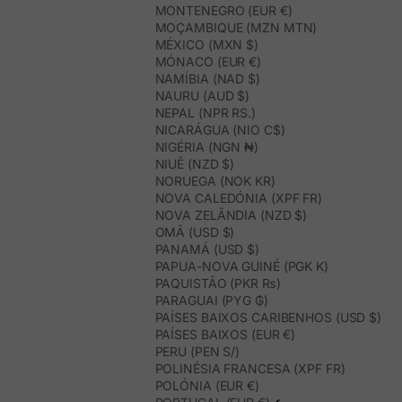
MONTENEGRO (EUR €)
MOÇAMBIQUE (MZN MTN)
MÉXICO (MXN $)
MÓNACO (EUR €)
NAMÍBIA (NAD $)
NAURU (AUD $)
NEPAL (NPR RS.)
NICARÁGUA (NIO C$)
NIGÉRIA (NGN ₦)
NIUÊ (NZD $)
NORUEGA (NOK KR)
NOVA CALEDÓNIA (XPF FR)
NOVA ZELÂNDIA (NZD $)
OMÃ (USD $)
PANAMÁ (USD $)
PAPUA-NOVA GUINÉ (PGK K)
PAQUISTÃO (PKR ₨)
PARAGUAI (PYG ₲)
PAÍSES BAIXOS CARIBENHOS (USD $)
PAÍSES BAIXOS (EUR €)
PERU (PEN S/)
POLINÉSIA FRANCESA (XPF FR)
POLÓNIA (EUR €)