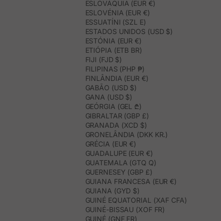
ESLOVÁQUIA (EUR €)
ESLOVÉNIA (EUR €)
ESSUATÍNI (SZL E)
ESTADOS UNIDOS (USD $)
ESTÓNIA (EUR €)
ETIÓPIA (ETB BR)
FIJI (FJD $)
FILIPINAS (PHP ₱)
FINLÂNDIA (EUR €)
GABÃO (USD $)
GANA (USD $)
GEÓRGIA (GEL ₾)
GIBRALTAR (GBP £)
GRANADA (XCD $)
GRONELÂNDIA (DKK KR.)
GRÉCIA (EUR €)
GUADALUPE (EUR €)
GUATEMALA (GTQ Q)
GUERNESEY (GBP £)
GUIANA FRANCESA (EUR €)
GUIANA (GYD $)
GUINÉ EQUATORIAL (XAF CFA)
GUINÉ-BISSAU (XOF FR)
GUINÉ (GNF FR)