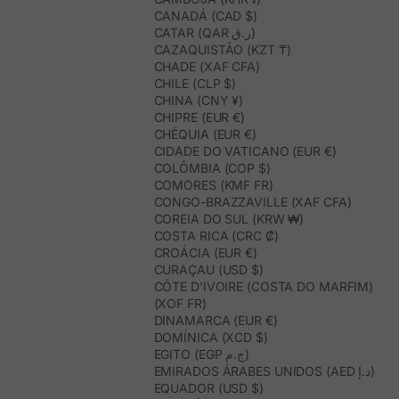
CANADÁ (CAD $)
CATAR (QAR ر.ق)
CAZAQUISTÃO (KZT ₸)
CHADE (XAF CFA)
CHILE (CLP $)
CHINA (CNY ¥)
CHIPRE (EUR €)
CHÉQUIA (EUR €)
CIDADE DO VATICANO (EUR €)
COLÔMBIA (COP $)
COMORES (KMF FR)
CONGO-BRAZZAVILLE (XAF CFA)
COREIA DO SUL (KRW ₩)
COSTA RICA (CRC ₡)
CROÁCIA (EUR €)
CURAÇAU (USD $)
CÔTE D’IVOIRE (COSTA DO MARFIM)
(XOF FR)
DINAMARCA (EUR €)
DOMÍNICA (XCD $)
EGITO (EGP ج.م)
EMIRADOS ÁRABES UNIDOS (AED د.إ)
EQUADOR (USD $)