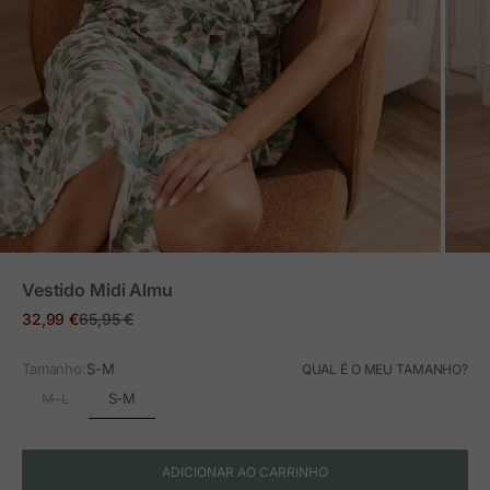
ZOOM
Vestido Midi Almu
Preço em promoção
Preço normal
32,99 €
65,95 €
Tamanho:
S-M
QUAL É O MEU TAMANHO?
S-M
M-L
ADICIONAR AO CARRINHO