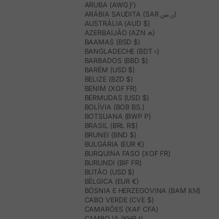
ARUBA (AWG Ƒ)
ARÁBIA SAUDITA (SAR ر.س)
AUSTRÁLIA (AUD $)
AZERBAIJÃO (AZN ₼)
BAAMAS (BSD $)
BANGLADECHE (BDT ৳)
BARBADOS (BBD $)
BARÉM (USD $)
BELIZE (BZD $)
BENIM (XOF FR)
BERMUDAS (USD $)
BOLÍVIA (BOB BS.)
BOTSUANA (BWP P)
BRASIL (BRL R$)
BRUNEI (BND $)
BULGÁRIA (EUR €)
BURQUINA FASO (XOF FR)
BURUNDI (BIF FR)
BUTÃO (USD $)
BÉLGICA (EUR €)
BÓSNIA E HERZEGOVINA (BAM КМ)
CABO VERDE (CVE $)
CAMARÕES (XAF CFA)
CAMBOJA (KHR ៛)