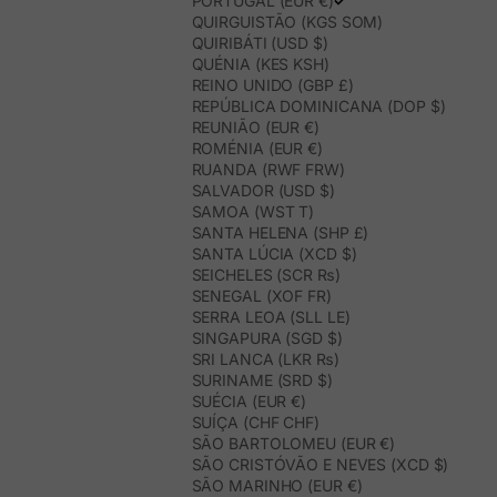
PORTUGAL (EUR €)
QUIRGUISTÃO (KGS SOM)
QUIRIBÁTI (USD $)
QUÉNIA (KES KSH)
REINO UNIDO (GBP £)
REPÚBLICA DOMINICANA (DOP $)
REUNIÃO (EUR €)
ROMÉNIA (EUR €)
RUANDA (RWF FRW)
SALVADOR (USD $)
SAMOA (WST T)
SANTA HELENA (SHP £)
SANTA LÚCIA (XCD $)
SEICHELES (SCR ₨)
SENEGAL (XOF FR)
SERRA LEOA (SLL LE)
SINGAPURA (SGD $)
SRI LANCA (LKR ₨)
SURINAME (SRD $)
SUÉCIA (EUR €)
SUÍÇA (CHF CHF)
SÃO BARTOLOMEU (EUR €)
SÃO CRISTÓVÃO E NEVES (XCD $)
SÃO MARINHO (EUR €)