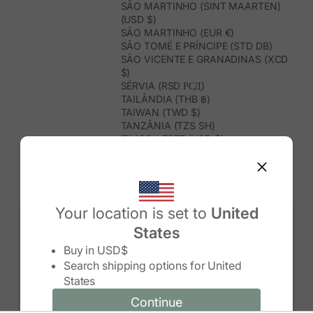
SÃO MARTINHO (SINT MAARTEN)
(USD $)
SÃO MARTINHO (EUR €)
SÃO TOMÉ E PRÍNCIPE (STD DB)
SÃO VICENTE E GRANADINAS (XCD
$)
SÉRVIA (RSD РСД)
TAILÂNDIA (THB ฿)
TAIWAN (TWD $)
TANZÂNIA (TZS SH)
TIMOR-LESTE (USD $)
TOGO (XOF FR)
TONGA (TOP T$)
TRINDADE E TOBAGO (TTD $)
TUNÍSIA (USD $)
TURQUEMENISTÃO (USD $)
Your location is set to
United
TURQUIA (TRY ₺)
States
TUVALU (AUD $)
Change country/region
UGANDA (UGX USH)
Buy in
USD$
URUGUAI (UYU $U)
Search shipping options for
United
USBEQUISTÃO (UZS SO'M)
States
VANUATU (VUV VT)
VENEZUELA (USD $)
Continue
Continue
VIETNAME (VND ₫)