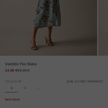
ZOOM
Vestido Flor Beka
Preço em promoção
Preço normal
34,99 €
69,95 €
Tamanho:
S
QUAL É O MEU TAMANHO?
S
M
L
Sem stock