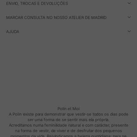
ENVIO, TROCAS E DEVOLUÇÕES
MARCAR CONSULTA NO NOSSO ATELIER DE MADRID
AJUDA
Polín et Moi
A Polin existe para demonstrar que vestir-se todos os dias pode
ser uma forma de se sentir mais ela própria.
Acreditamos numa feminilidade natural e com carácter, presente
na forma de vestir, de viver e de desfrutar dos pequenos
momentos da vida. Reivindicamos a beleza quotidiana: para se