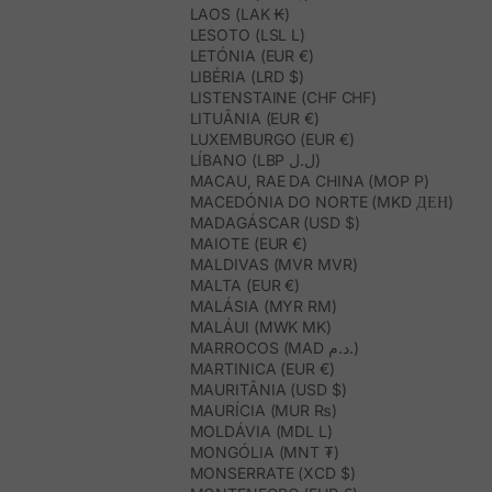
LAOS (LAK ₭)
LESOTO (LSL L)
LETÓNIA (EUR €)
LIBÉRIA (LRD $)
LISTENSTAINE (CHF CHF)
LITUÂNIA (EUR €)
LUXEMBURGO (EUR €)
LÍBANO (LBP ل.ل)
MACAU, RAE DA CHINA (MOP P)
MACEDÓNIA DO NORTE (MKD ДЕН)
MADAGÁSCAR (USD $)
MAIOTE (EUR €)
MALDIVAS (MVR MVR)
MALTA (EUR €)
MALÁSIA (MYR RM)
MALÁUI (MWK MK)
MARROCOS (MAD د.م.)
MARTINICA (EUR €)
MAURITÂNIA (USD $)
MAURÍCIA (MUR ₨)
MOLDÁVIA (MDL L)
MONGÓLIA (MNT ₮)
MONSERRATE (XCD $)