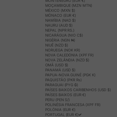
MONTENEGRO (EUR €)
MOÇAMBIQUE (MZN MTN)
MÉXICO (MXN $)
MÓNACO (EUR €)
NAMÍBIA (NAD $)
NAURU (AUD $)
NEPAL (NPR RS.)
NICARÁGUA (NIO C$)
NIGÉRIA (NGN ₦)
NIUÊ (NZD $)
NORUEGA (NOK KR)
NOVA CALEDÓNIA (XPF FR)
NOVA ZELÂNDIA (NZD $)
OMÃ (USD $)
PANAMÁ (USD $)
PAPUA-NOVA GUINÉ (PGK K)
PAQUISTÃO (PKR ₨)
PARAGUAI (PYG ₲)
PAÍSES BAIXOS CARIBENHOS (USD $)
PAÍSES BAIXOS (EUR €)
PERU (PEN S/)
POLINÉSIA FRANCESA (XPF FR)
POLÓNIA (EUR €)
PORTUGAL (EUR €)