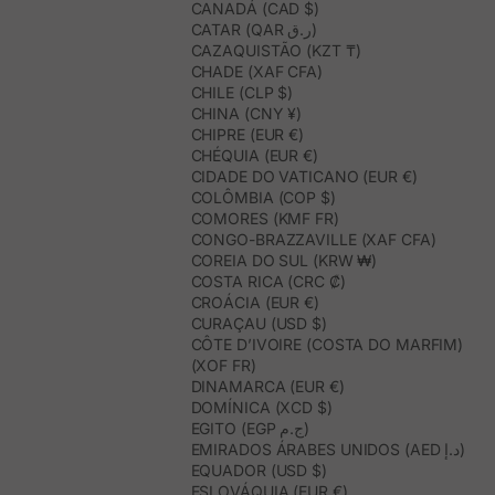
CANADÁ (CAD $)
CATAR (QAR ر.ق)
CAZAQUISTÃO (KZT ₸)
CHADE (XAF CFA)
CHILE (CLP $)
CHINA (CNY ¥)
CHIPRE (EUR €)
CHÉQUIA (EUR €)
CIDADE DO VATICANO (EUR €)
COLÔMBIA (COP $)
COMORES (KMF FR)
CONGO-BRAZZAVILLE (XAF CFA)
COREIA DO SUL (KRW ₩)
COSTA RICA (CRC ₡)
CROÁCIA (EUR €)
CURAÇAU (USD $)
CÔTE D’IVOIRE (COSTA DO MARFIM)
(XOF FR)
DINAMARCA (EUR €)
DOMÍNICA (XCD $)
EGITO (EGP ج.م)
EMIRADOS ÁRABES UNIDOS (AED د.إ)
EQUADOR (USD $)
ESLOVÁQUIA (EUR €)