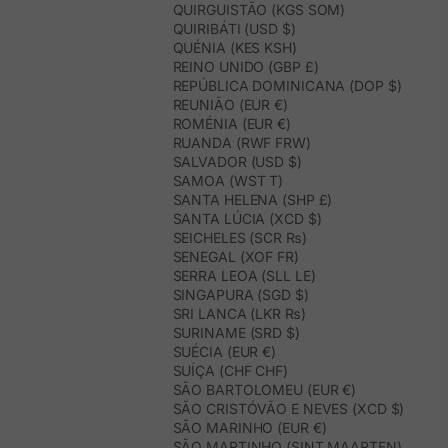
QUIRGUISTÃO (KGS SOM)
QUIRIBÁTI (USD $)
QUÉNIA (KES KSH)
REINO UNIDO (GBP £)
REPÚBLICA DOMINICANA (DOP $)
REUNIÃO (EUR €)
ROMÉNIA (EUR €)
RUANDA (RWF FRW)
SALVADOR (USD $)
SAMOA (WST T)
SANTA HELENA (SHP £)
SANTA LÚCIA (XCD $)
SEICHELES (SCR ₨)
SENEGAL (XOF FR)
SERRA LEOA (SLL LE)
SINGAPURA (SGD $)
SRI LANCA (LKR ₨)
SURINAME (SRD $)
SUÉCIA (EUR €)
SUÍÇA (CHF CHF)
SÃO BARTOLOMEU (EUR €)
SÃO CRISTÓVÃO E NEVES (XCD $)
SÃO MARINHO (EUR €)
SÃO MARTINHO (SINT MAARTEN)