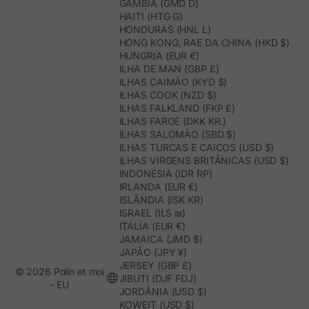
GÂMBIA (GMD D)
HAITI (HTG G)
HONDURAS (HNL L)
HONG KONG, RAE DA CHINA (HKD $)
HUNGRIA (EUR €)
ILHA DE MAN (GBP £)
ILHAS CAIMÃO (KYD $)
ILHAS COOK (NZD $)
ILHAS FALKLAND (FKP £)
ILHAS FAROÉ (DKK KR.)
ILHAS SALOMÃO (SBD $)
ILHAS TURCAS E CAICOS (USD $)
ILHAS VIRGENS BRITÂNICAS (USD $)
INDONÉSIA (IDR RP)
IRLANDA (EUR €)
ISLÂNDIA (ISK KR)
ISRAEL (ILS ₪)
ITÁLIA (EUR €)
JAMAICA (JMD $)
JAPÃO (JPY ¥)
JERSEY (GBP £)
© 2026 Polín et moi
JIBUTI (DJF FDJ)
- EU
JORDÂNIA (USD $)
KOWEIT (USD $)