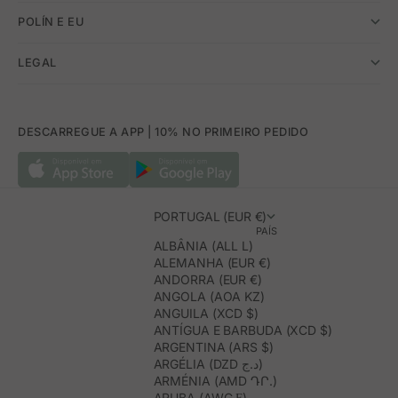
POLÍN E EU
LEGAL
DESCARREGUE A APP | 10% NO PRIMEIRO PEDIDO
PORTUGAL (EUR €)
PAÍS
ALBÂNIA (ALL L)
ALEMANHA (EUR €)
ANDORRA (EUR €)
ANGOLA (AOA KZ)
ANGUILA (XCD $)
ANTÍGUA E BARBUDA (XCD $)
ARGENTINA (ARS $)
ARGÉLIA (DZD د.ج)
ARMÉNIA (AMD ԴՐ.)
ARUBA (AWG Ƒ)