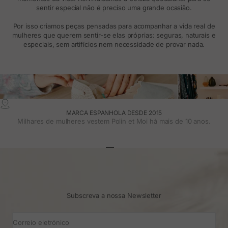
sentir especial não é preciso uma grande ocasião.
Por isso criamos peças pensadas para acompanhar a vida real de
mulheres que querem sentir-se elas próprias: seguras, naturais e
especiais, sem artifícios nem necessidade de provar nada.
MARCA ESPANHOLA DESDE 2015
Milhares de mulheres vestem Polin et Moi há mais de 10 anos.
Ir para o artigo 1
Ir para o artigo 2
Ir para o artigo 3
Subscreva a nossa Newsletter
Correio eletrónico