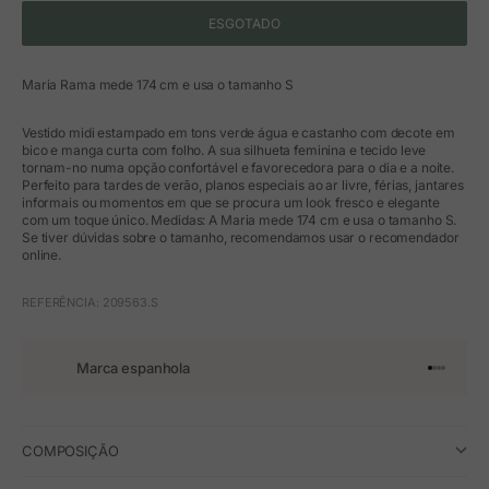
ESGOTADO
Maria Rama mede 174 cm e usa o tamanho S
Vestido midi estampado em tons verde água e castanho com decote em
bico e manga curta com folho. A sua silhueta feminina e tecido leve
tornam-no numa opção confortável e favorecedora para o dia e a noite.
Perfeito para tardes de verão, planos especiais ao ar livre, férias, jantares
informais ou momentos em que se procura um look fresco e elegante
com um toque único. Medidas: A Maria mede 174 cm e usa o tamanho S.
Se tiver dúvidas sobre o tamanho, recomendamos usar o recomendador
online.
REFERÊNCIA: 209563.S
Marca espanhola
Ir para o 
Ir para o
Ir para 
Ir para
COMPOSIÇÃO