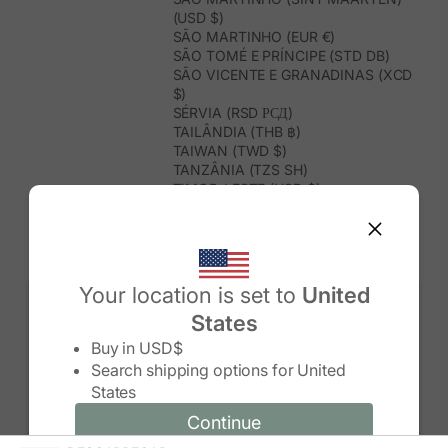
(USD $)
SÃO MARTINHO (EUR €)
SÃO TOMÉ E PRÍNCIPE (STD DB)
SÃO VICENTE E GRANADINAS (XCD
$)
SÉRVIA (RSD РСД)
TAILÂNDIA (THB ฿)
TAIWAN (TWD $)
TANZÂNIA (TZS SH)
TIMOR-LESTE (USD $)
TOGO (XOF FR)
TONGA (TOP T$)
TRINDADE E TOBAGO (TTD $)
TUNÍSIA (USD $)
TURQUEMENISTÃO (USD $)
Your location is set to
United
TURQUIA (TRY ₺)
States
TUVALU (AUD $)
Change country/region
UGANDA (UGX USH)
Buy in
USD$
URUGUAI (UYU $U)
Search shipping options for
United
USBEQUISTÃO (UZS SO'M)
States
VANUATU (VUV VT)
VENEZUELA (USD $)
Continue
Continue
VIETNAME (VND ₫)