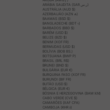
ARÁBIA SAUDITA (SAR ر.س)
AUSTRÁLIA (AUD $)
AZERBAIJÃO (AZN ₼)
BAAMAS (BSD $)
BANGLADECHE (BDT ৳)
BARBADOS (BBD $)
BARÉM (USD $)
BELIZE (BZD $)
BENIM (XOF FR)
BERMUDAS (USD $)
BOLÍVIA (BOB BS.)
BOTSUANA (BWP P)
BRASIL (BRL R$)
BRUNEI (BND $)
BULGÁRIA (EUR €)
BURQUINA FASO (XOF FR)
BURUNDI (BIF FR)
BUTÃO (USD $)
BÉLGICA (EUR €)
BÓSNIA E HERZEGOVINA (BAM КМ)
CABO VERDE (CVE $)
CAMARÕES (XAF CFA)
CAMBOJA (KHR ៛)