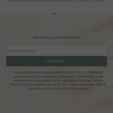
Milhares de mulheres vestem Polin et Moi há mais de 10 anos.
Ir para o artigo 1
Ir para o artigo 2
Ir para o artigo 3
Subscreva a nossa Newsletter
Correio eletrónico
JUNTAR-ME
Os seus dados serão tratados pela POLÍN ET MOI S.L. Finalidade:
enviar boletins informativos para o seu email. Legitimidade: o seu
consentimento, que poderá retirar a qualquer momento. Os seus
dados não serão cedidos a terceiros. Tem o direito de aceder, retificar
e eliminar os seus dados.
Mais informações