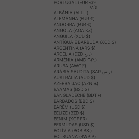
PORTUGAL (EUR €)
PAÍS
ALBÂNIA (ALL L)
ALEMANHA (EUR €)
ANDORRA (EUR €)
ANGOLA (AOA KZ)
ANGUILA (XCD $)
ANTÍGUA E BARBUDA (XCD $)
ARGENTINA (ARS $)
ARGÉLIA (DZD د.ج)
ARMÉNIA (AMD ԴՐ.)
ARUBA (AWG Ƒ)
ARÁBIA SAUDITA (SAR ر.س)
AUSTRÁLIA (AUD $)
AZERBAIJÃO (AZN ₼)
BAAMAS (BSD $)
BANGLADECHE (BDT ৳)
BARBADOS (BBD $)
BARÉM (USD $)
BELIZE (BZD $)
BENIM (XOF FR)
BERMUDAS (USD $)
BOLÍVIA (BOB BS.)
BOTSUANA (BWP P)