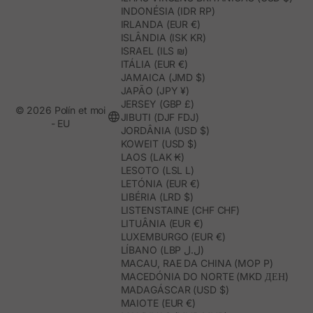
INDONÉSIA (IDR RP)
IRLANDA (EUR €)
ISLÂNDIA (ISK KR)
ISRAEL (ILS ₪)
ITÁLIA (EUR €)
JAMAICA (JMD $)
JAPÃO (JPY ¥)
JERSEY (GBP £)
© 2026 Polín et moi
JIBUTI (DJF FDJ)
- EU
JORDÂNIA (USD $)
KOWEIT (USD $)
LAOS (LAK ₭)
LESOTO (LSL L)
LETÓNIA (EUR €)
LIBÉRIA (LRD $)
LISTENSTAINE (CHF CHF)
LITUÂNIA (EUR €)
LUXEMBURGO (EUR €)
LÍBANO (LBP ل.ل)
MACAU, RAE DA CHINA (MOP P)
MACEDÓNIA DO NORTE (MKD ДЕН)
MADAGÁSCAR (USD $)
MAIOTE (EUR €)