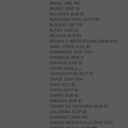
BRASIL (BRL R$)
BRUNEI (BND $)
BULGÁRIA (EUR €)
BURQUINA FASO (XOF FR)
BURUNDI (BIF FR)
BUTÃO (USD $)
BÉLGICA (EUR €)
BÓSNIA E HERZEGOVINA (BAM КМ)
CABO VERDE (CVE $)
CAMARÕES (XAF CFA)
CAMBOJA (KHR ៛)
CANADÁ (CAD $)
CATAR (QAR ر.ق)
CAZAQUISTÃO (KZT ₸)
CHADE (XAF CFA)
CHILE (CLP $)
CHINA (CNY ¥)
CHIPRE (EUR €)
CHÉQUIA (EUR €)
CIDADE DO VATICANO (EUR €)
COLÔMBIA (COP $)
COMORES (KMF FR)
CONGO-BRAZZAVILLE (XAF CFA)
COREIA DO SUL (KRW ₩)