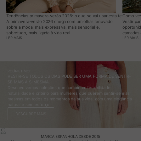
Tendências primavera-verão 2026: o que se vai usar esta temporada e
Como vest
A primavera-verão 2026 chega com um olhar renovado
Vestir pa
sobre a moda: mais expressiva, mais sensorial e,
oportunid
sobretudo, mais ligada à vida real.
camadas e
LER MAIS
LER MAIS
POLÍN ET MOI
VESTIR-SE TODOS OS DIAS PODE SER UMA FORMA DE SENTIR-
SE MAIS A SI MESMA.
Desenvolvemos coleções que combinam feminilidade,
naturalidade e critério para mulheres que querem sentir-se elas
mesmas em todos os momentos da sua vida, com uma elegância
natural e sem esforço.
DESCUBRE MAIS
MARCA ESPANHOLA DESDE 2015