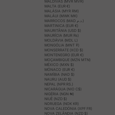
MALDIVAS (MVR MVR)
MALTA (EUR €)
MALÁSIA (MYR RM)
MALÁUI (MWK MK)
MARROCOS (MAD د.م.)
MARTINICA (EUR €)
MAURITÂNIA (USD $)
MAURÍCIA (MUR ₨)
MOLDÁVIA (MDL L)
MONGÓLIA (MNT ₮)
MONSERRATE (XCD $)
MONTENEGRO (EUR €)
MOÇAMBIQUE (MZN MTN)
MÉXICO (MXN $)
MÓNACO (EUR €)
NAMÍBIA (NAD $)
NAURU (AUD $)
NEPAL (NPR RS.)
NICARÁGUA (NIO C$)
NIGÉRIA (NGN ₦)
NIUÊ (NZD $)
NORUEGA (NOK KR)
NOVA CALEDÓNIA (XPF FR)
NOVA ZELÂNDIA (NZD $)