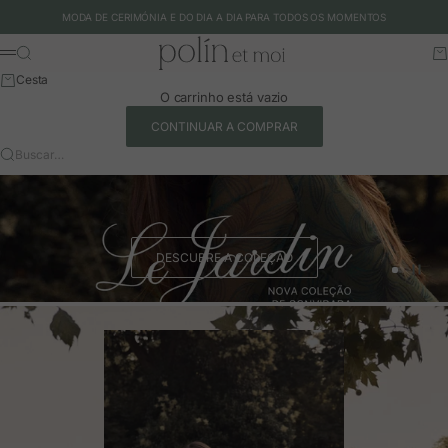
Ir para o conteúdo
MODA DE CERIMÓNIA E DO DIA A DIA PARA TODOS OS MOMENTOS
Polín et moi - EU
Buscar
Ca
Menu
Cesta
O carrinho está vazio
CONTINUAR A COMPRAR
Buscar…
DESCUBRE A COLEÇÃO
Ir para o 
Ir para o