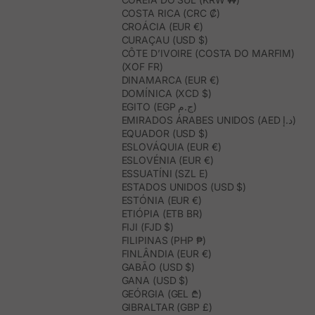
COSTA RICA (CRC ₡)
CROÁCIA (EUR €)
CURAÇAU (USD $)
CÔTE D’IVOIRE (COSTA DO MARFIM)
(XOF FR)
DINAMARCA (EUR €)
DOMÍNICA (XCD $)
EGITO (EGP ج.م)
EMIRADOS ÁRABES UNIDOS (AED د.إ)
EQUADOR (USD $)
ESLOVÁQUIA (EUR €)
ESLOVÉNIA (EUR €)
ESSUATÍNI (SZL E)
ESTADOS UNIDOS (USD $)
ESTÓNIA (EUR €)
ETIÓPIA (ETB BR)
FIJI (FJD $)
FILIPINAS (PHP ₱)
FINLÂNDIA (EUR €)
GABÃO (USD $)
GANA (USD $)
GEÓRGIA (GEL ₾)
GIBRALTAR (GBP £)