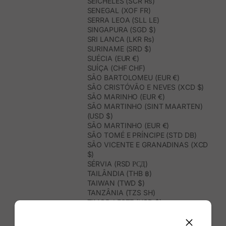
SEICHELES (SCR ₨)
SENEGAL (XOF FR)
SERRA LEOA (SLL LE)
SINGAPURA (SGD $)
SRI LANCA (LKR ₨)
SURINAME (SRD $)
SUÉCIA (EUR €)
SUÍÇA (CHF CHF)
SÃO BARTOLOMEU (EUR €)
SÃO CRISTÓVÃO E NEVES (XCD $)
SÃO MARINHO (EUR €)
SÃO MARTINHO (SINT MAARTEN)
(USD $)
SÃO MARTINHO (EUR €)
SÃO TOMÉ E PRÍNCIPE (STD DB)
SÃO VICENTE E GRANADINAS (XCD
$)
SÉRVIA (RSD РСД)
TAILÂNDIA (THB ฿)
TAIWAN (TWD $)
TANZÂNIA (TZS SH)
TIMOR-LESTE (USD $)
TOGO (XOF FR)
TONGA (TOP T$)