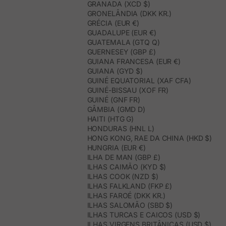
GRANADA (XCD $)
GRONELÂNDIA (DKK KR.)
GRÉCIA (EUR €)
GUADALUPE (EUR €)
GUATEMALA (GTQ Q)
GUERNESEY (GBP £)
GUIANA FRANCESA (EUR €)
GUIANA (GYD $)
GUINÉ EQUATORIAL (XAF CFA)
GUINÉ-BISSAU (XOF FR)
GUINÉ (GNF FR)
GÂMBIA (GMD D)
HAITI (HTG G)
HONDURAS (HNL L)
HONG KONG, RAE DA CHINA (HKD $)
HUNGRIA (EUR €)
ILHA DE MAN (GBP £)
ILHAS CAIMÃO (KYD $)
ILHAS COOK (NZD $)
ILHAS FALKLAND (FKP £)
ILHAS FAROÉ (DKK KR.)
ILHAS SALOMÃO (SBD $)
ILHAS TURCAS E CAICOS (USD $)
ILHAS VIRGENS BRITÂNICAS (USD $)