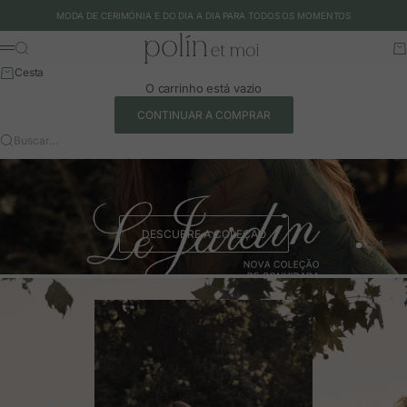
Ir para o conteúdo
MODA DE CERIMÓNIA E DO DIA A DIA PARA TODOS OS MOMENTOS
Polín et moi - EU
Buscar
Ca
Menu
Cesta
O carrinho está vazio
CONTINUAR A COMPRAR
Buscar…
DESCUBRE A COLEÇÃO
Ir para o 
Ir para o