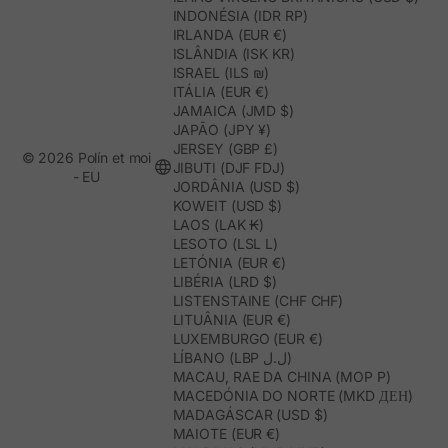
INDONÉSIA (IDR RP)
IRLANDA (EUR €)
ISLÂNDIA (ISK KR)
ISRAEL (ILS ₪)
ITÁLIA (EUR €)
JAMAICA (JMD $)
JAPÃO (JPY ¥)
JERSEY (GBP £)
© 2026 Polín et moi
JIBUTI (DJF FDJ)
- EU
JORDÂNIA (USD $)
KOWEIT (USD $)
LAOS (LAK ₭)
LESOTO (LSL L)
LETÓNIA (EUR €)
LIBÉRIA (LRD $)
LISTENSTAINE (CHF CHF)
LITUÂNIA (EUR €)
LUXEMBURGO (EUR €)
LÍBANO (LBP ل.ل)
MACAU, RAE DA CHINA (MOP P)
MACEDÓNIA DO NORTE (MKD ДЕН)
MADAGÁSCAR (USD $)
MAIOTE (EUR €)