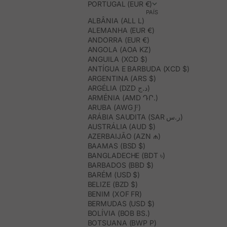
PORTUGAL (EUR €)
PAÍS
ALBÂNIA (ALL L)
ALEMANHA (EUR €)
ANDORRA (EUR €)
ANGOLA (AOA KZ)
ANGUILA (XCD $)
ANTÍGUA E BARBUDA (XCD $)
ARGENTINA (ARS $)
ARGÉLIA (DZD د.ج)
ARMÉNIA (AMD ԴՐ.)
ARUBA (AWG Ƒ)
ARÁBIA SAUDITA (SAR ر.س)
AUSTRÁLIA (AUD $)
AZERBAIJÃO (AZN ₼)
BAAMAS (BSD $)
BANGLADECHE (BDT ৳)
BARBADOS (BBD $)
BARÉM (USD $)
BELIZE (BZD $)
BENIM (XOF FR)
BERMUDAS (USD $)
BOLÍVIA (BOB BS.)
BOTSUANA (BWP P)