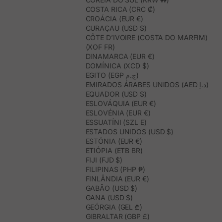
COSTA RICA (CRC ₡)
CROÁCIA (EUR €)
CURAÇAU (USD $)
CÔTE D’IVOIRE (COSTA DO MARFIM)
(XOF FR)
DINAMARCA (EUR €)
DOMÍNICA (XCD $)
EGITO (EGP ج.م)
EMIRADOS ÁRABES UNIDOS (AED د.إ)
EQUADOR (USD $)
ESLOVÁQUIA (EUR €)
ESLOVÉNIA (EUR €)
ESSUATÍNI (SZL E)
ESTADOS UNIDOS (USD $)
ESTÓNIA (EUR €)
ETIÓPIA (ETB BR)
FIJI (FJD $)
FILIPINAS (PHP ₱)
FINLÂNDIA (EUR €)
GABÃO (USD $)
GANA (USD $)
GEÓRGIA (GEL ₾)
GIBRALTAR (GBP £)