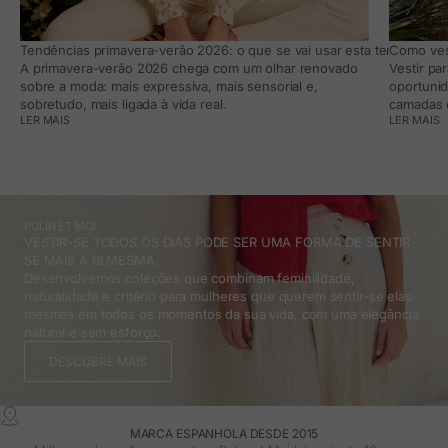
Tendências primavera-verão 2026: o que se vai usar esta temporada e
Como vest
A primavera-verão 2026 chega com um olhar renovado
Vestir pa
sobre a moda: mais expressiva, mais sensorial e,
oportunid
sobretudo, mais ligada à vida real.
camadas e
LER MAIS
LER MAIS
POLÍN ET MOI
VESTIR-SE TODOS OS DIAS PODE SER UMA FORMA DE SENTIR-
SE MAIS A SI MESMA.
Desenvolvemos coleções que combinam feminilidade,
naturalidade e critério para mulheres que querem sentir-se elas
mesmas em todos os momentos da sua vida, com uma elegância
natural e sem esforço.
DESCUBRE MAIS
MARCA ESPANHOLA DESDE 2015