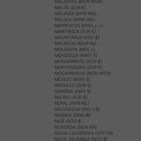
MALDIVAS (MVR MVR)
MALTA (EUR €)
MALÁSIA (MYR RM)
MALÁUI (MWK MK)
MARROCOS (MAD د.م.)
MARTINICA (EUR €)
MAURITÂNIA (USD $)
MAURÍCIA (MUR ₨)
MOLDÁVIA (MDL L)
MONGÓLIA (MNT ₮)
MONSERRATE (XCD $)
MONTENEGRO (EUR €)
MOÇAMBIQUE (MZN MTN)
MÉXICO (MXN $)
MÓNACO (EUR €)
NAMÍBIA (NAD $)
NAURU (AUD $)
NEPAL (NPR RS.)
NICARÁGUA (NIO C$)
NIGÉRIA (NGN ₦)
NIUÊ (NZD $)
NORUEGA (NOK KR)
NOVA CALEDÓNIA (XPF FR)
NOVA ZELÂNDIA (NZD $)