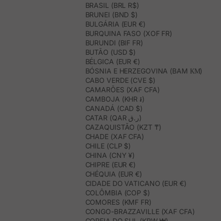
BRASIL (BRL R$)
BRUNEI (BND $)
BULGÁRIA (EUR €)
BURQUINA FASO (XOF FR)
BURUNDI (BIF FR)
BUTÃO (USD $)
BÉLGICA (EUR €)
BÓSNIA E HERZEGOVINA (BAM КМ)
CABO VERDE (CVE $)
CAMARÕES (XAF CFA)
CAMBOJA (KHR ៛)
CANADÁ (CAD $)
CATAR (QAR ر.ق)
CAZAQUISTÃO (KZT ₸)
CHADE (XAF CFA)
CHILE (CLP $)
CHINA (CNY ¥)
CHIPRE (EUR €)
CHÉQUIA (EUR €)
CIDADE DO VATICANO (EUR €)
COLÔMBIA (COP $)
COMORES (KMF FR)
CONGO-BRAZZAVILLE (XAF CFA)
COREIA DO SUL (KRW ₩)