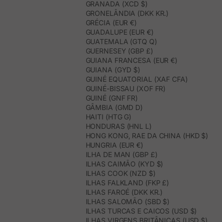
GRANADA (XCD $)
GRONELÂNDIA (DKK KR.)
GRÉCIA (EUR €)
GUADALUPE (EUR €)
GUATEMALA (GTQ Q)
GUERNESEY (GBP £)
GUIANA FRANCESA (EUR €)
GUIANA (GYD $)
GUINÉ EQUATORIAL (XAF CFA)
GUINÉ-BISSAU (XOF FR)
GUINÉ (GNF FR)
GÂMBIA (GMD D)
HAITI (HTG G)
HONDURAS (HNL L)
HONG KONG, RAE DA CHINA (HKD $)
HUNGRIA (EUR €)
ILHA DE MAN (GBP £)
ILHAS CAIMÃO (KYD $)
ILHAS COOK (NZD $)
ILHAS FALKLAND (FKP £)
ILHAS FAROÉ (DKK KR.)
ILHAS SALOMÃO (SBD $)
ILHAS TURCAS E CAICOS (USD $)
ILHAS VIRGENS BRITÂNICAS (USD $)