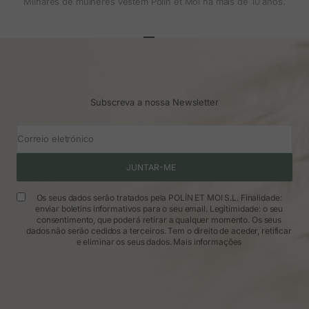
Milhares de mulheres vestem Polin et Moi há mais de 10 anos.
Ir para o artigo 1
Ir para o artigo 2
Ir para o artigo 3
Subscreva a nossa Newsletter
Correio eletrónico
JUNTAR-ME
Os seus dados serão tratados pela POLÍN ET MOI S.L. Finalidade:
enviar boletins informativos para o seu email. Legitimidade: o seu
consentimento, que poderá retirar a qualquer momento. Os seus
dados não serão cedidos a terceiros. Tem o direito de aceder, retificar
e eliminar os seus dados.
Mais informações