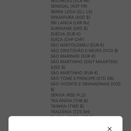
SEICHELES (SCR ₨)
SENEGAL (XOF FR)
SERRA LEOA (SLL LE)
SINGAPURA (SGD $)
SRI LANCA (LKR ₨)
SURINAME (SRD $)
SUÉCIA (EUR €)
SUÍÇA (CHF CHF)
SÃO BARTOLOMEU (EUR €)
SÃO CRISTÓVÃO E NEVES (XCD $)
SÃO MARINHO (EUR €)
SÃO MARTINHO (SINT MAARTEN)
(USD $)
SÃO MARTINHO (EUR €)
SÃO TOMÉ E PRÍNCIPE (STD DB)
SÃO VICENTE E GRANADINAS (XCD
$)
SÉRVIA (RSD РСД)
TAILÂNDIA (THB ฿)
TAIWAN (TWD $)
TANZÂNIA (TZS SH)
TIMOR-LESTE (USD $)
TOGO (XOF FR)
TONGA (TOP T$)