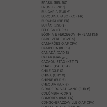
BRASIL (BRL R$)
BRUNEI (BND $)
BULGÁRIA (EUR €)
BURQUINA FASO (XOF FR)
BURUNDI (BIF FR)
BUTÃO (USD $)
BÉLGICA (EUR €)
BÓSNIA E HERZEGOVINA (BAM КМ)
CABO VERDE (CVE $)
CAMARÕES (XAF CFA)
CAMBOJA (KHR ៛)
CANADÁ (CAD $)
CATAR (QAR ر.ق)
CAZAQUISTÃO (KZT ₸)
CHADE (XAF CFA)
CHILE (CLP $)
CHINA (CNY ¥)
CHIPRE (EUR €)
CHÉQUIA (EUR €)
CIDADE DO VATICANO (EUR €)
COLÔMBIA (COP $)
COMORES (KMF FR)
CONGO-BRAZZAVILLE (XAF CFA)
COREIA DO SUL (KRW ₩)