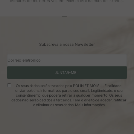
Milhares de mulheres vestem Polin et Moi há mais de 10 anos.
Ir para o artigo 1
Ir para o artigo 2
Ir para o artigo 3
Subscreva a nossa Newsletter
Correio eletrónico
JUNTAR-ME
Os seus dados serão tratados pela POLÍN ET MOI S.L. Finalidade:
enviar boletins informativos para o seu email. Legitimidade: o seu
consentimento, que poderá retirar a qualquer momento. Os seus
dados não serão cedidos a terceiros. Tem o direito de aceder, retificar
e eliminar os seus dados.
Mais informações