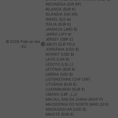
INDONÉSIA (IDR RP)
IRLANDA (EUR €)
ISLÂNDIA (ISK KR)
ISRAEL (ILS ₪)
ITÁLIA (EUR €)
JAMAICA (JMD $)
JAPÃO (JPY ¥)
JERSEY (GBP £)
© 2026 Polín et moi
JIBUTI (DJF FDJ)
- EU
JORDÂNIA (USD $)
KOWEIT (USD $)
LAOS (LAK ₭)
LESOTO (LSL L)
LETÓNIA (EUR €)
LIBÉRIA (LRD $)
LISTENSTAINE (CHF CHF)
LITUÂNIA (EUR €)
LUXEMBURGO (EUR €)
LÍBANO (LBP ل.ل)
MACAU, RAE DA CHINA (MOP P)
MACEDÓNIA DO NORTE (MKD ДЕН)
MADAGÁSCAR (USD $)
MAIOTE (EUR €)