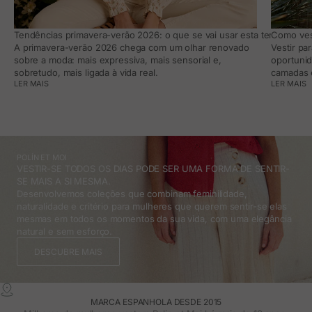
Tendências primavera-verão 2026: o que se vai usar esta temporada e
Como vest
A primavera-verão 2026 chega com um olhar renovado
Vestir pa
sobre a moda: mais expressiva, mais sensorial e,
oportunid
sobretudo, mais ligada à vida real.
camadas e
LER MAIS
LER MAIS
POLÍN ET MOI
VESTIR-SE TODOS OS DIAS PODE SER UMA FORMA DE SENTIR-
SE MAIS A SI MESMA.
Desenvolvemos coleções que combinam feminilidade,
naturalidade e critério para mulheres que querem sentir-se elas
mesmas em todos os momentos da sua vida, com uma elegância
natural e sem esforço.
DESCUBRE MAIS
MARCA ESPANHOLA DESDE 2015