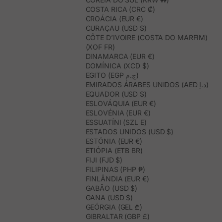
COSTA RICA (CRC ₡)
CROÁCIA (EUR €)
CURAÇAU (USD $)
CÔTE D’IVOIRE (COSTA DO MARFIM)
(XOF FR)
DINAMARCA (EUR €)
DOMÍNICA (XCD $)
EGITO (EGP ج.م)
EMIRADOS ÁRABES UNIDOS (AED د.إ)
EQUADOR (USD $)
ESLOVÁQUIA (EUR €)
ESLOVÉNIA (EUR €)
ESSUATÍNI (SZL E)
ESTADOS UNIDOS (USD $)
ESTÓNIA (EUR €)
ETIÓPIA (ETB BR)
FIJI (FJD $)
FILIPINAS (PHP ₱)
FINLÂNDIA (EUR €)
GABÃO (USD $)
GANA (USD $)
GEÓRGIA (GEL ₾)
GIBRALTAR (GBP £)