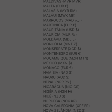
MALDIVAS (MVR MVR)
MALTA (EUR €)
MALÁSIA (MYR RM)
MALÁUI (MWK MK)
MARROCOS (MAD د.م.)
MARTINICA (EUR €)
MAURITÂNIA (USD $)
MAURÍCIA (MUR ₨)
MOLDÁVIA (MDL L)
MONGÓLIA (MNT ₮)
MONSERRATE (XCD $)
MONTENEGRO (EUR €)
MOÇAMBIQUE (MZN MTN)
MÉXICO (MXN $)
MÓNACO (EUR €)
NAMÍBIA (NAD $)
NAURU (AUD $)
NEPAL (NPR RS.)
NICARÁGUA (NIO C$)
NIGÉRIA (NGN ₦)
NIUÊ (NZD $)
NORUEGA (NOK KR)
NOVA CALEDÓNIA (XPF FR)
NOVA ZELÂNDIA (NZD $)