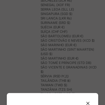
SEICHELES (SCR ₨)
SENEGAL (XOF FR)
SERRA LEOA (SLL LE)
SINGAPURA (SGD $)
SRI LANCA (LKR ₨)
SURINAME (SRD $)
SUÉCIA (EUR €)
SUÍÇA (CHF CHF)
SÃO BARTOLOMEU (EUR €)
SÃO CRISTÓVÃO E NEVES (XCD $)
SÃO MARINHO (EUR €)
SÃO MARTINHO (SINT MAARTEN)
(USD $)
SÃO MARTINHO (EUR €)
SÃO TOMÉ E PRÍNCIPE (STD DB)
SÃO VICENTE E GRANADINAS (XCD
$)
SÉRVIA (RSD РСД)
TAILÂNDIA (THB ฿)
TAIWAN (TWD $)
TANZÂNIA (TZS SH)
TIMOR-LESTE (USD $)
TOGO (XOF FR)
TONGA (TOP T$)