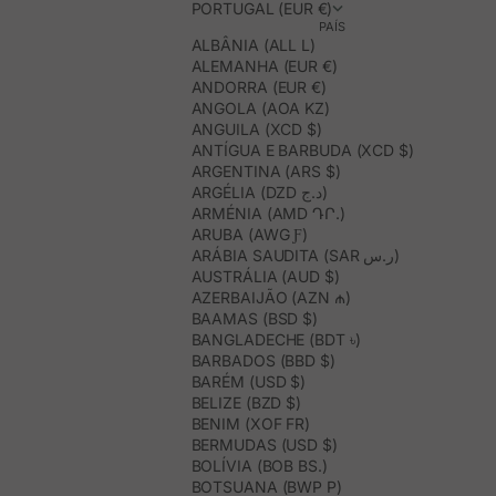
PORTUGAL (EUR €)
PAÍS
ALBÂNIA (ALL L)
ALEMANHA (EUR €)
ANDORRA (EUR €)
ANGOLA (AOA KZ)
ANGUILA (XCD $)
ANTÍGUA E BARBUDA (XCD $)
ARGENTINA (ARS $)
ARGÉLIA (DZD د.ج)
ARMÉNIA (AMD ԴՐ.)
ARUBA (AWG Ƒ)
ARÁBIA SAUDITA (SAR ر.س)
AUSTRÁLIA (AUD $)
AZERBAIJÃO (AZN ₼)
BAAMAS (BSD $)
BANGLADECHE (BDT ৳)
BARBADOS (BBD $)
BARÉM (USD $)
BELIZE (BZD $)
BENIM (XOF FR)
BERMUDAS (USD $)
BOLÍVIA (BOB BS.)
BOTSUANA (BWP P)