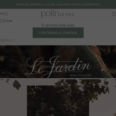
Ir para o conteúdo
MODA DE CERIMÓNIA E DO DIA A DIA PARA TODOS OS MOMENTOS
Polín et moi - EU
Buscar
Ca
Menu
Cesta
O carrinho está vazio
CONTINUAR A COMPRAR
Buscar…
DESCUBRE A COLEÇÃO
Ir para o 
Ir para o