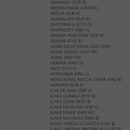
GRANADA (XCD $)
GRONELÂNDIA (DKK KR.)
GRÉCIA (EUR €)
GUADALUPE (EUR €)
GUATEMALA (GTQ Q)
GUERNESEY (GBP £)
GUIANA FRANCESA (EUR €)
GUIANA (GYD $)
GUINÉ EQUATORIAL (XAF CFA)
GUINÉ-BISSAU (XOF FR)
GUINÉ (GNF FR)
GÂMBIA (GMD D)
HAITI (HTG G)
HONDURAS (HNL L)
HONG KONG, RAE DA CHINA (HKD $)
HUNGRIA (EUR €)
ILHA DE MAN (GBP £)
ILHAS CAIMÃO (KYD $)
ILHAS COOK (NZD $)
ILHAS FALKLAND (FKP £)
ILHAS FAROÉ (DKK KR.)
ILHAS SALOMÃO (SBD $)
ILHAS TURCAS E CAICOS (USD $)
ILHAS VIRGENS BRITÂNICAS (USD $)