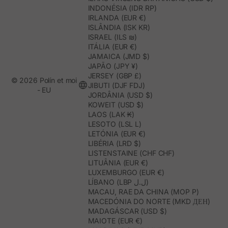
INDONÉSIA (IDR RP)
IRLANDA (EUR €)
ISLÂNDIA (ISK KR)
ISRAEL (ILS ₪)
ITÁLIA (EUR €)
JAMAICA (JMD $)
JAPÃO (JPY ¥)
JERSEY (GBP £)
© 2026 Polín et moi
JIBUTI (DJF FDJ)
- EU
JORDÂNIA (USD $)
KOWEIT (USD $)
LAOS (LAK ₭)
LESOTO (LSL L)
LETÓNIA (EUR €)
LIBÉRIA (LRD $)
LISTENSTAINE (CHF CHF)
LITUÂNIA (EUR €)
LUXEMBURGO (EUR €)
LÍBANO (LBP ل.ل)
MACAU, RAE DA CHINA (MOP P)
MACEDÓNIA DO NORTE (MKD ДЕН)
MADAGÁSCAR (USD $)
MAIOTE (EUR €)