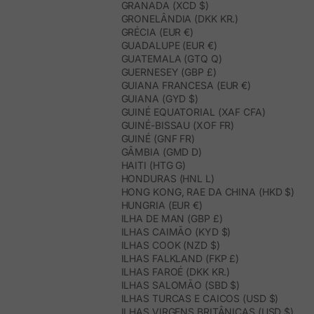
GRANADA (XCD $)
GRONELÂNDIA (DKK KR.)
GRÉCIA (EUR €)
GUADALUPE (EUR €)
GUATEMALA (GTQ Q)
GUERNESEY (GBP £)
GUIANA FRANCESA (EUR €)
GUIANA (GYD $)
GUINÉ EQUATORIAL (XAF CFA)
GUINÉ-BISSAU (XOF FR)
GUINÉ (GNF FR)
GÂMBIA (GMD D)
HAITI (HTG G)
HONDURAS (HNL L)
HONG KONG, RAE DA CHINA (HKD $)
HUNGRIA (EUR €)
ILHA DE MAN (GBP £)
ILHAS CAIMÃO (KYD $)
ILHAS COOK (NZD $)
ILHAS FALKLAND (FKP £)
ILHAS FAROÉ (DKK KR.)
ILHAS SALOMÃO (SBD $)
ILHAS TURCAS E CAICOS (USD $)
ILHAS VIRGENS BRITÂNICAS (USD $)