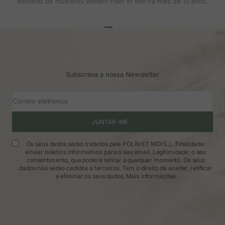
Milhares de mulheres vestem Polin et Moi há mais de 10 anos.
Ir para o artigo 1
Ir para o artigo 2
Ir para o artigo 3
Subscreva a nossa Newsletter
Correio eletrónico
JUNTAR-ME
Os seus dados serão tratados pela POLÍN ET MOI S.L. Finalidade:
enviar boletins informativos para o seu email. Legitimidade: o seu
consentimento, que poderá retirar a qualquer momento. Os seus
dados não serão cedidos a terceiros. Tem o direito de aceder, retificar
e eliminar os seus dados.
Mais informações