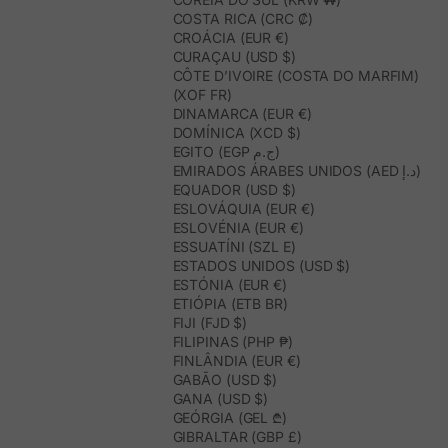
COSTA RICA (CRC ₡)
CROÁCIA (EUR €)
CURAÇAU (USD $)
CÔTE D’IVOIRE (COSTA DO MARFIM)
(XOF FR)
DINAMARCA (EUR €)
DOMÍNICA (XCD $)
EGITO (EGP ج.م)
EMIRADOS ÁRABES UNIDOS (AED د.إ)
EQUADOR (USD $)
ESLOVÁQUIA (EUR €)
ESLOVÉNIA (EUR €)
ESSUATÍNI (SZL E)
ESTADOS UNIDOS (USD $)
ESTÓNIA (EUR €)
ETIÓPIA (ETB BR)
FIJI (FJD $)
FILIPINAS (PHP ₱)
FINLÂNDIA (EUR €)
GABÃO (USD $)
GANA (USD $)
GEÓRGIA (GEL ₾)
GIBRALTAR (GBP £)