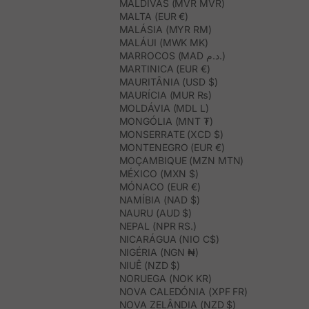
MALDIVAS (MVR MVR)
MALTA (EUR €)
MALÁSIA (MYR RM)
MALÁUI (MWK MK)
MARROCOS (MAD د.م.)
MARTINICA (EUR €)
MAURITÂNIA (USD $)
MAURÍCIA (MUR ₨)
MOLDÁVIA (MDL L)
MONGÓLIA (MNT ₮)
MONSERRATE (XCD $)
MONTENEGRO (EUR €)
MOÇAMBIQUE (MZN MTN)
MÉXICO (MXN $)
MÓNACO (EUR €)
NAMÍBIA (NAD $)
NAURU (AUD $)
NEPAL (NPR RS.)
NICARÁGUA (NIO C$)
NIGÉRIA (NGN ₦)
NIUÊ (NZD $)
NORUEGA (NOK KR)
NOVA CALEDÓNIA (XPF FR)
NOVA ZELÂNDIA (NZD $)