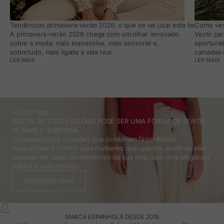
Tendências primavera-verão 2026: o que se vai usar esta temporada e
Como vest
A primavera-verão 2026 chega com um olhar renovado
Vestir pa
sobre a moda: mais expressiva, mais sensorial e,
oportunid
sobretudo, mais ligada à vida real.
camadas e
LER MAIS
LER MAIS
POLÍN ET MOI
VESTIR-SE TODOS OS DIAS PODE SER UMA FORMA DE SENTIR-
SE MAIS A SI MESMA.
Desenvolvemos coleções que combinam feminilidade,
naturalidade e critério para mulheres que querem sentir-se elas
mesmas em todos os momentos da sua vida, com uma elegância
natural e sem esforço.
DESCUBRE MAIS
MARCA ESPANHOLA DESDE 2015