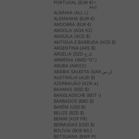
PORTUGAL (EUR €)
PAÍS
ALBÂNIA (ALL L)
ALEMANHA (EUR €)
ANDORRA (EUR €)
ANGOLA (AOA KZ)
ANGUILA (XCD $)
ANTÍGUA E BARBUDA (XCD $)
ARGENTINA (ARS $)
ARGÉLIA (DZD د.ج)
ARMÉNIA (AMD ԴՐ.)
ARUBA (AWG Ƒ)
ARÁBIA SAUDITA (SAR ر.س)
AUSTRÁLIA (AUD $)
AZERBAIJÃO (AZN ₼)
BAAMAS (BSD $)
BANGLADECHE (BDT ৳)
BARBADOS (BBD $)
BARÉM (USD $)
BELIZE (BZD $)
BENIM (XOF FR)
BERMUDAS (USD $)
BOLÍVIA (BOB BS.)
BOTSUANA (BWP P)