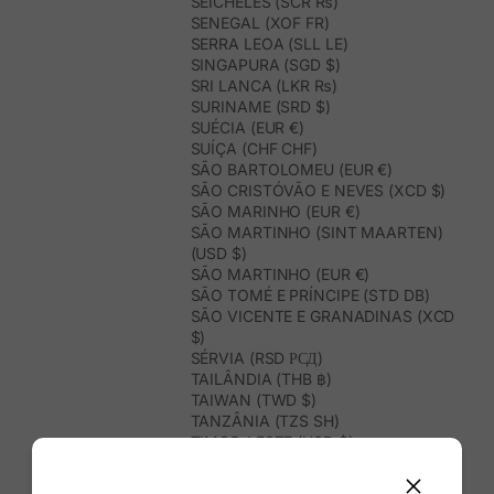
SEICHELES (SCR ₨)
SENEGAL (XOF FR)
SERRA LEOA (SLL LE)
SINGAPURA (SGD $)
SRI LANCA (LKR ₨)
SURINAME (SRD $)
SUÉCIA (EUR €)
SUÍÇA (CHF CHF)
SÃO BARTOLOMEU (EUR €)
SÃO CRISTÓVÃO E NEVES (XCD $)
SÃO MARINHO (EUR €)
SÃO MARTINHO (SINT MAARTEN)
(USD $)
SÃO MARTINHO (EUR €)
SÃO TOMÉ E PRÍNCIPE (STD DB)
SÃO VICENTE E GRANADINAS (XCD
$)
SÉRVIA (RSD РСД)
TAILÂNDIA (THB ฿)
TAIWAN (TWD $)
TANZÂNIA (TZS SH)
TIMOR-LESTE (USD $)
TOGO (XOF FR)
TONGA (TOP T$)