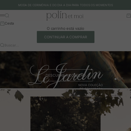
Ir para o conteúdo
MODA DE CERIMÓNIA E DO DIA A DIA PARA TODOS OS MOMENTOS
Polín et moi - EU
Buscar
Ca
Menu
Cesta
O carrinho está vazio
CONTINUAR A COMPRAR
Buscar…
DESCUBRE A COLEÇÃO
Ir para o 
Ir para o