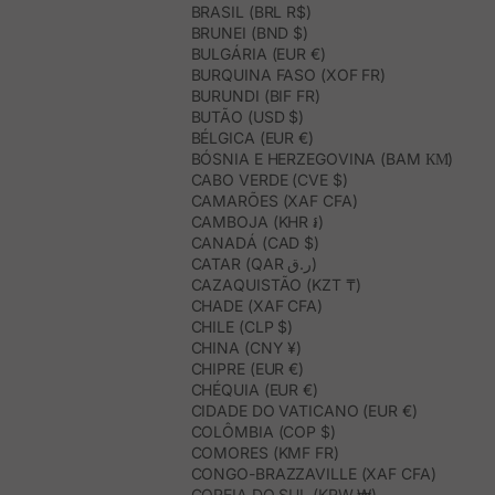
BRASIL (BRL R$)
BRUNEI (BND $)
BULGÁRIA (EUR €)
BURQUINA FASO (XOF FR)
BURUNDI (BIF FR)
BUTÃO (USD $)
BÉLGICA (EUR €)
BÓSNIA E HERZEGOVINA (BAM КМ)
CABO VERDE (CVE $)
CAMARÕES (XAF CFA)
CAMBOJA (KHR ៛)
CANADÁ (CAD $)
CATAR (QAR ر.ق)
CAZAQUISTÃO (KZT ₸)
CHADE (XAF CFA)
CHILE (CLP $)
CHINA (CNY ¥)
CHIPRE (EUR €)
CHÉQUIA (EUR €)
CIDADE DO VATICANO (EUR €)
COLÔMBIA (COP $)
COMORES (KMF FR)
CONGO-BRAZZAVILLE (XAF CFA)
COREIA DO SUL (KRW ₩)