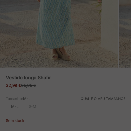
ZOOM
Vestido longo Shafir
Preço em promoção
Preço normal
32,99 €
65,95 €
Tamanho:
M-L
QUAL É O MEU TAMANHO?
M-L
S-M
Sem stock