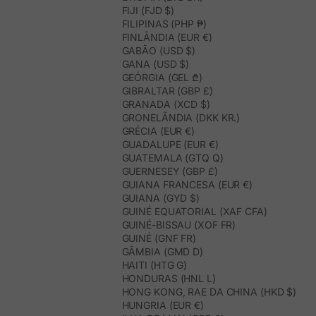
FIJI (FJD $)
FILIPINAS (PHP ₱)
FINLÂNDIA (EUR €)
GABÃO (USD $)
GANA (USD $)
GEÓRGIA (GEL ₾)
GIBRALTAR (GBP £)
GRANADA (XCD $)
GRONELÂNDIA (DKK KR.)
GRÉCIA (EUR €)
GUADALUPE (EUR €)
GUATEMALA (GTQ Q)
GUERNESEY (GBP £)
GUIANA FRANCESA (EUR €)
GUIANA (GYD $)
GUINÉ EQUATORIAL (XAF CFA)
GUINÉ-BISSAU (XOF FR)
GUINÉ (GNF FR)
GÂMBIA (GMD D)
HAITI (HTG G)
HONDURAS (HNL L)
HONG KONG, RAE DA CHINA (HKD $)
HUNGRIA (EUR €)