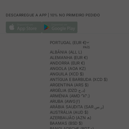
DESCARREGUE A APP | 10% NO PRIMEIRO PEDIDO
PORTUGAL (EUR €)
PAÍS
ALBÂNIA (ALL L)
ALEMANHA (EUR €)
ANDORRA (EUR €)
ANGOLA (AOA KZ)
ANGUILA (XCD $)
ANTÍGUA E BARBUDA (XCD $)
ARGENTINA (ARS $)
ARGÉLIA (DZD د.ج)
ARMÉNIA (AMD ԴՐ.)
ARUBA (AWG Ƒ)
ARÁBIA SAUDITA (SAR ر.س)
AUSTRÁLIA (AUD $)
AZERBAIJÃO (AZN ₼)
BAAMAS (BSD $)
BANGLADECHE (BDT ৳)