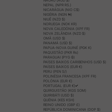
NAURU (AUD $)
NEPAL (NPR RS.)
NICARÁGUA (NIO C$)
NIGÉRIA (NGN ₦)
NIUÊ (NZD $)
NORUEGA (NOK KR)
NOVA CALEDÓNIA (XPF FR)
NOVA ZELÂNDIA (NZD $)
OMÃ (USD $)
PANAMÁ (USD $)
PAPUA-NOVA GUINÉ (PGK K)
PAQUISTÃO (PKR ₨)
PARAGUAI (PYG ₲)
PAÍSES BAIXOS CARIBENHOS (USD $)
PAÍSES BAIXOS (EUR €)
PERU (PEN S/)
POLINÉSIA FRANCESA (XPF FR)
POLÓNIA (EUR €)
PORTUGAL (EUR €)
QUIRGUISTÃO (KGS SOM)
QUIRIBÁTI (USD $)
QUÉNIA (KES KSH)
REINO UNIDO (GBP £)
REPÚBLICA DOMINICANA (DOP $)