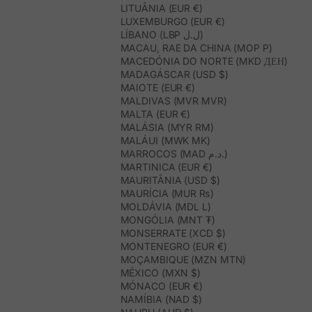
LITUÂNIA (EUR €)
LUXEMBURGO (EUR €)
LÍBANO (LBP ل.ل)
MACAU, RAE DA CHINA (MOP P)
MACEDÓNIA DO NORTE (MKD ДЕН)
MADAGÁSCAR (USD $)
MAIOTE (EUR €)
MALDIVAS (MVR MVR)
MALTA (EUR €)
MALÁSIA (MYR RM)
MALÁUI (MWK MK)
MARROCOS (MAD د.م.)
MARTINICA (EUR €)
MAURITÂNIA (USD $)
MAURÍCIA (MUR ₨)
MOLDÁVIA (MDL L)
MONGÓLIA (MNT ₮)
MONSERRATE (XCD $)
MONTENEGRO (EUR €)
MOÇAMBIQUE (MZN MTN)
MÉXICO (MXN $)
MÓNACO (EUR €)
NAMÍBIA (NAD $)