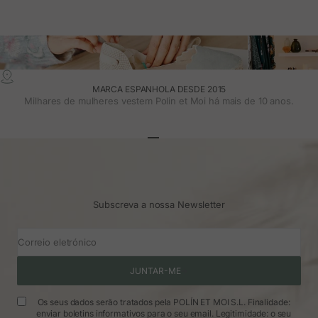
MARCA ESPANHOLA DESDE 2015
Milhares de mulheres vestem Polin et Moi há mais de 10 anos.
Ir para o artigo 1
Ir para o artigo 2
Ir para o artigo 3
Subscreva a nossa Newsletter
Correio eletrónico
JUNTAR-ME
Os seus dados serão tratados pela POLÍN ET MOI S.L. Finalidade:
enviar boletins informativos para o seu email. Legitimidade: o seu