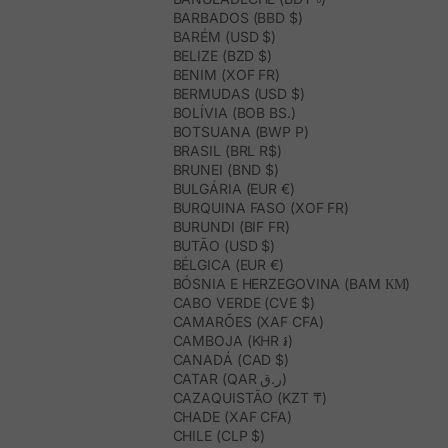
BARBADOS (BBD $)
BARÉM (USD $)
BELIZE (BZD $)
BENIM (XOF FR)
BERMUDAS (USD $)
BOLÍVIA (BOB BS.)
BOTSUANA (BWP P)
BRASIL (BRL R$)
BRUNEI (BND $)
BULGÁRIA (EUR €)
BURQUINA FASO (XOF FR)
BURUNDI (BIF FR)
BUTÃO (USD $)
BÉLGICA (EUR €)
BÓSNIA E HERZEGOVINA (BAM КМ)
CABO VERDE (CVE $)
CAMARÕES (XAF CFA)
CAMBOJA (KHR ៛)
CANADÁ (CAD $)
CATAR (QAR ر.ق)
CAZAQUISTÃO (KZT ₸)
CHADE (XAF CFA)
CHILE (CLP $)