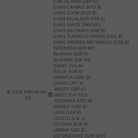
ILHA DE MAN (GBP £)
ILHAS CAIMÃO (KYD $)
ILHAS COOK (NZD $)
ILHAS FALKLAND (FKP £)
ILHAS FAROÉ (DKK KR.)
ILHAS SALOMÃO (SBD $)
ILHAS TURCAS E CAICOS (USD $)
ILHAS VIRGENS BRITÂNICAS (USD $)
INDONÉSIA (IDR RP)
IRLANDA (EUR €)
ISLÂNDIA (ISK KR)
ISRAEL (ILS ₪)
ITÁLIA (EUR €)
JAMAICA (JMD $)
JAPÃO (JPY ¥)
JERSEY (GBP £)
© 2026 Polín et moi
JIBUTI (DJF FDJ)
- EU
JORDÂNIA (USD $)
KOWEIT (USD $)
LAOS (LAK ₭)
LESOTO (LSL L)
LETÓNIA (EUR €)
LIBÉRIA (LRD $)
LISTENSTAINE (CHF CHF)