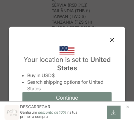
SÉRVIA (RSD РСД)
TAILÂNDIA (THB ฿)
TAIWAN (TWD $)
TANZÂNIA (TZS SH)
TIMOR-LESTE (USD $)
TOGO (XOF FR)
TONGA (TOP T$)
TRINDADE E TOBAGO (TTD $)
TUNÍSIA (USD $)
TURQUEMENISTÃO (USD $)
Your location is set to
United
TURQUIA (TRY ₺)
States
TUVALU (AUD $)
Change country/region
UGANDA (UGX USH)
Buy in
USD$
URUGUAI (UYU $U)
Search shipping options for
United
USBEQUISTÃO (UZS SO'M)
States
VANUATU (VUV VT)
VENEZUELA (USD $)
Continue
Continue
VIETNAME (VND ₫)
DESCARREGAR
Change country/region and language
Cancel
WALLIS E FUTUNA (XPF FR)
Ganha um
desconto de 10%
na tua
ZIMBABUÉ (USD $)
primeira compra
ZÂMBIA (ZMW K)
ÁFRICA DO SUL (ZAR R)
ÁUSTRIA (EUR €)