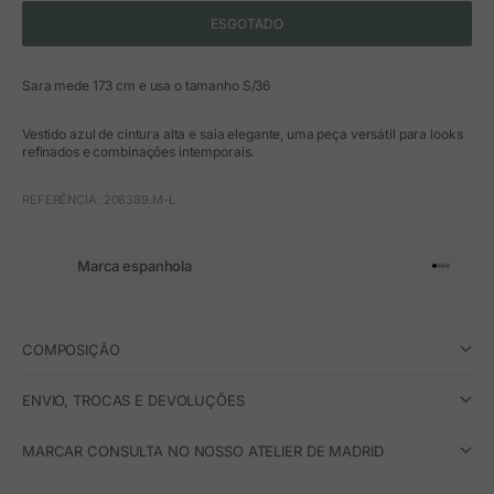
ESGOTADO
Sara mede 173 cm e usa o tamanho S/36
Vestido azul de cintura alta e saia elegante, uma peça versátil para looks
refinados e combinações intemporais.
REFERÊNCIA: 208389.M-L
Marca espanhola
Ir para o 
Ir para o
Ir para 
Ir para
COMPOSIÇÃO
ENVIO, TROCAS E DEVOLUÇÕES
MARCAR CONSULTA NO NOSSO ATELIER DE MADRID