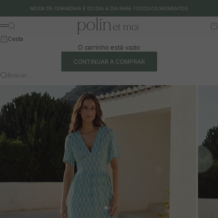
Ir para o conteúdo
MODA DE CERIMÓNIA E DO DIA A DIA PARA TODOS OS MOMENTOS
Polín et moi - EU
Buscar
Ca
Menu
Cesta
O carrinho está vazio
CONTINUAR A COMPRAR
Buscar…
Ir para o artigo 1
Ir para o artigo 2
Ir para o artigo 3