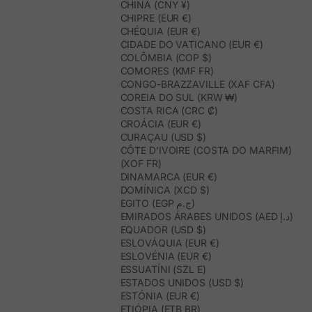
CHINA (CNY ¥)
CHIPRE (EUR €)
CHÉQUIA (EUR €)
CIDADE DO VATICANO (EUR €)
COLÔMBIA (COP $)
COMORES (KMF FR)
CONGO-BRAZZAVILLE (XAF CFA)
COREIA DO SUL (KRW ₩)
COSTA RICA (CRC ₡)
CROÁCIA (EUR €)
CURAÇAU (USD $)
CÔTE D’IVOIRE (COSTA DO MARFIM)
(XOF FR)
DINAMARCA (EUR €)
DOMÍNICA (XCD $)
EGITO (EGP ج.م)
EMIRADOS ÁRABES UNIDOS (AED د.إ)
EQUADOR (USD $)
ESLOVÁQUIA (EUR €)
ESLOVÉNIA (EUR €)
ESSUATÍNI (SZL E)
ESTADOS UNIDOS (USD $)
ESTÓNIA (EUR €)
ETIÓPIA (ETB BR)