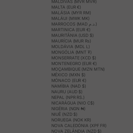
MALDIVAS (MVR MVR)
MALTA (EUR €)
MALÁSIA (MYR RM)
MALÁUI (MWK MK)
MARROCOS (MAD د.م.)
MARTINICA (EUR €)
MAURITÂNIA (USD $)
MAURÍCIA (MUR ₨)
MOLDÁVIA (MDL L)
MONGÓLIA (MNT ₮)
MONSERRATE (XCD $)
MONTENEGRO (EUR €)
MOÇAMBIQUE (MZN MTN)
MÉXICO (MXN $)
MÓNACO (EUR €)
NAMÍBIA (NAD $)
NAURU (AUD $)
NEPAL (NPR RS.)
NICARÁGUA (NIO C$)
NIGÉRIA (NGN ₦)
NIUÊ (NZD $)
NORUEGA (NOK KR)
NOVA CALEDÓNIA (XPF FR)
NOVA ZELÂNDIA (NZD $)