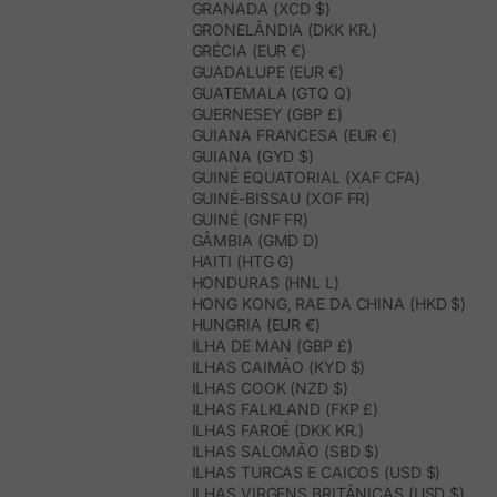
GRANADA (XCD $)
GRONELÂNDIA (DKK KR.)
GRÉCIA (EUR €)
GUADALUPE (EUR €)
GUATEMALA (GTQ Q)
GUERNESEY (GBP £)
GUIANA FRANCESA (EUR €)
GUIANA (GYD $)
GUINÉ EQUATORIAL (XAF CFA)
GUINÉ-BISSAU (XOF FR)
GUINÉ (GNF FR)
GÂMBIA (GMD D)
HAITI (HTG G)
HONDURAS (HNL L)
HONG KONG, RAE DA CHINA (HKD $)
HUNGRIA (EUR €)
ILHA DE MAN (GBP £)
ILHAS CAIMÃO (KYD $)
ILHAS COOK (NZD $)
ILHAS FALKLAND (FKP £)
ILHAS FAROÉ (DKK KR.)
ILHAS SALOMÃO (SBD $)
ILHAS TURCAS E CAICOS (USD $)
ILHAS VIRGENS BRITÂNICAS (USD $)