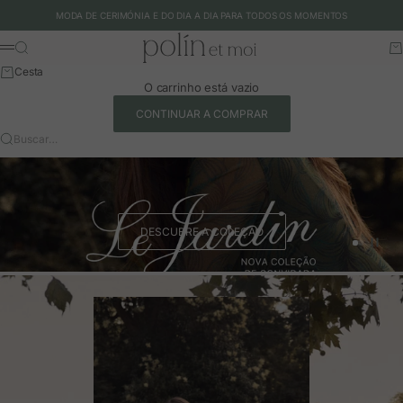
Ir para o conteúdo
MODA DE CERIMÓNIA E DO DIA A DIA PARA TODOS OS MOMENTOS
Polín et moi - EU
Buscar
Ca
Menu
Cesta
O carrinho está vazio
CONTINUAR A COMPRAR
Buscar…
DESCUBRE A COLEÇÃO
Ir para o 
Ir para o