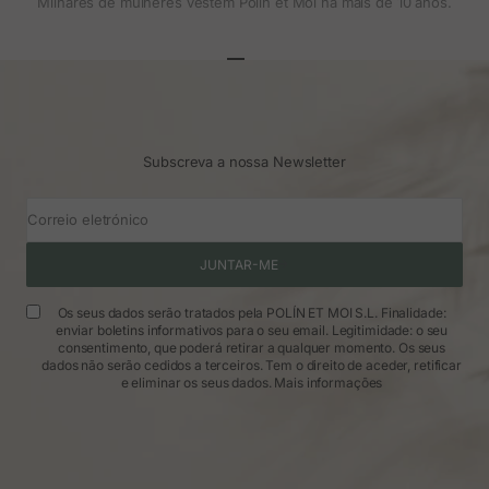
Milhares de mulheres vestem Polin et Moi há mais de 10 anos.
Ir para o artigo 1
Ir para o artigo 2
Ir para o artigo 3
Subscreva a nossa Newsletter
Correio eletrónico
JUNTAR-ME
Os seus dados serão tratados pela POLÍN ET MOI S.L. Finalidade:
enviar boletins informativos para o seu email. Legitimidade: o seu
consentimento, que poderá retirar a qualquer momento. Os seus
dados não serão cedidos a terceiros. Tem o direito de aceder, retificar
e eliminar os seus dados.
Mais informações