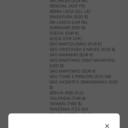
SEICHELES (SCR ₨)
SENEGAL (XOF FR)
SERRA LEOA (SLL LE)
SINGAPURA (SGD $)
SRI LANCA (LKR ₨)
SURINAME (SRD $)
SUÉCIA (EUR €)
SUÍÇA (CHF CHF)
SÃO BARTOLOMEU (EUR €)
SÃO CRISTÓVÃO E NEVES (XCD $)
SÃO MARINHO (EUR €)
SÃO MARTINHO (SINT MAARTEN)
(USD $)
SÃO MARTINHO (EUR €)
SÃO TOMÉ E PRÍNCIPE (STD DB)
SÃO VICENTE E GRANADINAS (XCD
$)
SÉRVIA (RSD РСД)
TAILÂNDIA (THB ฿)
TAIWAN (TWD $)
TANZÂNIA (TZS SH)
TIMOR-LESTE (USD $)
TOGO (XOF FR)
TONGA (TOP T$)