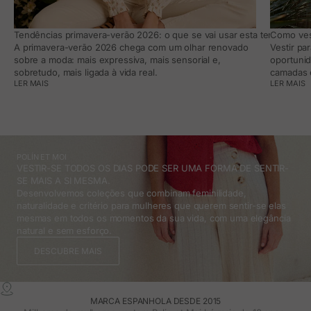
Tendências primavera-verão 2026: o que se vai usar esta temporada e
Como vest
A primavera-verão 2026 chega com um olhar renovado
Vestir pa
sobre a moda: mais expressiva, mais sensorial e,
oportunid
sobretudo, mais ligada à vida real.
camadas e
LER MAIS
LER MAIS
POLÍN ET MOI
VESTIR-SE TODOS OS DIAS PODE SER UMA FORMA DE SENTIR-
SE MAIS A SI MESMA.
Desenvolvemos coleções que combinam feminilidade,
naturalidade e critério para mulheres que querem sentir-se elas
mesmas em todos os momentos da sua vida, com uma elegância
natural e sem esforço.
DESCUBRE MAIS
MARCA ESPANHOLA DESDE 2015