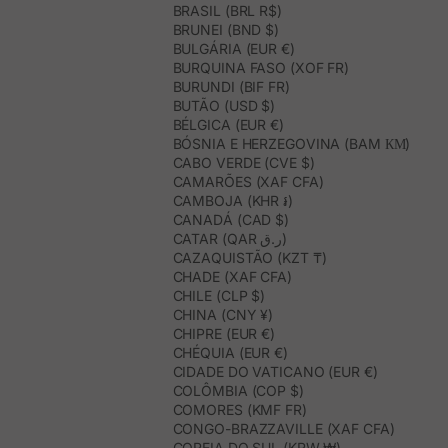
BRASIL (BRL R$)
BRUNEI (BND $)
BULGÁRIA (EUR €)
BURQUINA FASO (XOF FR)
BURUNDI (BIF FR)
BUTÃO (USD $)
BÉLGICA (EUR €)
BÓSNIA E HERZEGOVINA (BAM КМ)
CABO VERDE (CVE $)
CAMARÕES (XAF CFA)
CAMBOJA (KHR ៛)
CANADÁ (CAD $)
CATAR (QAR ر.ق)
CAZAQUISTÃO (KZT ₸)
CHADE (XAF CFA)
CHILE (CLP $)
CHINA (CNY ¥)
CHIPRE (EUR €)
CHÉQUIA (EUR €)
CIDADE DO VATICANO (EUR €)
COLÔMBIA (COP $)
COMORES (KMF FR)
CONGO-BRAZZAVILLE (XAF CFA)
COREIA DO SUL (KRW ₩)