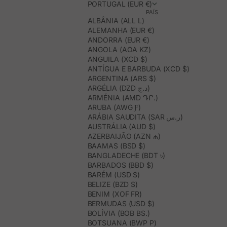
PORTUGAL (EUR €)
PAÍS
ALBÂNIA (ALL L)
ALEMANHA (EUR €)
ANDORRA (EUR €)
ANGOLA (AOA KZ)
ANGUILA (XCD $)
ANTÍGUA E BARBUDA (XCD $)
ARGENTINA (ARS $)
ARGÉLIA (DZD د.ج)
ARMÉNIA (AMD ԴՐ.)
ARUBA (AWG Ƒ)
ARÁBIA SAUDITA (SAR ر.س)
AUSTRÁLIA (AUD $)
AZERBAIJÃO (AZN ₼)
BAAMAS (BSD $)
BANGLADECHE (BDT ৳)
BARBADOS (BBD $)
BARÉM (USD $)
BELIZE (BZD $)
BENIM (XOF FR)
BERMUDAS (USD $)
BOLÍVIA (BOB BS.)
BOTSUANA (BWP P)