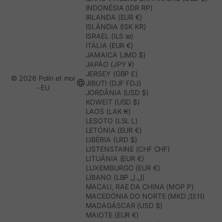
INDONÉSIA (IDR RP)
IRLANDA (EUR €)
ISLÂNDIA (ISK KR)
ISRAEL (ILS ₪)
ITÁLIA (EUR €)
JAMAICA (JMD $)
JAPÃO (JPY ¥)
JERSEY (GBP £)
© 2026 Polín et moi
JIBUTI (DJF FDJ)
- EU
JORDÂNIA (USD $)
KOWEIT (USD $)
LAOS (LAK ₭)
LESOTO (LSL L)
LETÓNIA (EUR €)
LIBÉRIA (LRD $)
LISTENSTAINE (CHF CHF)
LITUÂNIA (EUR €)
LUXEMBURGO (EUR €)
LÍBANO (LBP ل.ل)
MACAU, RAE DA CHINA (MOP P)
MACEDÓNIA DO NORTE (MKD ДЕН)
MADAGÁSCAR (USD $)
MAIOTE (EUR €)