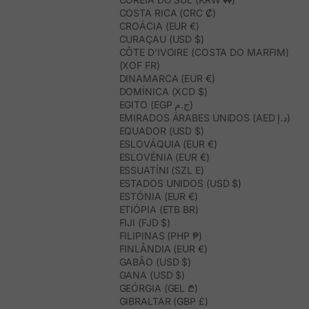
COSTA RICA (CRC ₡)
CROÁCIA (EUR €)
CURAÇAU (USD $)
CÔTE D’IVOIRE (COSTA DO MARFIM)
(XOF FR)
DINAMARCA (EUR €)
DOMÍNICA (XCD $)
EGITO (EGP ج.م)
EMIRADOS ÁRABES UNIDOS (AED د.إ)
EQUADOR (USD $)
ESLOVÁQUIA (EUR €)
ESLOVÉNIA (EUR €)
ESSUATÍNI (SZL E)
ESTADOS UNIDOS (USD $)
ESTÓNIA (EUR €)
ETIÓPIA (ETB BR)
FIJI (FJD $)
FILIPINAS (PHP ₱)
FINLÂNDIA (EUR €)
GABÃO (USD $)
GANA (USD $)
GEÓRGIA (GEL ₾)
GIBRALTAR (GBP £)