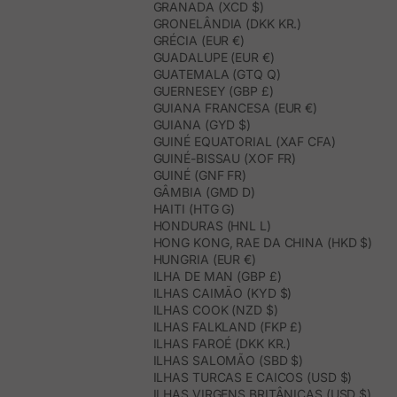
GRANADA (XCD $)
GRONELÂNDIA (DKK KR.)
GRÉCIA (EUR €)
GUADALUPE (EUR €)
GUATEMALA (GTQ Q)
GUERNESEY (GBP £)
GUIANA FRANCESA (EUR €)
GUIANA (GYD $)
GUINÉ EQUATORIAL (XAF CFA)
GUINÉ-BISSAU (XOF FR)
GUINÉ (GNF FR)
GÂMBIA (GMD D)
HAITI (HTG G)
HONDURAS (HNL L)
HONG KONG, RAE DA CHINA (HKD $)
HUNGRIA (EUR €)
ILHA DE MAN (GBP £)
ILHAS CAIMÃO (KYD $)
ILHAS COOK (NZD $)
ILHAS FALKLAND (FKP £)
ILHAS FAROÉ (DKK KR.)
ILHAS SALOMÃO (SBD $)
ILHAS TURCAS E CAICOS (USD $)
ILHAS VIRGENS BRITÂNICAS (USD $)