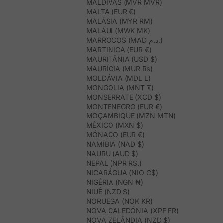
MALDIVAS (MVR MVR)
MALTA (EUR €)
MALÁSIA (MYR RM)
MALÁUI (MWK MK)
MARROCOS (MAD د.م.)
MARTINICA (EUR €)
MAURITÂNIA (USD $)
MAURÍCIA (MUR ₨)
MOLDÁVIA (MDL L)
MONGÓLIA (MNT ₮)
MONSERRATE (XCD $)
MONTENEGRO (EUR €)
MOÇAMBIQUE (MZN MTN)
MÉXICO (MXN $)
MÓNACO (EUR €)
NAMÍBIA (NAD $)
NAURU (AUD $)
NEPAL (NPR RS.)
NICARÁGUA (NIO C$)
NIGÉRIA (NGN ₦)
NIUÊ (NZD $)
NORUEGA (NOK KR)
NOVA CALEDÓNIA (XPF FR)
NOVA ZELÂNDIA (NZD $)