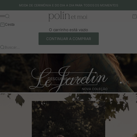
Ir para o conteúdo
MODA DE CERIMÓNIA E DO DIA A DIA PARA TODOS OS MOMENTOS
Polín et moi - EU
Buscar
Ca
Menu
Cesta
O carrinho está vazio
CONTINUAR A COMPRAR
Buscar…
DESCUBRE A COLEÇÃO
Ir para o 
Ir para o