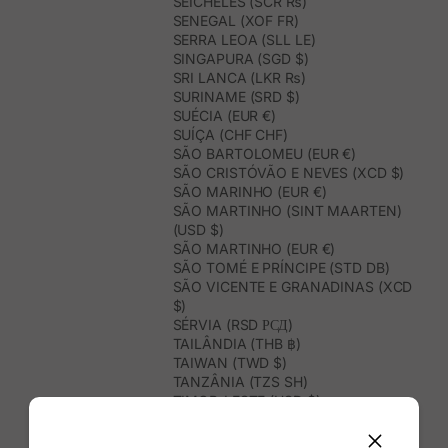
SEICHELES (SCR ₨)
SENEGAL (XOF FR)
SERRA LEOA (SLL LE)
SINGAPURA (SGD $)
SRI LANCA (LKR ₨)
SURINAME (SRD $)
SUÉCIA (EUR €)
SUÍÇA (CHF CHF)
SÃO BARTOLOMEU (EUR €)
SÃO CRISTÓVÃO E NEVES (XCD $)
SÃO MARINHO (EUR €)
SÃO MARTINHO (SINT MAARTEN)
(USD $)
SÃO MARTINHO (EUR €)
SÃO TOMÉ E PRÍNCIPE (STD DB)
SÃO VICENTE E GRANADINAS (XCD
$)
SÉRVIA (RSD РСД)
TAILÂNDIA (THB ฿)
TAIWAN (TWD $)
TANZÂNIA (TZS SH)
TIMOR-LESTE (USD $)
TOGO (XOF FR)
TONGA (TOP T$)