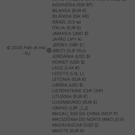
INDONÉSIA (IDR RP)
IRLANDA (EUR €)
ISLÂNDIA (ISK KR)
ISRAEL (ILS ₪)
ITÁLIA (EUR €)
JAMAICA (JMD $)
JAPÃO (JPY ¥)
JERSEY (GBP £)
© 2026 Polín et moi
JIBUTI (DJF FDJ)
- EU
JORDÂNIA (USD $)
KOWEIT (USD $)
LAOS (LAK ₭)
LESOTO (LSL L)
LETÓNIA (EUR €)
LIBÉRIA (LRD $)
LISTENSTAINE (CHF CHF)
LITUÂNIA (EUR €)
LUXEMBURGO (EUR €)
LÍBANO (LBP ل.ل)
MACAU, RAE DA CHINA (MOP P)
MACEDÓNIA DO NORTE (MKD ДЕН)
MADAGÁSCAR (USD $)
MAIOTE (EUR €)