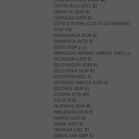
COSTA RICA (CRC ₡)
CROÁCIA (EUR €)
CURAÇAU (USD $)
CÔTE D’IVOIRE (COSTA DO MARFIM)
(XOF FR)
DINAMARCA (EUR €)
DOMÍNICA (XCD $)
EGITO (EGP ج.م)
EMIRADOS ÁRABES UNIDOS (AED د.إ)
EQUADOR (USD $)
ESLOVÁQUIA (EUR €)
ESLOVÉNIA (EUR €)
ESSUATÍNI (SZL E)
ESTADOS UNIDOS (USD $)
ESTÓNIA (EUR €)
ETIÓPIA (ETB BR)
FIJI (FJD $)
FILIPINAS (PHP ₱)
FINLÂNDIA (EUR €)
GABÃO (USD $)
GANA (USD $)
GEÓRGIA (GEL ₾)
GIBRALTAR (GBP £)