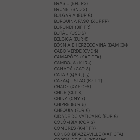
BRASIL (BRL R$)
BRUNEI (BND $)
BULGÁRIA (EUR €)
BURQUINA FASO (XOF FR)
BURUNDI (BIF FR)
BUTÃO (USD $)
BÉLGICA (EUR €)
BÓSNIA E HERZEGOVINA (BAM КМ)
CABO VERDE (CVE $)
CAMARÕES (XAF CFA)
CAMBOJA (KHR ៛)
CANADÁ (CAD $)
CATAR (QAR ر.ق)
CAZAQUISTÃO (KZT ₸)
CHADE (XAF CFA)
CHILE (CLP $)
CHINA (CNY ¥)
CHIPRE (EUR €)
CHÉQUIA (EUR €)
CIDADE DO VATICANO (EUR €)
COLÔMBIA (COP $)
COMORES (KMF FR)
CONGO-BRAZZAVILLE (XAF CFA)
COREIA DO SUL (KRW ₩)