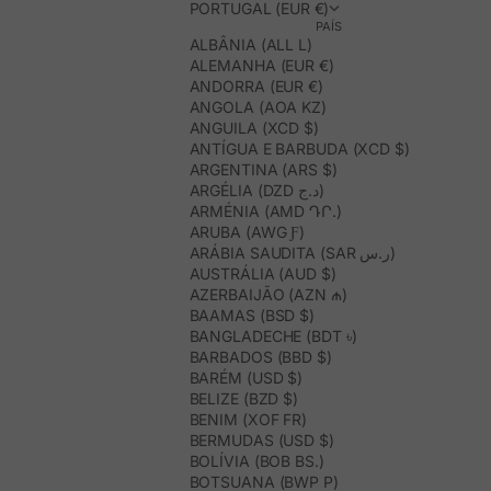
PORTUGAL (EUR €)
PAÍS
ALBÂNIA (ALL L)
ALEMANHA (EUR €)
ANDORRA (EUR €)
ANGOLA (AOA KZ)
ANGUILA (XCD $)
ANTÍGUA E BARBUDA (XCD $)
ARGENTINA (ARS $)
ARGÉLIA (DZD د.ج)
ARMÉNIA (AMD ԴՐ.)
ARUBA (AWG Ƒ)
ARÁBIA SAUDITA (SAR ر.س)
AUSTRÁLIA (AUD $)
AZERBAIJÃO (AZN ₼)
BAAMAS (BSD $)
BANGLADECHE (BDT ৳)
BARBADOS (BBD $)
BARÉM (USD $)
BELIZE (BZD $)
BENIM (XOF FR)
BERMUDAS (USD $)
BOLÍVIA (BOB BS.)
BOTSUANA (BWP P)