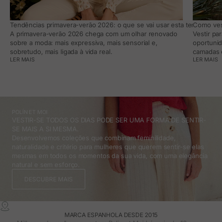
Tendências primavera-verão 2026: o que se vai usar esta temporada e
Como vest
A primavera-verão 2026 chega com um olhar renovado
Vestir pa
sobre a moda: mais expressiva, mais sensorial e,
oportunid
sobretudo, mais ligada à vida real.
camadas e
LER MAIS
LER MAIS
POLÍN ET MOI
VESTIR-SE TODOS OS DIAS PODE SER UMA FORMA DE SENTIR-
SE MAIS A SI MESMA.
Desenvolvemos coleções que combinam feminilidade,
naturalidade e critério para mulheres que querem sentir-se elas
mesmas em todos os momentos da sua vida, com uma elegância
natural e sem esforço.
DESCUBRE MAIS
MARCA ESPANHOLA DESDE 2015