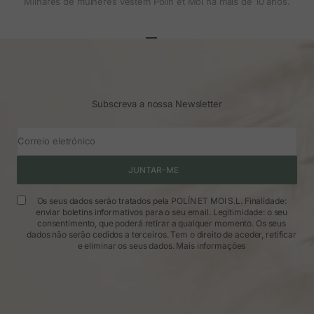
Milhares de mulheres vestem Polin et Moi há mais de 10 anos.
Ir para o artigo 1
Ir para o artigo 2
Ir para o artigo 3
Subscreva a nossa Newsletter
Correio eletrónico
JUNTAR-ME
Os seus dados serão tratados pela POLÍN ET MOI S.L. Finalidade:
enviar boletins informativos para o seu email. Legitimidade: o seu
consentimento, que poderá retirar a qualquer momento. Os seus
dados não serão cedidos a terceiros. Tem o direito de aceder, retificar
e eliminar os seus dados.
Mais informações