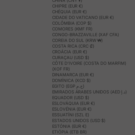
CHINA (CNY ¥)
CHIPRE (EUR €)
CHÉQUIA (EUR €)
CIDADE DO VATICANO (EUR €)
COLÔMBIA (COP $)
COMORES (KMF FR)
CONGO-BRAZZAVILLE (XAF CFA)
COREIA DO SUL (KRW ₩)
COSTA RICA (CRC ₡)
CROÁCIA (EUR €)
CURAÇAU (USD $)
CÔTE D’IVOIRE (COSTA DO MARFIM)
(XOF FR)
DINAMARCA (EUR €)
DOMÍNICA (XCD $)
EGITO (EGP ج.م)
EMIRADOS ÁRABES UNIDOS (AED د.إ)
EQUADOR (USD $)
ESLOVÁQUIA (EUR €)
ESLOVÉNIA (EUR €)
ESSUATÍNI (SZL E)
ESTADOS UNIDOS (USD $)
ESTÓNIA (EUR €)
ETIÓPIA (ETB BR)