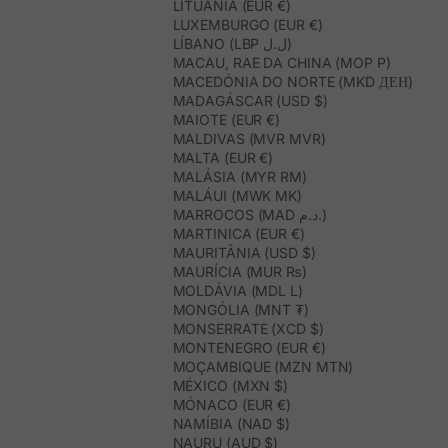
LITUÂNIA (EUR €)
LUXEMBURGO (EUR €)
LÍBANO (LBP ل.ل)
MACAU, RAE DA CHINA (MOP P)
MACEDÓNIA DO NORTE (MKD ДЕН)
MADAGÁSCAR (USD $)
MAIOTE (EUR €)
MALDIVAS (MVR MVR)
MALTA (EUR €)
MALÁSIA (MYR RM)
MALÁUI (MWK MK)
MARROCOS (MAD د.م.)
MARTINICA (EUR €)
MAURITÂNIA (USD $)
MAURÍCIA (MUR ₨)
MOLDÁVIA (MDL L)
MONGÓLIA (MNT ₮)
MONSERRATE (XCD $)
MONTENEGRO (EUR €)
MOÇAMBIQUE (MZN MTN)
MÉXICO (MXN $)
MÓNACO (EUR €)
NAMÍBIA (NAD $)
NAURU (AUD $)