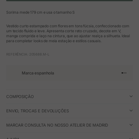
Sorima mede 179 cm e usa o tamanho S
Vestido curto estampado com flores em tons fúcsia, confeccionado com
um tecido fluido e leve. Apresenta corte reto cruzado, decote em V,
manga comprida e laço na cintura, que ao ajustar realça a silhueta. Ideal
para completar looks de meia estação e estilos casuais.
REFERÊNCIA: 205688.M-L
Marca espanhola
Ir para o 
Ir para o
Ir para 
Ir para
COMPOSIÇÃO
ENVIO, TROCAS E DEVOLUÇÕES
MARCAR CONSULTA NO NOSSO ATELIER DE MADRID