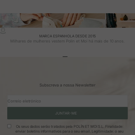
MARCA ESPANHOLA DESDE 2015
Milhares de mulheres vestem Polin et Moi há mais de 10 anos.
Ir para o artigo 1
Ir para o artigo 2
Ir para o artigo 3
Subscreva a nossa Newsletter
Correio eletrónico
JUNTAR-ME
Os seus dados serão tratados pela POLÍN ET MOI S.L. Finalidade:
enviar boletins informativos para o seu email. Legitimidade: o seu