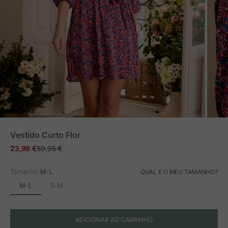
ZOOM
Vestido Curto Flor
Preço em promoção
Preço normal
23,99 €
59,95 €
Tamanho:
M-L
QUAL É O MEU TAMANHO?
M-L
S-M
ADICIONAR AO CARRINHO