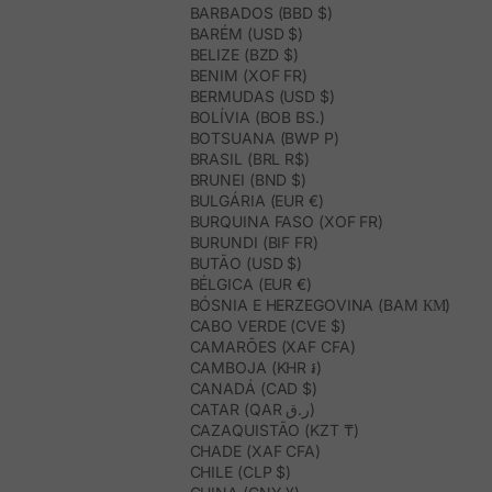
BARBADOS (BBD $)
BARÉM (USD $)
BELIZE (BZD $)
BENIM (XOF FR)
BERMUDAS (USD $)
BOLÍVIA (BOB BS.)
BOTSUANA (BWP P)
BRASIL (BRL R$)
BRUNEI (BND $)
BULGÁRIA (EUR €)
BURQUINA FASO (XOF FR)
BURUNDI (BIF FR)
BUTÃO (USD $)
BÉLGICA (EUR €)
BÓSNIA E HERZEGOVINA (BAM КМ)
CABO VERDE (CVE $)
CAMARÕES (XAF CFA)
CAMBOJA (KHR ៛)
CANADÁ (CAD $)
CATAR (QAR ر.ق)
CAZAQUISTÃO (KZT ₸)
CHADE (XAF CFA)
CHILE (CLP $)