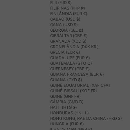
FIJI (FJD $)
FILIPINAS (PHP ₱)
FINLÂNDIA (EUR €)
GABÃO (USD $)
GANA (USD $)
GEÓRGIA (GEL ₾)
GIBRALTAR (GBP £)
GRANADA (XCD $)
GRONELÂNDIA (DKK KR.)
GRÉCIA (EUR €)
GUADALUPE (EUR €)
GUATEMALA (GTQ Q)
GUERNESEY (GBP £)
GUIANA FRANCESA (EUR €)
GUIANA (GYD $)
GUINÉ EQUATORIAL (XAF CFA)
GUINÉ-BISSAU (XOF FR)
GUINÉ (GNF FR)
GÂMBIA (GMD D)
HAITI (HTG G)
HONDURAS (HNL L)
HONG KONG, RAE DA CHINA (HKD $)
HUNGRIA (EUR €)
ILHA DE MAN (GBP £)