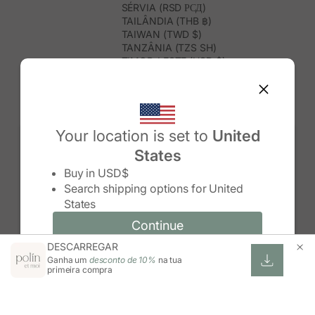
SÉRVIA (RSD РСД)
TAILÂNDIA (THB ฿)
TAIWAN (TWD $)
TANZÂNIA (TZS SH)
TIMOR-LESTE (USD $)
TOGO (XOF FR)
TONGA (TOP T$)
TRINDADE E TOBAGO (TTD $)
TUNÍSIA (USD $)
TURQUEMENISTÃO (USD $)
Your location is set to
United
TURQUIA (TRY ₺)
States
TUVALU (AUD $)
Change country/region
UGANDA (UGX USH)
Buy in
USD$
URUGUAI (UYU $U)
Search shipping options for
United
USBEQUISTÃO (UZS SO'M)
States
VANUATU (VUV VT)
VENEZUELA (USD $)
Continue
Continue
VIETNAME (VND ₫)
DESCARREGAR
Change country/region and language
Cancel
WALLIS E FUTUNA (XPF FR)
Ganha um
desconto de 10%
na tua
ZIMBABUÉ (USD $)
primeira compra
ZÂMBIA (ZMW K)
ÁFRICA DO SUL (ZAR R)
ÁUSTRIA (EUR €)
ÍNDIA (INR ₹)