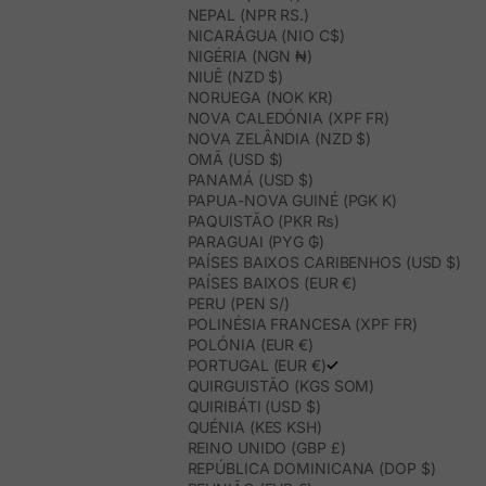
NEPAL (NPR RS.)
NICARÁGUA (NIO C$)
NIGÉRIA (NGN ₦)
NIUÊ (NZD $)
NORUEGA (NOK KR)
NOVA CALEDÓNIA (XPF FR)
NOVA ZELÂNDIA (NZD $)
OMÃ (USD $)
PANAMÁ (USD $)
PAPUA-NOVA GUINÉ (PGK K)
PAQUISTÃO (PKR ₨)
PARAGUAI (PYG ₲)
PAÍSES BAIXOS CARIBENHOS (USD $)
PAÍSES BAIXOS (EUR €)
PERU (PEN S/)
POLINÉSIA FRANCESA (XPF FR)
POLÓNIA (EUR €)
PORTUGAL (EUR €)
QUIRGUISTÃO (KGS SOM)
QUIRIBÁTI (USD $)
QUÉNIA (KES KSH)
REINO UNIDO (GBP £)
REPÚBLICA DOMINICANA (DOP $)