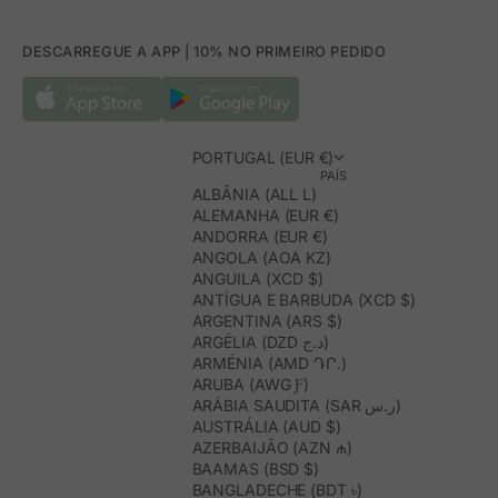
DESCARREGUE A APP | 10% NO PRIMEIRO PEDIDO
PORTUGAL (EUR €)
PAÍS
ALBÂNIA (ALL L)
ALEMANHA (EUR €)
ANDORRA (EUR €)
ANGOLA (AOA KZ)
ANGUILA (XCD $)
ANTÍGUA E BARBUDA (XCD $)
ARGENTINA (ARS $)
ARGÉLIA (DZD د.ج)
ARMÉNIA (AMD ԴՐ.)
ARUBA (AWG Ƒ)
ARÁBIA SAUDITA (SAR ر.س)
AUSTRÁLIA (AUD $)
AZERBAIJÃO (AZN ₼)
BAAMAS (BSD $)
BANGLADECHE (BDT ৳)