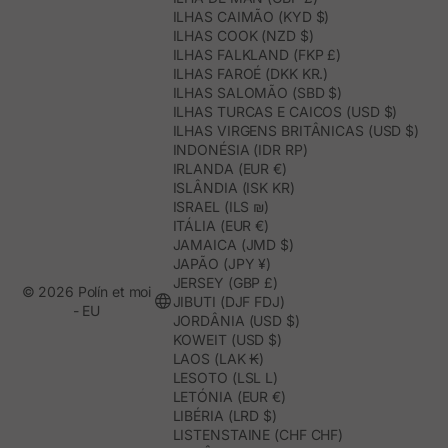
ILHAS CAIMÃO (KYD $)
ILHAS COOK (NZD $)
ILHAS FALKLAND (FKP £)
ILHAS FAROÉ (DKK KR.)
ILHAS SALOMÃO (SBD $)
ILHAS TURCAS E CAICOS (USD $)
ILHAS VIRGENS BRITÂNICAS (USD $)
INDONÉSIA (IDR RP)
IRLANDA (EUR €)
ISLÂNDIA (ISK KR)
ISRAEL (ILS ₪)
ITÁLIA (EUR €)
JAMAICA (JMD $)
JAPÃO (JPY ¥)
JERSEY (GBP £)
© 2026 Polín et moi
JIBUTI (DJF FDJ)
- EU
JORDÂNIA (USD $)
KOWEIT (USD $)
LAOS (LAK ₭)
LESOTO (LSL L)
LETÓNIA (EUR €)
LIBÉRIA (LRD $)
LISTENSTAINE (CHF CHF)