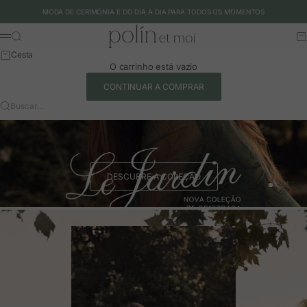
Ir para o conteúdo
MODA DE CERIMÓNIA E DO DIA A DIA PARA TODOS OS MOMENTOS
Polín et moi - EU
Buscar
Ca
Menu
Cesta
O carrinho está vazio
CONTINUAR A COMPRAR
Buscar…
DESCUBRE A COLEÇÃO
Ir para o 
Ir para o