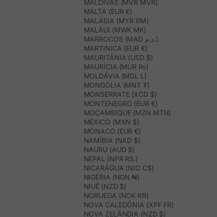
MALDIVAS (MVR MVR)
MALTA (EUR €)
MALÁSIA (MYR RM)
MALÁUI (MWK MK)
MARROCOS (MAD د.م.)
MARTINICA (EUR €)
MAURITÂNIA (USD $)
MAURÍCIA (MUR ₨)
MOLDÁVIA (MDL L)
MONGÓLIA (MNT ₮)
MONSERRATE (XCD $)
MONTENEGRO (EUR €)
MOÇAMBIQUE (MZN MTN)
MÉXICO (MXN $)
MÓNACO (EUR €)
NAMÍBIA (NAD $)
NAURU (AUD $)
NEPAL (NPR RS.)
NICARÁGUA (NIO C$)
NIGÉRIA (NGN ₦)
NIUÊ (NZD $)
NORUEGA (NOK KR)
NOVA CALEDÓNIA (XPF FR)
NOVA ZELÂNDIA (NZD $)