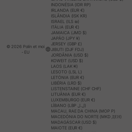
INDONÉSIA (IDR RP)
IRLANDA (EUR €)
ISLÂNDIA (ISK KR)
ISRAEL (ILS ₪)
ITÁLIA (EUR €)
JAMAICA (JMD $)
JAPÃO (JPY ¥)
JERSEY (GBP £)
© 2026 Polín et moi
JIBUTI (DJF FDJ)
- EU
JORDÂNIA (USD $)
KOWEIT (USD $)
LAOS (LAK ₭)
LESOTO (LSL L)
LETÓNIA (EUR €)
LIBÉRIA (LRD $)
LISTENSTAINE (CHF CHF)
LITUÂNIA (EUR €)
LUXEMBURGO (EUR €)
LÍBANO (LBP ل.ل)
MACAU, RAE DA CHINA (MOP P)
MACEDÓNIA DO NORTE (MKD ДЕН)
MADAGÁSCAR (USD $)
MAIOTE (EUR €)