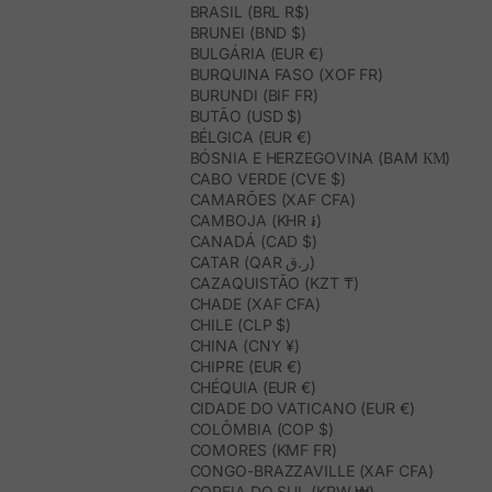
BRASIL (BRL R$)
BRUNEI (BND $)
BULGÁRIA (EUR €)
BURQUINA FASO (XOF FR)
BURUNDI (BIF FR)
BUTÃO (USD $)
BÉLGICA (EUR €)
BÓSNIA E HERZEGOVINA (BAM КМ)
CABO VERDE (CVE $)
CAMARÕES (XAF CFA)
CAMBOJA (KHR ៛)
CANADÁ (CAD $)
CATAR (QAR ر.ق)
CAZAQUISTÃO (KZT ₸)
CHADE (XAF CFA)
CHILE (CLP $)
CHINA (CNY ¥)
CHIPRE (EUR €)
CHÉQUIA (EUR €)
CIDADE DO VATICANO (EUR €)
COLÔMBIA (COP $)
COMORES (KMF FR)
CONGO-BRAZZAVILLE (XAF CFA)
COREIA DO SUL (KRW ₩)