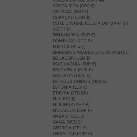
COSTA RICA (CRC ₡)
CROÁCIA (EUR €)
CURAÇAU (USD $)
CÔTE D’IVOIRE (COSTA DO MARFIM)
(XOF FR)
DINAMARCA (EUR €)
DOMÍNICA (XCD $)
EGITO (EGP ج.م)
EMIRADOS ÁRABES UNIDOS (AED د.إ)
EQUADOR (USD $)
ESLOVÁQUIA (EUR €)
ESLOVÉNIA (EUR €)
ESSUATÍNI (SZL E)
ESTADOS UNIDOS (USD $)
ESTÓNIA (EUR €)
ETIÓPIA (ETB BR)
FIJI (FJD $)
FILIPINAS (PHP ₱)
FINLÂNDIA (EUR €)
GABÃO (USD $)
GANA (USD $)
GEÓRGIA (GEL ₾)
GIBRALTAR (GBP £)