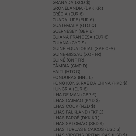
GRANADA (XCD $)
GRONELÂNDIA (DKK KR.)
GRÉCIA (EUR €)
GUADALUPE (EUR €)
GUATEMALA (GTQ Q)
GUERNESEY (GBP £)
GUIANA FRANCESA (EUR €)
GUIANA (GYD $)
GUINÉ EQUATORIAL (XAF CFA)
GUINÉ-BISSAU (XOF FR)
GUINÉ (GNF FR)
GÂMBIA (GMD D)
HAITI (HTG G)
HONDURAS (HNL L)
HONG KONG, RAE DA CHINA (HKD $)
HUNGRIA (EUR €)
ILHA DE MAN (GBP £)
ILHAS CAIMÃO (KYD $)
ILHAS COOK (NZD $)
ILHAS FALKLAND (FKP £)
ILHAS FAROÉ (DKK KR.)
ILHAS SALOMÃO (SBD $)
ILHAS TURCAS E CAICOS (USD $)
ILHAS VIRGENS BRITÂNICAS (USD $)