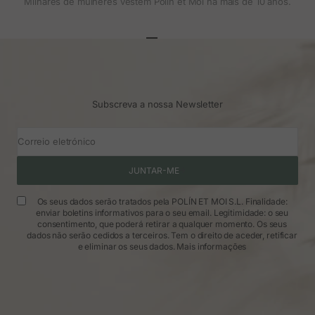
Milhares de mulheres vestem Polin et Moi há mais de 10 anos.
Ir para o artigo 1
Ir para o artigo 2
Ir para o artigo 3
Subscreva a nossa Newsletter
Correio eletrónico
JUNTAR-ME
Os seus dados serão tratados pela POLÍN ET MOI S.L. Finalidade:
enviar boletins informativos para o seu email. Legitimidade: o seu
consentimento, que poderá retirar a qualquer momento. Os seus
dados não serão cedidos a terceiros. Tem o direito de aceder, retificar
e eliminar os seus dados.
Mais informações