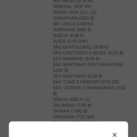
SEICHELES (SCR ₨)
SENEGAL (XOF FR)
SERRA LEOA (SLL LE)
SINGAPURA (SGD $)
SRI LANCA (LKR ₨)
SURINAME (SRD $)
SUÉCIA (EUR €)
SUÍÇA (CHF CHF)
SÃO BARTOLOMEU (EUR €)
SÃO CRISTÓVÃO E NEVES (XCD $)
SÃO MARINHO (EUR €)
SÃO MARTINHO (SINT MAARTEN)
(USD $)
SÃO MARTINHO (EUR €)
SÃO TOMÉ E PRÍNCIPE (STD DB)
SÃO VICENTE E GRANADINAS (XCD
$)
SÉRVIA (RSD РСД)
TAILÂNDIA (THB ฿)
TAIWAN (TWD $)
TANZÂNIA (TZS SH)
TIMOR-LESTE (USD $)
TOGO (XOF FR)
TONGA (TOP T$)