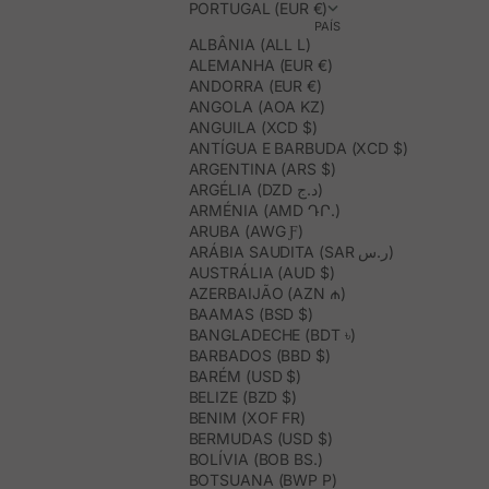
PORTUGAL (EUR €)
PAÍS
ALBÂNIA (ALL L)
ALEMANHA (EUR €)
ANDORRA (EUR €)
ANGOLA (AOA KZ)
ANGUILA (XCD $)
ANTÍGUA E BARBUDA (XCD $)
ARGENTINA (ARS $)
ARGÉLIA (DZD د.ج)
ARMÉNIA (AMD ԴՐ.)
ARUBA (AWG Ƒ)
ARÁBIA SAUDITA (SAR ر.س)
AUSTRÁLIA (AUD $)
AZERBAIJÃO (AZN ₼)
BAAMAS (BSD $)
BANGLADECHE (BDT ৳)
BARBADOS (BBD $)
BARÉM (USD $)
BELIZE (BZD $)
BENIM (XOF FR)
BERMUDAS (USD $)
BOLÍVIA (BOB BS.)
BOTSUANA (BWP P)