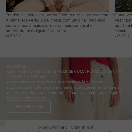
Tendências primavera-verão 2026: o que se vai usar esta temporada e
Como vest
A primavera-verão 2026 chega com um olhar renovado
Vestir pa
sobre a moda: mais expressiva, mais sensorial e,
oportunid
sobretudo, mais ligada à vida real.
camadas e
LER MAIS
LER MAIS
POLÍN ET MOI
VESTIR-SE TODOS OS DIAS PODE SER UMA FORMA DE SENTIR-
SE MAIS A SI MESMA.
Desenvolvemos coleções que combinam feminilidade,
naturalidade e critério para mulheres que querem sentir-se elas
mesmas em todos os momentos da sua vida, com uma elegância
natural e sem esforço.
DESCUBRE MAIS
MARCA ESPANHOLA DESDE 2015