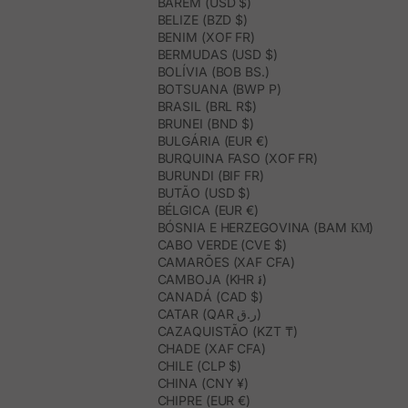
BARÉM (USD $)
BELIZE (BZD $)
BENIM (XOF FR)
BERMUDAS (USD $)
BOLÍVIA (BOB BS.)
BOTSUANA (BWP P)
BRASIL (BRL R$)
BRUNEI (BND $)
BULGÁRIA (EUR €)
BURQUINA FASO (XOF FR)
BURUNDI (BIF FR)
BUTÃO (USD $)
BÉLGICA (EUR €)
BÓSNIA E HERZEGOVINA (BAM КМ)
CABO VERDE (CVE $)
CAMARÕES (XAF CFA)
CAMBOJA (KHR ៛)
CANADÁ (CAD $)
CATAR (QAR ر.ق)
CAZAQUISTÃO (KZT ₸)
CHADE (XAF CFA)
CHILE (CLP $)
CHINA (CNY ¥)
CHIPRE (EUR €)