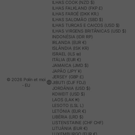
ILHAS COOK (NZD $)
ILHAS FALKLAND (FKP £)
ILHAS FAROÉ (DKK KR.)
ILHAS SALOMÃO (SBD $)
ILHAS TURCAS E CAICOS (USD $)
ILHAS VIRGENS BRITÂNICAS (USD $)
INDONÉSIA (IDR RP)
IRLANDA (EUR €)
ISLÂNDIA (ISK KR)
ISRAEL (ILS ₪)
ITÁLIA (EUR €)
JAMAICA (JMD $)
JAPÃO (JPY ¥)
JERSEY (GBP £)
© 2026 Polín et moi
JIBUTI (DJF FDJ)
- EU
JORDÂNIA (USD $)
KOWEIT (USD $)
LAOS (LAK ₭)
LESOTO (LSL L)
LETÓNIA (EUR €)
LIBÉRIA (LRD $)
LISTENSTAINE (CHF CHF)
LITUÂNIA (EUR €)
LUXEMBURGO (EUR €)