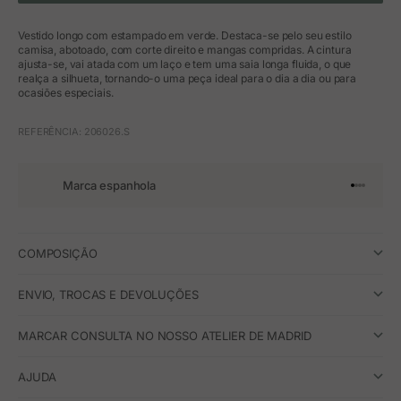
Vestido longo com estampado em verde. Destaca-se pelo seu estilo
camisa, abotoado, com corte direito e mangas compridas. A cintura
ajusta-se, vai atada com um laço e tem uma saia longa fluida, o que
realça a silhueta, tornando-o uma peça ideal para o dia a dia ou para
ocasiões especiais.
REFERÊNCIA: 206026.S
Marca espanhola
Ir para o 
Ir para o
Ir para 
Ir para
COMPOSIÇÃO
ENVIO, TROCAS E DEVOLUÇÕES
MARCAR CONSULTA NO NOSSO ATELIER DE MADRID
AJUDA