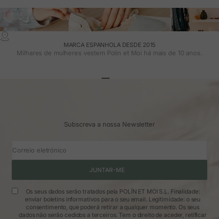
MARCA ESPANHOLA DESDE 2015
Milhares de mulheres vestem Polin et Moi há mais de 10 anos.
Ir para o artigo 1
Ir para o artigo 2
Ir para o artigo 3
Subscreva a nossa Newsletter
Correio eletrónico
JUNTAR-ME
Os seus dados serão tratados pela POLÍN ET MOI S.L. Finalidade:
enviar boletins informativos para o seu email. Legitimidade: o seu
consentimento, que poderá retirar a qualquer momento. Os seus
dados não serão cedidos a terceiros. Tem o direito de aceder, retificar