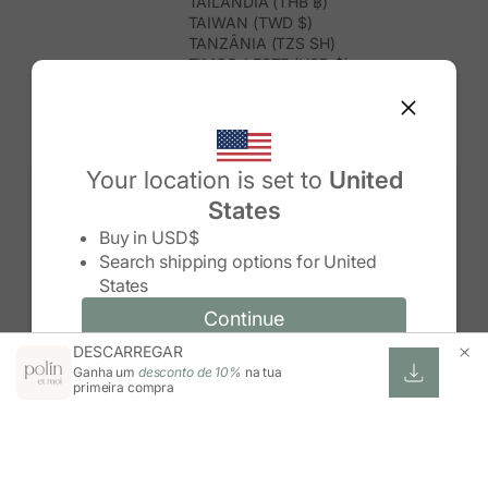
TAILÂNDIA (THB ฿)
TAIWAN (TWD $)
TANZÂNIA (TZS SH)
TIMOR-LESTE (USD $)
TOGO (XOF FR)
TONGA (TOP T$)
TRINDADE E TOBAGO (TTD $)
TUNÍSIA (USD $)
TURQUEMENISTÃO (USD $)
Your location is set to
United
TURQUIA (TRY ₺)
States
TUVALU (AUD $)
Change country/region
UGANDA (UGX USH)
Buy in
USD$
URUGUAI (UYU $U)
Search shipping options for
United
USBEQUISTÃO (UZS SO'M)
States
VANUATU (VUV VT)
VENEZUELA (USD $)
Continue
Continue
VIETNAME (VND ₫)
DESCARREGAR
Change country/region and language
Cancel
WALLIS E FUTUNA (XPF FR)
Ganha um
desconto de 10%
na tua
ZIMBABUÉ (USD $)
primeira compra
ZÂMBIA (ZMW K)
ÁFRICA DO SUL (ZAR R)
ÁUSTRIA (EUR €)
ÍNDIA (INR ₹)