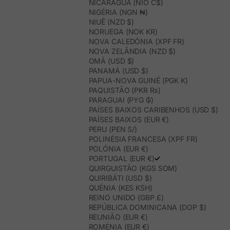
NICARÁGUA (NIO C$)
NIGÉRIA (NGN ₦)
NIUÊ (NZD $)
NORUEGA (NOK KR)
NOVA CALEDÓNIA (XPF FR)
NOVA ZELÂNDIA (NZD $)
OMÃ (USD $)
PANAMÁ (USD $)
PAPUA-NOVA GUINÉ (PGK K)
PAQUISTÃO (PKR ₨)
PARAGUAI (PYG ₲)
PAÍSES BAIXOS CARIBENHOS (USD $)
PAÍSES BAIXOS (EUR €)
PERU (PEN S/)
POLINÉSIA FRANCESA (XPF FR)
POLÓNIA (EUR €)
PORTUGAL (EUR €)
QUIRGUISTÃO (KGS SOM)
QUIRIBÁTI (USD $)
QUÉNIA (KES KSH)
REINO UNIDO (GBP £)
REPÚBLICA DOMINICANA (DOP $)
REUNIÃO (EUR €)
ROMÉNIA (EUR €)