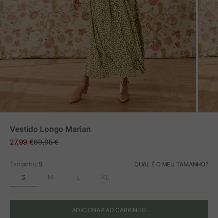
ZOOM
Vestido Longo Marian
Preço em promoção
Preço normal
27,99 €
69,95 €
Tamanho:
S
QUAL É O MEU TAMANHO?
S
M
L
XL
ADICIONAR AO CARRINHO