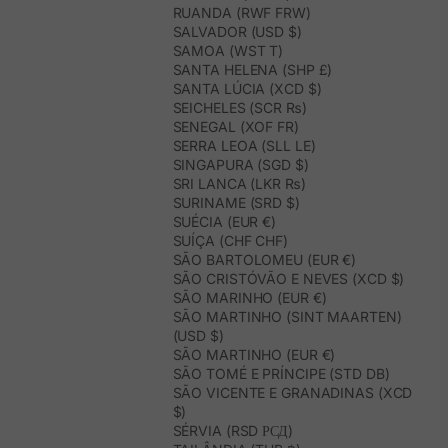
RUANDA (RWF FRW)
SALVADOR (USD $)
SAMOA (WST T)
SANTA HELENA (SHP £)
SANTA LÚCIA (XCD $)
SEICHELES (SCR ₨)
SENEGAL (XOF FR)
SERRA LEOA (SLL LE)
SINGAPURA (SGD $)
SRI LANCA (LKR ₨)
SURINAME (SRD $)
SUÉCIA (EUR €)
SUÍÇA (CHF CHF)
SÃO BARTOLOMEU (EUR €)
SÃO CRISTÓVÃO E NEVES (XCD $)
SÃO MARINHO (EUR €)
SÃO MARTINHO (SINT MAARTEN)
(USD $)
SÃO MARTINHO (EUR €)
SÃO TOMÉ E PRÍNCIPE (STD DB)
SÃO VICENTE E GRANADINAS (XCD
$)
SÉRVIA (RSD РСД)