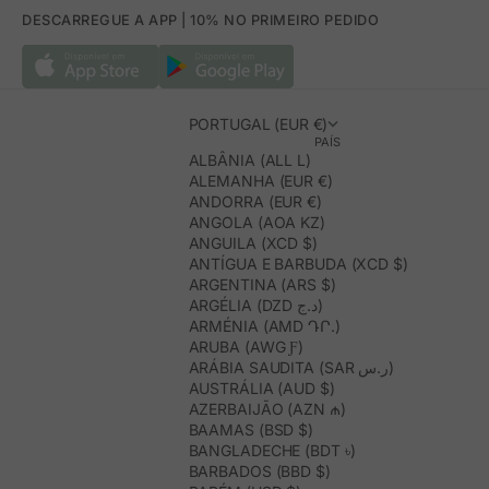
DESCARREGUE A APP | 10% NO PRIMEIRO PEDIDO
PORTUGAL (EUR €)
PAÍS
ALBÂNIA (ALL L)
ALEMANHA (EUR €)
ANDORRA (EUR €)
ANGOLA (AOA KZ)
ANGUILA (XCD $)
ANTÍGUA E BARBUDA (XCD $)
ARGENTINA (ARS $)
ARGÉLIA (DZD د.ج)
ARMÉNIA (AMD ԴՐ.)
ARUBA (AWG Ƒ)
ARÁBIA SAUDITA (SAR ر.س)
AUSTRÁLIA (AUD $)
AZERBAIJÃO (AZN ₼)
BAAMAS (BSD $)
BANGLADECHE (BDT ৳)
BARBADOS (BBD $)