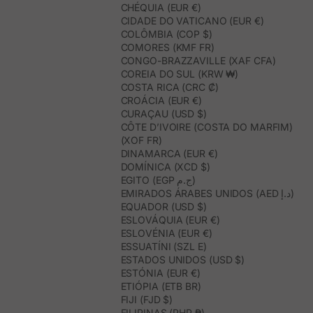
CHÉQUIA (EUR €)
CIDADE DO VATICANO (EUR €)
COLÔMBIA (COP $)
COMORES (KMF FR)
CONGO-BRAZZAVILLE (XAF CFA)
COREIA DO SUL (KRW ₩)
COSTA RICA (CRC ₡)
CROÁCIA (EUR €)
CURAÇAU (USD $)
CÔTE D’IVOIRE (COSTA DO MARFIM)
(XOF FR)
DINAMARCA (EUR €)
DOMÍNICA (XCD $)
EGITO (EGP ج.م)
EMIRADOS ÁRABES UNIDOS (AED د.إ)
EQUADOR (USD $)
ESLOVÁQUIA (EUR €)
ESLOVÉNIA (EUR €)
ESSUATÍNI (SZL E)
ESTADOS UNIDOS (USD $)
ESTÓNIA (EUR €)
ETIÓPIA (ETB BR)
FIJI (FJD $)
FILIPINAS (PHP ₱)