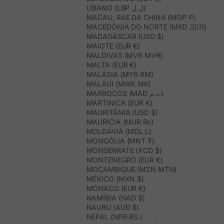
LÍBANO (LBP ل.ل)
MACAU, RAE DA CHINA (MOP P)
MACEDÓNIA DO NORTE (MKD ДЕН)
MADAGÁSCAR (USD $)
MAIOTE (EUR €)
MALDIVAS (MVR MVR)
MALTA (EUR €)
MALÁSIA (MYR RM)
MALÁUI (MWK MK)
MARROCOS (MAD د.م.)
MARTINICA (EUR €)
MAURITÂNIA (USD $)
MAURÍCIA (MUR ₨)
MOLDÁVIA (MDL L)
MONGÓLIA (MNT ₮)
MONSERRATE (XCD $)
MONTENEGRO (EUR €)
MOÇAMBIQUE (MZN MTN)
MÉXICO (MXN $)
MÓNACO (EUR €)
NAMÍBIA (NAD $)
NAURU (AUD $)
NEPAL (NPR RS.)