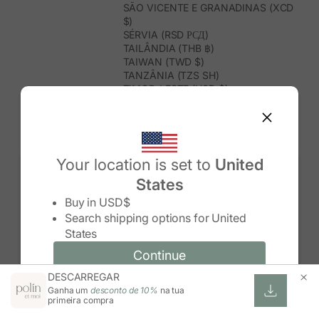
SÃO VICENTE E GRANADINAS (XCD
$)
SÉRVIA (RSD РСД)
TAILÂNDIA (THB ฿)
TAIWAN (TWD $)
TANZÂNIA (TZS SH)
TIMOR-LESTE (USD $)
TOGO (XOF FR)
TONGA (TOP T$)
TRINDADE E TOBAGO (TTD $)
TUNÍSIA (USD $)
TURQUEMENISTÃO (USD $)
Your location is set to
United
TURQUIA (TRY ₺)
States
TUVALU (AUD $)
Change country/region
UGANDA (UGX USH)
Buy in
USD$
URUGUAI (UYU $U)
Search shipping options for
United
USBEQUISTÃO (UZS SO'M)
States
VANUATU (VUV VT)
VENEZUELA (USD $)
Continue
Continue
VIETNAME (VND ₫)
DESCARREGAR
Change country/region and language
Cancel
WALLIS E FUTUNA (XPF FR)
Ganha um
desconto de 10%
na tua
ZIMBABUÉ (USD $)
primeira compra
ZÂMBIA (ZMW K)
ÁFRICA DO SUL (ZAR R)