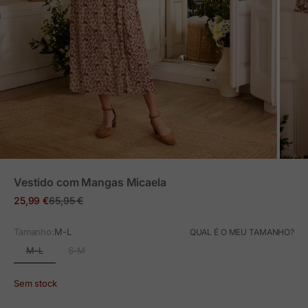
ZOOM
Vestido com Mangas Micaela
Preço em promoção
Preço normal
25,99 €
65,95 €
Tamanho:
M-L
QUAL É O MEU TAMANHO?
M-L
S-M
Sem stock