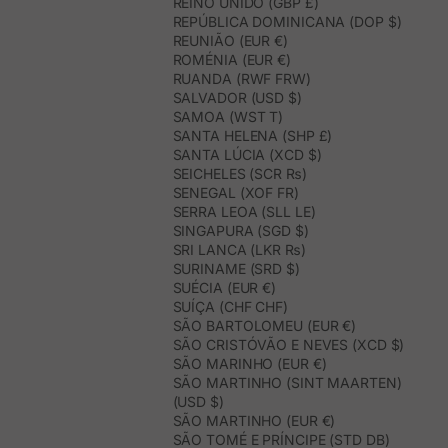
REINO UNIDO (GBP £)
REPÚBLICA DOMINICANA (DOP $)
REUNIÃO (EUR €)
ROMÉNIA (EUR €)
RUANDA (RWF FRW)
SALVADOR (USD $)
SAMOA (WST T)
SANTA HELENA (SHP £)
SANTA LÚCIA (XCD $)
SEICHELES (SCR ₨)
SENEGAL (XOF FR)
SERRA LEOA (SLL LE)
SINGAPURA (SGD $)
SRI LANCA (LKR ₨)
SURINAME (SRD $)
SUÉCIA (EUR €)
SUÍÇA (CHF CHF)
SÃO BARTOLOMEU (EUR €)
SÃO CRISTÓVÃO E NEVES (XCD $)
SÃO MARINHO (EUR €)
SÃO MARTINHO (SINT MAARTEN)
(USD $)
SÃO MARTINHO (EUR €)
SÃO TOMÉ E PRÍNCIPE (STD DB)