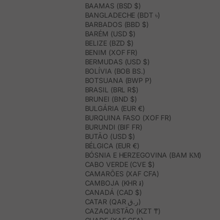
BAAMAS (BSD $)
BANGLADECHE (BDT ৳)
BARBADOS (BBD $)
BARÉM (USD $)
BELIZE (BZD $)
BENIM (XOF FR)
BERMUDAS (USD $)
BOLÍVIA (BOB BS.)
BOTSUANA (BWP P)
BRASIL (BRL R$)
BRUNEI (BND $)
BULGÁRIA (EUR €)
BURQUINA FASO (XOF FR)
BURUNDI (BIF FR)
BUTÃO (USD $)
BÉLGICA (EUR €)
BÓSNIA E HERZEGOVINA (BAM КМ)
CABO VERDE (CVE $)
CAMARÕES (XAF CFA)
CAMBOJA (KHR ៛)
CANADÁ (CAD $)
CATAR (QAR ر.ق)
CAZAQUISTÃO (KZT ₸)