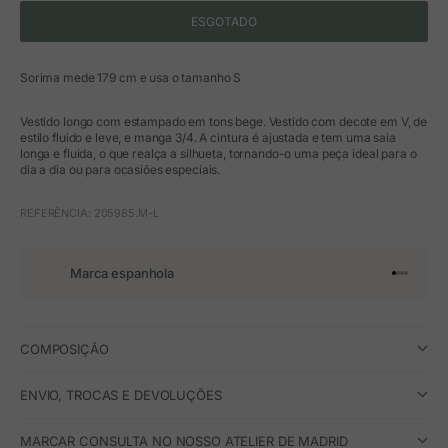
ESGOTADO
Sorima mede 179 cm e usa o tamanho S
Vestido longo com estampado em tons bege. Vestido com decote em V, de
estilo fluido e leve, e manga 3/4. A cintura é ajustada e tem uma saia
longa e fluida, o que realça a silhueta, tornando-o uma peça ideal para o
dia a dia ou para ocasiões especiais.
REFERÊNCIA: 205985.M-L
Marca espanhola
Ir para o 
Ir para o
Ir para 
Ir para
COMPOSIÇÃO
ENVIO, TROCAS E DEVOLUÇÕES
MARCAR CONSULTA NO NOSSO ATELIER DE MADRID