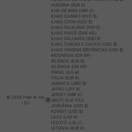
HUNGRIA (EUR €)
ILHA DE MAN (GBP £)
ILHAS CAIMÃO (KYD $)
ILHAS COOK (NZD $)
ILHAS FALKLAND (FKP £)
ILHAS FAROÉ (DKK KR.)
ILHAS SALOMÃO (SBD $)
ILHAS TURCAS E CAICOS (USD $)
ILHAS VIRGENS BRITÂNICAS (USD $)
INDONÉSIA (IDR RP)
IRLANDA (EUR €)
ISLÂNDIA (ISK KR)
ISRAEL (ILS ₪)
ITÁLIA (EUR €)
JAMAICA (JMD $)
JAPÃO (JPY ¥)
JERSEY (GBP £)
© 2026 Polín et moi
JIBUTI (DJF FDJ)
- EU
JORDÂNIA (USD $)
KOWEIT (USD $)
LAOS (LAK ₭)
LESOTO (LSL L)
LETÓNIA (EUR €)