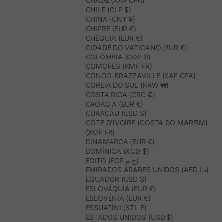
CHADE (XAF CFA)
CHILE (CLP $)
CHINA (CNY ¥)
CHIPRE (EUR €)
CHÉQUIA (EUR €)
CIDADE DO VATICANO (EUR €)
COLÔMBIA (COP $)
COMORES (KMF FR)
CONGO-BRAZZAVILLE (XAF CFA)
COREIA DO SUL (KRW ₩)
COSTA RICA (CRC ₡)
CROÁCIA (EUR €)
CURAÇAU (USD $)
CÔTE D’IVOIRE (COSTA DO MARFIM)
(XOF FR)
DINAMARCA (EUR €)
DOMÍNICA (XCD $)
EGITO (EGP ج.م)
EMIRADOS ÁRABES UNIDOS (AED د.إ)
EQUADOR (USD $)
ESLOVÁQUIA (EUR €)
ESLOVÉNIA (EUR €)
ESSUATÍNI (SZL E)
ESTADOS UNIDOS (USD $)