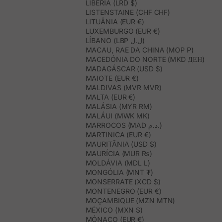
LIBÉRIA (LRD $)
LISTENSTAINE (CHF CHF)
LITUÂNIA (EUR €)
LUXEMBURGO (EUR €)
LÍBANO (LBP ل.ل)
MACAU, RAE DA CHINA (MOP P)
MACEDÓNIA DO NORTE (MKD ДЕН)
MADAGÁSCAR (USD $)
MAIOTE (EUR €)
MALDIVAS (MVR MVR)
MALTA (EUR €)
MALÁSIA (MYR RM)
MALÁUI (MWK MK)
MARROCOS (MAD د.م.)
MARTINICA (EUR €)
MAURITÂNIA (USD $)
MAURÍCIA (MUR ₨)
MOLDÁVIA (MDL L)
MONGÓLIA (MNT ₮)
MONSERRATE (XCD $)
MONTENEGRO (EUR €)
MOÇAMBIQUE (MZN MTN)
MÉXICO (MXN $)
MÓNACO (EUR €)