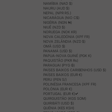
NAMÍBIA (NAD $)
NAURU (AUD $)
NEPAL (NPR RS.)
NICARÁGUA (NIO C$)
NIGÉRIA (NGN ₦)
NIUÊ (NZD $)
NORUEGA (NOK KR)
NOVA CALEDÓNIA (XPF FR)
NOVA ZELÂNDIA (NZD $)
OMÃ (USD $)
PANAMÁ (USD $)
PAPUA-NOVA GUINÉ (PGK K)
PAQUISTÃO (PKR ₨)
PARAGUAI (PYG ₲)
PAÍSES BAIXOS CARIBENHOS (USD $)
PAÍSES BAIXOS (EUR €)
PERU (PEN S/)
POLINÉSIA FRANCESA (XPF FR)
POLÓNIA (EUR €)
PORTUGAL (EUR €)
QUIRGUISTÃO (KGS SOM)
QUIRIBÁTI (USD $)
QUÉNIA (KES KSH)