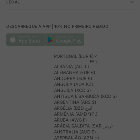
LEGAL
DESCARREGUE A APP | 10% NO PRIMEIRO PEDIDO
PORTUGAL (EUR €)
PAÍS
ALBÂNIA (ALL L)
ALEMANHA (EUR €)
ANDORRA (EUR €)
ANGOLA (AOA KZ)
ANGUILA (XCD $)
ANTÍGUA E BARBUDA (XCD $)
ARGENTINA (ARS $)
ARGÉLIA (DZD د.ج)
ARMÉNIA (AMD ԴՐ.)
ARUBA (AWG Ƒ)
ARÁBIA SAUDITA (SAR ر.س)
AUSTRÁLIA (AUD $)
AZERBAIJÃO (AZN ₼)