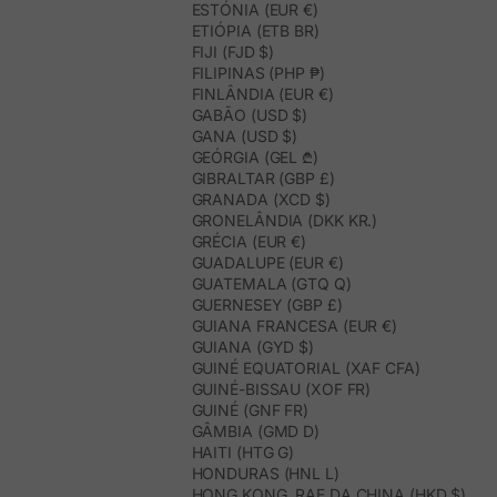
ESTÓNIA (EUR €)
ETIÓPIA (ETB BR)
FIJI (FJD $)
FILIPINAS (PHP ₱)
FINLÂNDIA (EUR €)
GABÃO (USD $)
GANA (USD $)
GEÓRGIA (GEL ₾)
GIBRALTAR (GBP £)
GRANADA (XCD $)
GRONELÂNDIA (DKK KR.)
GRÉCIA (EUR €)
GUADALUPE (EUR €)
GUATEMALA (GTQ Q)
GUERNESEY (GBP £)
GUIANA FRANCESA (EUR €)
GUIANA (GYD $)
GUINÉ EQUATORIAL (XAF CFA)
GUINÉ-BISSAU (XOF FR)
GUINÉ (GNF FR)
GÂMBIA (GMD D)
HAITI (HTG G)
HONDURAS (HNL L)
HONG KONG, RAE DA CHINA (HKD $)