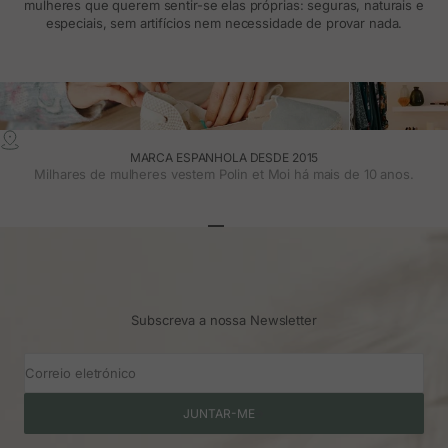
mulheres que querem sentir-se elas próprias: seguras, naturais e
especiais, sem artifícios nem necessidade de provar nada.
MARCA ESPANHOLA DESDE 2015
Milhares de mulheres vestem Polin et Moi há mais de 10 anos.
Ir para o artigo 1
Ir para o artigo 2
Ir para o artigo 3
Subscreva a nossa Newsletter
Correio eletrónico
JUNTAR-ME