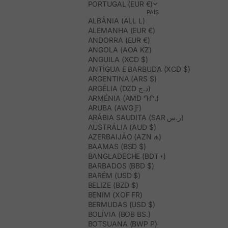
PORTUGAL (EUR €)
PAÍS
ALBÂNIA (ALL L)
ALEMANHA (EUR €)
ANDORRA (EUR €)
ANGOLA (AOA KZ)
ANGUILA (XCD $)
ANTÍGUA E BARBUDA (XCD $)
ARGENTINA (ARS $)
ARGÉLIA (DZD د.ج)
ARMÉNIA (AMD ԴՐ.)
ARUBA (AWG Ƒ)
ARÁBIA SAUDITA (SAR ر.س)
AUSTRÁLIA (AUD $)
AZERBAIJÃO (AZN ₼)
BAAMAS (BSD $)
BANGLADECHE (BDT ৳)
BARBADOS (BBD $)
BARÉM (USD $)
BELIZE (BZD $)
BENIM (XOF FR)
BERMUDAS (USD $)
BOLÍVIA (BOB BS.)
BOTSUANA (BWP P)