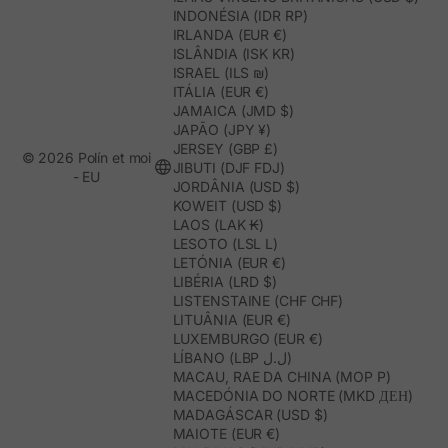
INDONÉSIA (IDR RP)
IRLANDA (EUR €)
ISLÂNDIA (ISK KR)
ISRAEL (ILS ₪)
ITÁLIA (EUR €)
JAMAICA (JMD $)
JAPÃO (JPY ¥)
JERSEY (GBP £)
© 2026 Polín et moi
JIBUTI (DJF FDJ)
- EU
JORDÂNIA (USD $)
KOWEIT (USD $)
LAOS (LAK ₭)
LESOTO (LSL L)
LETÓNIA (EUR €)
LIBÉRIA (LRD $)
LISTENSTAINE (CHF CHF)
LITUÂNIA (EUR €)
LUXEMBURGO (EUR €)
LÍBANO (LBP ل.ل)
MACAU, RAE DA CHINA (MOP P)
MACEDÓNIA DO NORTE (MKD ДЕН)
MADAGÁSCAR (USD $)
MAIOTE (EUR €)