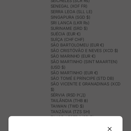
SEICHELES (SCR ₨)
SENEGAL (XOF FR)
SERRA LEOA (SLL LE)
SINGAPURA (SGD $)
SRI LANCA (LKR ₨)
SURINAME (SRD $)
SUÉCIA (EUR €)
SUÍÇA (CHF CHF)
SÃO BARTOLOMEU (EUR €)
SÃO CRISTÓVÃO E NEVES (XCD $)
SÃO MARINHO (EUR €)
SÃO MARTINHO (SINT MAARTEN)
(USD $)
SÃO MARTINHO (EUR €)
SÃO TOMÉ E PRÍNCIPE (STD DB)
SÃO VICENTE E GRANADINAS (XCD
$)
SÉRVIA (RSD РСД)
TAILÂNDIA (THB ฿)
TAIWAN (TWD $)
TANZÂNIA (TZS SH)
TIMOR-LESTE (USD $)
TOGO (XOF FR)
TONGA (TOP T$)