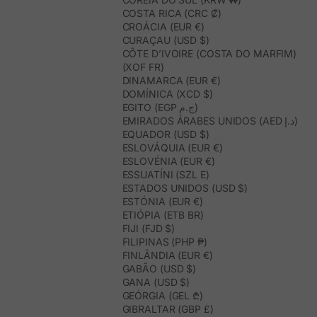
COSTA RICA (CRC ₡)
CROÁCIA (EUR €)
CURAÇAU (USD $)
CÔTE D’IVOIRE (COSTA DO MARFIM)
(XOF FR)
DINAMARCA (EUR €)
DOMÍNICA (XCD $)
EGITO (EGP ج.م)
EMIRADOS ÁRABES UNIDOS (AED د.إ)
EQUADOR (USD $)
ESLOVÁQUIA (EUR €)
ESLOVÉNIA (EUR €)
ESSUATÍNI (SZL E)
ESTADOS UNIDOS (USD $)
ESTÓNIA (EUR €)
ETIÓPIA (ETB BR)
FIJI (FJD $)
FILIPINAS (PHP ₱)
FINLÂNDIA (EUR €)
GABÃO (USD $)
GANA (USD $)
GEÓRGIA (GEL ₾)
GIBRALTAR (GBP £)