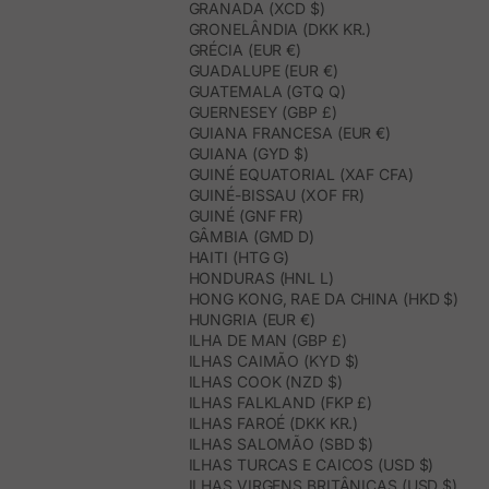
GRANADA (XCD $)
GRONELÂNDIA (DKK KR.)
GRÉCIA (EUR €)
GUADALUPE (EUR €)
GUATEMALA (GTQ Q)
GUERNESEY (GBP £)
GUIANA FRANCESA (EUR €)
GUIANA (GYD $)
GUINÉ EQUATORIAL (XAF CFA)
GUINÉ-BISSAU (XOF FR)
GUINÉ (GNF FR)
GÂMBIA (GMD D)
HAITI (HTG G)
HONDURAS (HNL L)
HONG KONG, RAE DA CHINA (HKD $)
HUNGRIA (EUR €)
ILHA DE MAN (GBP £)
ILHAS CAIMÃO (KYD $)
ILHAS COOK (NZD $)
ILHAS FALKLAND (FKP £)
ILHAS FAROÉ (DKK KR.)
ILHAS SALOMÃO (SBD $)
ILHAS TURCAS E CAICOS (USD $)
ILHAS VIRGENS BRITÂNICAS (USD $)