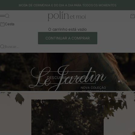
Ir para o conteúdo
MODA DE CERIMÓNIA E DO DIA A DIA PARA TODOS OS MOMENTOS
Polín et moi - EU
Buscar
Ca
Menu
Cesta
O carrinho está vazio
CONTINUAR A COMPRAR
Buscar…
DESCUBRE A COLEÇÃO
Ir para o 
Ir para o