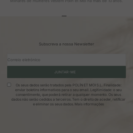
Milhares de mulheres vestem Polin et Moi há mais de 10 anos.
Ir para o artigo 1
Ir para o artigo 2
Ir para o artigo 3
Subscreva a nossa Newsletter
Correio eletrónico
JUNTAR-ME
Os seus dados serão tratados pela POLÍN ET MOI S.L. Finalidade:
enviar boletins informativos para o seu email. Legitimidade: o seu
consentimento, que poderá retirar a qualquer momento. Os seus
dados não serão cedidos a terceiros. Tem o direito de aceder, retificar
e eliminar os seus dados.
Mais informações