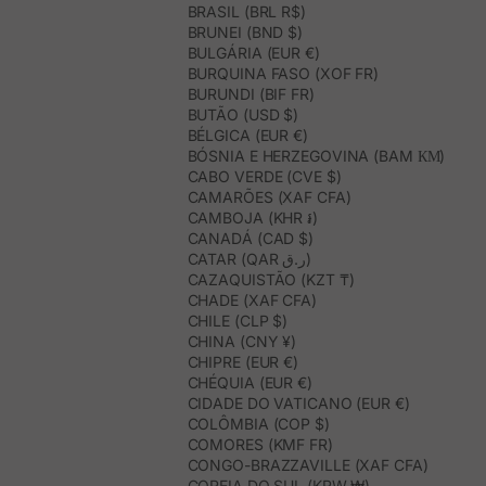
BRASIL (BRL R$)
BRUNEI (BND $)
BULGÁRIA (EUR €)
BURQUINA FASO (XOF FR)
BURUNDI (BIF FR)
BUTÃO (USD $)
BÉLGICA (EUR €)
BÓSNIA E HERZEGOVINA (BAM КМ)
CABO VERDE (CVE $)
CAMARÕES (XAF CFA)
CAMBOJA (KHR ៛)
CANADÁ (CAD $)
CATAR (QAR ر.ق)
CAZAQUISTÃO (KZT ₸)
CHADE (XAF CFA)
CHILE (CLP $)
CHINA (CNY ¥)
CHIPRE (EUR €)
CHÉQUIA (EUR €)
CIDADE DO VATICANO (EUR €)
COLÔMBIA (COP $)
COMORES (KMF FR)
CONGO-BRAZZAVILLE (XAF CFA)
COREIA DO SUL (KRW ₩)