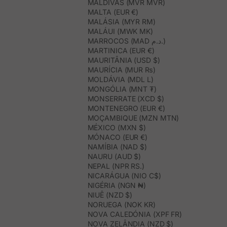
MALDIVAS (MVR MVR)
MALTA (EUR €)
MALÁSIA (MYR RM)
MALÁUI (MWK MK)
MARROCOS (MAD د.م.)
MARTINICA (EUR €)
MAURITÂNIA (USD $)
MAURÍCIA (MUR ₨)
MOLDÁVIA (MDL L)
MONGÓLIA (MNT ₮)
MONSERRATE (XCD $)
MONTENEGRO (EUR €)
MOÇAMBIQUE (MZN MTN)
MÉXICO (MXN $)
MÓNACO (EUR €)
NAMÍBIA (NAD $)
NAURU (AUD $)
NEPAL (NPR RS.)
NICARÁGUA (NIO C$)
NIGÉRIA (NGN ₦)
NIUÊ (NZD $)
NORUEGA (NOK KR)
NOVA CALEDÓNIA (XPF FR)
NOVA ZELÂNDIA (NZD $)