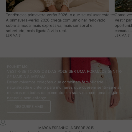
Tendências primavera-verão 2026: o que se vai usar esta temporada e
Como vest
A primavera-verão 2026 chega com um olhar renovado
Vestir pa
sobre a moda: mais expressiva, mais sensorial e,
oportunid
sobretudo, mais ligada à vida real.
camadas e
LER MAIS
LER MAIS
POLÍN ET MOI
VESTIR-SE TODOS OS DIAS PODE SER UMA FORMA DE SENTIR-
SE MAIS A SI MESMA.
Desenvolvemos coleções que combinam feminilidade,
naturalidade e critério para mulheres que querem sentir-se elas
mesmas em todos os momentos da sua vida, com uma elegância
natural e sem esforço.
DESCUBRE MAIS
MARCA ESPANHOLA DESDE 2015