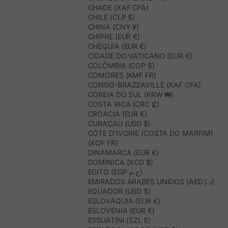
CHADE (XAF CFA)
CHILE (CLP $)
CHINA (CNY ¥)
CHIPRE (EUR €)
CHÉQUIA (EUR €)
CIDADE DO VATICANO (EUR €)
COLÔMBIA (COP $)
COMORES (KMF FR)
CONGO-BRAZZAVILLE (XAF CFA)
COREIA DO SUL (KRW ₩)
COSTA RICA (CRC ₡)
CROÁCIA (EUR €)
CURAÇAU (USD $)
CÔTE D’IVOIRE (COSTA DO MARFIM)
(XOF FR)
DINAMARCA (EUR €)
DOMÍNICA (XCD $)
EGITO (EGP ج.م)
EMIRADOS ÁRABES UNIDOS (AED د.إ)
EQUADOR (USD $)
ESLOVÁQUIA (EUR €)
ESLOVÉNIA (EUR €)
ESSUATÍNI (SZL E)