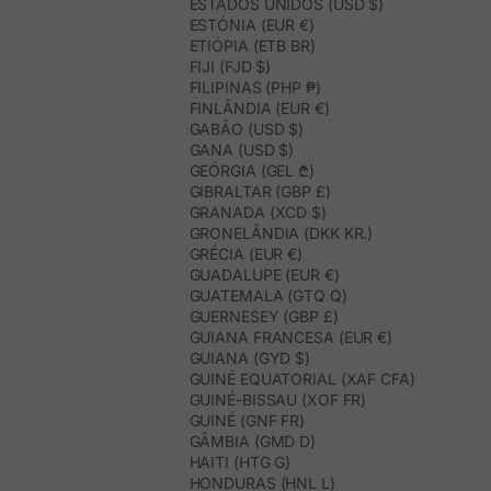
ESTADOS UNIDOS (USD $)
ESTÓNIA (EUR €)
ETIÓPIA (ETB BR)
FIJI (FJD $)
FILIPINAS (PHP ₱)
FINLÂNDIA (EUR €)
GABÃO (USD $)
GANA (USD $)
GEÓRGIA (GEL ₾)
GIBRALTAR (GBP £)
GRANADA (XCD $)
GRONELÂNDIA (DKK KR.)
GRÉCIA (EUR €)
GUADALUPE (EUR €)
GUATEMALA (GTQ Q)
GUERNESEY (GBP £)
GUIANA FRANCESA (EUR €)
GUIANA (GYD $)
GUINÉ EQUATORIAL (XAF CFA)
GUINÉ-BISSAU (XOF FR)
GUINÉ (GNF FR)
GÂMBIA (GMD D)
HAITI (HTG G)
HONDURAS (HNL L)