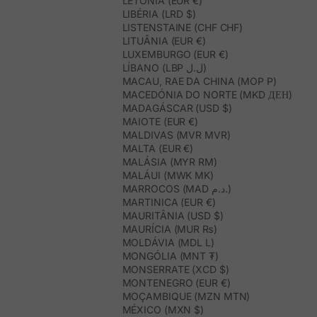
LETÓNIA (EUR €)
LIBÉRIA (LRD $)
LISTENSTAINE (CHF CHF)
LITUÂNIA (EUR €)
LUXEMBURGO (EUR €)
LÍBANO (LBP ل.ل)
MACAU, RAE DA CHINA (MOP P)
MACEDÓNIA DO NORTE (MKD ДЕН)
MADAGÁSCAR (USD $)
MAIOTE (EUR €)
MALDIVAS (MVR MVR)
MALTA (EUR €)
MALÁSIA (MYR RM)
MALÁUI (MWK MK)
MARROCOS (MAD د.م.)
MARTINICA (EUR €)
MAURITÂNIA (USD $)
MAURÍCIA (MUR ₨)
MOLDÁVIA (MDL L)
MONGÓLIA (MNT ₮)
MONSERRATE (XCD $)
MONTENEGRO (EUR €)
MOÇAMBIQUE (MZN MTN)
MÉXICO (MXN $)