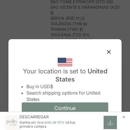
SÃO TOMÉ E PRÍNCIPE (STD DB)
SÃO VICENTE E GRANADINAS (XCD
$)
SÉRVIA (RSD РСД)
TAILÂNDIA (THB ฿)
TAIWAN (TWD $)
TANZÂNIA (TZS SH)
TIMOR-LESTE (USD $)
TOGO (XOF FR)
TONGA (TOP T$)
TRINDADE E TOBAGO (TTD $)
TUNÍSIA (USD $)
TURQUEMENISTÃO (USD $)
Your location is set to
United
TURQUIA (TRY ₺)
States
TUVALU (AUD $)
Change country/region
UGANDA (UGX USH)
Buy in
USD$
URUGUAI (UYU $U)
Search shipping options for
United
USBEQUISTÃO (UZS SO'M)
States
VANUATU (VUV VT)
VENEZUELA (USD $)
Continue
Continue
VIETNAME (VND ₫)
DESCARREGAR
Change country/region and language
Cancel
WALLIS E FUTUNA (XPF FR)
Ganha um
desconto de 10%
na tua
ZIMBABUÉ (USD $)
primeira compra
ZÂMBIA (ZMW K)