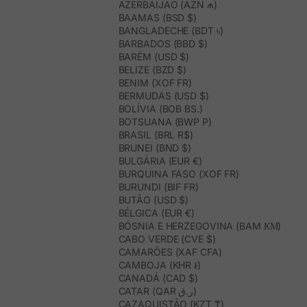
AZERBAIJÃO (AZN ₼)
BAAMAS (BSD $)
BANGLADECHE (BDT ৳)
BARBADOS (BBD $)
BARÉM (USD $)
BELIZE (BZD $)
BENIM (XOF FR)
BERMUDAS (USD $)
BOLÍVIA (BOB BS.)
BOTSUANA (BWP P)
BRASIL (BRL R$)
BRUNEI (BND $)
BULGÁRIA (EUR €)
BURQUINA FASO (XOF FR)
BURUNDI (BIF FR)
BUTÃO (USD $)
BÉLGICA (EUR €)
BÓSNIA E HERZEGOVINA (BAM КМ)
CABO VERDE (CVE $)
CAMARÕES (XAF CFA)
CAMBOJA (KHR ៛)
CANADÁ (CAD $)
CATAR (QAR ر.ق)
CAZAQUISTÃO (KZT ₸)