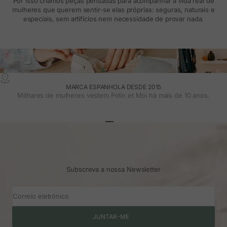
Por isso criamos peças pensadas para acompanhar a vida real de
mulheres que querem sentir-se elas próprias: seguras, naturais e
especiais, sem artifícios nem necessidade de provar nada.
MARCA ESPANHOLA DESDE 2015
Milhares de mulheres vestem Polin et Moi há mais de 10 anos.
Ir para o artigo 1
Ir para o artigo 2
Ir para o artigo 3
Subscreva a nossa Newsletter
Correio eletrónico
JUNTAR-ME