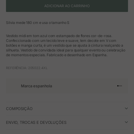
ADICIONAR AO CARRINHO
Silvia mede 180 cm e usa o tamanho S
Vestido midi em tom azul com estampado de flores cor-de-rosa.
Confeccionado com um tecido leve e suave, tem decote em V com
botões e manga curta, é um vestido que se ajusta à cintura realçando a
silhueta. Vestido de convidada ideal para qualquer evento ou celebração
de momentos especiais. Fabricado e desenhado em Espanha.
REFERÊNCIA: 205022.4XL
Marca espanhola
Ir para o 
Ir para o
Ir para 
Ir para
COMPOSIÇÃO
ENVIO, TROCAS E DEVOLUÇÕES