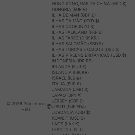
HONG KONG, RAE DA CHINA (HKD $)
HUNGRIA (EUR €)
ILHA DE MAN (GBP £)
ILHAS CAIMÃO (KYD $)
ILHAS COOK (NZD $)
ILHAS FALKLAND (FKP £)
ILHAS FAROÉ (DKK KR.)
ILHAS SALOMÃO (SBD $)
ILHAS TURCAS E CAICOS (USD $)
ILHAS VIRGENS BRITÂNICAS (USD $)
INDONÉSIA (IDR RP)
IRLANDA (EUR €)
ISLÂNDIA (ISK KR)
ISRAEL (ILS ₪)
ITÁLIA (EUR €)
JAMAICA (JMD $)
JAPÃO (JPY ¥)
JERSEY (GBP £)
© 2026 Polín et moi
JIBUTI (DJF FDJ)
- EU
JORDÂNIA (USD $)
KOWEIT (USD $)
LAOS (LAK ₭)
LESOTO (LSL L)