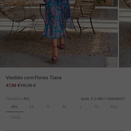
ZOOM
Vestido com Flores Tiana
Preço em promoção
Preço normal
47,99 €
119,95 €
Tamanho:
4XL
QUAL É O MEU TAMANHO?
4XL
XS
S
M
L
XL
XXL
XXXL