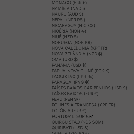
MÓNACO (EUR €)
NAMÍBIA (NAD $)
NAURU (AUD $)
NEPAL (NPR RS.)
NICARÁGUA (NIO C$)
NIGÉRIA (NGN ₦)
NIUÊ (NZD $)
NORUEGA (NOK KR)
NOVA CALEDÓNIA (XPF FR)
NOVA ZELÂNDIA (NZD $)
OMÃ (USD $)
PANAMÁ (USD $)
PAPUA-NOVA GUINÉ (PGK K)
PAQUISTÃO (PKR ₨)
PARAGUAI (PYG ₲)
PAÍSES BAIXOS CARIBENHOS (USD $)
PAÍSES BAIXOS (EUR €)
PERU (PEN S/)
POLINÉSIA FRANCESA (XPF FR)
POLÓNIA (EUR €)
PORTUGAL (EUR €)
QUIRGUISTÃO (KGS SOM)
QUIRIBÁTI (USD $)
QUÉNIA (KES KSH)