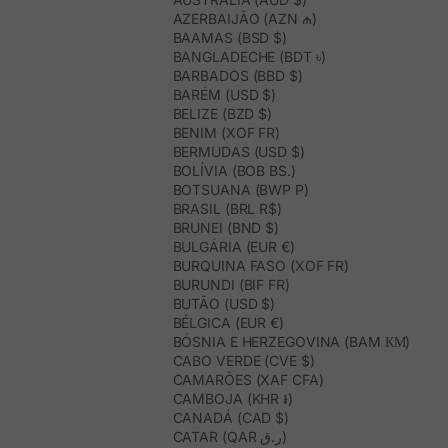
AZERBAIJÃO (AZN ₼)
BAAMAS (BSD $)
BANGLADECHE (BDT ৳)
BARBADOS (BBD $)
BARÉM (USD $)
BELIZE (BZD $)
BENIM (XOF FR)
BERMUDAS (USD $)
BOLÍVIA (BOB BS.)
BOTSUANA (BWP P)
BRASIL (BRL R$)
BRUNEI (BND $)
BULGÁRIA (EUR €)
BURQUINA FASO (XOF FR)
BURUNDI (BIF FR)
BUTÃO (USD $)
BÉLGICA (EUR €)
BÓSNIA E HERZEGOVINA (BAM КМ)
CABO VERDE (CVE $)
CAMARÕES (XAF CFA)
CAMBOJA (KHR ៛)
CANADÁ (CAD $)
CATAR (QAR ر.ق)