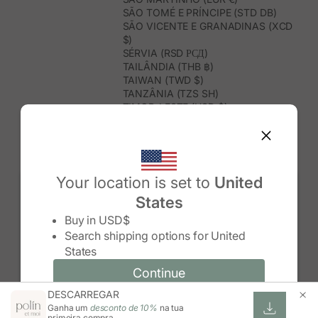
SÃO TOMÉ E PRÍNCIPE (STD DB)
SÃO VICENTE E GRANADINAS (XCD
$)
SÉRVIA (RSD РСД)
TAILÂNDIA (THB ฿)
TAIWAN (TWD $)
TANZÂNIA (TZS SH)
TIMOR-LESTE (USD $)
TOGO (XOF FR)
TONGA (TOP T$)
TRINDADE E TOBAGO (TTD $)
TUNÍSIA (USD $)
TURQUEMENISTÃO (USD $)
Your location is set to
United
TURQUIA (TRY ₺)
States
TUVALU (AUD $)
Change country/region
UGANDA (UGX USH)
Buy in
USD$
URUGUAI (UYU $U)
Search shipping options for
United
USBEQUISTÃO (UZS SO'M)
States
VANUATU (VUV VT)
VENEZUELA (USD $)
Continue
Continue
VIETNAME (VND ₫)
DESCARREGAR
Change country/region and language
Cancel
WALLIS E FUTUNA (XPF FR)
Ganha um
desconto de 10%
na tua
ZIMBABUÉ (USD $)
primeira compra