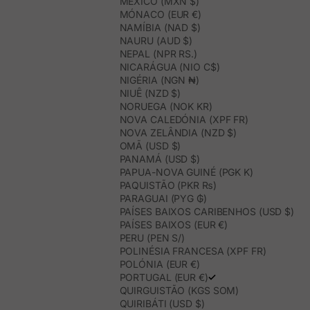
MÉXICO (MXN $)
MÓNACO (EUR €)
NAMÍBIA (NAD $)
NAURU (AUD $)
NEPAL (NPR RS.)
NICARÁGUA (NIO C$)
NIGÉRIA (NGN ₦)
NIUÊ (NZD $)
NORUEGA (NOK KR)
NOVA CALEDÓNIA (XPF FR)
NOVA ZELÂNDIA (NZD $)
OMÃ (USD $)
PANAMÁ (USD $)
PAPUA-NOVA GUINÉ (PGK K)
PAQUISTÃO (PKR ₨)
PARAGUAI (PYG ₲)
PAÍSES BAIXOS CARIBENHOS (USD $)
PAÍSES BAIXOS (EUR €)
PERU (PEN S/)
POLINÉSIA FRANCESA (XPF FR)
POLÓNIA (EUR €)
PORTUGAL (EUR €)
QUIRGUISTÃO (KGS SOM)
QUIRIBÁTI (USD $)