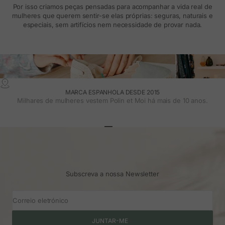
Por isso criamos peças pensadas para acompanhar a vida real de
mulheres que querem sentir-se elas próprias: seguras, naturais e
especiais, sem artifícios nem necessidade de provar nada.
MARCA ESPANHOLA DESDE 2015
Milhares de mulheres vestem Polin et Moi há mais de 10 anos.
Ir para o artigo 1
Ir para o artigo 2
Ir para o artigo 3
Subscreva a nossa Newsletter
Correio eletrónico
JUNTAR-ME