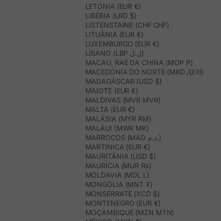
LETÓNIA (EUR €)
LIBÉRIA (LRD $)
LISTENSTAINE (CHF CHF)
LITUÂNIA (EUR €)
LUXEMBURGO (EUR €)
LÍBANO (LBP ل.ل)
MACAU, RAE DA CHINA (MOP P)
MACEDÓNIA DO NORTE (MKD ДЕН)
MADAGÁSCAR (USD $)
MAIOTE (EUR €)
MALDIVAS (MVR MVR)
MALTA (EUR €)
MALÁSIA (MYR RM)
MALÁUI (MWK MK)
MARROCOS (MAD د.م.)
MARTINICA (EUR €)
MAURITÂNIA (USD $)
MAURÍCIA (MUR ₨)
MOLDÁVIA (MDL L)
MONGÓLIA (MNT ₮)
MONSERRATE (XCD $)
MONTENEGRO (EUR €)
MOÇAMBIQUE (MZN MTN)