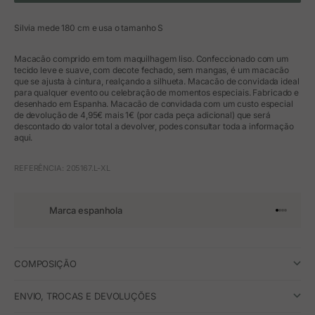
Silvia mede 180 cm e usa o tamanho S
Macacão comprido em tom maquilhagem liso. Confeccionado com um
tecido leve e suave, com decote fechado, sem mangas, é um macacão
que se ajusta à cintura, realçando a silhueta. Macacão de convidada ideal
para qualquer evento ou celebração de momentos especiais. Fabricado e
desenhado em Espanha. Macacão de convidada com um custo especial
de devolução de 4,95€ mais 1€ (por cada peça adicional) que será
descontado do valor total a devolver, podes consultar toda a informação
aqui.
REFERÊNCIA: 205167.L-XL
Marca espanhola
Ir para o 
Ir para o
Ir para 
Ir para
COMPOSIÇÃO
ENVIO, TROCAS E DEVOLUÇÕES