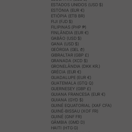
ESTADOS UNIDOS (USD $)
ESTÓNIA (EUR €)
ETIÓPIA (ETB BR)
FIJI (FJD $)
FILIPINAS (PHP ₱)
FINLÂNDIA (EUR €)
GABÃO (USD $)
GANA (USD $)
GEÓRGIA (GEL ₾)
GIBRALTAR (GBP £)
GRANADA (XCD $)
GRONELÂNDIA (DKK KR.)
GRÉCIA (EUR €)
GUADALUPE (EUR €)
GUATEMALA (GTQ Q)
GUERNESEY (GBP £)
GUIANA FRANCESA (EUR €)
GUIANA (GYD $)
GUINÉ EQUATORIAL (XAF CFA)
GUINÉ-BISSAU (XOF FR)
GUINÉ (GNF FR)
GÂMBIA (GMD D)
HAITI (HTG G)