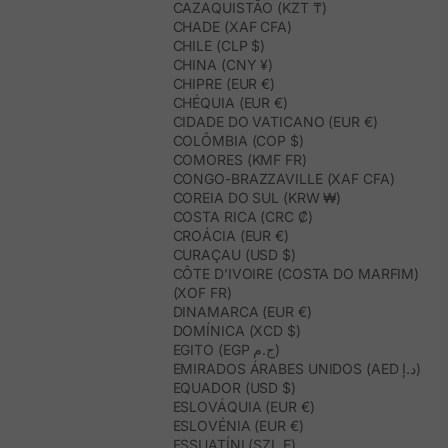
CAZAQUISTÃO (KZT ₸)
CHADE (XAF CFA)
CHILE (CLP $)
CHINA (CNY ¥)
CHIPRE (EUR €)
CHÉQUIA (EUR €)
CIDADE DO VATICANO (EUR €)
COLÔMBIA (COP $)
COMORES (KMF FR)
CONGO-BRAZZAVILLE (XAF CFA)
COREIA DO SUL (KRW ₩)
COSTA RICA (CRC ₡)
CROÁCIA (EUR €)
CURAÇAU (USD $)
CÔTE D’IVOIRE (COSTA DO MARFIM)
(XOF FR)
DINAMARCA (EUR €)
DOMÍNICA (XCD $)
EGITO (EGP ج.م)
EMIRADOS ÁRABES UNIDOS (AED د.إ)
EQUADOR (USD $)
ESLOVÁQUIA (EUR €)
ESLOVÉNIA (EUR €)
ESSUATÍNI (SZL E)