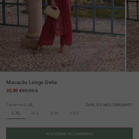
ZOOM
Macacão Longo Delia
Preço em promoção
Preço normal
35,99 €
89,95 €
Tamanho:
L-XL
QUAL É O MEU TAMANHO?
L-XL
M-L
S-M
XS-S
ADICIONAR AO CARRINHO