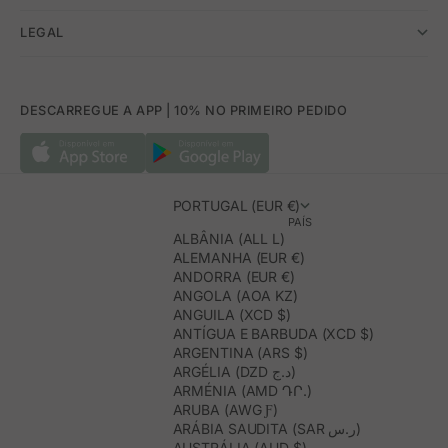
LEGAL
DESCARREGUE A APP | 10% NO PRIMEIRO PEDIDO
PORTUGAL (EUR €)
PAÍS
ALBÂNIA (ALL L)
ALEMANHA (EUR €)
ANDORRA (EUR €)
ANGOLA (AOA KZ)
ANGUILA (XCD $)
ANTÍGUA E BARBUDA (XCD $)
ARGENTINA (ARS $)
ARGÉLIA (DZD د.ج)
ARMÉNIA (AMD ԴՐ.)
ARUBA (AWG Ƒ)
ARÁBIA SAUDITA (SAR ر.س)
AUSTRÁLIA (AUD $)