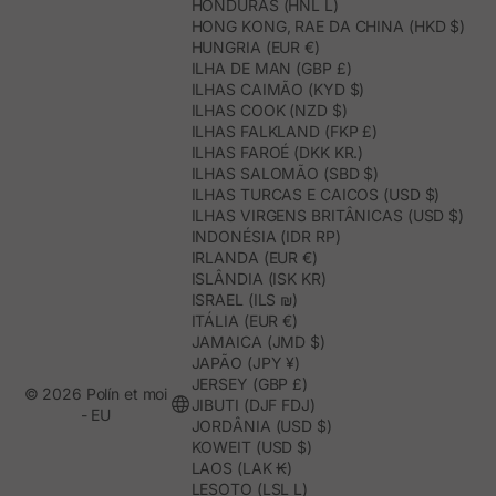
HONDURAS (HNL L)
HONG KONG, RAE DA CHINA (HKD $)
HUNGRIA (EUR €)
ILHA DE MAN (GBP £)
ILHAS CAIMÃO (KYD $)
ILHAS COOK (NZD $)
ILHAS FALKLAND (FKP £)
ILHAS FAROÉ (DKK KR.)
ILHAS SALOMÃO (SBD $)
ILHAS TURCAS E CAICOS (USD $)
ILHAS VIRGENS BRITÂNICAS (USD $)
INDONÉSIA (IDR RP)
IRLANDA (EUR €)
ISLÂNDIA (ISK KR)
ISRAEL (ILS ₪)
ITÁLIA (EUR €)
JAMAICA (JMD $)
JAPÃO (JPY ¥)
JERSEY (GBP £)
© 2026 Polín et moi
JIBUTI (DJF FDJ)
- EU
JORDÂNIA (USD $)
KOWEIT (USD $)
LAOS (LAK ₭)
LESOTO (LSL L)