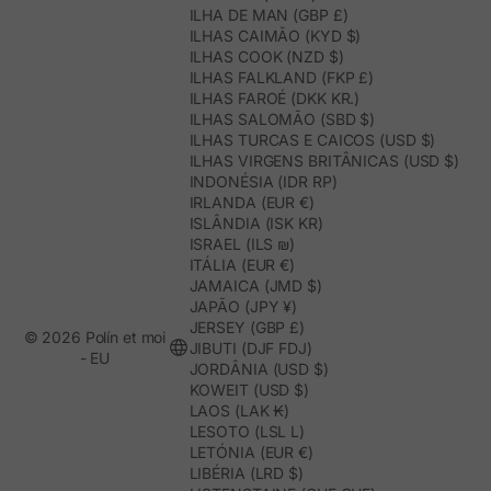
ILHA DE MAN (GBP £)
ILHAS CAIMÃO (KYD $)
ILHAS COOK (NZD $)
ILHAS FALKLAND (FKP £)
ILHAS FAROÉ (DKK KR.)
ILHAS SALOMÃO (SBD $)
ILHAS TURCAS E CAICOS (USD $)
ILHAS VIRGENS BRITÂNICAS (USD $)
INDONÉSIA (IDR RP)
IRLANDA (EUR €)
ISLÂNDIA (ISK KR)
ISRAEL (ILS ₪)
ITÁLIA (EUR €)
JAMAICA (JMD $)
JAPÃO (JPY ¥)
JERSEY (GBP £)
© 2026 Polín et moi
JIBUTI (DJF FDJ)
- EU
JORDÂNIA (USD $)
KOWEIT (USD $)
LAOS (LAK ₭)
LESOTO (LSL L)
LETÓNIA (EUR €)
LIBÉRIA (LRD $)