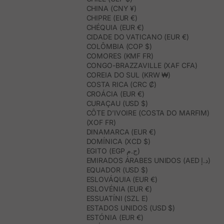
CHINA (CNY ¥)
CHIPRE (EUR €)
CHÉQUIA (EUR €)
CIDADE DO VATICANO (EUR €)
COLÔMBIA (COP $)
COMORES (KMF FR)
CONGO-BRAZZAVILLE (XAF CFA)
COREIA DO SUL (KRW ₩)
COSTA RICA (CRC ₡)
CROÁCIA (EUR €)
CURAÇAU (USD $)
CÔTE D’IVOIRE (COSTA DO MARFIM)
(XOF FR)
DINAMARCA (EUR €)
DOMÍNICA (XCD $)
EGITO (EGP ج.م)
EMIRADOS ÁRABES UNIDOS (AED د.إ)
EQUADOR (USD $)
ESLOVÁQUIA (EUR €)
ESLOVÉNIA (EUR €)
ESSUATÍNI (SZL E)
ESTADOS UNIDOS (USD $)
ESTÓNIA (EUR €)