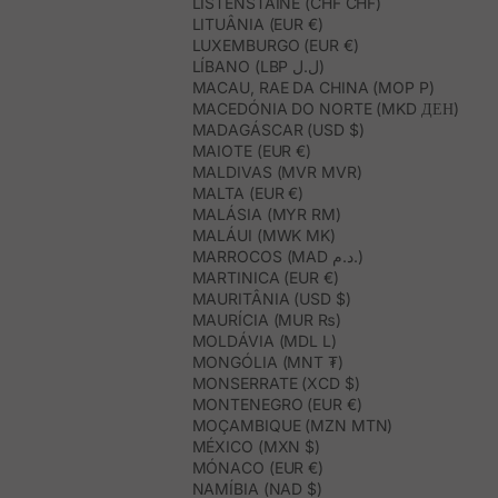
LISTENSTAINE (CHF CHF)
LITUÂNIA (EUR €)
LUXEMBURGO (EUR €)
LÍBANO (LBP ل.ل)
MACAU, RAE DA CHINA (MOP P)
MACEDÓNIA DO NORTE (MKD ДЕН)
MADAGÁSCAR (USD $)
MAIOTE (EUR €)
MALDIVAS (MVR MVR)
MALTA (EUR €)
MALÁSIA (MYR RM)
MALÁUI (MWK MK)
MARROCOS (MAD د.م.)
MARTINICA (EUR €)
MAURITÂNIA (USD $)
MAURÍCIA (MUR ₨)
MOLDÁVIA (MDL L)
MONGÓLIA (MNT ₮)
MONSERRATE (XCD $)
MONTENEGRO (EUR €)
MOÇAMBIQUE (MZN MTN)
MÉXICO (MXN $)
MÓNACO (EUR €)
NAMÍBIA (NAD $)