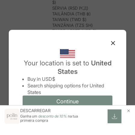
$)
SÉRVIA (RSD РСД)
TAILÂNDIA (THB ฿)
TAIWAN (TWD $)
TANZÂNIA (TZS SH)
TIMOR-LESTE (USD $)
TOGO (XOF FR)
TONGA (TOP T$)
TRINDADE E TOBAGO (TTD $)
TUNÍSIA (USD $)
TURQUEMENISTÃO (USD $)
Your location is set to
United
TURQUIA (TRY ₺)
States
TUVALU (AUD $)
Change country/region
UGANDA (UGX USH)
Buy in
USD$
URUGUAI (UYU $U)
Search shipping options for
United
USBEQUISTÃO (UZS SO'M)
States
VANUATU (VUV VT)
VENEZUELA (USD $)
Continue
Continue
VIETNAME (VND ₫)
DESCARREGAR
Change country/region and language
Cancel
WALLIS E FUTUNA (XPF FR)
Ganha um
desconto de 10%
na tua
ZIMBABUÉ (USD $)
primeira compra
ZÂMBIA (ZMW K)
ÁFRICA DO SUL (ZAR R)
ÁUSTRIA (EUR €)