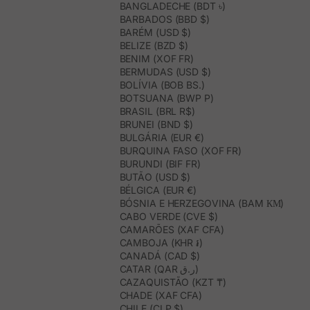
BANGLADECHE (BDT ৳)
BARBADOS (BBD $)
BARÉM (USD $)
BELIZE (BZD $)
BENIM (XOF FR)
BERMUDAS (USD $)
BOLÍVIA (BOB BS.)
BOTSUANA (BWP P)
BRASIL (BRL R$)
BRUNEI (BND $)
BULGÁRIA (EUR €)
BURQUINA FASO (XOF FR)
BURUNDI (BIF FR)
BUTÃO (USD $)
BÉLGICA (EUR €)
BÓSNIA E HERZEGOVINA (BAM КМ)
CABO VERDE (CVE $)
CAMARÕES (XAF CFA)
CAMBOJA (KHR ៛)
CANADÁ (CAD $)
CATAR (QAR ر.ق)
CAZAQUISTÃO (KZT ₸)
CHADE (XAF CFA)
CHILE (CLP $)