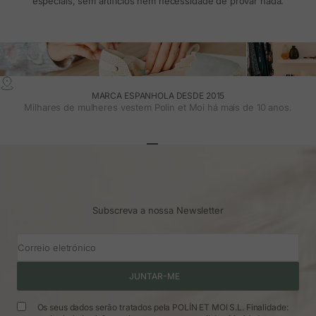
especiais, sem artifícios nem necessidade de provar nada.
MARCA ESPANHOLA DESDE 2015
Milhares de mulheres vestem Polin et Moi há mais de 10 anos.
Ir para o artigo 1
Ir para o artigo 2
Ir para o artigo 3
Subscreva a nossa Newsletter
Correio eletrónico
JUNTAR-ME
Os seus dados serão tratados pela POLÍN ET MOI S.L. Finalidade: