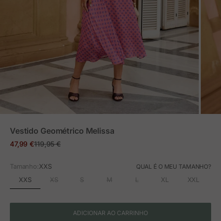
ZOOM
Vestido Geométrico Melissa
Preço em promoção
Preço normal
47,99 €
119,95 €
Tamanho:
XXS
QUAL É O MEU TAMANHO?
XXS
XS
S
M
L
XL
XXL
ADICIONAR AO CARRINHO