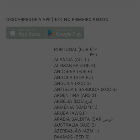
DESCARREGUE A APP | 10% NO PRIMEIRO PEDIDO
PORTUGAL (EUR €)
PAÍS
ALBÂNIA (ALL L)
ALEMANHA (EUR €)
ANDORRA (EUR €)
ANGOLA (AOA KZ)
ANGUILA (XCD $)
ANTÍGUA E BARBUDA (XCD $)
ARGENTINA (ARS $)
ARGÉLIA (DZD د.ج)
ARMÉNIA (AMD ԴՐ.)
ARUBA (AWG Ƒ)
ARÁBIA SAUDITA (SAR ر.س)
AUSTRÁLIA (AUD $)
AZERBAIJÃO (AZN ₼)
BAAMAS (BSD $)