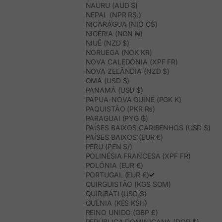
NAURU (AUD $)
NEPAL (NPR RS.)
NICARÁGUA (NIO C$)
NIGÉRIA (NGN ₦)
NIUÊ (NZD $)
NORUEGA (NOK KR)
NOVA CALEDÓNIA (XPF FR)
NOVA ZELÂNDIA (NZD $)
OMÃ (USD $)
PANAMÁ (USD $)
PAPUA-NOVA GUINÉ (PGK K)
PAQUISTÃO (PKR ₨)
PARAGUAI (PYG ₲)
PAÍSES BAIXOS CARIBENHOS (USD $)
PAÍSES BAIXOS (EUR €)
PERU (PEN S/)
POLINÉSIA FRANCESA (XPF FR)
POLÓNIA (EUR €)
PORTUGAL (EUR €)
QUIRGUISTÃO (KGS SOM)
QUIRIBÁTI (USD $)
QUÉNIA (KES KSH)
REINO UNIDO (GBP £)
REPÚBLICA DOMINICANA (DOP $)