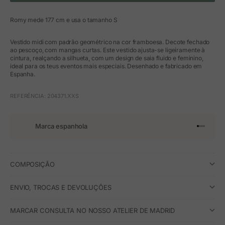
Romy mede 177 cm e usa o tamanho S
Vestido midi com padrão geométrico na cor framboesa. Decote fechado
ao pescoço, com mangas curtas. Este vestido ajusta-se ligeiramente à
cintura, realçando a silhueta, com um design de saia fluido e feminino,
ideal para os teus eventos mais especiais. Desenhado e fabricado em
Espanha.
REFERÊNCIA: 204371.XXS
Marca espanhola
Ir para o 
Ir para o
Ir para 
Ir para
COMPOSIÇÃO
ENVIO, TROCAS E DEVOLUÇÕES
MARCAR CONSULTA NO NOSSO ATELIER DE MADRID