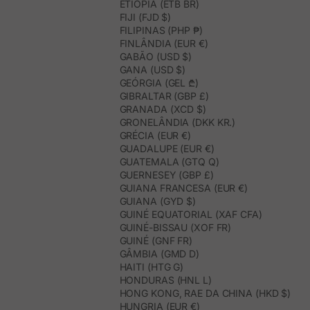
ETIÓPIA (ETB BR)
FIJI (FJD $)
FILIPINAS (PHP ₱)
FINLÂNDIA (EUR €)
GABÃO (USD $)
GANA (USD $)
GEÓRGIA (GEL ₾)
GIBRALTAR (GBP £)
GRANADA (XCD $)
GRONELÂNDIA (DKK KR.)
GRÉCIA (EUR €)
GUADALUPE (EUR €)
GUATEMALA (GTQ Q)
GUERNESEY (GBP £)
GUIANA FRANCESA (EUR €)
GUIANA (GYD $)
GUINÉ EQUATORIAL (XAF CFA)
GUINÉ-BISSAU (XOF FR)
GUINÉ (GNF FR)
GÂMBIA (GMD D)
HAITI (HTG G)
HONDURAS (HNL L)
HONG KONG, RAE DA CHINA (HKD $)
HUNGRIA (EUR €)