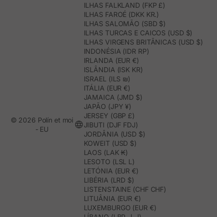
ILHAS FALKLAND (FKP £)
ILHAS FAROÉ (DKK KR.)
ILHAS SALOMÃO (SBD $)
ILHAS TURCAS E CAICOS (USD $)
ILHAS VIRGENS BRITÂNICAS (USD $)
INDONÉSIA (IDR RP)
IRLANDA (EUR €)
ISLÂNDIA (ISK KR)
ISRAEL (ILS ₪)
ITÁLIA (EUR €)
JAMAICA (JMD $)
JAPÃO (JPY ¥)
JERSEY (GBP £)
© 2026 Polín et moi
JIBUTI (DJF FDJ)
- EU
JORDÂNIA (USD $)
KOWEIT (USD $)
LAOS (LAK ₭)
LESOTO (LSL L)
LETÓNIA (EUR €)
LIBÉRIA (LRD $)
LISTENSTAINE (CHF CHF)
LITUÂNIA (EUR €)
LUXEMBURGO (EUR €)
LÍBANO (LBP ل.ل)