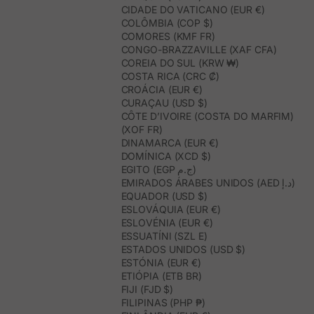
CIDADE DO VATICANO (EUR €)
COLÔMBIA (COP $)
COMORES (KMF FR)
CONGO-BRAZZAVILLE (XAF CFA)
COREIA DO SUL (KRW ₩)
COSTA RICA (CRC ₡)
CROÁCIA (EUR €)
CURAÇAU (USD $)
CÔTE D’IVOIRE (COSTA DO MARFIM)
(XOF FR)
DINAMARCA (EUR €)
DOMÍNICA (XCD $)
EGITO (EGP ج.م)
EMIRADOS ÁRABES UNIDOS (AED د.إ)
EQUADOR (USD $)
ESLOVÁQUIA (EUR €)
ESLOVÉNIA (EUR €)
ESSUATÍNI (SZL E)
ESTADOS UNIDOS (USD $)
ESTÓNIA (EUR €)
ETIÓPIA (ETB BR)
FIJI (FJD $)
FILIPINAS (PHP ₱)