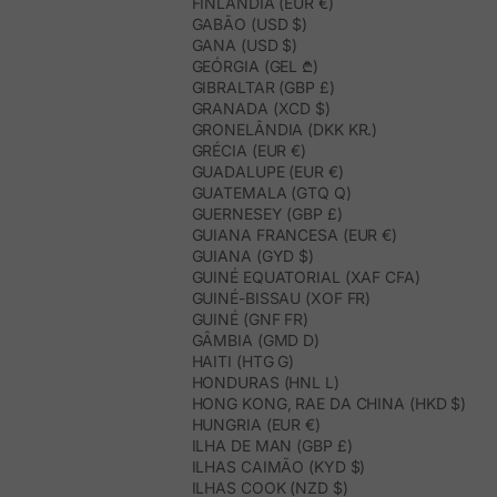
FINLÂNDIA (EUR €)
GABÃO (USD $)
GANA (USD $)
GEÓRGIA (GEL ₾)
GIBRALTAR (GBP £)
GRANADA (XCD $)
GRONELÂNDIA (DKK KR.)
GRÉCIA (EUR €)
GUADALUPE (EUR €)
GUATEMALA (GTQ Q)
GUERNESEY (GBP £)
GUIANA FRANCESA (EUR €)
GUIANA (GYD $)
GUINÉ EQUATORIAL (XAF CFA)
GUINÉ-BISSAU (XOF FR)
GUINÉ (GNF FR)
GÂMBIA (GMD D)
HAITI (HTG G)
HONDURAS (HNL L)
HONG KONG, RAE DA CHINA (HKD $)
HUNGRIA (EUR €)
ILHA DE MAN (GBP £)
ILHAS CAIMÃO (KYD $)
ILHAS COOK (NZD $)