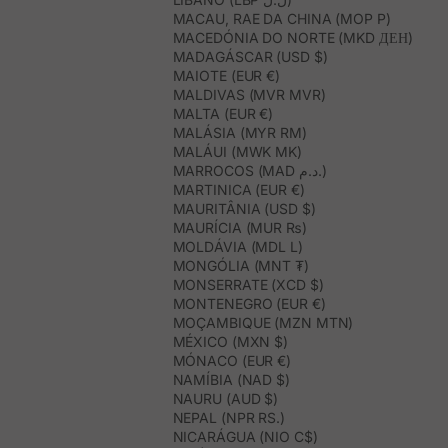
MACAU, RAE DA CHINA (MOP P)
MACEDÓNIA DO NORTE (MKD ДЕН)
MADAGÁSCAR (USD $)
MAIOTE (EUR €)
MALDIVAS (MVR MVR)
MALTA (EUR €)
MALÁSIA (MYR RM)
MALÁUI (MWK MK)
MARROCOS (MAD د.م.)
MARTINICA (EUR €)
MAURITÂNIA (USD $)
MAURÍCIA (MUR ₨)
MOLDÁVIA (MDL L)
MONGÓLIA (MNT ₮)
MONSERRATE (XCD $)
MONTENEGRO (EUR €)
MOÇAMBIQUE (MZN MTN)
MÉXICO (MXN $)
MÓNACO (EUR €)
NAMÍBIA (NAD $)
NAURU (AUD $)
NEPAL (NPR RS.)
NICARÁGUA (NIO C$)