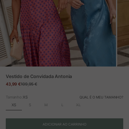
ZOOM
Vestido de Convidada Antonia
Preço em promoção
Preço normal
43,99 €
109,95 €
Tamanho:
XS
QUAL É O MEU TAMANHO?
XS
S
M
L
XL
ADICIONAR AO CARRINHO