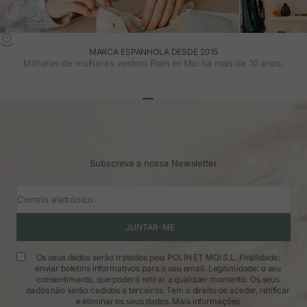
MARCA ESPANHOLA DESDE 2015
Milhares de mulheres vestem Polin et Moi há mais de 10 anos.
Ir para o artigo 1
Ir para o artigo 2
Ir para o artigo 3
Subscreva a nossa Newsletter
Correio eletrónico
JUNTAR-ME
Os seus dados serão tratados pela POLÍN ET MOI S.L. Finalidade:
enviar boletins informativos para o seu email. Legitimidade: o seu
consentimento, que poderá retirar a qualquer momento. Os seus
dados não serão cedidos a terceiros. Tem o direito de aceder, retificar
e eliminar os seus dados.
Mais informações