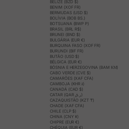
BELIZE (BZD $)
BENIM (XOF FR)
BERMUDAS (USD $)
BOLÍVIA (BOB BS.)
BOTSUANA (BWP P)
BRASIL (BRL R$)
BRUNEI (BND $)
BULGÁRIA (EUR €)
BURQUINA FASO (XOF FR)
BURUNDI (BIF FR)
BUTÃO (USD $)
BÉLGICA (EUR €)
BÓSNIA E HERZEGOVINA (BAM КМ)
CABO VERDE (CVE $)
CAMARÕES (XAF CFA)
CAMBOJA (KHR ៛)
CANADÁ (CAD $)
CATAR (QAR ر.ق)
CAZAQUISTÃO (KZT ₸)
CHADE (XAF CFA)
CHILE (CLP $)
CHINA (CNY ¥)
CHIPRE (EUR €)
CHÉQUIA (EUR €)