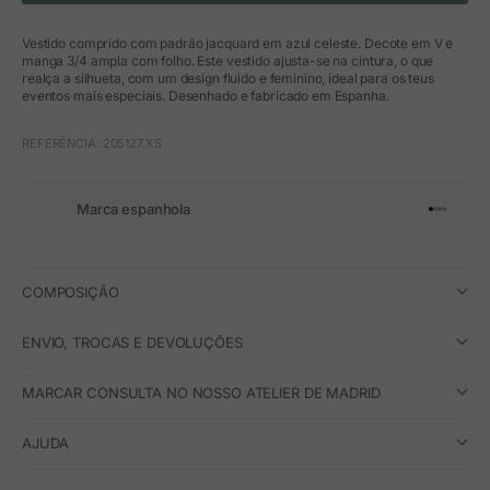
Vestido comprido com padrão jacquard em azul celeste. Decote em V e
manga 3/4 ampla com folho. Este vestido ajusta-se na cintura, o que
realça a silhueta, com um design fluido e feminino, ideal para os teus
eventos mais especiais. Desenhado e fabricado em Espanha.
REFERÊNCIA: 205127.XS
Marca espanhola
Ir para o 
Ir para o
Ir para 
Ir para
COMPOSIÇÃO
ENVIO, TROCAS E DEVOLUÇÕES
MARCAR CONSULTA NO NOSSO ATELIER DE MADRID
AJUDA