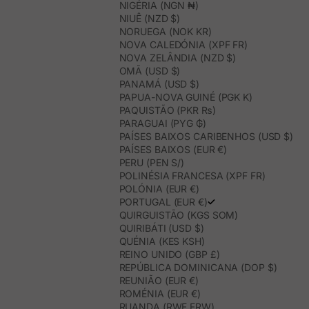
NIGÉRIA (NGN ₦)
NIUÊ (NZD $)
NORUEGA (NOK KR)
NOVA CALEDÓNIA (XPF FR)
NOVA ZELÂNDIA (NZD $)
OMÃ (USD $)
PANAMÁ (USD $)
PAPUA-NOVA GUINÉ (PGK K)
PAQUISTÃO (PKR ₨)
PARAGUAI (PYG ₲)
PAÍSES BAIXOS CARIBENHOS (USD $)
PAÍSES BAIXOS (EUR €)
PERU (PEN S/)
POLINÉSIA FRANCESA (XPF FR)
POLÓNIA (EUR €)
PORTUGAL (EUR €)
QUIRGUISTÃO (KGS SOM)
QUIRIBÁTI (USD $)
QUÉNIA (KES KSH)
REINO UNIDO (GBP £)
REPÚBLICA DOMINICANA (DOP $)
REUNIÃO (EUR €)
ROMÉNIA (EUR €)
RUANDA (RWF FRW)