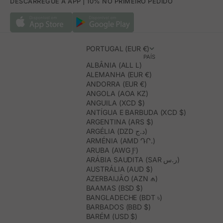
DESCARREGUE A APP | 10% NO PRIMEIRO PEDIDO
PORTUGAL (EUR €)
PAÍS
ALBÂNIA (ALL L)
ALEMANHA (EUR €)
ANDORRA (EUR €)
ANGOLA (AOA KZ)
ANGUILA (XCD $)
ANTÍGUA E BARBUDA (XCD $)
ARGENTINA (ARS $)
ARGÉLIA (DZD د.ج)
ARMÉNIA (AMD ԴՐ.)
ARUBA (AWG Ƒ)
ARÁBIA SAUDITA (SAR ر.س)
AUSTRÁLIA (AUD $)
AZERBAIJÃO (AZN ₼)
BAAMAS (BSD $)
BANGLADECHE (BDT ৳)
BARBADOS (BBD $)
BARÉM (USD $)