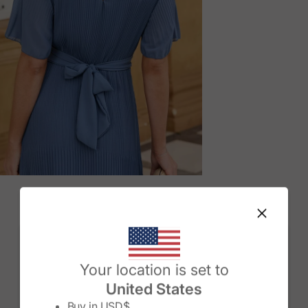
M
Change country/region
Your location is set to
United States
Buy in
USD$