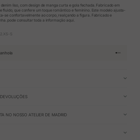
l denim liso, com design de manga curta e gola fechada. Fabricado em
 e fluido, que confere um toque romântico e feminino. Este modelo ajusta-
ta-se confortavelmente ao corpo, realçando a figura. Fabricado e
a. pode consultar toda a informação aqui.
2.XS-S
anhola
Ir para o arti
Ir para o art
Ir para o ar
Ir para o a
E DEVOLUÇÕES
A NO NOSSO ATELIER DE MADRID