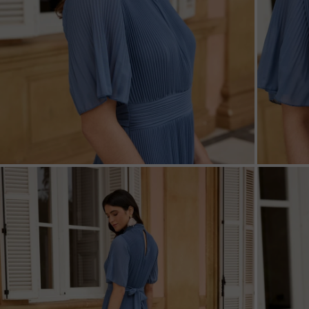
ZOOM
ZOO