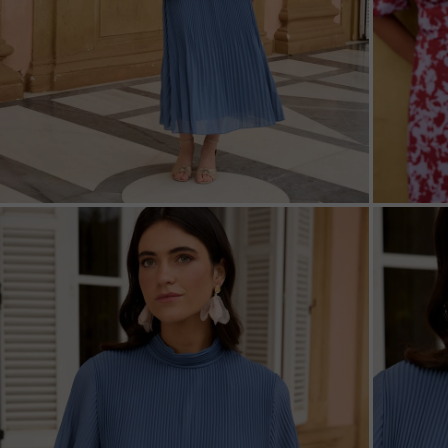
ZOOM
ZOO