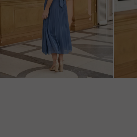
ZOOM
ZOO