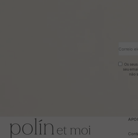
Correio el
Os seus 
seu emai
não s
APOI
Cont