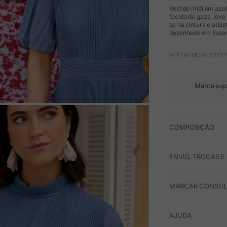
Vestido midi em azu
tecido de gaze, leve
se na cintura e adap
desenhado em Espanh
REFERÊNCIA: 20422
Marca esp
M
COMPOSIÇÃO
ENVIO, TROCAS 
MARCAR CONSULT
AJUDA