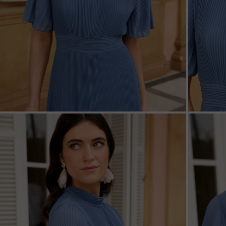
ZOOM
ZOO