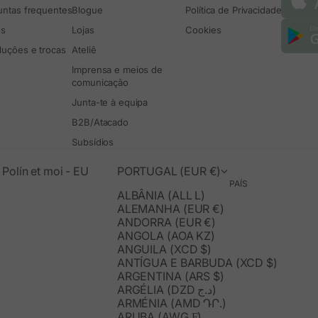
untas frequentes
Blogue
Política de Privacidade
os
Lojas
Cookies
luções e trocas
Ateliê
Imprensa e meios de
comunicação
Junta-te à equipa
B2B/Atacado
Subsídios
Polín et moi - EU
PORTUGAL (EUR €)
PAÍS
ALBÂNIA (ALL L)
ALEMANHA (EUR €)
ANDORRA (EUR €)
ANGOLA (AOA KZ)
ANGUILA (XCD $)
ANTÍGUA E BARBUDA (XCD $)
ARGENTINA (ARS $)
ARGÉLIA (DZD د.ج)
ARMÉNIA (AMD ԴՐ.)
ARUBA (AWG Ƒ)