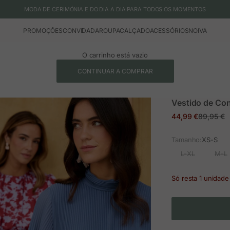
MODA DE CERIMÓNIA E DO DIA A DIA PARA TODOS OS MOMENTOS
PROMOÇÕES
CONVIDADA
ROUPA
CALÇADO
ACESSÓRIOS
NOIVA
O carrinho está vazio
CONTINUAR A COMPRAR
Vestido de Co
Preço em promoç
Preço no
44,99 €
89,95 €
Tamanho:
XS-S
L-XL
M-L
Só resta 1 unidade