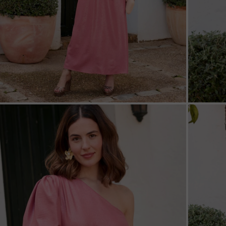
ZOOM
ZOO