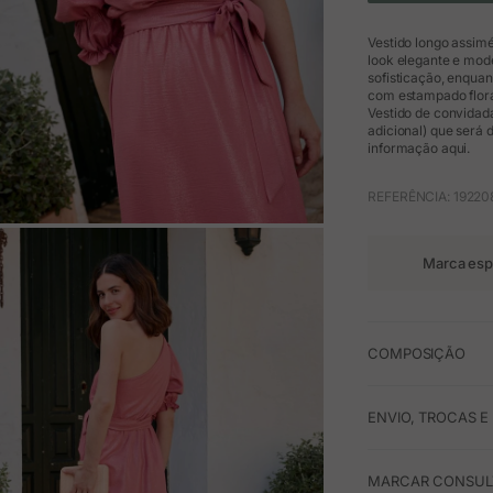
Vestido longo assim
look elegante e mod
sofisticação, enquan
com estampado flora
Vestido de convidad
adicional) que será 
informação aqui.
REFERÊNCIA: 19220
M
Marca esp
COMPOSIÇÃO
ENVIO, TROCAS 
MARCAR CONSULT