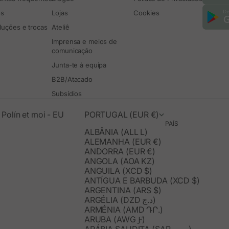
os
Lojas
Cookies
luções e trocas
Ateliê
Imprensa e meios de
comunicação
Junta-te à equipa
B2B/Atacado
Subsídios
Polín et moi - EU
PORTUGAL (EUR €)
PAÍS
ALBÂNIA (ALL L)
ALEMANHA (EUR €)
ANDORRA (EUR €)
ANGOLA (AOA KZ)
ANGUILA (XCD $)
ANTÍGUA E BARBUDA (XCD $)
ARGENTINA (ARS $)
ARGÉLIA (DZD د.ج)
ARMÉNIA (AMD ԴՐ.)
ARUBA (AWG Ƒ)