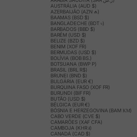
ARÁBIA SAUDITA (SAR ر.س)
AUSTRÁLIA (AUD $)
AZERBAIJÃO (AZN ₼)
BAAMAS (BSD $)
BANGLADECHE (BDT ৳)
BARBADOS (BBD $)
BARÉM (USD $)
BELIZE (BZD $)
BENIM (XOF FR)
BERMUDAS (USD $)
BOLÍVIA (BOB BS.)
BOTSUANA (BWP P)
BRASIL (BRL R$)
BRUNEI (BND $)
BULGÁRIA (EUR €)
BURQUINA FASO (XOF FR)
BURUNDI (BIF FR)
BUTÃO (USD $)
BÉLGICA (EUR €)
BÓSNIA E HERZEGOVINA (BAM КМ)
CABO VERDE (CVE $)
CAMARÕES (XAF CFA)
CAMBOJA (KHR ៛)
CANADÁ (CAD $)