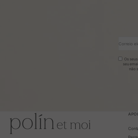
Correio el
Os seus 
seu emai
não s
APOI
Cont
Perg