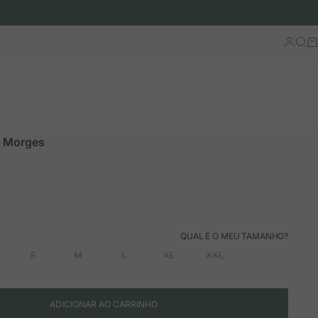
Iniciar 
Busc
Ca
a Morges
ão
mal
QUAL É O MEU TAMANHO?
S
M
L
XL
XXL
ADICIONAR AO CARRINHO