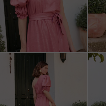
ZOOM
ZOO