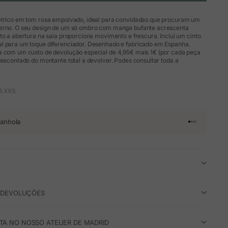
étrico em tom rosa empolvado, ideal para convidadas que procuram um
erno. O seu design de um só ombro com manga bufante acrescenta
to a abertura na saia proporciona movimento e frescura. Inclui um cinto
l para um toque diferenciador. Desenhado e fabricado em Espanha.
a com um custo de devolução especial de 4,95€ mais 1€ (por cada peça
descontado do montante total a devolver. Podes consultar toda a
8.XXS
anhola
Ir para o arti
Ir para o art
Ir para o ar
Ir para o a
E DEVOLUÇÕES
A NO NOSSO ATELIER DE MADRID