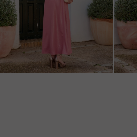
ZOOM
ZOO