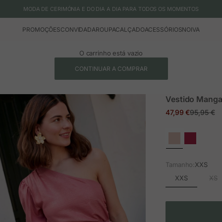
MODA DE CERIMÓNIA E DO DIA A DIA PARA TODOS OS MOMENTOS
PROMOÇÕES
CONVIDADA
ROUPA
CALÇADO
ACESSÓRIOS
NOIVA
O carrinho está vazio
CONTINUAR A COMPRAR
Vestido Mang
Preço em promoç
Preço nor
47,99 €
95,95 €
Tamanho:
XXS
XXS
XS