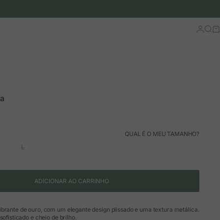
Iniciar 
Busc
Ca
ra
ão
QUAL É O MEU TAMANHO?
L
ADICIONAR AO CARRINHO
ibrante de ouro, com um elegante design plissado e uma textura metálica.
sofisticado e cheio de brilho.