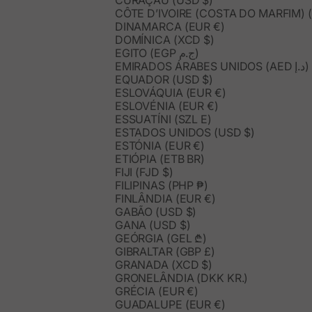
CÔTE D’IVOIRE (COSTA DO MARFIM) (
DINAMARCA (EUR €)
DOMÍNICA (XCD $)
EGITO (EGP ج.م)
EMIRADOS ÁRABES UNIDOS (AED د.إ)
EQUADOR (USD $)
ESLOVÁQUIA (EUR €)
ESLOVÉNIA (EUR €)
ESSUATÍNI (SZL E)
ESTADOS UNIDOS (USD $)
ESTÓNIA (EUR €)
ETIÓPIA (ETB BR)
FIJI (FJD $)
FILIPINAS (PHP ₱)
FINLÂNDIA (EUR €)
GABÃO (USD $)
GANA (USD $)
GEÓRGIA (GEL ₾)
GIBRALTAR (GBP £)
GRANADA (XCD $)
GRONELÂNDIA (DKK KR.)
GRÉCIA (EUR €)
GUADALUPE (EUR €)