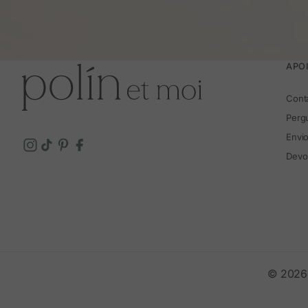
APOI
Cont
Perg
Envi
Devo
© 2026 