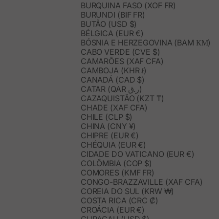
BURQUINA FASO (XOF FR)
BURUNDI (BIF FR)
BUTÃO (USD $)
BÉLGICA (EUR €)
BÓSNIA E HERZEGOVINA (BAM КМ)
CABO VERDE (CVE $)
CAMARÕES (XAF CFA)
CAMBOJA (KHR ៛)
CANADÁ (CAD $)
CATAR (QAR ر.ق)
CAZAQUISTÃO (KZT ₸)
CHADE (XAF CFA)
CHILE (CLP $)
CHINA (CNY ¥)
CHIPRE (EUR €)
CHÉQUIA (EUR €)
CIDADE DO VATICANO (EUR €)
COLÔMBIA (COP $)
COMORES (KMF FR)
CONGO-BRAZZAVILLE (XAF CFA)
COREIA DO SUL (KRW ₩)
COSTA RICA (CRC ₡)
CROÁCIA (EUR €)
CURAÇAU (USD $)