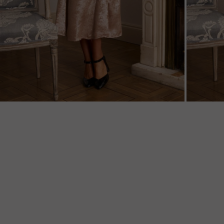
ZOOM
ZOO