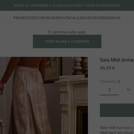
MODA DE CERIMÓNIA E DO DIA A DIA PARA TODOS OS MOMENTOS
PROMOÇÕES
CONVIDADA
ROUPA
CALÇADO
ACESSÓRIOS
NOIVA
O carrinho está vazio
CONTINUAR A COMPRAR
Saia Midi Anta
Preço em promoç
45,95 €
Tamanho:
S
S
M
Saia midi num tom v
Ideal para um visual 