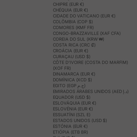
CHIPRE (EUR €)
CHÉQUIA (EUR €)
CIDADE DO VATICANO (EUR €)
COLÔMBIA (COP $)
COMORES (KMF FR)
CONGO-BRAZZAVILLE (XAF CFA)
COREIA DO SUL (KRW ₩)
COSTA RICA (CRC ₡)
CROÁCIA (EUR €)
CURAÇAU (USD $)
CÔTE D’IVOIRE (COSTA DO MARFIM)
(XOF FR)
DINAMARCA (EUR €)
DOMÍNICA (XCD $)
EGITO (EGP ج.م)
EMIRADOS ÁRABES UNIDOS (AED د.إ)
EQUADOR (USD $)
ESLOVÁQUIA (EUR €)
ESLOVÉNIA (EUR €)
ESSUATÍNI (SZL E)
ESTADOS UNIDOS (USD $)
ESTÓNIA (EUR €)
ETIÓPIA (ETB BR)