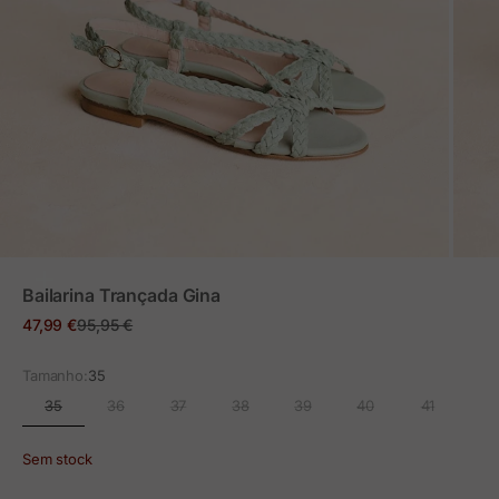
ZOOM
Bailarina Trançada Gina
Preço em promoção
Preço normal
47,99 €
95,95 €
Tamanho:
35
35
36
37
38
39
40
41
Sem stock