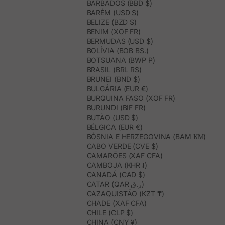
BARBADOS (BBD $)
BARÉM (USD $)
BELIZE (BZD $)
BENIM (XOF FR)
BERMUDAS (USD $)
BOLÍVIA (BOB BS.)
BOTSUANA (BWP P)
BRASIL (BRL R$)
BRUNEI (BND $)
BULGÁRIA (EUR €)
BURQUINA FASO (XOF FR)
BURUNDI (BIF FR)
BUTÃO (USD $)
BÉLGICA (EUR €)
BÓSNIA E HERZEGOVINA (BAM КМ)
CABO VERDE (CVE $)
CAMARÕES (XAF CFA)
CAMBOJA (KHR ៛)
CANADÁ (CAD $)
CATAR (QAR ر.ق)
CAZAQUISTÃO (KZT ₸)
CHADE (XAF CFA)
CHILE (CLP $)
CHINA (CNY ¥)