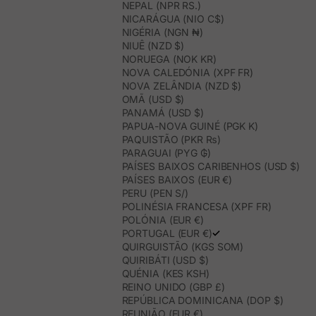
NEPAL (NPR RS.)
NICARÁGUA (NIO C$)
NIGÉRIA (NGN ₦)
NIUÊ (NZD $)
NORUEGA (NOK KR)
NOVA CALEDÓNIA (XPF FR)
NOVA ZELÂNDIA (NZD $)
OMÃ (USD $)
PANAMÁ (USD $)
PAPUA-NOVA GUINÉ (PGK K)
PAQUISTÃO (PKR ₨)
PARAGUAI (PYG ₲)
PAÍSES BAIXOS CARIBENHOS (USD $)
PAÍSES BAIXOS (EUR €)
PERU (PEN S/)
POLINÉSIA FRANCESA (XPF FR)
POLÓNIA (EUR €)
PORTUGAL (EUR €)
QUIRGUISTÃO (KGS SOM)
QUIRIBÁTI (USD $)
QUÉNIA (KES KSH)
REINO UNIDO (GBP £)
REPÚBLICA DOMINICANA (DOP $)
REUNIÃO (EUR €)