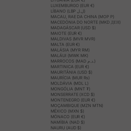
LUXEMBURGO (EUR €)
LÍBANO (LBP ل.ل)
MACAU, RAE DA CHINA (MOP P)
MACEDÓNIA DO NORTE (MKD ДЕН)
MADAGÁSCAR (USD $)
MAIOTE (EUR €)
MALDIVAS (MVR MVR)
MALTA (EUR €)
MALÁSIA (MYR RM)
MALÁUI (MWK MK)
MARROCOS (MAD د.م.)
MARTINICA (EUR €)
MAURITÂNIA (USD $)
MAURÍCIA (MUR ₨)
MOLDÁVIA (MDL L)
MONGÓLIA (MNT ₮)
MONSERRATE (XCD $)
MONTENEGRO (EUR €)
MOÇAMBIQUE (MZN MTN)
MÉXICO (MXN $)
MÓNACO (EUR €)
NAMÍBIA (NAD $)
NAURU (AUD $)