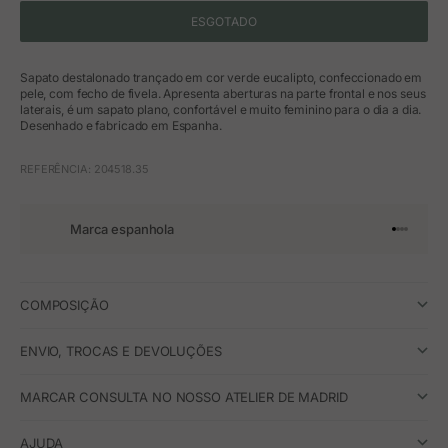
ESGOTADO
Sapato destalonado trançado em cor verde eucalipto, confeccionado em
pele, com fecho de fivela. Apresenta aberturas na parte frontal e nos seus
laterais, é um sapato plano, confortável e muito feminino para o dia a dia.
Desenhado e fabricado em Espanha.
REFERÊNCIA: 204518.35
Marca espanhola
Ir para o 
Ir para o
Ir para 
Ir para
COMPOSIÇÃO
ENVIO, TROCAS E DEVOLUÇÕES
MARCAR CONSULTA NO NOSSO ATELIER DE MADRID
AJUDA