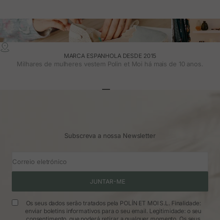
MARCA ESPANHOLA DESDE 2015
Milhares de mulheres vestem Polin et Moi há mais de 10 anos.
Ir para o artigo 1
Ir para o artigo 2
Ir para o artigo 3
Subscreva a nossa Newsletter
Correio eletrónico
JUNTAR-ME
Os seus dados serão tratados pela POLÍN ET MOI S.L. Finalidade:
enviar boletins informativos para o seu email. Legitimidade: o seu
consentimento, que poderá retirar a qualquer momento. Os seus