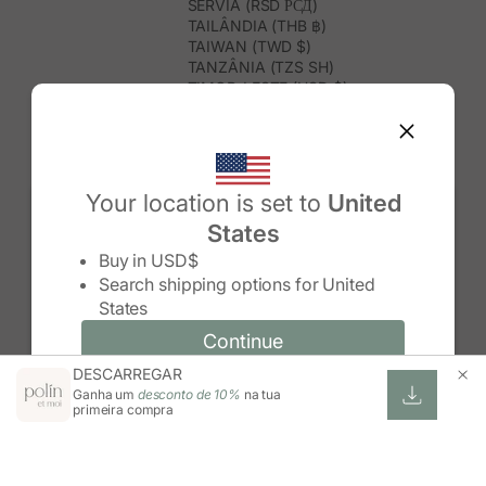
SÉRVIA (RSD РСД)
TAILÂNDIA (THB ฿)
TAIWAN (TWD $)
TANZÂNIA (TZS SH)
TIMOR-LESTE (USD $)
TOGO (XOF FR)
TONGA (TOP T$)
TRINDADE E TOBAGO (TTD $)
TUNÍSIA (USD $)
TURQUEMENISTÃO (USD $)
Your location is set to
United
TURQUIA (TRY ₺)
States
TUVALU (AUD $)
Change country/region
UGANDA (UGX USH)
Buy in
USD$
URUGUAI (UYU $U)
Search shipping options for
United
USBEQUISTÃO (UZS SO'M)
States
VANUATU (VUV VT)
VENEZUELA (USD $)
Continue
Continue
VIETNAME (VND ₫)
DESCARREGAR
Change country/region and language
Cancel
WALLIS E FUTUNA (XPF FR)
Ganha um
desconto de 10%
na tua
ZIMBABUÉ (USD $)
primeira compra
ZÂMBIA (ZMW K)
ÁFRICA DO SUL (ZAR R)
ÁUSTRIA (EUR €)
ÍNDIA (INR ₹)