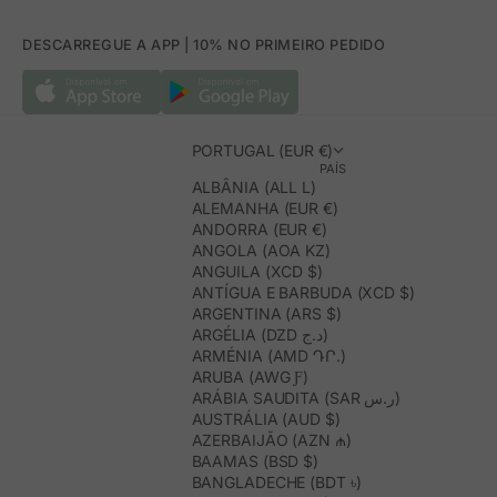
DESCARREGUE A APP | 10% NO PRIMEIRO PEDIDO
PORTUGAL (EUR €)
PAÍS
ALBÂNIA (ALL L)
ALEMANHA (EUR €)
ANDORRA (EUR €)
ANGOLA (AOA KZ)
ANGUILA (XCD $)
ANTÍGUA E BARBUDA (XCD $)
ARGENTINA (ARS $)
ARGÉLIA (DZD د.ج)
ARMÉNIA (AMD ԴՐ.)
ARUBA (AWG Ƒ)
ARÁBIA SAUDITA (SAR ر.س)
AUSTRÁLIA (AUD $)
AZERBAIJÃO (AZN ₼)
BAAMAS (BSD $)
BANGLADECHE (BDT ৳)