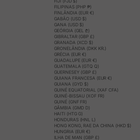
FIJI (FJD $)
FILIPINAS (PHP ₱)
FINLÂNDIA (EUR €)
GABÃO (USD $)
GANA (USD $)
GEÓRGIA (GEL ₾)
GIBRALTAR (GBP £)
GRANADA (XCD $)
GRONELÂNDIA (DKK KR.)
GRÉCIA (EUR €)
GUADALUPE (EUR €)
GUATEMALA (GTQ Q)
GUERNESEY (GBP £)
GUIANA FRANCESA (EUR €)
GUIANA (GYD $)
GUINÉ EQUATORIAL (XAF CFA)
GUINÉ-BISSAU (XOF FR)
GUINÉ (GNF FR)
GÂMBIA (GMD D)
HAITI (HTG G)
HONDURAS (HNL L)
HONG KONG, RAE DA CHINA (HKD $)
HUNGRIA (EUR €)
ILHA DE MAN (GBP £)