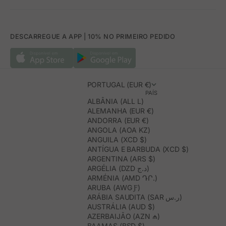
DESCARREGUE A APP | 10% NO PRIMEIRO PEDIDO
PORTUGAL (EUR €)
PAÍS
ALBÂNIA (ALL L)
ALEMANHA (EUR €)
ANDORRA (EUR €)
ANGOLA (AOA KZ)
ANGUILA (XCD $)
ANTÍGUA E BARBUDA (XCD $)
ARGENTINA (ARS $)
ARGÉLIA (DZD د.ج)
ARMÉNIA (AMD ԴՐ.)
ARUBA (AWG Ƒ)
ARÁBIA SAUDITA (SAR ر.س)
AUSTRÁLIA (AUD $)
AZERBAIJÃO (AZN ₼)
BAAMAS (BSD $)