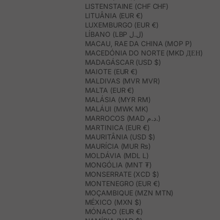
LISTENSTAINE (CHF CHF)
LITUÂNIA (EUR €)
LUXEMBURGO (EUR €)
LÍBANO (LBP ل.ل)
MACAU, RAE DA CHINA (MOP P)
MACEDÓNIA DO NORTE (MKD ДЕН)
MADAGÁSCAR (USD $)
MAIOTE (EUR €)
MALDIVAS (MVR MVR)
MALTA (EUR €)
MALÁSIA (MYR RM)
MALÁUI (MWK MK)
MARROCOS (MAD د.م.)
MARTINICA (EUR €)
MAURITÂNIA (USD $)
MAURÍCIA (MUR ₨)
MOLDÁVIA (MDL L)
MONGÓLIA (MNT ₮)
MONSERRATE (XCD $)
MONTENEGRO (EUR €)
MOÇAMBIQUE (MZN MTN)
MÉXICO (MXN $)
MÓNACO (EUR €)