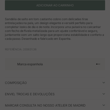
ADICIONAR AO CARRINHO
Sandália de salto em tom castanho cobre com delicadas tiras
entrelaçadas na pala, um design elegante e versátil perfeito para
completar looks de dia e de noite. Incorpora uma pulseira no calcanhar
com fecho de fivela metalizada para um ajuste confortável e seguro,
juntamente com um salto largo que proporciona estabilidade e conforto a
cada passo. Desenhado e fabricado em Espanha.
REFERÊNCIA: 203631.36
Marca espanhola
Ir para o 
Ir para o
Ir para 
Ir para
COMPOSIÇÃO
ENVIO, TROCAS E DEVOLUÇÕES
MARCAR CONSULTA NO NOSSO ATELIER DE MADRID