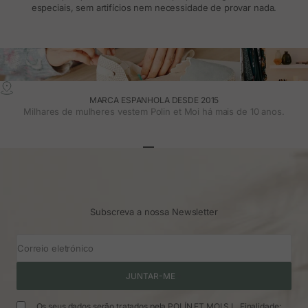
especiais, sem artifícios nem necessidade de provar nada.
MARCA ESPANHOLA DESDE 2015
Milhares de mulheres vestem Polin et Moi há mais de 10 anos.
Ir para o artigo 1
Ir para o artigo 2
Ir para o artigo 3
Subscreva a nossa Newsletter
Correio eletrónico
JUNTAR-ME
Os seus dados serão tratados pela POLÍN ET MOI S.L. Finalidade: