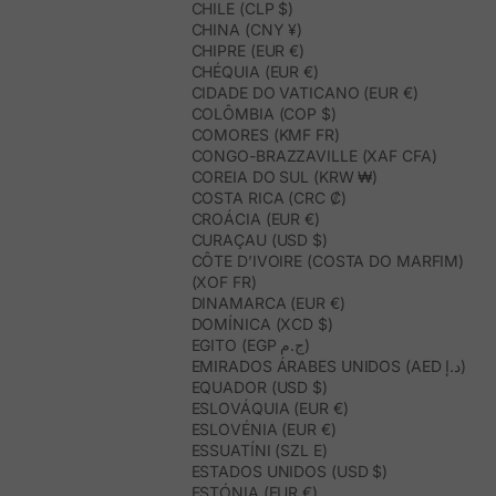
CHILE (CLP $)
CHINA (CNY ¥)
CHIPRE (EUR €)
CHÉQUIA (EUR €)
CIDADE DO VATICANO (EUR €)
COLÔMBIA (COP $)
COMORES (KMF FR)
CONGO-BRAZZAVILLE (XAF CFA)
COREIA DO SUL (KRW ₩)
COSTA RICA (CRC ₡)
CROÁCIA (EUR €)
CURAÇAU (USD $)
CÔTE D’IVOIRE (COSTA DO MARFIM)
(XOF FR)
DINAMARCA (EUR €)
DOMÍNICA (XCD $)
EGITO (EGP ج.م)
EMIRADOS ÁRABES UNIDOS (AED د.إ)
EQUADOR (USD $)
ESLOVÁQUIA (EUR €)
ESLOVÉNIA (EUR €)
ESSUATÍNI (SZL E)
ESTADOS UNIDOS (USD $)
ESTÓNIA (EUR €)