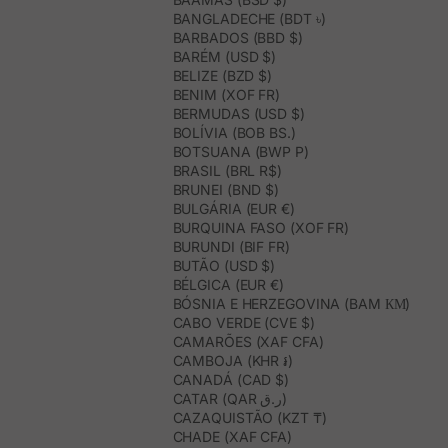
BANGLADECHE (BDT ৳)
BARBADOS (BBD $)
BARÉM (USD $)
BELIZE (BZD $)
BENIM (XOF FR)
BERMUDAS (USD $)
BOLÍVIA (BOB BS.)
BOTSUANA (BWP P)
BRASIL (BRL R$)
BRUNEI (BND $)
BULGÁRIA (EUR €)
BURQUINA FASO (XOF FR)
BURUNDI (BIF FR)
BUTÃO (USD $)
BÉLGICA (EUR €)
BÓSNIA E HERZEGOVINA (BAM КМ)
CABO VERDE (CVE $)
CAMARÕES (XAF CFA)
CAMBOJA (KHR ៛)
CANADÁ (CAD $)
CATAR (QAR ر.ق)
CAZAQUISTÃO (KZT ₸)
CHADE (XAF CFA)