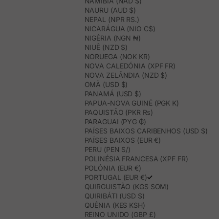
NAMÍBIA (NAD $)
NAURU (AUD $)
NEPAL (NPR RS.)
NICARÁGUA (NIO C$)
NIGÉRIA (NGN ₦)
NIUÊ (NZD $)
NORUEGA (NOK KR)
NOVA CALEDÓNIA (XPF FR)
NOVA ZELÂNDIA (NZD $)
OMÃ (USD $)
PANAMÁ (USD $)
PAPUA-NOVA GUINÉ (PGK K)
PAQUISTÃO (PKR ₨)
PARAGUAI (PYG ₲)
PAÍSES BAIXOS CARIBENHOS (USD $)
PAÍSES BAIXOS (EUR €)
PERU (PEN S/)
POLINÉSIA FRANCESA (XPF FR)
POLÓNIA (EUR €)
PORTUGAL (EUR €)
QUIRGUISTÃO (KGS SOM)
QUIRIBÁTI (USD $)
QUÉNIA (KES KSH)
REINO UNIDO (GBP £)