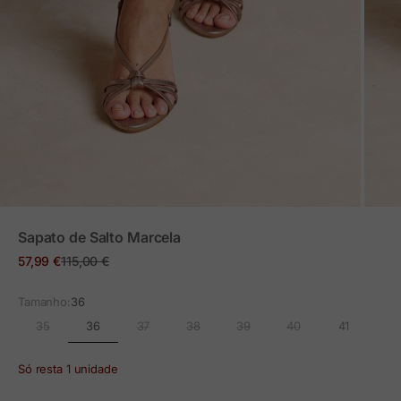
ZOOM
Sapato de Salto Marcela
Preço em promoção
Preço normal
57,99 €
115,00 €
Tamanho:
36
36
35
37
38
39
40
41
Só resta 1 unidade