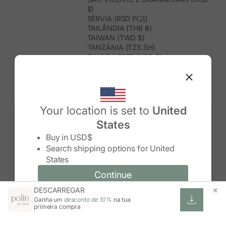
$)
SÉRVIA (RSD РСД)
TAILÂNDIA (THB ฿)
TAIWAN (TWD $)
TANZÂNIA (TZS SH)
TIMOR-LESTE (USD $)
TOGO (XOF FR)
TONGA (TOP T$)
TRINDADE E TOBAGO (TTD $)
TUNÍSIA (USD $)
TURQUEMENISTÃO (USD $)
Your location is set to
United
TURQUIA (TRY ₺)
States
TUVALU (AUD $)
Change country/region
UGANDA (UGX USH)
Buy in
USD$
URUGUAI (UYU $U)
Search shipping options for
United
USBEQUISTÃO (UZS SO'M)
States
VANUATU (VUV VT)
VENEZUELA (USD $)
Continue
Continue
VIETNAME (VND ₫)
DESCARREGAR
Change country/region and language
Cancel
WALLIS E FUTUNA (XPF FR)
Ganha um
desconto de 10%
na tua
ZIMBABUÉ (USD $)
primeira compra
ZÂMBIA (ZMW K)
ÁFRICA DO SUL (ZAR R)