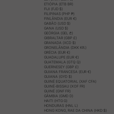
ETIÓPIA (ETB BR)
FIJI (FJD $)
FILIPINAS (PHP ₱)
FINLÂNDIA (EUR €)
GABÃO (USD $)
GANA (USD $)
GEÓRGIA (GEL ₾)
GIBRALTAR (GBP £)
GRANADA (XCD $)
GRONELÂNDIA (DKK KR.)
GRÉCIA (EUR €)
GUADALUPE (EUR €)
GUATEMALA (GTQ Q)
GUERNESEY (GBP £)
GUIANA FRANCESA (EUR €)
GUIANA (GYD $)
GUINÉ EQUATORIAL (XAF CFA)
GUINÉ-BISSAU (XOF FR)
GUINÉ (GNF FR)
GÂMBIA (GMD D)
HAITI (HTG G)
HONDURAS (HNL L)
HONG KONG, RAE DA CHINA (HKD $)