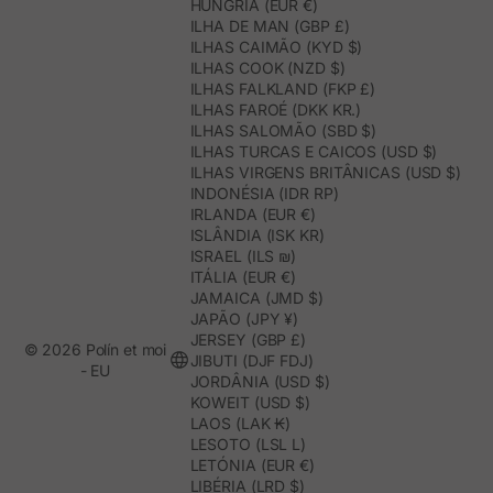
HUNGRIA (EUR €)
ILHA DE MAN (GBP £)
ILHAS CAIMÃO (KYD $)
ILHAS COOK (NZD $)
ILHAS FALKLAND (FKP £)
ILHAS FAROÉ (DKK KR.)
ILHAS SALOMÃO (SBD $)
ILHAS TURCAS E CAICOS (USD $)
ILHAS VIRGENS BRITÂNICAS (USD $)
INDONÉSIA (IDR RP)
IRLANDA (EUR €)
ISLÂNDIA (ISK KR)
ISRAEL (ILS ₪)
ITÁLIA (EUR €)
JAMAICA (JMD $)
JAPÃO (JPY ¥)
JERSEY (GBP £)
© 2026 Polín et moi
JIBUTI (DJF FDJ)
- EU
JORDÂNIA (USD $)
KOWEIT (USD $)
LAOS (LAK ₭)
LESOTO (LSL L)
LETÓNIA (EUR €)
LIBÉRIA (LRD $)