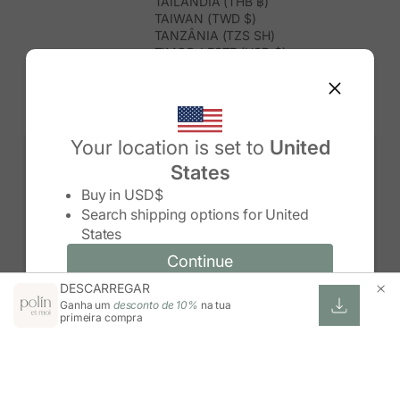
TAILÂNDIA (THB ฿)
TAIWAN (TWD $)
TANZÂNIA (TZS SH)
TIMOR-LESTE (USD $)
TOGO (XOF FR)
TONGA (TOP T$)
TRINDADE E TOBAGO (TTD $)
TUNÍSIA (USD $)
TURQUEMENISTÃO (USD $)
Your location is set to
United
TURQUIA (TRY ₺)
States
TUVALU (AUD $)
Change country/region
UGANDA (UGX USH)
Buy in
USD$
URUGUAI (UYU $U)
Search shipping options for
United
USBEQUISTÃO (UZS SO'M)
States
VANUATU (VUV VT)
VENEZUELA (USD $)
Continue
Continue
VIETNAME (VND ₫)
DESCARREGAR
Change country/region and language
Cancel
WALLIS E FUTUNA (XPF FR)
Ganha um
desconto de 10%
na tua
ZIMBABUÉ (USD $)
primeira compra
ZÂMBIA (ZMW K)
ÁFRICA DO SUL (ZAR R)
ÁUSTRIA (EUR €)
ÍNDIA (INR ₹)