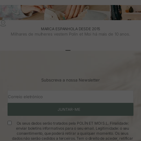
MARCA ESPANHOLA DESDE 2015
Milhares de mulheres vestem Polin et Moi há mais de 10 anos.
Ir para o artigo 1
Ir para o artigo 2
Ir para o artigo 3
Subscreva a nossa Newsletter
Correio eletrónico
JUNTAR-ME
Os seus dados serão tratados pela POLÍN ET MOI S.L. Finalidade:
enviar boletins informativos para o seu email. Legitimidade: o seu
consentimento, que poderá retirar a qualquer momento. Os seus
dados não serão cedidos a terceiros. Tem o direito de aceder, retificar