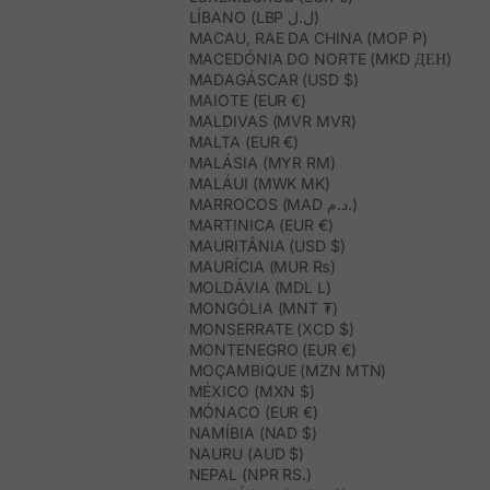
LÍBANO (LBP ل.ل)
MACAU, RAE DA CHINA (MOP P)
MACEDÓNIA DO NORTE (MKD ДЕН)
MADAGÁSCAR (USD $)
MAIOTE (EUR €)
MALDIVAS (MVR MVR)
MALTA (EUR €)
MALÁSIA (MYR RM)
MALÁUI (MWK MK)
MARROCOS (MAD د.م.)
MARTINICA (EUR €)
MAURITÂNIA (USD $)
MAURÍCIA (MUR ₨)
MOLDÁVIA (MDL L)
MONGÓLIA (MNT ₮)
MONSERRATE (XCD $)
MONTENEGRO (EUR €)
MOÇAMBIQUE (MZN MTN)
MÉXICO (MXN $)
MÓNACO (EUR €)
NAMÍBIA (NAD $)
NAURU (AUD $)
NEPAL (NPR RS.)