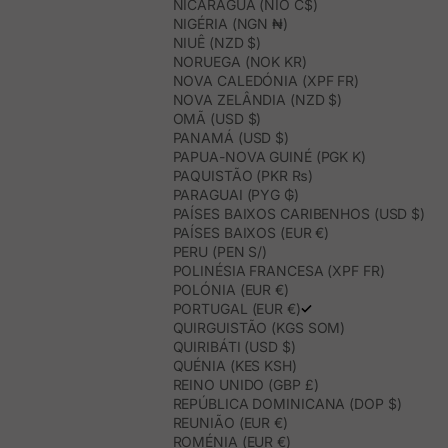
NICARÁGUA (NIO C$)
NIGÉRIA (NGN ₦)
NIUÊ (NZD $)
NORUEGA (NOK KR)
NOVA CALEDÓNIA (XPF FR)
NOVA ZELÂNDIA (NZD $)
OMÃ (USD $)
PANAMÁ (USD $)
PAPUA-NOVA GUINÉ (PGK K)
PAQUISTÃO (PKR ₨)
PARAGUAI (PYG ₲)
PAÍSES BAIXOS CARIBENHOS (USD $)
PAÍSES BAIXOS (EUR €)
PERU (PEN S/)
POLINÉSIA FRANCESA (XPF FR)
POLÓNIA (EUR €)
PORTUGAL (EUR €)
QUIRGUISTÃO (KGS SOM)
QUIRIBÁTI (USD $)
QUÉNIA (KES KSH)
REINO UNIDO (GBP £)
REPÚBLICA DOMINICANA (DOP $)
REUNIÃO (EUR €)
ROMÉNIA (EUR €)