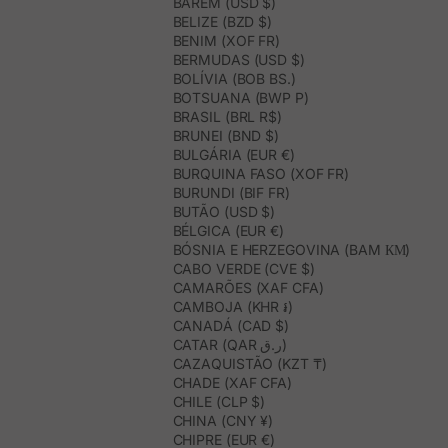
BARÉM (USD $)
BELIZE (BZD $)
BENIM (XOF FR)
BERMUDAS (USD $)
BOLÍVIA (BOB BS.)
BOTSUANA (BWP P)
BRASIL (BRL R$)
BRUNEI (BND $)
BULGÁRIA (EUR €)
BURQUINA FASO (XOF FR)
BURUNDI (BIF FR)
BUTÃO (USD $)
BÉLGICA (EUR €)
BÓSNIA E HERZEGOVINA (BAM КМ)
CABO VERDE (CVE $)
CAMARÕES (XAF CFA)
CAMBOJA (KHR ៛)
CANADÁ (CAD $)
CATAR (QAR ر.ق)
CAZAQUISTÃO (KZT ₸)
CHADE (XAF CFA)
CHILE (CLP $)
CHINA (CNY ¥)
CHIPRE (EUR €)