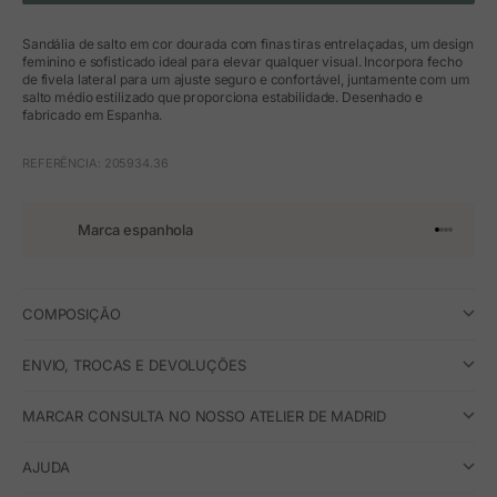
Sandália de salto em cor dourada com finas tiras entrelaçadas, um design
feminino e sofisticado ideal para elevar qualquer visual. Incorpora fecho
de fivela lateral para um ajuste seguro e confortável, juntamente com um
salto médio estilizado que proporciona estabilidade. Desenhado e
fabricado em Espanha.
REFERÊNCIA: 205934.36
Marca espanhola
Ir para o 
Ir para o
Ir para 
Ir para
COMPOSIÇÃO
ENVIO, TROCAS E DEVOLUÇÕES
MARCAR CONSULTA NO NOSSO ATELIER DE MADRID
AJUDA