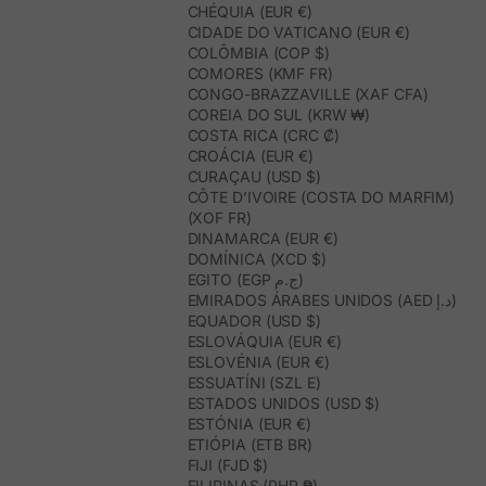
CHÉQUIA (EUR €)
CIDADE DO VATICANO (EUR €)
COLÔMBIA (COP $)
COMORES (KMF FR)
CONGO-BRAZZAVILLE (XAF CFA)
COREIA DO SUL (KRW ₩)
COSTA RICA (CRC ₡)
CROÁCIA (EUR €)
CURAÇAU (USD $)
CÔTE D’IVOIRE (COSTA DO MARFIM)
(XOF FR)
DINAMARCA (EUR €)
DOMÍNICA (XCD $)
EGITO (EGP ج.م)
EMIRADOS ÁRABES UNIDOS (AED د.إ)
EQUADOR (USD $)
ESLOVÁQUIA (EUR €)
ESLOVÉNIA (EUR €)
ESSUATÍNI (SZL E)
ESTADOS UNIDOS (USD $)
ESTÓNIA (EUR €)
ETIÓPIA (ETB BR)
FIJI (FJD $)
FILIPINAS (PHP ₱)