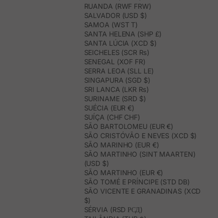
RUANDA (RWF FRW)
SALVADOR (USD $)
SAMOA (WST T)
SANTA HELENA (SHP £)
SANTA LÚCIA (XCD $)
SEICHELES (SCR ₨)
SENEGAL (XOF FR)
SERRA LEOA (SLL LE)
SINGAPURA (SGD $)
SRI LANCA (LKR ₨)
SURINAME (SRD $)
SUÉCIA (EUR €)
SUÍÇA (CHF CHF)
SÃO BARTOLOMEU (EUR €)
SÃO CRISTÓVÃO E NEVES (XCD $)
SÃO MARINHO (EUR €)
SÃO MARTINHO (SINT MAARTEN)
(USD $)
SÃO MARTINHO (EUR €)
SÃO TOMÉ E PRÍNCIPE (STD DB)
SÃO VICENTE E GRANADINAS (XCD
$)
SÉRVIA (RSD РСД)