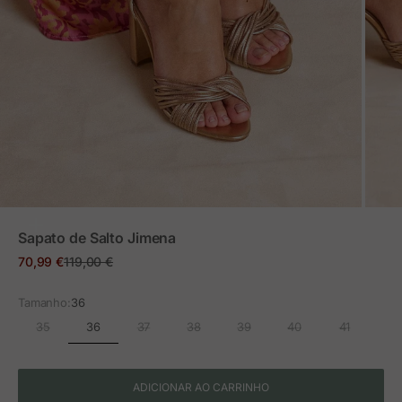
ZOOM
Sapato de Salto Jimena
Preço em promoção
Preço normal
70,99 €
119,00 €
Tamanho:
36
36
35
37
38
39
40
41
ADICIONAR AO CARRINHO