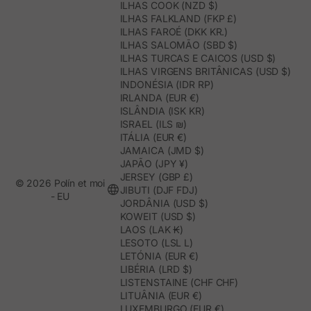
ILHAS COOK (NZD $)
ILHAS FALKLAND (FKP £)
ILHAS FAROÉ (DKK KR.)
ILHAS SALOMÃO (SBD $)
ILHAS TURCAS E CAICOS (USD $)
ILHAS VIRGENS BRITÂNICAS (USD $)
INDONÉSIA (IDR RP)
IRLANDA (EUR €)
ISLÂNDIA (ISK KR)
ISRAEL (ILS ₪)
ITÁLIA (EUR €)
JAMAICA (JMD $)
JAPÃO (JPY ¥)
JERSEY (GBP £)
© 2026 Polín et moi
JIBUTI (DJF FDJ)
- EU
JORDÂNIA (USD $)
KOWEIT (USD $)
LAOS (LAK ₭)
LESOTO (LSL L)
LETÓNIA (EUR €)
LIBÉRIA (LRD $)
LISTENSTAINE (CHF CHF)
LITUÂNIA (EUR €)
LUXEMBURGO (EUR €)