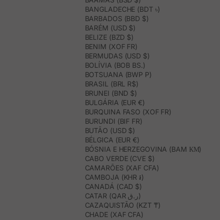
BANGLADECHE (BDT ৳)
BARBADOS (BBD $)
BARÉM (USD $)
BELIZE (BZD $)
BENIM (XOF FR)
BERMUDAS (USD $)
BOLÍVIA (BOB BS.)
BOTSUANA (BWP P)
BRASIL (BRL R$)
BRUNEI (BND $)
BULGÁRIA (EUR €)
BURQUINA FASO (XOF FR)
BURUNDI (BIF FR)
BUTÃO (USD $)
BÉLGICA (EUR €)
BÓSNIA E HERZEGOVINA (BAM КМ)
CABO VERDE (CVE $)
CAMARÕES (XAF CFA)
CAMBOJA (KHR ៛)
CANADÁ (CAD $)
CATAR (QAR ر.ق)
CAZAQUISTÃO (KZT ₸)
CHADE (XAF CFA)