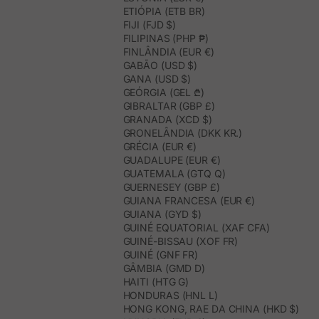
ETIÓPIA (ETB BR)
FIJI (FJD $)
FILIPINAS (PHP ₱)
FINLÂNDIA (EUR €)
GABÃO (USD $)
GANA (USD $)
GEÓRGIA (GEL ₾)
GIBRALTAR (GBP £)
GRANADA (XCD $)
GRONELÂNDIA (DKK KR.)
GRÉCIA (EUR €)
GUADALUPE (EUR €)
GUATEMALA (GTQ Q)
GUERNESEY (GBP £)
GUIANA FRANCESA (EUR €)
GUIANA (GYD $)
GUINÉ EQUATORIAL (XAF CFA)
GUINÉ-BISSAU (XOF FR)
GUINÉ (GNF FR)
GÂMBIA (GMD D)
HAITI (HTG G)
HONDURAS (HNL L)
HONG KONG, RAE DA CHINA (HKD $)