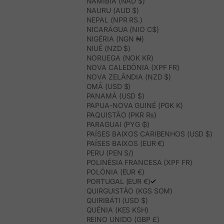
NAMÍBIA (NAD $)
NAURU (AUD $)
NEPAL (NPR RS.)
NICARÁGUA (NIO C$)
NIGÉRIA (NGN ₦)
NIUÊ (NZD $)
NORUEGA (NOK KR)
NOVA CALEDÓNIA (XPF FR)
NOVA ZELÂNDIA (NZD $)
OMÃ (USD $)
PANAMÁ (USD $)
PAPUA-NOVA GUINÉ (PGK K)
PAQUISTÃO (PKR ₨)
PARAGUAI (PYG ₲)
PAÍSES BAIXOS CARIBENHOS (USD $)
PAÍSES BAIXOS (EUR €)
PERU (PEN S/)
POLINÉSIA FRANCESA (XPF FR)
POLÓNIA (EUR €)
PORTUGAL (EUR €)
QUIRGUISTÃO (KGS SOM)
QUIRIBÁTI (USD $)
QUÉNIA (KES KSH)
REINO UNIDO (GBP £)