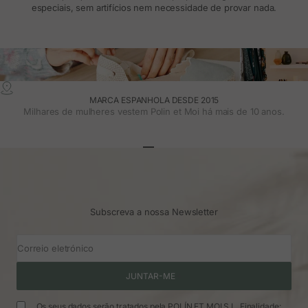
especiais, sem artifícios nem necessidade de provar nada.
MARCA ESPANHOLA DESDE 2015
Milhares de mulheres vestem Polin et Moi há mais de 10 anos.
Ir para o artigo 1
Ir para o artigo 2
Ir para o artigo 3
Subscreva a nossa Newsletter
Correio eletrónico
JUNTAR-ME
Os seus dados serão tratados pela POLÍN ET MOI S.L. Finalidade: