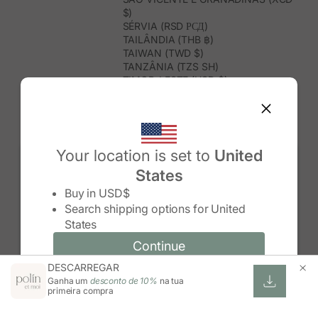
$)
SÉRVIA (RSD РСД)
TAILÂNDIA (THB ฿)
TAIWAN (TWD $)
TANZÂNIA (TZS SH)
TIMOR-LESTE (USD $)
TOGO (XOF FR)
TONGA (TOP T$)
TRINDADE E TOBAGO (TTD $)
TUNÍSIA (USD $)
TURQUEMENISTÃO (USD $)
Your location is set to
United
TURQUIA (TRY ₺)
States
TUVALU (AUD $)
Change country/region
UGANDA (UGX USH)
Buy in
USD$
URUGUAI (UYU $U)
Search shipping options for
United
USBEQUISTÃO (UZS SO'M)
States
VANUATU (VUV VT)
VENEZUELA (USD $)
Continue
Continue
VIETNAME (VND ₫)
DESCARREGAR
Change country/region and language
Cancel
WALLIS E FUTUNA (XPF FR)
Ganha um
desconto de 10%
na tua
ZIMBABUÉ (USD $)
primeira compra
ZÂMBIA (ZMW K)
ÁFRICA DO SUL (ZAR R)