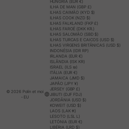
HUNGRIA (EUR €)
ILHA DE MAN (GBP £)
ILHAS CAIMÃO (KYD $)
ILHAS COOK (NZD $)
ILHAS FALKLAND (FKP £)
ILHAS FAROÉ (DKK KR.)
ILHAS SALOMÃO (SBD $)
ILHAS TURCAS E CAICOS (USD $)
ILHAS VIRGENS BRITÂNICAS (USD $)
INDONÉSIA (IDR RP)
IRLANDA (EUR €)
ISLÂNDIA (ISK KR)
ISRAEL (ILS ₪)
ITÁLIA (EUR €)
JAMAICA (JMD $)
JAPÃO (JPY ¥)
JERSEY (GBP £)
© 2026 Polín et moi
JIBUTI (DJF FDJ)
- EU
JORDÂNIA (USD $)
KOWEIT (USD $)
LAOS (LAK ₭)
LESOTO (LSL L)
LETÓNIA (EUR €)
LIBÉRIA (LRD $)