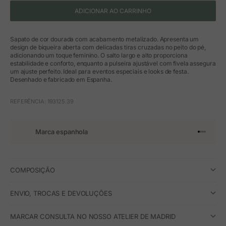
ADICIONAR AO CARRINHO
Sapato de cor dourada com acabamento metalizado. Apresenta um
design de biqueira aberta com delicadas tiras cruzadas no peito do pé,
adicionando um toque feminino. O salto largo e alto proporciona
estabilidade e conforto, enquanto a pulseira ajustável com fivela assegura
um ajuste perfeito. Ideal para eventos especiais e looks de festa.
Desenhado e fabricado em Espanha.
REFERÊNCIA: 193125.39
Marca espanhola
Ir para o 
Ir para o
Ir para 
Ir para
COMPOSIÇÃO
ENVIO, TROCAS E DEVOLUÇÕES
MARCAR CONSULTA NO NOSSO ATELIER DE MADRID