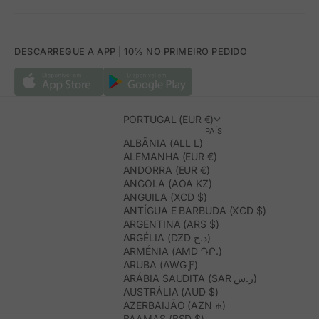
DESCARREGUE A APP | 10% NO PRIMEIRO PEDIDO
PORTUGAL (EUR €)
PAÍS
ALBÂNIA (ALL L)
ALEMANHA (EUR €)
ANDORRA (EUR €)
ANGOLA (AOA KZ)
ANGUILA (XCD $)
ANTÍGUA E BARBUDA (XCD $)
ARGENTINA (ARS $)
ARGÉLIA (DZD د.ج)
ARMÉNIA (AMD ԴՐ.)
ARUBA (AWG Ƒ)
ARÁBIA SAUDITA (SAR ر.س)
AUSTRÁLIA (AUD $)
AZERBAIJÃO (AZN ₼)
BAAMAS (BSD $)