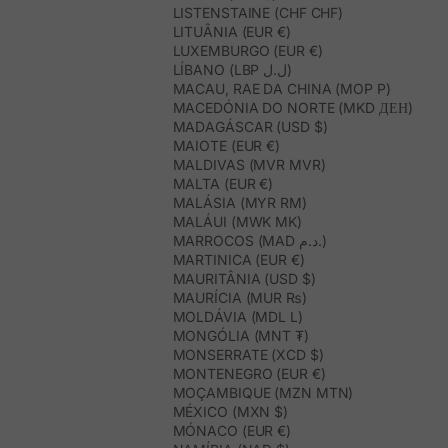
LISTENSTAINE (CHF CHF)
LITUÂNIA (EUR €)
LUXEMBURGO (EUR €)
LÍBANO (LBP ل.ل)
MACAU, RAE DA CHINA (MOP P)
MACEDÓNIA DO NORTE (MKD ДЕН)
MADAGÁSCAR (USD $)
MAIOTE (EUR €)
MALDIVAS (MVR MVR)
MALTA (EUR €)
MALÁSIA (MYR RM)
MALÁUI (MWK MK)
MARROCOS (MAD د.م.)
MARTINICA (EUR €)
MAURITÂNIA (USD $)
MAURÍCIA (MUR ₨)
MOLDÁVIA (MDL L)
MONGÓLIA (MNT ₮)
MONSERRATE (XCD $)
MONTENEGRO (EUR €)
MOÇAMBIQUE (MZN MTN)
MÉXICO (MXN $)
MÓNACO (EUR €)