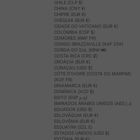
CHILE (CLP $)
CHINA (CNY ¥)
CHIPRE (EUR €)
CHÉQUIA (EUR €)
CIDADE DO VATICANO (EUR €)
COLÔMBIA (COP $)
COMORES (KMF FR)
CONGO-BRAZZAVILLE (XAF CFA)
COREIA DO SUL (KRW ₩)
COSTA RICA (CRC ₡)
CROÁCIA (EUR €)
CURAÇAU (USD $)
CÔTE D’IVOIRE (COSTA DO MARFIM)
(XOF FR)
DINAMARCA (EUR €)
DOMÍNICA (XCD $)
EGITO (EGP ج.م)
EMIRADOS ÁRABES UNIDOS (AED د.إ)
EQUADOR (USD $)
ESLOVÁQUIA (EUR €)
ESLOVÉNIA (EUR €)
ESSUATÍNI (SZL E)
ESTADOS UNIDOS (USD $)
ESTÓNIA (EUR €)