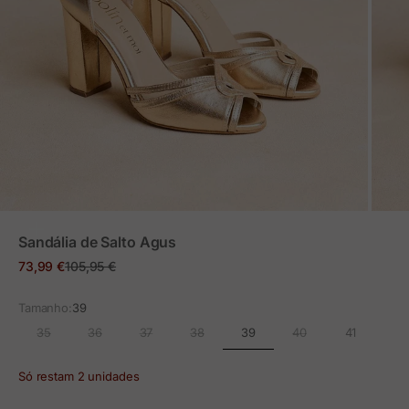
ZOOM
Sandália de Salto Agus
Preço em promoção
Preço normal
73,99 €
105,95 €
Tamanho:
39
39
35
36
37
38
40
41
Só restam 2 unidades