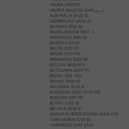
ARUBA (AWG Ƒ)
ARÁBIA SAUDITA (SAR ر.س)
AUSTRÁLIA (AUD $)
AZERBAIJÃO (AZN ₼)
BAAMAS (BSD $)
BANGLADECHE (BDT ৳)
BARBADOS (BBD $)
BARÉM (USD $)
BELIZE (BZD $)
BENIM (XOF FR)
BERMUDAS (USD $)
BOLÍVIA (BOB BS.)
BOTSUANA (BWP P)
BRASIL (BRL R$)
BRUNEI (BND $)
BULGÁRIA (EUR €)
BURQUINA FASO (XOF FR)
BURUNDI (BIF FR)
BUTÃO (USD $)
BÉLGICA (EUR €)
BÓSNIA E HERZEGOVINA (BAM КМ)
CABO VERDE (CVE $)
CAMARÕES (XAF CFA)