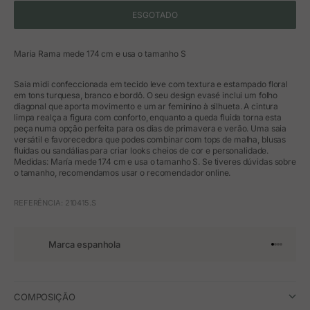
ESGOTADO
Maria Rama mede 174 cm e usa o tamanho S
Saia midi confeccionada em tecido leve com textura e estampado floral
em tons turquesa, branco e bordô. O seu design evasé inclui um folho
diagonal que aporta movimento e um ar feminino à silhueta. A cintura
limpa realça a figura com conforto, enquanto a queda fluida torna esta
peça numa opção perfeita para os dias de primavera e verão. Uma saia
versátil e favorecedora que podes combinar com tops de malha, blusas
fluidas ou sandálias para criar looks cheios de cor e personalidade.
Medidas: María mede 174 cm e usa o tamanho S. Se tiveres dúvidas sobre
o tamanho, recomendamos usar o recomendador online.
REFERÊNCIA: 210415.S
Marca espanhola
Ir para o 
Ir para o
Ir para 
Ir para
COMPOSIÇÃO