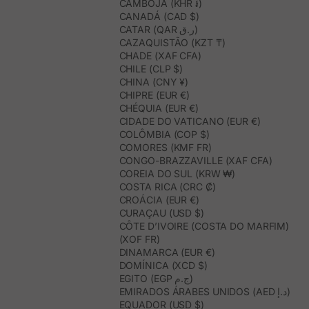
CAMBOJA (KHR ៛)
CANADÁ (CAD $)
CATAR (QAR ر.ق)
CAZAQUISTÃO (KZT ₸)
CHADE (XAF CFA)
CHILE (CLP $)
CHINA (CNY ¥)
CHIPRE (EUR €)
CHÉQUIA (EUR €)
CIDADE DO VATICANO (EUR €)
COLÔMBIA (COP $)
COMORES (KMF FR)
CONGO-BRAZZAVILLE (XAF CFA)
COREIA DO SUL (KRW ₩)
COSTA RICA (CRC ₡)
CROÁCIA (EUR €)
CURAÇAU (USD $)
CÔTE D’IVOIRE (COSTA DO MARFIM)
(XOF FR)
DINAMARCA (EUR €)
DOMÍNICA (XCD $)
EGITO (EGP ج.م)
EMIRADOS ÁRABES UNIDOS (AED د.إ)
EQUADOR (USD $)