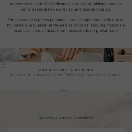
momentos da vida. Reivindicamos a beleza quotidiana: para se
sentir especial não é preciso uma grande ocasião.
Por isso criamos peças pensadas para acompanhar a vida real de
mulheres que querem sentir-se elas próprias: seguras, naturais e
especiais, sem artifícios nem necessidade de provar nada.
MARCA ESPANHOLA DESDE 2015
Milhares de mulheres vestem Polin et Moi há mais de 10 anos.
Ir para o artigo 1
Ir para o artigo 2
Ir para o artigo 3
Subscreva a nossa Newsletter