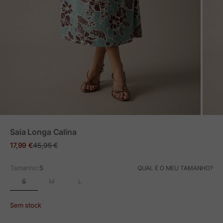
ZOOM
Saia Longa Calina
Preço em promoção
Preço normal
17,99 €
45,95 €
Tamanho:
S
QUAL É O MEU TAMANHO?
S
M
L
Sem stock