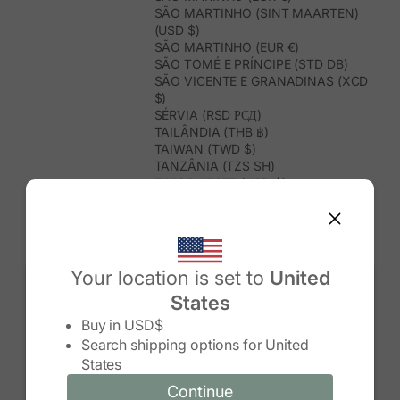
SÃO MARTINHO (SINT MAARTEN)
(USD $)
SÃO MARTINHO (EUR €)
SÃO TOMÉ E PRÍNCIPE (STD DB)
SÃO VICENTE E GRANADINAS (XCD
$)
SÉRVIA (RSD РСД)
TAILÂNDIA (THB ฿)
TAIWAN (TWD $)
TANZÂNIA (TZS SH)
TIMOR-LESTE (USD $)
TOGO (XOF FR)
TONGA (TOP T$)
TRINDADE E TOBAGO (TTD $)
TUNÍSIA (USD $)
TURQUEMENISTÃO (USD $)
Your location is set to
United
TURQUIA (TRY ₺)
States
TUVALU (AUD $)
Change country/region
UGANDA (UGX USH)
Buy in
USD$
URUGUAI (UYU $U)
Search shipping options for
United
USBEQUISTÃO (UZS SO'M)
States
VANUATU (VUV VT)
VENEZUELA (USD $)
Continue
Continue