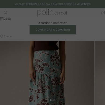
Ir para o conteúdo
MODA DE CERIMÓNIA E DO DIA A DIA PARA TODOS OS MOMENTOS
Polín et moi - EU
Buscar
Ca
Menu
Cesta
O carrinho está vazio
CONTINUAR A COMPRAR
Buscar…
Ir para o artigo 1
Ir para o artigo 2
Ir para o artigo 3
Ir para o artigo 4