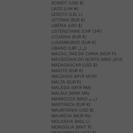
KOWEIT (USD $)
LAOS (LAK ₭)
LESOTO (LSL L)
LETÓNIA (EUR €)
LIBÉRIA (LRD $)
LISTENSTAINE (CHF CHF)
LITUÂNIA (EUR €)
LUXEMBURGO (EUR €)
LÍBANO (LBP ل.ل)
MACAU, RAE DA CHINA (MOP P)
MACEDÓNIA DO NORTE (MKD ДЕН)
MADAGÁSCAR (USD $)
MAIOTE (EUR €)
MALDIVAS (MVR MVR)
MALTA (EUR €)
MALÁSIA (MYR RM)
MALÁUI (MWK MK)
MARROCOS (MAD د.م.)
MARTINICA (EUR €)
MAURITÂNIA (USD $)
MAURÍCIA (MUR ₨)
MOLDÁVIA (MDL L)
MONGÓLIA (MNT ₮)
MONSERRATE (XCD $)