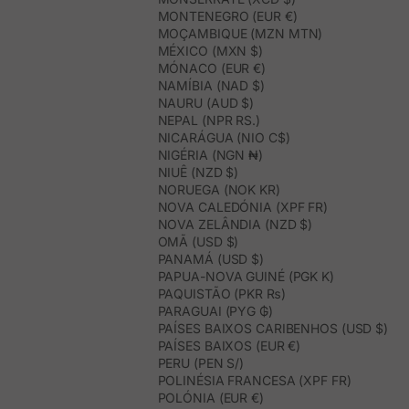
MONTENEGRO (EUR €)
MOÇAMBIQUE (MZN MTN)
MÉXICO (MXN $)
MÓNACO (EUR €)
NAMÍBIA (NAD $)
NAURU (AUD $)
NEPAL (NPR RS.)
NICARÁGUA (NIO C$)
NIGÉRIA (NGN ₦)
NIUÊ (NZD $)
NORUEGA (NOK KR)
NOVA CALEDÓNIA (XPF FR)
NOVA ZELÂNDIA (NZD $)
OMÃ (USD $)
PANAMÁ (USD $)
PAPUA-NOVA GUINÉ (PGK K)
PAQUISTÃO (PKR ₨)
PARAGUAI (PYG ₲)
PAÍSES BAIXOS CARIBENHOS (USD $)
PAÍSES BAIXOS (EUR €)
PERU (PEN S/)
POLINÉSIA FRANCESA (XPF FR)
POLÓNIA (EUR €)