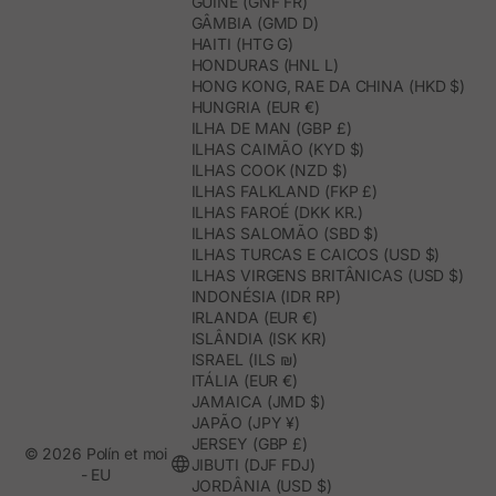
GUINÉ (GNF FR)
GÂMBIA (GMD D)
HAITI (HTG G)
HONDURAS (HNL L)
HONG KONG, RAE DA CHINA (HKD $)
HUNGRIA (EUR €)
ILHA DE MAN (GBP £)
ILHAS CAIMÃO (KYD $)
ILHAS COOK (NZD $)
ILHAS FALKLAND (FKP £)
ILHAS FAROÉ (DKK KR.)
ILHAS SALOMÃO (SBD $)
ILHAS TURCAS E CAICOS (USD $)
ILHAS VIRGENS BRITÂNICAS (USD $)
INDONÉSIA (IDR RP)
IRLANDA (EUR €)
ISLÂNDIA (ISK KR)
ISRAEL (ILS ₪)
ITÁLIA (EUR €)
JAMAICA (JMD $)
JAPÃO (JPY ¥)
JERSEY (GBP £)
© 2026 Polín et moi
JIBUTI (DJF FDJ)
- EU
JORDÂNIA (USD $)