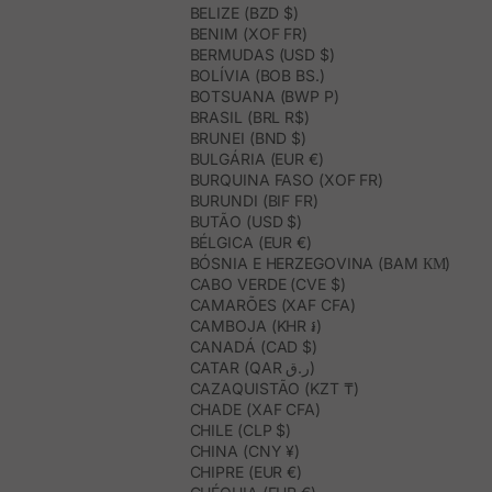
BELIZE (BZD $)
BENIM (XOF FR)
BERMUDAS (USD $)
BOLÍVIA (BOB BS.)
BOTSUANA (BWP P)
BRASIL (BRL R$)
BRUNEI (BND $)
BULGÁRIA (EUR €)
BURQUINA FASO (XOF FR)
BURUNDI (BIF FR)
BUTÃO (USD $)
BÉLGICA (EUR €)
BÓSNIA E HERZEGOVINA (BAM КМ)
CABO VERDE (CVE $)
CAMARÕES (XAF CFA)
CAMBOJA (KHR ៛)
CANADÁ (CAD $)
CATAR (QAR ر.ق)
CAZAQUISTÃO (KZT ₸)
CHADE (XAF CFA)
CHILE (CLP $)
CHINA (CNY ¥)
CHIPRE (EUR €)