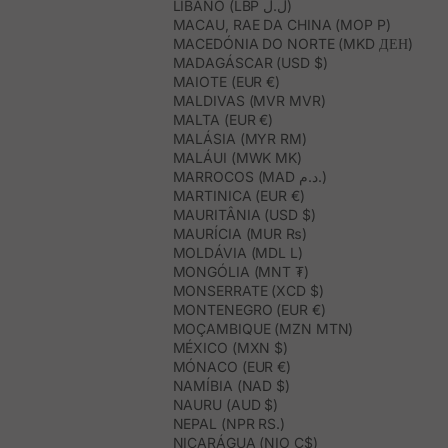
LÍBANO (LBP ل.ل)
MACAU, RAE DA CHINA (MOP P)
MACEDÓNIA DO NORTE (MKD ДЕН)
MADAGÁSCAR (USD $)
MAIOTE (EUR €)
MALDIVAS (MVR MVR)
MALTA (EUR €)
MALÁSIA (MYR RM)
MALÁUI (MWK MK)
MARROCOS (MAD د.م.)
MARTINICA (EUR €)
MAURITÂNIA (USD $)
MAURÍCIA (MUR ₨)
MOLDÁVIA (MDL L)
MONGÓLIA (MNT ₮)
MONSERRATE (XCD $)
MONTENEGRO (EUR €)
MOÇAMBIQUE (MZN MTN)
MÉXICO (MXN $)
MÓNACO (EUR €)
NAMÍBIA (NAD $)
NAURU (AUD $)
NEPAL (NPR RS.)
NICARÁGUA (NIO C$)