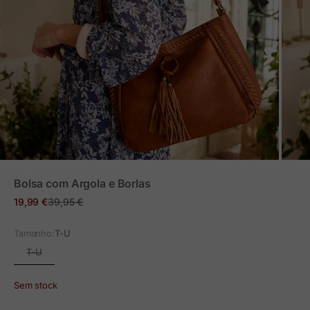
ZOOM
Bolsa com Argola e Borlas
Preço em promoção
Preço normal
19,99 €
39,95 €
Tamanho:
T-U
T-U
Sem stock