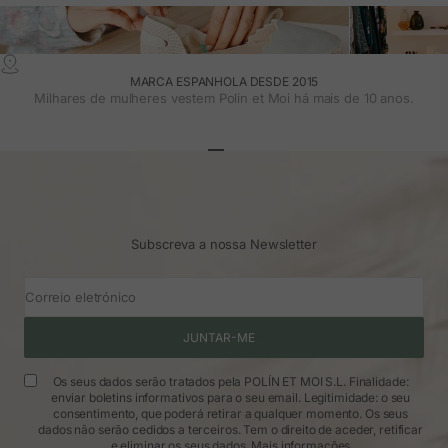
MARCA ESPANHOLA DESDE 2015
Milhares de mulheres vestem Polin et Moi há mais de 10 anos.
Ir para o artigo 1
Ir para o artigo 2
Ir para o artigo 3
Subscreva a nossa Newsletter
Correio eletrónico
JUNTAR-ME
Os seus dados serão tratados pela POLÍN ET MOI S.L. Finalidade:
enviar boletins informativos para o seu email. Legitimidade: o seu
consentimento, que poderá retirar a qualquer momento. Os seus
dados não serão cedidos a terceiros. Tem o direito de aceder, retificar
e eliminar os seus dados.
Mais informações