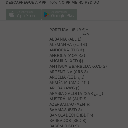
DESCARREGUE A APP | 10% NO PRIMEIRO PEDIDO
PORTUGAL (EUR €)
PAÍS
ALBÂNIA (ALL L)
ALEMANHA (EUR €)
ANDORRA (EUR €)
ANGOLA (AOA KZ)
ANGUILA (XCD $)
ANTÍGUA E BARBUDA (XCD $)
ARGENTINA (ARS $)
ARGÉLIA (DZD د.ج)
ARMÉNIA (AMD ԴՐ.)
ARUBA (AWG Ƒ)
ARÁBIA SAUDITA (SAR ر.س)
AUSTRÁLIA (AUD $)
AZERBAIJÃO (AZN ₼)
BAAMAS (BSD $)
BANGLADECHE (BDT ৳)
BARBADOS (BBD $)
BARÉM (USD $)