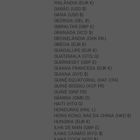
FINLÂNDIA (EUR €)
GABÃO (USD $)
GANA (USD $)
GEÓRGIA (GEL ₾)
GIBRALTAR (GBP £)
GRANADA (XCD $)
GRONELÂNDIA (DKK KR.)
GRÉCIA (EUR €)
GUADALUPE (EUR €)
GUATEMALA (GTQ Q)
GUERNESEY (GBP £)
GUIANA FRANCESA (EUR €)
GUIANA (GYD $)
GUINÉ EQUATORIAL (XAF CFA)
GUINÉ-BISSAU (XOF FR)
GUINÉ (GNF FR)
GÂMBIA (GMD D)
HAITI (HTG G)
HONDURAS (HNL L)
HONG KONG, RAE DA CHINA (HKD $)
HUNGRIA (EUR €)
ILHA DE MAN (GBP £)
ILHAS CAIMÃO (KYD $)
ILHAS COOK (NZD $)