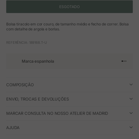
ESGOTADO
Bolsa tiracolo em cor couro, de tamanho médio e fecho de correr. Bolsa
com detalhe de argola e borlas.
REFERÊNCIA: 189168.T-U
Marca espanhola
Ir para o 
Ir para o
Ir para 
Ir para
COMPOSIÇÃO
ENVIO, TROCAS E DEVOLUÇÕES
MARCAR CONSULTA NO NOSSO ATELIER DE MADRID
AJUDA