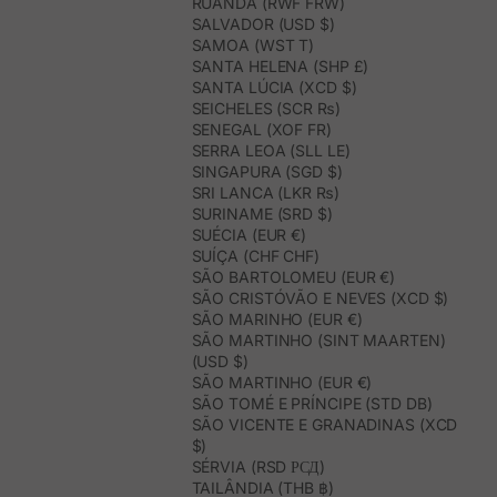
RUANDA (RWF FRW)
SALVADOR (USD $)
SAMOA (WST T)
SANTA HELENA (SHP £)
SANTA LÚCIA (XCD $)
SEICHELES (SCR ₨)
SENEGAL (XOF FR)
SERRA LEOA (SLL LE)
SINGAPURA (SGD $)
SRI LANCA (LKR ₨)
SURINAME (SRD $)
SUÉCIA (EUR €)
SUÍÇA (CHF CHF)
SÃO BARTOLOMEU (EUR €)
SÃO CRISTÓVÃO E NEVES (XCD $)
SÃO MARINHO (EUR €)
SÃO MARTINHO (SINT MAARTEN)
(USD $)
SÃO MARTINHO (EUR €)
SÃO TOMÉ E PRÍNCIPE (STD DB)
SÃO VICENTE E GRANADINAS (XCD
$)
SÉRVIA (RSD РСД)
TAILÂNDIA (THB ฿)