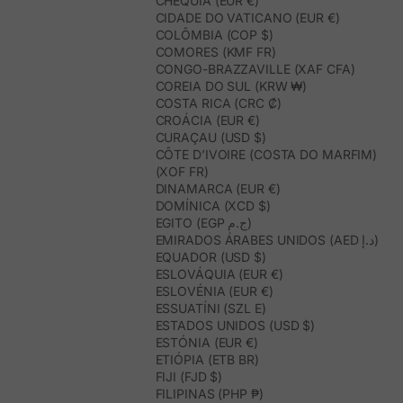
CHÉQUIA (EUR €)
CIDADE DO VATICANO (EUR €)
COLÔMBIA (COP $)
COMORES (KMF FR)
CONGO-BRAZZAVILLE (XAF CFA)
COREIA DO SUL (KRW ₩)
COSTA RICA (CRC ₡)
CROÁCIA (EUR €)
CURAÇAU (USD $)
CÔTE D’IVOIRE (COSTA DO MARFIM)
(XOF FR)
DINAMARCA (EUR €)
DOMÍNICA (XCD $)
EGITO (EGP ج.م)
EMIRADOS ÁRABES UNIDOS (AED د.إ)
EQUADOR (USD $)
ESLOVÁQUIA (EUR €)
ESLOVÉNIA (EUR €)
ESSUATÍNI (SZL E)
ESTADOS UNIDOS (USD $)
ESTÓNIA (EUR €)
ETIÓPIA (ETB BR)
FIJI (FJD $)
FILIPINAS (PHP ₱)