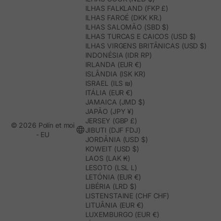
ILHAS FALKLAND (FKP £)
ILHAS FAROÉ (DKK KR.)
ILHAS SALOMÃO (SBD $)
ILHAS TURCAS E CAICOS (USD $)
ILHAS VIRGENS BRITÂNICAS (USD $)
INDONÉSIA (IDR RP)
IRLANDA (EUR €)
ISLÂNDIA (ISK KR)
ISRAEL (ILS ₪)
ITÁLIA (EUR €)
JAMAICA (JMD $)
JAPÃO (JPY ¥)
JERSEY (GBP £)
© 2026 Polín et moi
JIBUTI (DJF FDJ)
- EU
JORDÂNIA (USD $)
KOWEIT (USD $)
LAOS (LAK ₭)
LESOTO (LSL L)
LETÓNIA (EUR €)
LIBÉRIA (LRD $)
LISTENSTAINE (CHF CHF)
LITUÂNIA (EUR €)
LUXEMBURGO (EUR €)