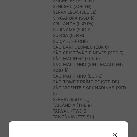
SEICHELES (SCR ₨)
SENEGAL (XOF FR)
SERRA LEOA (SLL LE)
SINGAPURA (SGD $)
SRI LANCA (LKR ₨)
SURINAME (SRD $)
SUÉCIA (EUR €)
SUÍÇA (CHF CHF)
SÃO BARTOLOMEU (EUR €)
SÃO CRISTÓVÃO E NEVES (XCD $)
SÃO MARINHO (EUR €)
SÃO MARTINHO (SINT MAARTEN)
(USD $)
SÃO MARTINHO (EUR €)
SÃO TOMÉ E PRÍNCIPE (STD DB)
SÃO VICENTE E GRANADINAS (XCD
$)
SÉRVIA (RSD РСД)
TAILÂNDIA (THB ฿)
TAIWAN (TWD $)
TANZÂNIA (TZS SH)
TIMOR-LESTE (USD $)
TOGO (XOF FR)
TONGA (TOP T$)