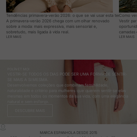
Tendências primavera-verão 2026: o que se vai usar esta temporada e
Como vest
A primavera-verão 2026 chega com um olhar renovado
Vestir pa
sobre a moda: mais expressiva, mais sensorial e,
oportunid
sobretudo, mais ligada à vida real.
camadas e
LER MAIS
LER MAIS
POLÍN ET MOI
VESTIR-SE TODOS OS DIAS PODE SER UMA FORMA DE SENTIR-
SE MAIS A SI MESMA.
Desenvolvemos coleções que combinam feminilidade,
naturalidade e critério para mulheres que querem sentir-se elas
mesmas em todos os momentos da sua vida, com uma elegância
natural e sem esforço.
DESCUBRE MAIS
MARCA ESPANHOLA DESDE 2015