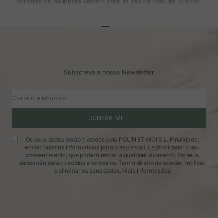
Milhares de mulheres vestem Polin et Moi há mais de 10 anos.
Ir para o artigo 1
Ir para o artigo 2
Ir para o artigo 3
Subscreva a nossa Newsletter
Correio eletrónico
JUNTAR-ME
Os seus dados serão tratados pela POLÍN ET MOI S.L. Finalidade:
enviar boletins informativos para o seu email. Legitimidade: o seu
consentimento, que poderá retirar a qualquer momento. Os seus
dados não serão cedidos a terceiros. Tem o direito de aceder, retificar
e eliminar os seus dados.
Mais informações