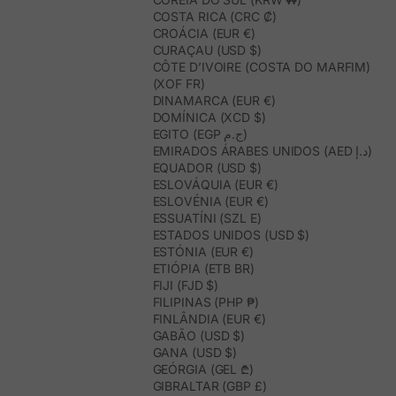
COSTA RICA (CRC ₡)
CROÁCIA (EUR €)
CURAÇAU (USD $)
CÔTE D’IVOIRE (COSTA DO MARFIM)
(XOF FR)
DINAMARCA (EUR €)
DOMÍNICA (XCD $)
EGITO (EGP ج.م)
EMIRADOS ÁRABES UNIDOS (AED د.إ)
EQUADOR (USD $)
ESLOVÁQUIA (EUR €)
ESLOVÉNIA (EUR €)
ESSUATÍNI (SZL E)
ESTADOS UNIDOS (USD $)
ESTÓNIA (EUR €)
ETIÓPIA (ETB BR)
FIJI (FJD $)
FILIPINAS (PHP ₱)
FINLÂNDIA (EUR €)
GABÃO (USD $)
GANA (USD $)
GEÓRGIA (GEL ₾)
GIBRALTAR (GBP £)