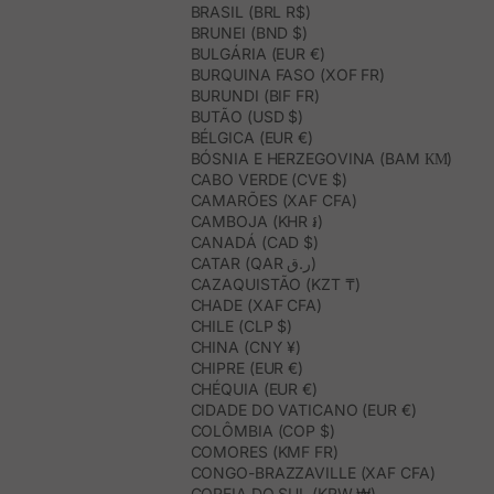
BRASIL (BRL R$)
BRUNEI (BND $)
BULGÁRIA (EUR €)
BURQUINA FASO (XOF FR)
BURUNDI (BIF FR)
BUTÃO (USD $)
BÉLGICA (EUR €)
BÓSNIA E HERZEGOVINA (BAM КМ)
CABO VERDE (CVE $)
CAMARÕES (XAF CFA)
CAMBOJA (KHR ៛)
CANADÁ (CAD $)
CATAR (QAR ر.ق)
CAZAQUISTÃO (KZT ₸)
CHADE (XAF CFA)
CHILE (CLP $)
CHINA (CNY ¥)
CHIPRE (EUR €)
CHÉQUIA (EUR €)
CIDADE DO VATICANO (EUR €)
COLÔMBIA (COP $)
COMORES (KMF FR)
CONGO-BRAZZAVILLE (XAF CFA)
COREIA DO SUL (KRW ₩)