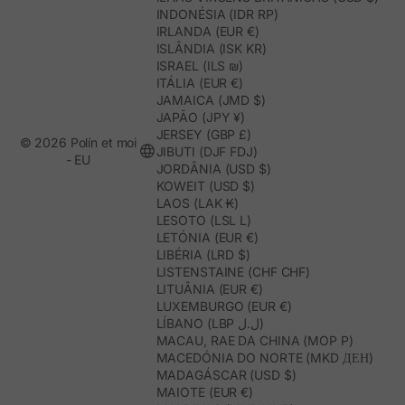
INDONÉSIA (IDR RP)
IRLANDA (EUR €)
ISLÂNDIA (ISK KR)
ISRAEL (ILS ₪)
ITÁLIA (EUR €)
JAMAICA (JMD $)
JAPÃO (JPY ¥)
JERSEY (GBP £)
© 2026 Polín et moi
JIBUTI (DJF FDJ)
- EU
JORDÂNIA (USD $)
KOWEIT (USD $)
LAOS (LAK ₭)
LESOTO (LSL L)
LETÓNIA (EUR €)
LIBÉRIA (LRD $)
LISTENSTAINE (CHF CHF)
LITUÂNIA (EUR €)
LUXEMBURGO (EUR €)
LÍBANO (LBP ل.ل)
MACAU, RAE DA CHINA (MOP P)
MACEDÓNIA DO NORTE (MKD ДЕН)
MADAGÁSCAR (USD $)
MAIOTE (EUR €)