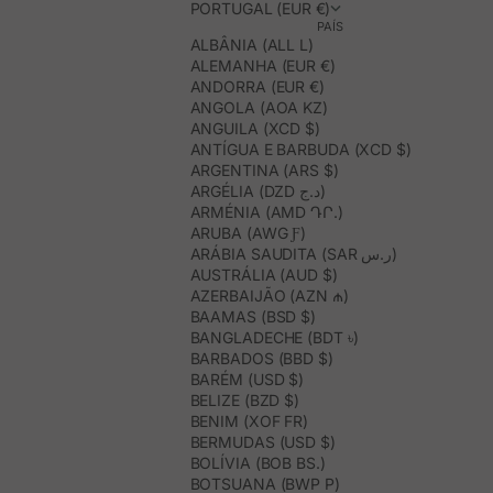
PORTUGAL (EUR €)
PAÍS
ALBÂNIA (ALL L)
ALEMANHA (EUR €)
ANDORRA (EUR €)
ANGOLA (AOA KZ)
ANGUILA (XCD $)
ANTÍGUA E BARBUDA (XCD $)
ARGENTINA (ARS $)
ARGÉLIA (DZD د.ج)
ARMÉNIA (AMD ԴՐ.)
ARUBA (AWG Ƒ)
ARÁBIA SAUDITA (SAR ر.س)
AUSTRÁLIA (AUD $)
AZERBAIJÃO (AZN ₼)
BAAMAS (BSD $)
BANGLADECHE (BDT ৳)
BARBADOS (BBD $)
BARÉM (USD $)
BELIZE (BZD $)
BENIM (XOF FR)
BERMUDAS (USD $)
BOLÍVIA (BOB BS.)
BOTSUANA (BWP P)