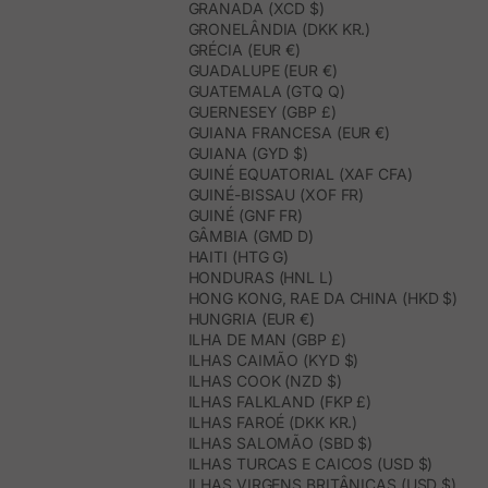
GRANADA (XCD $)
GRONELÂNDIA (DKK KR.)
GRÉCIA (EUR €)
GUADALUPE (EUR €)
GUATEMALA (GTQ Q)
GUERNESEY (GBP £)
GUIANA FRANCESA (EUR €)
GUIANA (GYD $)
GUINÉ EQUATORIAL (XAF CFA)
GUINÉ-BISSAU (XOF FR)
GUINÉ (GNF FR)
GÂMBIA (GMD D)
HAITI (HTG G)
HONDURAS (HNL L)
HONG KONG, RAE DA CHINA (HKD $)
HUNGRIA (EUR €)
ILHA DE MAN (GBP £)
ILHAS CAIMÃO (KYD $)
ILHAS COOK (NZD $)
ILHAS FALKLAND (FKP £)
ILHAS FAROÉ (DKK KR.)
ILHAS SALOMÃO (SBD $)
ILHAS TURCAS E CAICOS (USD $)
ILHAS VIRGENS BRITÂNICAS (USD $)