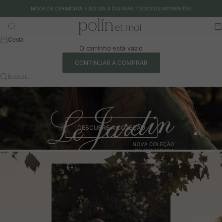
Ir para o conteúdo
MODA DE CERIMÓNIA E DO DIA A DIA PARA TODOS OS MOMENTOS
Polín et moi - EU
Buscar
Ca
Menu
Cesta
O carrinho está vazio
CONTINUAR A COMPRAR
Buscar…
DESCUBRE A COLEÇÃO
Ir para o 
Ir para o