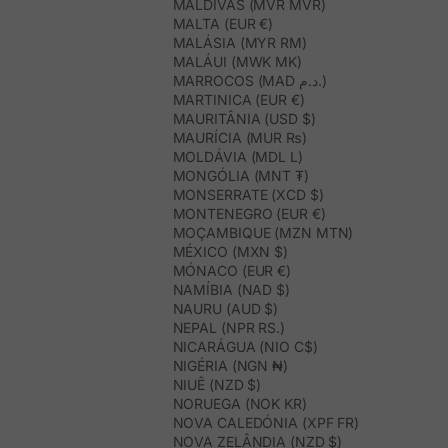
MALDIVAS (MVR MVR)
MALTA (EUR €)
MALÁSIA (MYR RM)
MALÁUI (MWK MK)
MARROCOS (MAD د.م.)
MARTINICA (EUR €)
MAURITÂNIA (USD $)
MAURÍCIA (MUR ₨)
MOLDÁVIA (MDL L)
MONGÓLIA (MNT ₮)
MONSERRATE (XCD $)
MONTENEGRO (EUR €)
MOÇAMBIQUE (MZN MTN)
MÉXICO (MXN $)
MÓNACO (EUR €)
NAMÍBIA (NAD $)
NAURU (AUD $)
NEPAL (NPR RS.)
NICARÁGUA (NIO C$)
NIGÉRIA (NGN ₦)
NIUÊ (NZD $)
NORUEGA (NOK KR)
NOVA CALEDÓNIA (XPF FR)
NOVA ZELÂNDIA (NZD $)