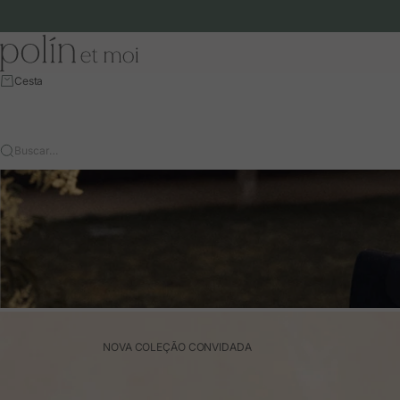
Ir para o conteúdo
Polín et moi - EU
Cesta
Buscar…
NOVA COLEÇÃO CONVIDADA