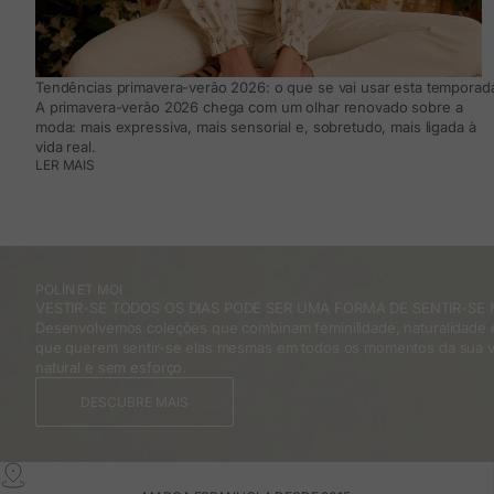
Tendências primavera-verão 2026: o que se vai usar esta temporada
A primavera-verão 2026 chega com um olhar renovado sobre a
moda: mais expressiva, mais sensorial e, sobretudo, mais ligada à
vida real.
LER MAIS
POLÍN ET MOI
VESTIR-SE TODOS OS DIAS PODE SER UMA FORMA DE SENTIR-SE 
Desenvolvemos coleções que combinam feminilidade, naturalidade e
que querem sentir-se elas mesmas em todos os momentos da sua v
natural e sem esforço.
DESCUBRE MAIS