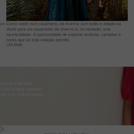
 e como adaptá-lo ao teu dia a dia
Como vestir num casamento de inverno com estilo e elegância
Vestir para um casamento de inverno é, na verdade, uma
oportunidade. A oportunidade de explorar texturas, camadas e
cores que só esta estação permite.
LER MAIS
MAIS A SI MESMA.
 critério para mulheres
ida, com uma elegância