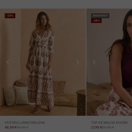
-30%
ESGOTADO
-39%
VESTIDO LONGO MALENA
TOP DE MALHA EIVORA
PREÇO EM PROMOÇÃO
PREÇO NORMAL
PREÇO EM PROMOÇÃO
PREÇO NORMAL
48,99 €
69,95 €
21,99 €
35,95 €