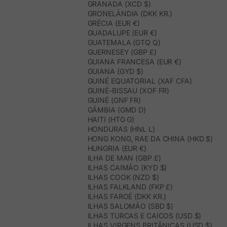
GRANADA (XCD $)
GRONELÂNDIA (DKK KR.)
GRÉCIA (EUR €)
GUADALUPE (EUR €)
GUATEMALA (GTQ Q)
GUERNESEY (GBP £)
GUIANA FRANCESA (EUR €)
GUIANA (GYD $)
GUINÉ EQUATORIAL (XAF CFA)
GUINÉ-BISSAU (XOF FR)
GUINÉ (GNF FR)
GÂMBIA (GMD D)
HAITI (HTG G)
HONDURAS (HNL L)
HONG KONG, RAE DA CHINA (HKD $)
HUNGRIA (EUR €)
ILHA DE MAN (GBP £)
ILHAS CAIMÃO (KYD $)
ILHAS COOK (NZD $)
ILHAS FALKLAND (FKP £)
ILHAS FAROÉ (DKK KR.)
ILHAS SALOMÃO (SBD $)
ILHAS TURCAS E CAICOS (USD $)
ILHAS VIRGENS BRITÂNICAS (USD $)