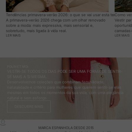
Tendências primavera-verão 2026: o que se vai usar esta temporada e
Como vest
A primavera-verão 2026 chega com um olhar renovado
Vestir pa
sobre a moda: mais expressiva, mais sensorial e,
oportunid
sobretudo, mais ligada à vida real.
camadas e
LER MAIS
LER MAIS
POLÍN ET MOI
VESTIR-SE TODOS OS DIAS PODE SER UMA FORMA DE SENTIR-
SE MAIS A SI MESMA.
Desenvolvemos coleções que combinam feminilidade,
naturalidade e critério para mulheres que querem sentir-se elas
mesmas em todos os momentos da sua vida, com uma elegância
natural e sem esforço.
DESCUBRE MAIS
MARCA ESPANHOLA DESDE 2015