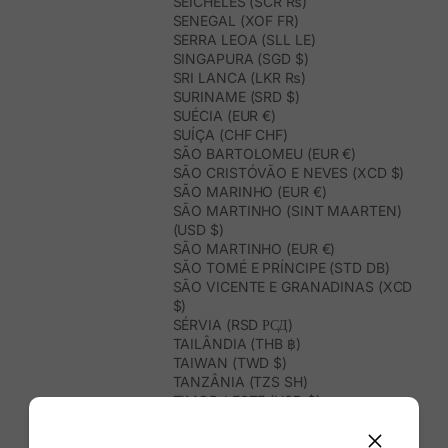
SEICHELES (SCR ₨)
SENEGAL (XOF FR)
SERRA LEOA (SLL LE)
SINGAPURA (SGD $)
SRI LANCA (LKR ₨)
SURINAME (SRD $)
SUÉCIA (EUR €)
SUÍÇA (CHF CHF)
SÃO BARTOLOMEU (EUR €)
SÃO CRISTÓVÃO E NEVES (XCD $)
SÃO MARINHO (EUR €)
SÃO MARTINHO (SINT MAARTEN)
(USD $)
SÃO MARTINHO (EUR €)
SÃO TOMÉ E PRÍNCIPE (STD DB)
SÃO VICENTE E GRANADINAS (XCD
$)
SÉRVIA (RSD РСД)
TAILÂNDIA (THB ฿)
TAIWAN (TWD $)
TANZÂNIA (TZS SH)
TIMOR-LESTE (USD $)
TOGO (XOF FR)
TONGA (TOP T$)