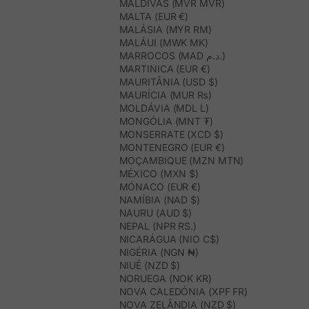
MALDIVAS (MVR MVR)
MALTA (EUR €)
MALÁSIA (MYR RM)
MALÁUI (MWK MK)
MARROCOS (MAD د.م.)
MARTINICA (EUR €)
MAURITÂNIA (USD $)
MAURÍCIA (MUR ₨)
MOLDÁVIA (MDL L)
MONGÓLIA (MNT ₮)
MONSERRATE (XCD $)
MONTENEGRO (EUR €)
MOÇAMBIQUE (MZN MTN)
MÉXICO (MXN $)
MÓNACO (EUR €)
NAMÍBIA (NAD $)
NAURU (AUD $)
NEPAL (NPR RS.)
NICARÁGUA (NIO C$)
NIGÉRIA (NGN ₦)
NIUÊ (NZD $)
NORUEGA (NOK KR)
NOVA CALEDÓNIA (XPF FR)
NOVA ZELÂNDIA (NZD $)