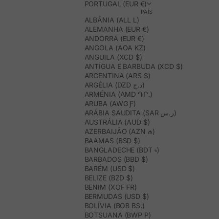
PORTUGAL (EUR €)
PAÍS
ALBÂNIA (ALL L)
ALEMANHA (EUR €)
ANDORRA (EUR €)
ANGOLA (AOA KZ)
ANGUILA (XCD $)
ANTÍGUA E BARBUDA (XCD $)
ARGENTINA (ARS $)
ARGÉLIA (DZD د.ج)
ARMÉNIA (AMD ԴՐ.)
ARUBA (AWG Ƒ)
ARÁBIA SAUDITA (SAR ر.س)
AUSTRÁLIA (AUD $)
AZERBAIJÃO (AZN ₼)
BAAMAS (BSD $)
BANGLADECHE (BDT ৳)
BARBADOS (BBD $)
BARÉM (USD $)
BELIZE (BZD $)
BENIM (XOF FR)
BERMUDAS (USD $)
BOLÍVIA (BOB BS.)
BOTSUANA (BWP P)