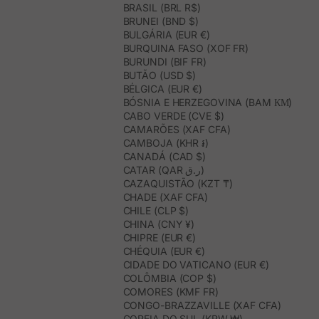
BRASIL (BRL R$)
BRUNEI (BND $)
BULGÁRIA (EUR €)
BURQUINA FASO (XOF FR)
BURUNDI (BIF FR)
BUTÃO (USD $)
BÉLGICA (EUR €)
BÓSNIA E HERZEGOVINA (BAM КМ)
CABO VERDE (CVE $)
CAMARÕES (XAF CFA)
CAMBOJA (KHR ៛)
CANADÁ (CAD $)
CATAR (QAR ر.ق)
CAZAQUISTÃO (KZT ₸)
CHADE (XAF CFA)
CHILE (CLP $)
CHINA (CNY ¥)
CHIPRE (EUR €)
CHÉQUIA (EUR €)
CIDADE DO VATICANO (EUR €)
COLÔMBIA (COP $)
COMORES (KMF FR)
CONGO-BRAZZAVILLE (XAF CFA)
COREIA DO SUL (KRW ₩)