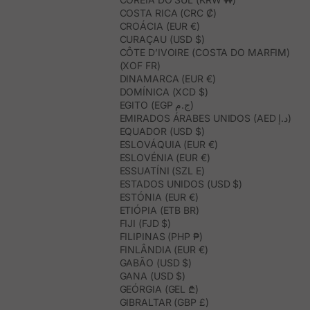
COSTA RICA (CRC ₡)
CROÁCIA (EUR €)
CURAÇAU (USD $)
CÔTE D’IVOIRE (COSTA DO MARFIM)
(XOF FR)
DINAMARCA (EUR €)
DOMÍNICA (XCD $)
EGITO (EGP ج.م)
EMIRADOS ÁRABES UNIDOS (AED د.إ)
EQUADOR (USD $)
ESLOVÁQUIA (EUR €)
ESLOVÉNIA (EUR €)
ESSUATÍNI (SZL E)
ESTADOS UNIDOS (USD $)
ESTÓNIA (EUR €)
ETIÓPIA (ETB BR)
FIJI (FJD $)
FILIPINAS (PHP ₱)
FINLÂNDIA (EUR €)
GABÃO (USD $)
GANA (USD $)
GEÓRGIA (GEL ₾)
GIBRALTAR (GBP £)