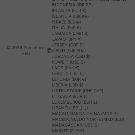
INDONÉSIA (IDR RP)
IRLANDA (EUR €)
ISLÂNDIA (ISK KR)
ISRAEL (ILS ₪)
ITÁLIA (EUR €)
JAMAICA (JMD $)
JAPÃO (JPY ¥)
JERSEY (GBP £)
© 2026 Polín et moi
JIBUTI (DJF FDJ)
- EU
JORDÂNIA (USD $)
KOWEIT (USD $)
LAOS (LAK ₭)
LESOTO (LSL L)
LETÓNIA (EUR €)
LIBÉRIA (LRD $)
LISTENSTAINE (CHF CHF)
LITUÂNIA (EUR €)
LUXEMBURGO (EUR €)
LÍBANO (LBP ل.ل)
MACAU, RAE DA CHINA (MOP P)
MACEDÓNIA DO NORTE (MKD ДЕН)
MADAGÁSCAR (USD $)
MAIOTE (EUR €)