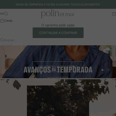
Ir para o conteúdo
MODA DE CERIMÓNIA E DO DIA A DIA PARA TODOS OS MOMENTOS
Polín et moi - EU
Buscar
Ca
Menu
Cesta
O carrinho está vazio
CONTINUAR A COMPRAR
Buscar…
ENCONTRA O TEU ESTILO
Ir para o 
Ir para o