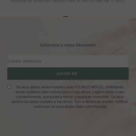
Milhares de mulheres vestem Polin et Moi há mais de 10 anos.
Ir para o artigo 1
Ir para o artigo 2
Ir para o artigo 3
Subscreva a nossa Newsletter
Correio eletrónico
JUNTAR-ME
Os seus dados serão tratados pela POLÍN ET MOI S.L. Finalidade:
enviar boletins informativos para o seu email. Legitimidade: o seu
consentimento, que poderá retirar a qualquer momento. Os seus
dados não serão cedidos a terceiros. Tem o direito de aceder, retificar
e eliminar os seus dados.
Mais informações