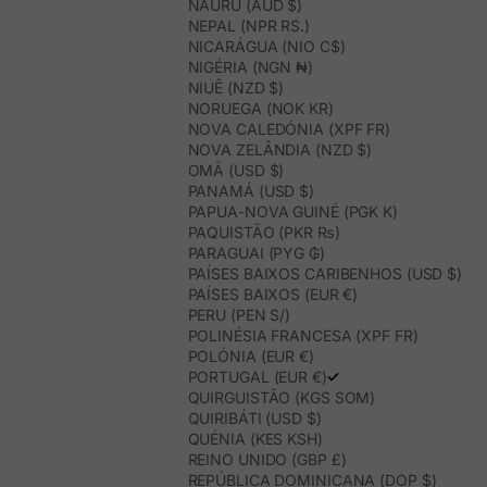
NAURU (AUD $)
NEPAL (NPR RS.)
NICARÁGUA (NIO C$)
NIGÉRIA (NGN ₦)
NIUÊ (NZD $)
NORUEGA (NOK KR)
NOVA CALEDÓNIA (XPF FR)
NOVA ZELÂNDIA (NZD $)
OMÃ (USD $)
PANAMÁ (USD $)
PAPUA-NOVA GUINÉ (PGK K)
PAQUISTÃO (PKR ₨)
PARAGUAI (PYG ₲)
PAÍSES BAIXOS CARIBENHOS (USD $)
PAÍSES BAIXOS (EUR €)
PERU (PEN S/)
POLINÉSIA FRANCESA (XPF FR)
POLÓNIA (EUR €)
PORTUGAL (EUR €)
QUIRGUISTÃO (KGS SOM)
QUIRIBÁTI (USD $)
QUÉNIA (KES KSH)
REINO UNIDO (GBP £)
REPÚBLICA DOMINICANA (DOP $)