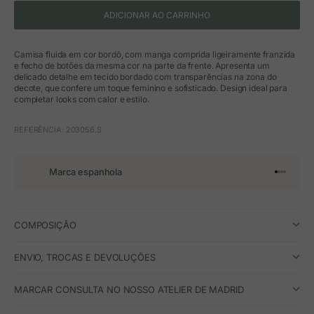
ADICIONAR AO CARRINHO
Camisa fluida em cor bordô, com manga comprida ligeiramente franzida
e fecho de botões da mesma cor na parte da frente. Apresenta um
delicado detalhe em tecido bordado com transparências na zona do
decote, que confere um toque feminino e sofisticado. Design ideal para
completar looks com calor e estilo.
REFERÊNCIA: 203056.S
Marca espanhola
Ir para o 
Ir para o
Ir para 
Ir para
COMPOSIÇÃO
ENVIO, TROCAS E DEVOLUÇÕES
MARCAR CONSULTA NO NOSSO ATELIER DE MADRID