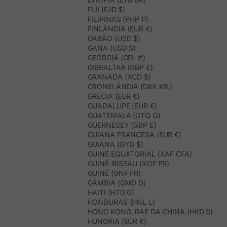
FIJI (FJD $)
FILIPINAS (PHP ₱)
FINLÂNDIA (EUR €)
GABÃO (USD $)
GANA (USD $)
GEÓRGIA (GEL ₾)
GIBRALTAR (GBP £)
GRANADA (XCD $)
GRONELÂNDIA (DKK KR.)
GRÉCIA (EUR €)
GUADALUPE (EUR €)
GUATEMALA (GTQ Q)
GUERNESEY (GBP £)
GUIANA FRANCESA (EUR €)
GUIANA (GYD $)
GUINÉ EQUATORIAL (XAF CFA)
GUINÉ-BISSAU (XOF FR)
GUINÉ (GNF FR)
GÂMBIA (GMD D)
HAITI (HTG G)
HONDURAS (HNL L)
HONG KONG, RAE DA CHINA (HKD $)
HUNGRIA (EUR €)