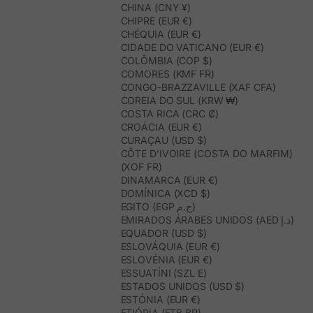
CHINA (CNY ¥)
CHIPRE (EUR €)
CHÉQUIA (EUR €)
CIDADE DO VATICANO (EUR €)
COLÔMBIA (COP $)
COMORES (KMF FR)
CONGO-BRAZZAVILLE (XAF CFA)
COREIA DO SUL (KRW ₩)
COSTA RICA (CRC ₡)
CROÁCIA (EUR €)
CURAÇAU (USD $)
CÔTE D’IVOIRE (COSTA DO MARFIM)
(XOF FR)
DINAMARCA (EUR €)
DOMÍNICA (XCD $)
EGITO (EGP ج.م)
EMIRADOS ÁRABES UNIDOS (AED د.إ)
EQUADOR (USD $)
ESLOVÁQUIA (EUR €)
ESLOVÉNIA (EUR €)
ESSUATÍNI (SZL E)
ESTADOS UNIDOS (USD $)
ESTÓNIA (EUR €)
ETIÓPIA (ETB BR)