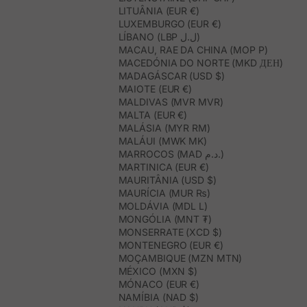
LITUÂNIA (EUR €)
LUXEMBURGO (EUR €)
LÍBANO (LBP ل.ل)
MACAU, RAE DA CHINA (MOP P)
MACEDÓNIA DO NORTE (MKD ДЕН)
MADAGÁSCAR (USD $)
MAIOTE (EUR €)
MALDIVAS (MVR MVR)
MALTA (EUR €)
MALÁSIA (MYR RM)
MALÁUI (MWK MK)
MARROCOS (MAD د.م.)
MARTINICA (EUR €)
MAURITÂNIA (USD $)
MAURÍCIA (MUR ₨)
MOLDÁVIA (MDL L)
MONGÓLIA (MNT ₮)
MONSERRATE (XCD $)
MONTENEGRO (EUR €)
MOÇAMBIQUE (MZN MTN)
MÉXICO (MXN $)
MÓNACO (EUR €)
NAMÍBIA (NAD $)