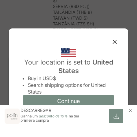
$)
SÉRVIA (RSD РСД)
TAILÂNDIA (THB ฿)
TAIWAN (TWD $)
TANZÂNIA (TZS SH)
TIMOR-LESTE (USD $)
TOGO (XOF FR)
TONGA (TOP T$)
TRINDADE E TOBAGO (TTD $)
TUNÍSIA (USD $)
TURQUEMENISTÃO (USD $)
Your location is set to
United
TURQUIA (TRY ₺)
States
TUVALU (AUD $)
Change country/region
UGANDA (UGX USH)
Buy in
USD$
URUGUAI (UYU $U)
Search shipping options for
United
USBEQUISTÃO (UZS SO'M)
States
VANUATU (VUV VT)
VENEZUELA (USD $)
Continue
Continue
VIETNAME (VND ₫)
DESCARREGAR
Change country/region and language
Cancel
WALLIS E FUTUNA (XPF FR)
Ganha um
desconto de 10%
na tua
ZIMBABUÉ (USD $)
primeira compra
ZÂMBIA (ZMW K)
ÁFRICA DO SUL (ZAR R)
ÁUSTRIA (EUR €)