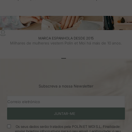
MARCA ESPANHOLA DESDE 2015
Milhares de mulheres vestem Polin et Moi há mais de 10 anos.
Ir para o artigo 1
Ir para o artigo 2
Ir para o artigo 3
Subscreva a nossa Newsletter
Correio eletrónico
JUNTAR-ME
Os seus dados serão tratados pela POLÍN ET MOI S.L. Finalidade:
enviar boletins informativos para o seu email. Legitimidade: o seu