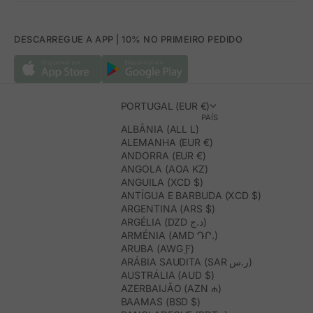
DESCARREGUE A APP | 10% NO PRIMEIRO PEDIDO
PORTUGAL (EUR €)
PAÍS
ALBÂNIA (ALL L)
ALEMANHA (EUR €)
ANDORRA (EUR €)
ANGOLA (AOA KZ)
ANGUILA (XCD $)
ANTÍGUA E BARBUDA (XCD $)
ARGENTINA (ARS $)
ARGÉLIA (DZD د.ج)
ARMÉNIA (AMD ԴՐ.)
ARUBA (AWG Ƒ)
ARÁBIA SAUDITA (SAR ر.س)
AUSTRÁLIA (AUD $)
AZERBAIJÃO (AZN ₼)
BAAMAS (BSD $)