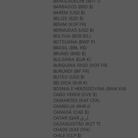
BANGLADECHE (BDT ৳)
BARBADOS (BBD $)
BARÉM (USD $)
BELIZE (BZD $)
BENIM (XOF FR)
BERMUDAS (USD $)
BOLÍVIA (BOB BS.)
BOTSUANA (BWP P)
BRASIL (BRL R$)
BRUNEI (BND $)
BULGÁRIA (EUR €)
BURQUINA FASO (XOF FR)
BURUNDI (BIF FR)
BUTÃO (USD $)
BÉLGICA (EUR €)
BÓSNIA E HERZEGOVINA (BAM КМ)
CABO VERDE (CVE $)
CAMARÕES (XAF CFA)
CAMBOJA (KHR ៛)
CANADÁ (CAD $)
CATAR (QAR ر.ق)
CAZAQUISTÃO (KZT ₸)
CHADE (XAF CFA)
CHILE (CLP $)