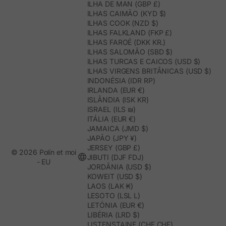
ILHA DE MAN (GBP £)
ILHAS CAIMÃO (KYD $)
ILHAS COOK (NZD $)
ILHAS FALKLAND (FKP £)
ILHAS FAROÉ (DKK KR.)
ILHAS SALOMÃO (SBD $)
ILHAS TURCAS E CAICOS (USD $)
ILHAS VIRGENS BRITÂNICAS (USD $)
INDONÉSIA (IDR RP)
IRLANDA (EUR €)
ISLÂNDIA (ISK KR)
ISRAEL (ILS ₪)
ITÁLIA (EUR €)
JAMAICA (JMD $)
JAPÃO (JPY ¥)
JERSEY (GBP £)
© 2026 Polín et moi
JIBUTI (DJF FDJ)
- EU
JORDÂNIA (USD $)
KOWEIT (USD $)
LAOS (LAK ₭)
LESOTO (LSL L)
LETÓNIA (EUR €)
LIBÉRIA (LRD $)
LISTENSTAINE (CHF CHF)