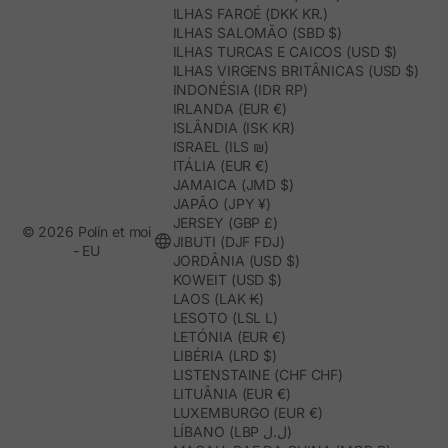
ILHAS FAROÉ (DKK KR.)
ILHAS SALOMÃO (SBD $)
ILHAS TURCAS E CAICOS (USD $)
ILHAS VIRGENS BRITÂNICAS (USD $)
INDONÉSIA (IDR RP)
IRLANDA (EUR €)
ISLÂNDIA (ISK KR)
ISRAEL (ILS ₪)
ITÁLIA (EUR €)
JAMAICA (JMD $)
JAPÃO (JPY ¥)
JERSEY (GBP £)
© 2026 Polín et moi
JIBUTI (DJF FDJ)
- EU
JORDÂNIA (USD $)
KOWEIT (USD $)
LAOS (LAK ₭)
LESOTO (LSL L)
LETÓNIA (EUR €)
LIBÉRIA (LRD $)
LISTENSTAINE (CHF CHF)
LITUÂNIA (EUR €)
LUXEMBURGO (EUR €)
LÍBANO (LBP ل.ل)