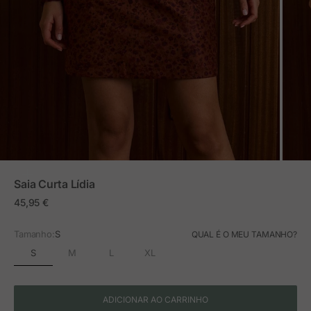
ZOOM
Saia Curta Lídia
Preço em promoção
45,95 €
Tamanho:
S
QUAL É O MEU TAMANHO?
S
M
L
XL
ADICIONAR AO CARRINHO