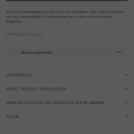
Saia mini estampada com flores em cor castanha. Saia reta com tecido
de mini veludo cotelê. Uma saia ideal para o dia a dia ou eventos
especiais.
REFERÊNCIA: 203438.S
Marca espanhola
Ir para o 
Ir para o
Ir para 
Ir para
COMPOSIÇÃO
ENVIO, TROCAS E DEVOLUÇÕES
MARCAR CONSULTA NO NOSSO ATELIER DE MADRID
AJUDA