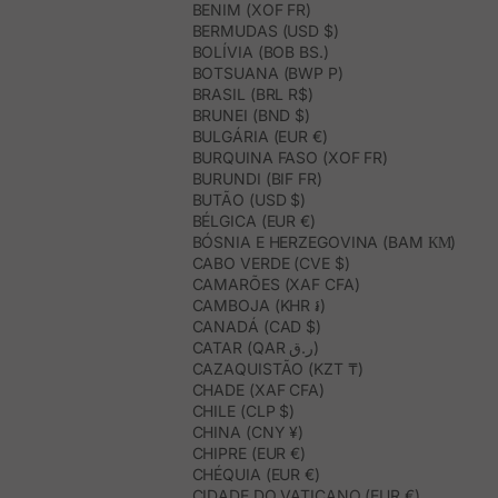
BENIM (XOF FR)
BERMUDAS (USD $)
BOLÍVIA (BOB BS.)
BOTSUANA (BWP P)
BRASIL (BRL R$)
BRUNEI (BND $)
BULGÁRIA (EUR €)
BURQUINA FASO (XOF FR)
BURUNDI (BIF FR)
BUTÃO (USD $)
BÉLGICA (EUR €)
BÓSNIA E HERZEGOVINA (BAM КМ)
CABO VERDE (CVE $)
CAMARÕES (XAF CFA)
CAMBOJA (KHR ៛)
CANADÁ (CAD $)
CATAR (QAR ر.ق)
CAZAQUISTÃO (KZT ₸)
CHADE (XAF CFA)
CHILE (CLP $)
CHINA (CNY ¥)
CHIPRE (EUR €)
CHÉQUIA (EUR €)
CIDADE DO VATICANO (EUR €)