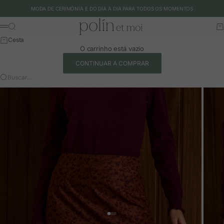
Ir para o conteúdo
MODA DE CERIMÓNIA E DO DIA A DIA PARA TODOS OS MOMENTOS
Polín et moi - EU
Buscar
Ca
Menu
Cesta
O carrinho está vazio
CONTINUAR A COMPRAR
Buscar…
Ir para o artigo 1
Ir para o artigo 2
Ir para o artigo 3