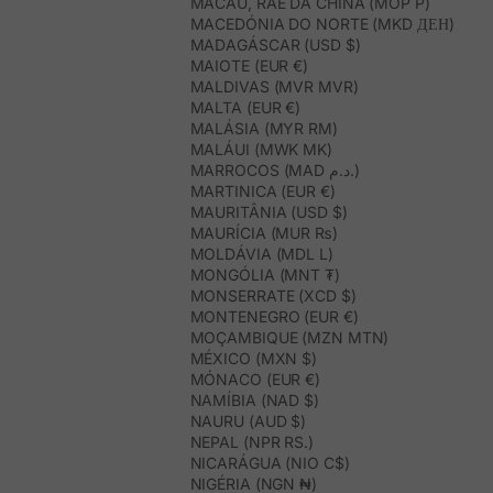
MACAU, RAE DA CHINA (MOP P)
MACEDÓNIA DO NORTE (MKD ДЕН)
MADAGÁSCAR (USD $)
MAIOTE (EUR €)
MALDIVAS (MVR MVR)
MALTA (EUR €)
MALÁSIA (MYR RM)
MALÁUI (MWK MK)
MARROCOS (MAD د.م.)
MARTINICA (EUR €)
MAURITÂNIA (USD $)
MAURÍCIA (MUR ₨)
MOLDÁVIA (MDL L)
MONGÓLIA (MNT ₮)
MONSERRATE (XCD $)
MONTENEGRO (EUR €)
MOÇAMBIQUE (MZN MTN)
MÉXICO (MXN $)
MÓNACO (EUR €)
NAMÍBIA (NAD $)
NAURU (AUD $)
NEPAL (NPR RS.)
NICARÁGUA (NIO C$)
NIGÉRIA (NGN ₦)