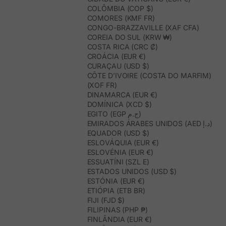
COLÔMBIA (COP $)
COMORES (KMF FR)
CONGO-BRAZZAVILLE (XAF CFA)
COREIA DO SUL (KRW ₩)
COSTA RICA (CRC ₡)
CROÁCIA (EUR €)
CURAÇAU (USD $)
CÔTE D’IVOIRE (COSTA DO MARFIM)
(XOF FR)
DINAMARCA (EUR €)
DOMÍNICA (XCD $)
EGITO (EGP ج.م)
EMIRADOS ÁRABES UNIDOS (AED د.إ)
EQUADOR (USD $)
ESLOVÁQUIA (EUR €)
ESLOVÉNIA (EUR €)
ESSUATÍNI (SZL E)
ESTADOS UNIDOS (USD $)
ESTÓNIA (EUR €)
ETIÓPIA (ETB BR)
FIJI (FJD $)
FILIPINAS (PHP ₱)
FINLÂNDIA (EUR €)