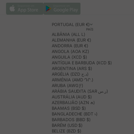
PORTUGAL (EUR €)
PAÍS
ALBÂNIA (ALL L)
ALEMANHA (EUR €)
ANDORRA (EUR €)
ANGOLA (AOA KZ)
ANGUILA (XCD $)
ANTÍGUA E BARBUDA (XCD $)
ARGENTINA (ARS $)
ARGÉLIA (DZD د.ج)
ARMÉNIA (AMD ԴՐ.)
ARUBA (AWG Ƒ)
ARÁBIA SAUDITA (SAR ر.س)
AUSTRÁLIA (AUD $)
AZERBAIJÃO (AZN ₼)
BAAMAS (BSD $)
BANGLADECHE (BDT ৳)
BARBADOS (BBD $)
BARÉM (USD $)
BELIZE (BZD $)