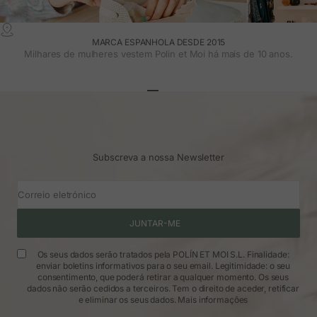
MARCA ESPANHOLA DESDE 2015
Milhares de mulheres vestem Polin et Moi há mais de 10 anos.
Ir para o artigo 1
Ir para o artigo 2
Ir para o artigo 3
Subscreva a nossa Newsletter
Correio eletrónico
JUNTAR-ME
Os seus dados serão tratados pela POLÍN ET MOI S.L. Finalidade:
enviar boletins informativos para o seu email. Legitimidade: o seu
consentimento, que poderá retirar a qualquer momento. Os seus
dados não serão cedidos a terceiros. Tem o direito de aceder, retificar
e eliminar os seus dados.
Mais informações