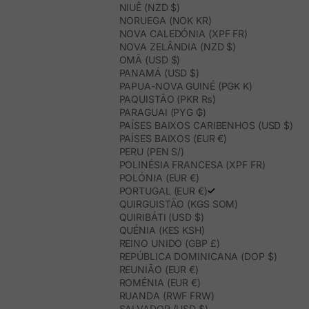
NIUÊ (NZD $)
NORUEGA (NOK KR)
NOVA CALEDÓNIA (XPF FR)
NOVA ZELÂNDIA (NZD $)
OMÃ (USD $)
PANAMÁ (USD $)
PAPUA-NOVA GUINÉ (PGK K)
PAQUISTÃO (PKR ₨)
PARAGUAI (PYG ₲)
PAÍSES BAIXOS CARIBENHOS (USD $)
PAÍSES BAIXOS (EUR €)
PERU (PEN S/)
POLINÉSIA FRANCESA (XPF FR)
POLÓNIA (EUR €)
PORTUGAL (EUR €)
QUIRGUISTÃO (KGS SOM)
QUIRIBÁTI (USD $)
QUÉNIA (KES KSH)
REINO UNIDO (GBP £)
REPÚBLICA DOMINICANA (DOP $)
REUNIÃO (EUR €)
ROMÉNIA (EUR €)
RUANDA (RWF FRW)
SALVADOR (USD $)