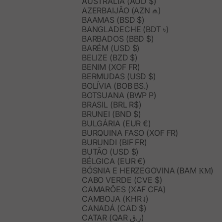
AUSTRÁLIA (AUD $)
AZERBAIJÃO (AZN ₼)
BAAMAS (BSD $)
BANGLADECHE (BDT ৳)
BARBADOS (BBD $)
BARÉM (USD $)
BELIZE (BZD $)
BENIM (XOF FR)
BERMUDAS (USD $)
BOLÍVIA (BOB BS.)
BOTSUANA (BWP P)
BRASIL (BRL R$)
BRUNEI (BND $)
BULGÁRIA (EUR €)
BURQUINA FASO (XOF FR)
BURUNDI (BIF FR)
BUTÃO (USD $)
BÉLGICA (EUR €)
BÓSNIA E HERZEGOVINA (BAM КМ)
CABO VERDE (CVE $)
CAMARÕES (XAF CFA)
CAMBOJA (KHR ៛)
CANADÁ (CAD $)
CATAR (QAR ر.ق)