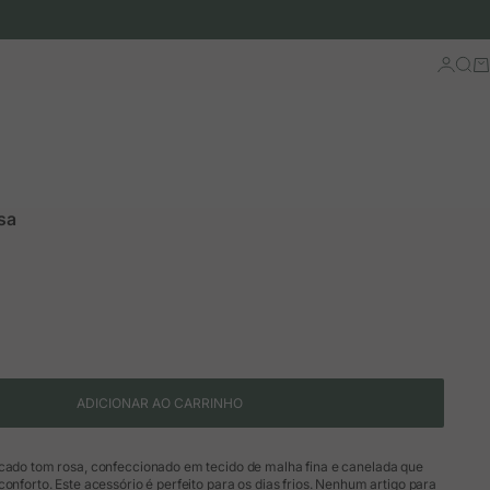
Iniciar 
Busc
Ca
sa
ão
ADICIONAR AO CARRINHO
icado tom rosa, confeccionado em tecido de malha fina e canelada que
conforto. Este acessório é perfeito para os dias frios. Nenhum artigo para