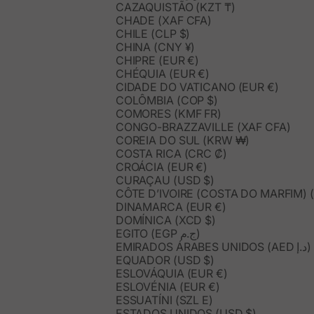
CAZAQUISTÃO (KZT ₸)
CHADE (XAF CFA)
CHILE (CLP $)
CHINA (CNY ¥)
CHIPRE (EUR €)
CHÉQUIA (EUR €)
CIDADE DO VATICANO (EUR €)
COLÔMBIA (COP $)
COMORES (KMF FR)
CONGO-BRAZZAVILLE (XAF CFA)
COREIA DO SUL (KRW ₩)
COSTA RICA (CRC ₡)
CROÁCIA (EUR €)
CURAÇAU (USD $)
CÔTE D’IVOIRE (COSTA DO MARFIM) (
DINAMARCA (EUR €)
DOMÍNICA (XCD $)
EGITO (EGP ج.م)
EMIRADOS ÁRABES UNIDOS (AED د.إ)
EQUADOR (USD $)
ESLOVÁQUIA (EUR €)
ESLOVÉNIA (EUR €)
ESSUATÍNI (SZL E)
ESTADOS UNIDOS (USD $)