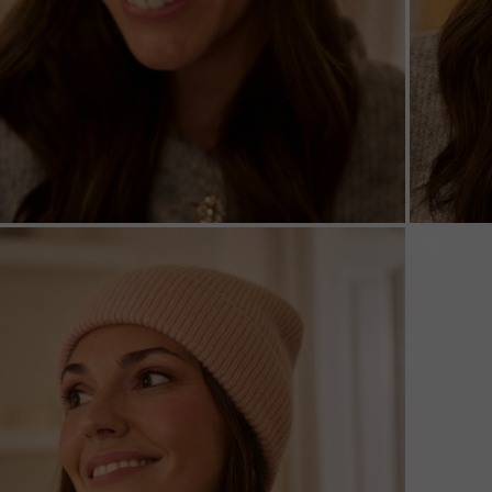
ZOOM
ZOO