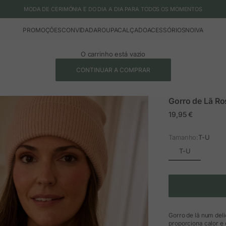
MODA DE CERIMÓNIA E DO DIA A DIA PARA TODOS OS MOMENTOS
PROMOÇÕES
CONVIDADA
ROUPA
CALÇADO
ACESSÓRIOS
NOIVA
O carrinho está vazio
CONTINUAR A COMPRAR
Gorro de Lã Ro
Preço em promoç
19,95 €
Tamanho:
T-U
T-U
Gorro de lã num del
proporciona calor e 