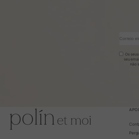
Correio el
Os seus 
seu emai
não s
APOI
Cont
Perg