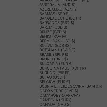
ARÁBIA SAUDITA (SAR ر.س)
AUSTRÁLIA (AUD $)
AZERBAIJÃO (AZN ₼)
BAAMAS (BSD $)
BANGLADECHE (BDT ৳)
BARBADOS (BBD $)
BARÉM (USD $)
BELIZE (BZD $)
BENIM (XOF FR)
BERMUDAS (USD $)
BOLÍVIA (BOB BS.)
BOTSUANA (BWP P)
BRASIL (BRL R$)
BRUNEI (BND $)
BULGÁRIA (EUR €)
BURQUINA FASO (XOF FR)
BURUNDI (BIF FR)
BUTÃO (USD $)
BÉLGICA (EUR €)
BÓSNIA E HERZEGOVINA (BAM КМ)
CABO VERDE (CVE $)
CAMARÕES (XAF CFA)
CAMBOJA (KHR ៛)
CANADÁ (CAD $)