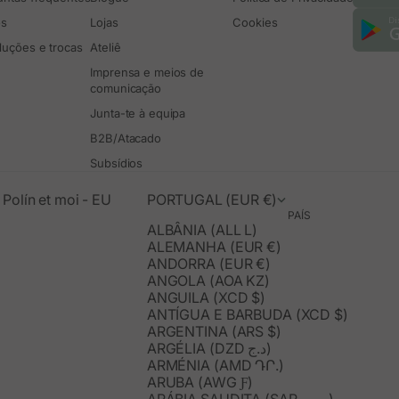
os
Lojas
Cookies
luções e trocas
Ateliê
Imprensa e meios de
comunicação
Junta-te à equipa
B2B/Atacado
Subsídios
Polín et moi - EU
PORTUGAL (EUR €)
PAÍS
ALBÂNIA (ALL L)
ALEMANHA (EUR €)
ANDORRA (EUR €)
ANGOLA (AOA KZ)
ANGUILA (XCD $)
ANTÍGUA E BARBUDA (XCD $)
ARGENTINA (ARS $)
ARGÉLIA (DZD د.ج)
ARMÉNIA (AMD ԴՐ.)
ARUBA (AWG Ƒ)