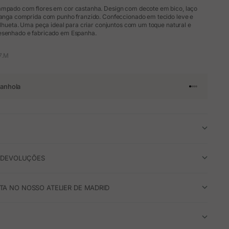
ampado com flores em cor castanha. Design com decote em bico, laço
 manga comprida com punho franzido. Confeccionado em tecido leve e
silhueta. Uma peça ideal para criar conjuntos com um toque natural e
esenhado e fabricado em Espanha.
7.M
anhola
Ir para o arti
Ir para o art
Ir para o ar
Ir para o a
E DEVOLUÇÕES
A NO NOSSO ATELIER DE MADRID