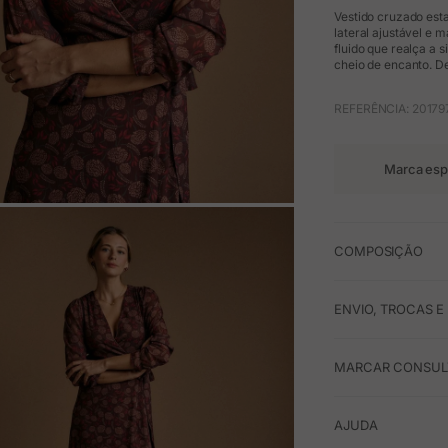
Vestido cruzado est
lateral ajustável e
fluido que realça a 
cheio de encanto. D
REFERÊNCIA: 20179
Marca esp
M
COMPOSIÇÃO
ENVIO, TROCAS 
MARCAR CONSULT
AJUDA