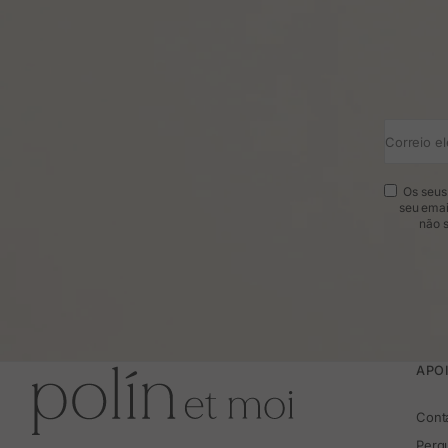
Correio el
Os seus 
seu emai
não s
APOI
Cont
Perg