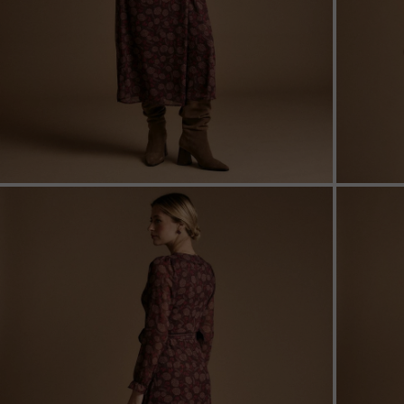
ZOOM
ZOO