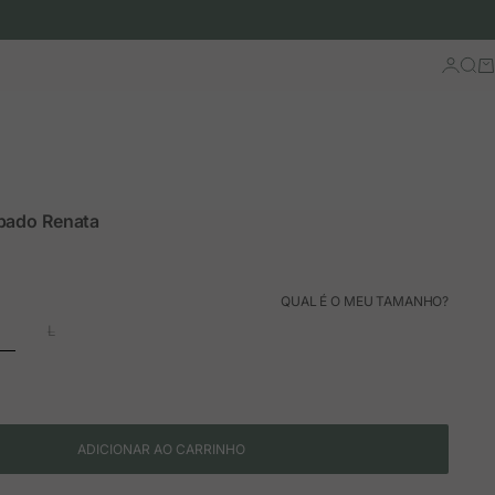
Iniciar 
Busc
Ca
pado Renata
ão
QUAL É O MEU TAMANHO?
L
ADICIONAR AO CARRINHO