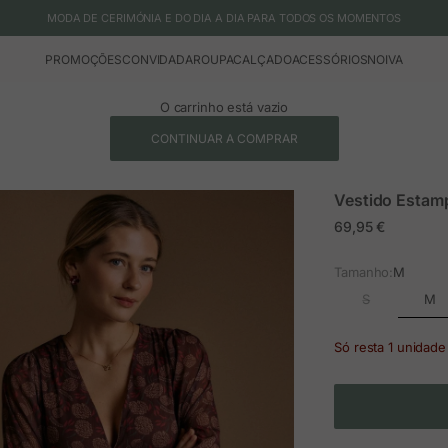
MODA DE CERIMÓNIA E DO DIA A DIA PARA TODOS OS MOMENTOS
PROMOÇÕES
CONVIDADA
ROUPA
CALÇADO
ACESSÓRIOS
NOIVA
O carrinho está vazio
CONTINUAR A COMPRAR
Vestido Estam
Preço em promoç
69,95 €
Tamanho:
M
M
S
Só resta 1 unidade