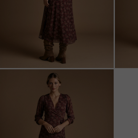
ZOOM
ZOO