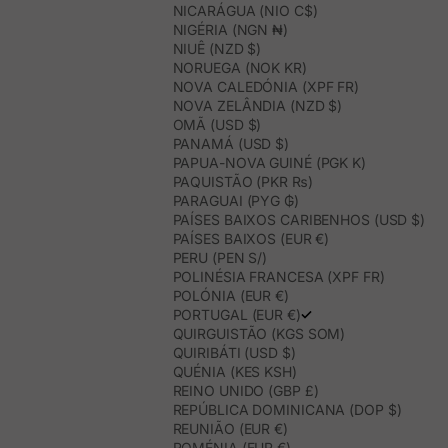
NICARÁGUA (NIO C$)
NIGÉRIA (NGN ₦)
NIUÊ (NZD $)
NORUEGA (NOK KR)
NOVA CALEDÓNIA (XPF FR)
NOVA ZELÂNDIA (NZD $)
OMÃ (USD $)
PANAMÁ (USD $)
PAPUA-NOVA GUINÉ (PGK K)
PAQUISTÃO (PKR ₨)
PARAGUAI (PYG ₲)
PAÍSES BAIXOS CARIBENHOS (USD $)
PAÍSES BAIXOS (EUR €)
PERU (PEN S/)
POLINÉSIA FRANCESA (XPF FR)
POLÓNIA (EUR €)
PORTUGAL (EUR €)
QUIRGUISTÃO (KGS SOM)
QUIRIBÁTI (USD $)
QUÉNIA (KES KSH)
REINO UNIDO (GBP £)
REPÚBLICA DOMINICANA (DOP $)
REUNIÃO (EUR €)
ROMÉNIA (EUR €)