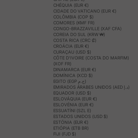
CHÉQUIA (EUR €)
CIDADE DO VATICANO (EUR €)
COLÔMBIA (COP $)
COMORES (KMF FR)
CONGO-BRAZZAVILLE (XAF CFA)
COREIA DO SUL (KRW ₩)
COSTA RICA (CRC ₡)
CROÁCIA (EUR €)
CURAÇAU (USD $)
CÔTE D’IVOIRE (COSTA DO MARFIM)
(XOF FR)
DINAMARCA (EUR €)
DOMÍNICA (XCD $)
EGITO (EGP ج.م)
EMIRADOS ÁRABES UNIDOS (AED د.إ)
EQUADOR (USD $)
ESLOVÁQUIA (EUR €)
ESLOVÉNIA (EUR €)
ESSUATÍNI (SZL E)
ESTADOS UNIDOS (USD $)
ESTÓNIA (EUR €)
ETIÓPIA (ETB BR)
FIJI (FJD $)