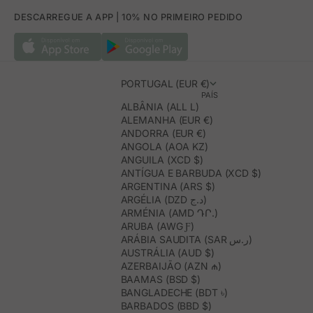
DESCARREGUE A APP | 10% NO PRIMEIRO PEDIDO
PORTUGAL (EUR €)
PAÍS
ALBÂNIA (ALL L)
ALEMANHA (EUR €)
ANDORRA (EUR €)
ANGOLA (AOA KZ)
ANGUILA (XCD $)
ANTÍGUA E BARBUDA (XCD $)
ARGENTINA (ARS $)
ARGÉLIA (DZD د.ج)
ARMÉNIA (AMD ԴՐ.)
ARUBA (AWG Ƒ)
ARÁBIA SAUDITA (SAR ر.س)
AUSTRÁLIA (AUD $)
AZERBAIJÃO (AZN ₼)
BAAMAS (BSD $)
BANGLADECHE (BDT ৳)
BARBADOS (BBD $)