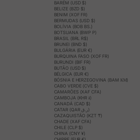
BARÉM (USD $)
BELIZE (BZD $)
BENIM (XOF FR)
BERMUDAS (USD $)
BOLÍVIA (BOB BS.)
BOTSUANA (BWP P)
BRASIL (BRL R$)
BRUNEI (BND $)
BULGÁRIA (EUR €)
BURQUINA FASO (XOF FR)
BURUNDI (BIF FR)
BUTÃO (USD $)
BÉLGICA (EUR €)
BÓSNIA E HERZEGOVINA (BAM КМ)
CABO VERDE (CVE $)
CAMARÕES (XAF CFA)
CAMBOJA (KHR ៛)
CANADÁ (CAD $)
CATAR (QAR ر.ق)
CAZAQUISTÃO (KZT ₸)
CHADE (XAF CFA)
CHILE (CLP $)
CHINA (CNY ¥)
CHIPRE (EUR €)