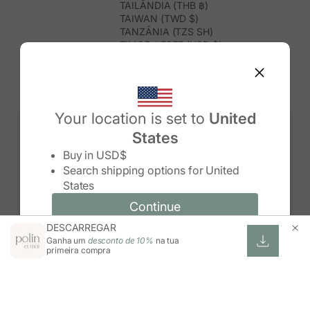
TAILÂNDIA (THB ฿)
TAIWAN (TWD $)
TANZÂNIA (TZS SH)
TIMOR-LESTE (USD $)
TOGO (XOF FR)
TONGA (TOP T$)
TRINDADE E TOBAGO (TTD $)
TUNÍSIA (USD $)
TURQUEMENISTÃO (USD $)
Your location is set to
United
TURQUIA (TRY ₺)
States
TUVALU (AUD $)
Change country/region
UGANDA (UGX USH)
Buy in
USD$
URUGUAI (UYU $U)
Search shipping options for
United
USBEQUISTÃO (UZS SO'M)
States
VANUATU (VUV VT)
VENEZUELA (USD $)
Continue
Continue
VIETNAME (VND ₫)
DESCARREGAR
Change country/region and language
Cancel
WALLIS E FUTUNA (XPF FR)
Ganha um
desconto de 10%
na tua
ZIMBABUÉ (USD $)
primeira compra
ZÂMBIA (ZMW K)
ÁFRICA DO SUL (ZAR R)
ÁUSTRIA (EUR €)
ÍNDIA (INR ₹)