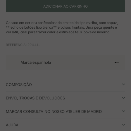
ADICIONAR AO CARRINHO
Casaco em cor cru confeccionado em tecido tipo ovelha, com capuz,
**fecho de botões tipo trenca** e bolsos frontais. Uma peça quente e
versátil, ideal para trazer calor e estilo aos teus looks de inverno.
REFERÊNCIA: 201441.L
Marca espanhola
Ir para o 
Ir para o
Ir para 
Ir para
COMPOSIÇÃO
ENVIO, TROCAS E DEVOLUÇÕES
MARCAR CONSULTA NO NOSSO ATELIER DE MADRID
AJUDA