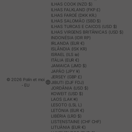
ILHAS COOK (NZD $)
ILHAS FALKLAND (FKP £)
ILHAS FAROÉ (DKK KR.)
ILHAS SALOMÃO (SBD $)
ILHAS TURCAS E CAICOS (USD $)
ILHAS VIRGENS BRITÂNICAS (USD $)
INDONÉSIA (IDR RP)
IRLANDA (EUR €)
ISLÂNDIA (ISK KR)
ISRAEL (ILS ₪)
ITÁLIA (EUR €)
JAMAICA (JMD $)
JAPÃO (JPY ¥)
JERSEY (GBP £)
© 2026 Polín et moi
JIBUTI (DJF FDJ)
- EU
JORDÂNIA (USD $)
KOWEIT (USD $)
LAOS (LAK ₭)
LESOTO (LSL L)
LETÓNIA (EUR €)
LIBÉRIA (LRD $)
LISTENSTAINE (CHF CHF)
LITUÂNIA (EUR €)