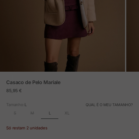
ZOOM
Casaco de Pelo Mariale
Preço em promoção
85,95 €
Tamanho:
L
QUAL É O MEU TAMANHO?
L
S
M
XL
Só restam 2 unidades