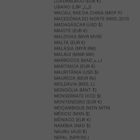
LUXEMBURGO (EUR €)
LÍBANO (LBP ل.ل)
MACAU, RAE DA CHINA (MOP P)
MACEDÓNIA DO NORTE (MKD ДЕН)
MADAGÁSCAR (USD $)
MAIOTE (EUR €)
MALDIVAS (MVR MVR)
MALTA (EUR €)
MALÁSIA (MYR RM)
MALÁUI (MWK MK)
MARROCOS (MAD د.م.)
MARTINICA (EUR €)
MAURITÂNIA (USD $)
MAURÍCIA (MUR ₨)
MOLDÁVIA (MDL L)
MONGÓLIA (MNT ₮)
MONSERRATE (XCD $)
MONTENEGRO (EUR €)
MOÇAMBIQUE (MZN MTN)
MÉXICO (MXN $)
MÓNACO (EUR €)
NAMÍBIA (NAD $)
NAURU (AUD $)
NEPAL (NPR RS.)