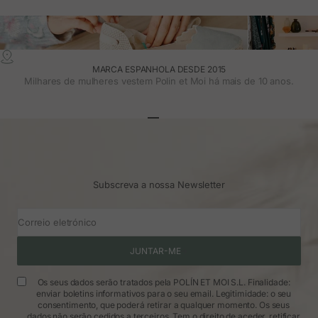
MARCA ESPANHOLA DESDE 2015
Milhares de mulheres vestem Polin et Moi há mais de 10 anos.
Ir para o artigo 1
Ir para o artigo 2
Ir para o artigo 3
Subscreva a nossa Newsletter
Correio eletrónico
JUNTAR-ME
Os seus dados serão tratados pela POLÍN ET MOI S.L. Finalidade:
enviar boletins informativos para o seu email. Legitimidade: o seu
consentimento, que poderá retirar a qualquer momento. Os seus
dados não serão cedidos a terceiros. Tem o direito de aceder, retificar