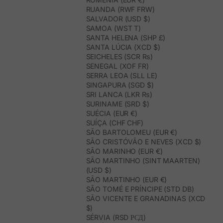
RUANDA (RWF FRW)
SALVADOR (USD $)
SAMOA (WST T)
SANTA HELENA (SHP £)
SANTA LÚCIA (XCD $)
SEICHELES (SCR ₨)
SENEGAL (XOF FR)
SERRA LEOA (SLL LE)
SINGAPURA (SGD $)
SRI LANCA (LKR ₨)
SURINAME (SRD $)
SUÉCIA (EUR €)
SUÍÇA (CHF CHF)
SÃO BARTOLOMEU (EUR €)
SÃO CRISTÓVÃO E NEVES (XCD $)
SÃO MARINHO (EUR €)
SÃO MARTINHO (SINT MAARTEN)
(USD $)
SÃO MARTINHO (EUR €)
SÃO TOMÉ E PRÍNCIPE (STD DB)
SÃO VICENTE E GRANADINAS (XCD
$)
SÉRVIA (RSD РСД)