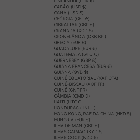
FINLÂNDIA (EUR €)
GABÃO (USD $)
GANA (USD $)
GEÓRGIA (GEL ₾)
GIBRALTAR (GBP £)
GRANADA (XCD $)
GRONELÂNDIA (DKK KR.)
GRÉCIA (EUR €)
GUADALUPE (EUR €)
GUATEMALA (GTQ Q)
GUERNESEY (GBP £)
GUIANA FRANCESA (EUR €)
GUIANA (GYD $)
GUINÉ EQUATORIAL (XAF CFA)
GUINÉ-BISSAU (XOF FR)
GUINÉ (GNF FR)
GÂMBIA (GMD D)
HAITI (HTG G)
HONDURAS (HNL L)
HONG KONG, RAE DA CHINA (HKD $)
HUNGRIA (EUR €)
ILHA DE MAN (GBP £)
ILHAS CAIMÃO (KYD $)
ILHAS COOK (NZD $)