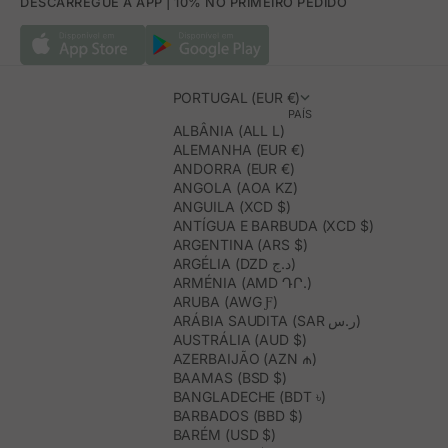
DESCARREGUE A APP | 10% NO PRIMEIRO PEDIDO
PORTUGAL (EUR €)
PAÍS
ALBÂNIA (ALL L)
ALEMANHA (EUR €)
ANDORRA (EUR €)
ANGOLA (AOA KZ)
ANGUILA (XCD $)
ANTÍGUA E BARBUDA (XCD $)
ARGENTINA (ARS $)
ARGÉLIA (DZD د.ج)
ARMÉNIA (AMD ԴՐ.)
ARUBA (AWG Ƒ)
ARÁBIA SAUDITA (SAR ر.س)
AUSTRÁLIA (AUD $)
AZERBAIJÃO (AZN ₼)
BAAMAS (BSD $)
BANGLADECHE (BDT ৳)
BARBADOS (BBD $)
BARÉM (USD $)