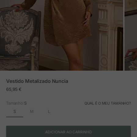
ZOOM
Vestido Metalizado Nuncia
Preço em promoção
65,95 €
Tamanho:
S
QUAL É O MEU TAMANHO?
S
M
L
ADICIONAR AO CARRINHO