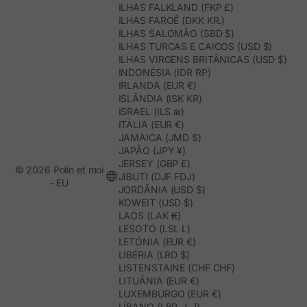
ILHAS FALKLAND (FKP £)
ILHAS FAROÉ (DKK KR.)
ILHAS SALOMÃO (SBD $)
ILHAS TURCAS E CAICOS (USD $)
ILHAS VIRGENS BRITÂNICAS (USD $)
INDONÉSIA (IDR RP)
IRLANDA (EUR €)
ISLÂNDIA (ISK KR)
ISRAEL (ILS ₪)
ITÁLIA (EUR €)
JAMAICA (JMD $)
JAPÃO (JPY ¥)
JERSEY (GBP £)
© 2026 Polín et moi
JIBUTI (DJF FDJ)
- EU
JORDÂNIA (USD $)
KOWEIT (USD $)
LAOS (LAK ₭)
LESOTO (LSL L)
LETÓNIA (EUR €)
LIBÉRIA (LRD $)
LISTENSTAINE (CHF CHF)
LITUÂNIA (EUR €)
LUXEMBURGO (EUR €)
LÍBANO (LBP ل.ل)