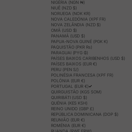
NIGÉRIA (NGN ₦)
NIUÊ (NZD $)
NORUEGA (NOK KR)
NOVA CALEDÓNIA (XPF FR)
NOVA ZELÂNDIA (NZD $)
OMÃ (USD $)
PANAMÁ (USD $)
PAPUA-NOVA GUINÉ (PGK K)
PAQUISTÃO (PKR ₨)
PARAGUAI (PYG ₲)
PAÍSES BAIXOS CARIBENHOS (USD $)
PAÍSES BAIXOS (EUR €)
PERU (PEN S/)
POLINÉSIA FRANCESA (XPF FR)
POLÓNIA (EUR €)
PORTUGAL (EUR €)
QUIRGUISTÃO (KGS SOM)
QUIRIBÁTI (USD $)
QUÉNIA (KES KSH)
REINO UNIDO (GBP £)
REPÚBLICA DOMINICANA (DOP $)
REUNIÃO (EUR €)
ROMÉNIA (EUR €)
RUANDA (RWF FRW)