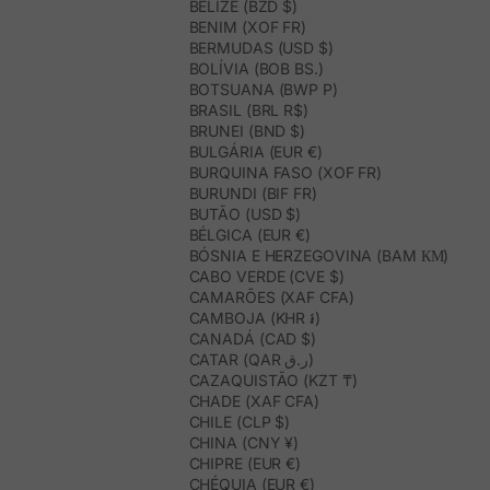
BELIZE (BZD $)
BENIM (XOF FR)
BERMUDAS (USD $)
BOLÍVIA (BOB BS.)
BOTSUANA (BWP P)
BRASIL (BRL R$)
BRUNEI (BND $)
BULGÁRIA (EUR €)
BURQUINA FASO (XOF FR)
BURUNDI (BIF FR)
BUTÃO (USD $)
BÉLGICA (EUR €)
BÓSNIA E HERZEGOVINA (BAM КМ)
CABO VERDE (CVE $)
CAMARÕES (XAF CFA)
CAMBOJA (KHR ៛)
CANADÁ (CAD $)
CATAR (QAR ر.ق)
CAZAQUISTÃO (KZT ₸)
CHADE (XAF CFA)
CHILE (CLP $)
CHINA (CNY ¥)
CHIPRE (EUR €)
CHÉQUIA (EUR €)