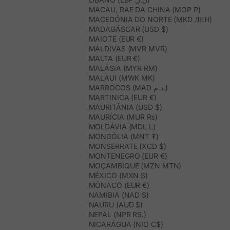
MACAU, RAE DA CHINA (MOP P)
MACEDÓNIA DO NORTE (MKD ДЕН)
MADAGÁSCAR (USD $)
MAIOTE (EUR €)
MALDIVAS (MVR MVR)
MALTA (EUR €)
MALÁSIA (MYR RM)
MALÁUI (MWK MK)
MARROCOS (MAD د.م.)
MARTINICA (EUR €)
MAURITÂNIA (USD $)
MAURÍCIA (MUR ₨)
MOLDÁVIA (MDL L)
MONGÓLIA (MNT ₮)
MONSERRATE (XCD $)
MONTENEGRO (EUR €)
MOÇAMBIQUE (MZN MTN)
MÉXICO (MXN $)
MÓNACO (EUR €)
NAMÍBIA (NAD $)
NAURU (AUD $)
NEPAL (NPR RS.)
NICARÁGUA (NIO C$)