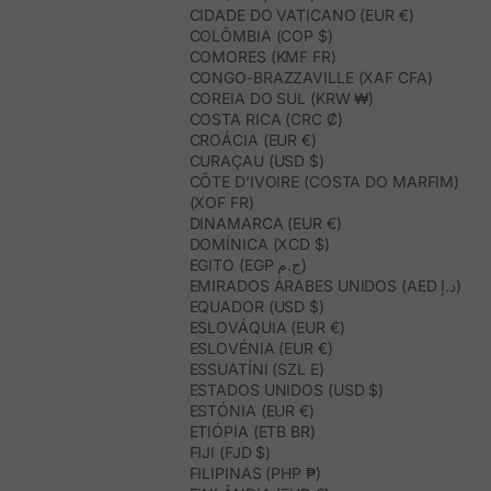
CIDADE DO VATICANO (EUR €)
COLÔMBIA (COP $)
COMORES (KMF FR)
CONGO-BRAZZAVILLE (XAF CFA)
COREIA DO SUL (KRW ₩)
COSTA RICA (CRC ₡)
CROÁCIA (EUR €)
CURAÇAU (USD $)
CÔTE D’IVOIRE (COSTA DO MARFIM)
(XOF FR)
DINAMARCA (EUR €)
DOMÍNICA (XCD $)
EGITO (EGP ج.م)
EMIRADOS ÁRABES UNIDOS (AED د.إ)
EQUADOR (USD $)
ESLOVÁQUIA (EUR €)
ESLOVÉNIA (EUR €)
ESSUATÍNI (SZL E)
ESTADOS UNIDOS (USD $)
ESTÓNIA (EUR €)
ETIÓPIA (ETB BR)
FIJI (FJD $)
FILIPINAS (PHP ₱)