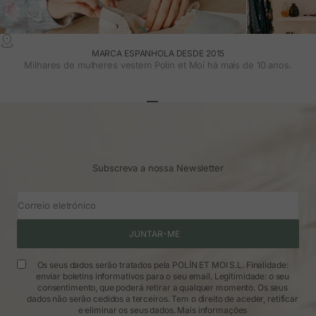
MARCA ESPANHOLA DESDE 2015
Milhares de mulheres vestem Polin et Moi há mais de 10 anos.
Ir para o artigo 1
Ir para o artigo 2
Ir para o artigo 3
Subscreva a nossa Newsletter
Correio eletrónico
JUNTAR-ME
Os seus dados serão tratados pela POLÍN ET MOI S.L. Finalidade:
enviar boletins informativos para o seu email. Legitimidade: o seu
consentimento, que poderá retirar a qualquer momento. Os seus
dados não serão cedidos a terceiros. Tem o direito de aceder, retificar
e eliminar os seus dados.
Mais informações