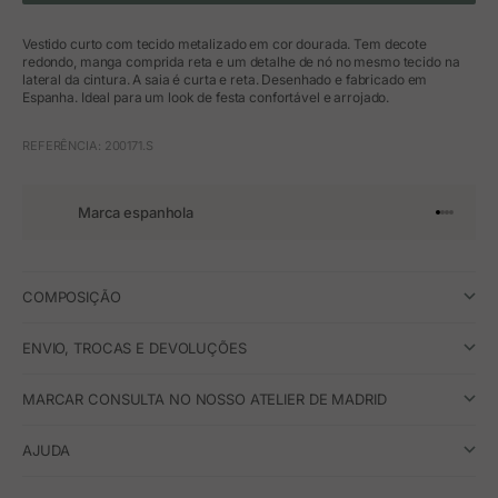
Vestido curto com tecido metalizado em cor dourada. Tem decote
redondo, manga comprida reta e um detalhe de nó no mesmo tecido na
lateral da cintura. A saia é curta e reta. Desenhado e fabricado em
Espanha. Ideal para um look de festa confortável e arrojado.
REFERÊNCIA: 200171.S
Marca espanhola
Ir para o 
Ir para o
Ir para 
Ir para
COMPOSIÇÃO
ENVIO, TROCAS E DEVOLUÇÕES
MARCAR CONSULTA NO NOSSO ATELIER DE MADRID
AJUDA