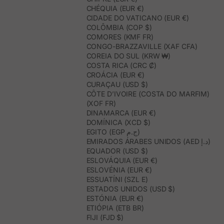
CHÉQUIA (EUR €)
CIDADE DO VATICANO (EUR €)
COLÔMBIA (COP $)
COMORES (KMF FR)
CONGO-BRAZZAVILLE (XAF CFA)
COREIA DO SUL (KRW ₩)
COSTA RICA (CRC ₡)
CROÁCIA (EUR €)
CURAÇAU (USD $)
CÔTE D’IVOIRE (COSTA DO MARFIM)
(XOF FR)
DINAMARCA (EUR €)
DOMÍNICA (XCD $)
EGITO (EGP ج.م)
EMIRADOS ÁRABES UNIDOS (AED د.إ)
EQUADOR (USD $)
ESLOVÁQUIA (EUR €)
ESLOVÉNIA (EUR €)
ESSUATÍNI (SZL E)
ESTADOS UNIDOS (USD $)
ESTÓNIA (EUR €)
ETIÓPIA (ETB BR)
FIJI (FJD $)