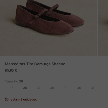
ZOOM
Merceditas Tira Camurça Shanna
Preço em promoção
85,95 €
Tamanho:
36
36
35
37
38
39
40
41
Só restam 2 unidades