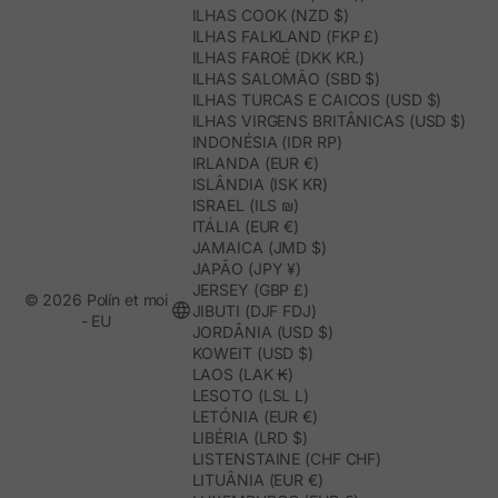
ILHAS COOK (NZD $)
ILHAS FALKLAND (FKP £)
ILHAS FAROÉ (DKK KR.)
ILHAS SALOMÃO (SBD $)
ILHAS TURCAS E CAICOS (USD $)
ILHAS VIRGENS BRITÂNICAS (USD $)
INDONÉSIA (IDR RP)
IRLANDA (EUR €)
ISLÂNDIA (ISK KR)
ISRAEL (ILS ₪)
ITÁLIA (EUR €)
JAMAICA (JMD $)
JAPÃO (JPY ¥)
JERSEY (GBP £)
© 2026 Polín et moi
JIBUTI (DJF FDJ)
- EU
JORDÂNIA (USD $)
KOWEIT (USD $)
LAOS (LAK ₭)
LESOTO (LSL L)
LETÓNIA (EUR €)
LIBÉRIA (LRD $)
LISTENSTAINE (CHF CHF)
LITUÂNIA (EUR €)