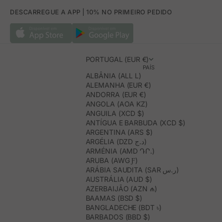
DESCARREGUE A APP | 10% NO PRIMEIRO PEDIDO
PORTUGAL (EUR €)
PAÍS
ALBÂNIA (ALL L)
ALEMANHA (EUR €)
ANDORRA (EUR €)
ANGOLA (AOA KZ)
ANGUILA (XCD $)
ANTÍGUA E BARBUDA (XCD $)
ARGENTINA (ARS $)
ARGÉLIA (DZD د.ج)
ARMÉNIA (AMD ԴՐ.)
ARUBA (AWG Ƒ)
ARÁBIA SAUDITA (SAR ر.س)
AUSTRÁLIA (AUD $)
AZERBAIJÃO (AZN ₼)
BAAMAS (BSD $)
BANGLADECHE (BDT ৳)
BARBADOS (BBD $)