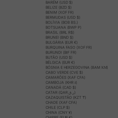
BARÉM (USD $)
BELIZE (BZD $)
BENIM (XOF FR)
BERMUDAS (USD $)
BOLÍVIA (BOB BS.)
BOTSUANA (BWP P)
BRASIL (BRL R$)
BRUNEI (BND $)
BULGÁRIA (EUR €)
BURQUINA FASO (XOF FR)
BURUNDI (BIF FR)
BUTÃO (USD $)
BÉLGICA (EUR €)
BÓSNIA E HERZEGOVINA (BAM КМ)
CABO VERDE (CVE $)
CAMARÕES (XAF CFA)
CAMBOJA (KHR ៛)
CANADÁ (CAD $)
CATAR (QAR ر.ق)
CAZAQUISTÃO (KZT ₸)
CHADE (XAF CFA)
CHILE (CLP $)
CHINA (CNY ¥)
CHIPRE (EUR €)