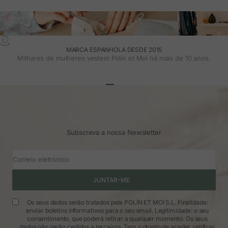
MARCA ESPANHOLA DESDE 2015
Milhares de mulheres vestem Polin et Moi há mais de 10 anos.
Ir para o artigo 1
Ir para o artigo 2
Ir para o artigo 3
Subscreva a nossa Newsletter
Correio eletrónico
JUNTAR-ME
Os seus dados serão tratados pela POLÍN ET MOI S.L. Finalidade:
enviar boletins informativos para o seu email. Legitimidade: o seu
consentimento, que poderá retirar a qualquer momento. Os seus
dados não serão cedidos a terceiros. Tem o direito de aceder, retificar