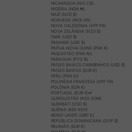
NICARÁGUA (NIO C$)
NIGÉRIA (NGN ₦)
NIUÊ (NZD $)
NORUEGA (NOK KR)
NOVA CALEDÓNIA (XPF FR)
NOVA ZELÂNDIA (NZD $)
OMÃ (USD $)
PANAMÁ (USD $)
PAPUA-NOVA GUINÉ (PGK K)
PAQUISTÃO (PKR ₨)
PARAGUAI (PYG ₲)
PAÍSES BAIXOS CARIBENHOS (USD $)
PAÍSES BAIXOS (EUR €)
PERU (PEN S/)
POLINÉSIA FRANCESA (XPF FR)
POLÓNIA (EUR €)
PORTUGAL (EUR €)
QUIRGUISTÃO (KGS SOM)
QUIRIBÁTI (USD $)
QUÉNIA (KES KSH)
REINO UNIDO (GBP £)
REPÚBLICA DOMINICANA (DOP $)
REUNIÃO (EUR €)
ROMÉNIA (EUR €)