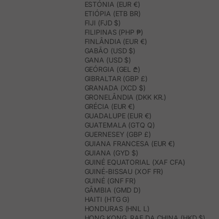
ESTÓNIA (EUR €)
ETIÓPIA (ETB BR)
FIJI (FJD $)
FILIPINAS (PHP ₱)
FINLÂNDIA (EUR €)
GABÃO (USD $)
GANA (USD $)
GEÓRGIA (GEL ₾)
GIBRALTAR (GBP £)
GRANADA (XCD $)
GRONELÂNDIA (DKK KR.)
GRÉCIA (EUR €)
GUADALUPE (EUR €)
GUATEMALA (GTQ Q)
GUERNESEY (GBP £)
GUIANA FRANCESA (EUR €)
GUIANA (GYD $)
GUINÉ EQUATORIAL (XAF CFA)
GUINÉ-BISSAU (XOF FR)
GUINÉ (GNF FR)
GÂMBIA (GMD D)
HAITI (HTG G)
HONDURAS (HNL L)
HONG KONG, RAE DA CHINA (HKD $)