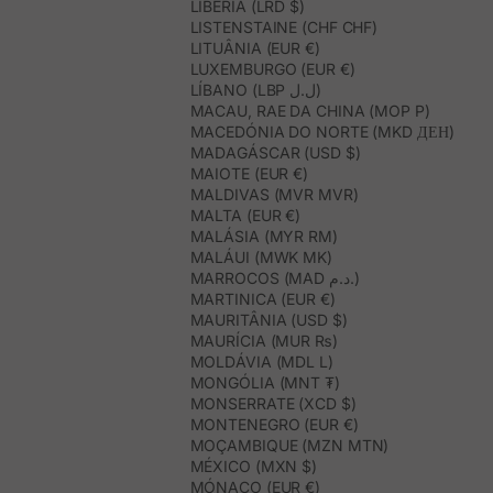
LIBÉRIA (LRD $)
LISTENSTAINE (CHF CHF)
LITUÂNIA (EUR €)
LUXEMBURGO (EUR €)
LÍBANO (LBP ل.ل)
MACAU, RAE DA CHINA (MOP P)
MACEDÓNIA DO NORTE (MKD ДЕН)
MADAGÁSCAR (USD $)
MAIOTE (EUR €)
MALDIVAS (MVR MVR)
MALTA (EUR €)
MALÁSIA (MYR RM)
MALÁUI (MWK MK)
MARROCOS (MAD د.م.)
MARTINICA (EUR €)
MAURITÂNIA (USD $)
MAURÍCIA (MUR ₨)
MOLDÁVIA (MDL L)
MONGÓLIA (MNT ₮)
MONSERRATE (XCD $)
MONTENEGRO (EUR €)
MOÇAMBIQUE (MZN MTN)
MÉXICO (MXN $)
MÓNACO (EUR €)