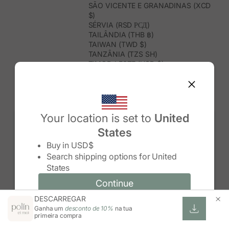
SÃO VICENTE E GRANADINAS (XCD
$)
SÉRVIA (RSD РСД)
TAILÂNDIA (THB ฿)
TAIWAN (TWD $)
TANZÂNIA (TZS SH)
TIMOR-LESTE (USD $)
TOGO (XOF FR)
TONGA (TOP T$)
TRINDADE E TOBAGO (TTD $)
TUNÍSIA (USD $)
TURQUEMENISTÃO (USD $)
Your location is set to
United
TURQUIA (TRY ₺)
States
TUVALU (AUD $)
Change country/region
UGANDA (UGX USH)
Buy in
USD$
URUGUAI (UYU $U)
Search shipping options for
United
USBEQUISTÃO (UZS SO'M)
States
VANUATU (VUV VT)
VENEZUELA (USD $)
Continue
Continue
VIETNAME (VND ₫)
DESCARREGAR
Change country/region and language
Cancel
WALLIS E FUTUNA (XPF FR)
Ganha um
desconto de 10%
na tua
ZIMBABUÉ (USD $)
primeira compra
ZÂMBIA (ZMW K)
ÁFRICA DO SUL (ZAR R)