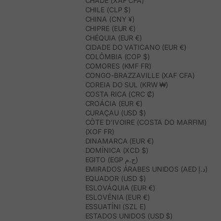
CHADE (XAF CFA)
CHILE (CLP $)
CHINA (CNY ¥)
CHIPRE (EUR €)
CHÉQUIA (EUR €)
CIDADE DO VATICANO (EUR €)
COLÔMBIA (COP $)
COMORES (KMF FR)
CONGO-BRAZZAVILLE (XAF CFA)
COREIA DO SUL (KRW ₩)
COSTA RICA (CRC ₡)
CROÁCIA (EUR €)
CURAÇAU (USD $)
CÔTE D’IVOIRE (COSTA DO MARFIM)
(XOF FR)
DINAMARCA (EUR €)
DOMÍNICA (XCD $)
EGITO (EGP ج.م)
EMIRADOS ÁRABES UNIDOS (AED د.إ)
EQUADOR (USD $)
ESLOVÁQUIA (EUR €)
ESLOVÉNIA (EUR €)
ESSUATÍNI (SZL E)
ESTADOS UNIDOS (USD $)