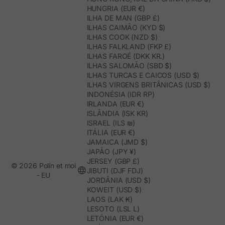
HUNGRIA (EUR €)
ILHA DE MAN (GBP £)
ILHAS CAIMÃO (KYD $)
ILHAS COOK (NZD $)
ILHAS FALKLAND (FKP £)
ILHAS FAROÉ (DKK KR.)
ILHAS SALOMÃO (SBD $)
ILHAS TURCAS E CAICOS (USD $)
ILHAS VIRGENS BRITÂNICAS (USD $)
INDONÉSIA (IDR RP)
IRLANDA (EUR €)
ISLÂNDIA (ISK KR)
ISRAEL (ILS ₪)
ITÁLIA (EUR €)
JAMAICA (JMD $)
JAPÃO (JPY ¥)
JERSEY (GBP £)
© 2026 Polín et moi
JIBUTI (DJF FDJ)
- EU
JORDÂNIA (USD $)
KOWEIT (USD $)
LAOS (LAK ₭)
LESOTO (LSL L)
LETÓNIA (EUR €)