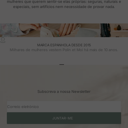
mulheres que querem sentir-se elas próprias: seguras, naturais e
especiais, sem artifícios nem necessidade de provar nada.
MARCA ESPANHOLA DESDE 2015
Milhares de mulheres vestem Polin et Moi há mais de 10 anos.
Ir para o artigo 1
Ir para o artigo 2
Ir para o artigo 3
Subscreva a nossa Newsletter
Correio eletrónico
JUNTAR-ME