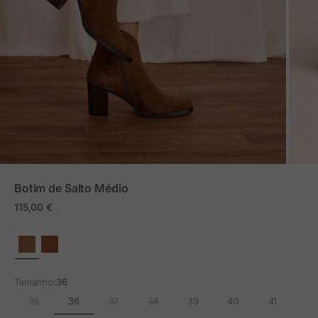
ZOOM
Botim de Salto Médio
Preço em promoção
115,00 €
Tamanho:
36
36
35
37
38
39
40
41