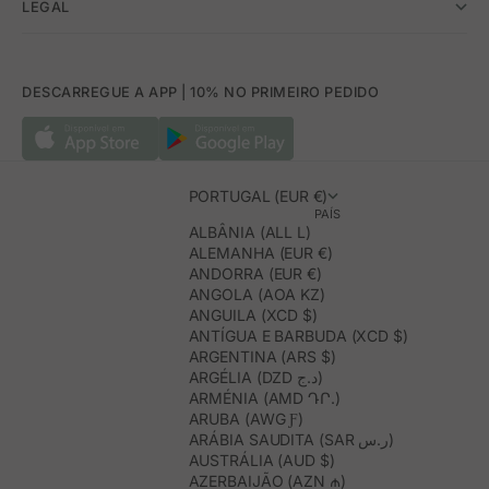
LEGAL
DESCARREGUE A APP | 10% NO PRIMEIRO PEDIDO
PORTUGAL (EUR €)
PAÍS
ALBÂNIA (ALL L)
ALEMANHA (EUR €)
ANDORRA (EUR €)
ANGOLA (AOA KZ)
ANGUILA (XCD $)
ANTÍGUA E BARBUDA (XCD $)
ARGENTINA (ARS $)
ARGÉLIA (DZD د.ج)
ARMÉNIA (AMD ԴՐ.)
ARUBA (AWG Ƒ)
ARÁBIA SAUDITA (SAR ر.س)
AUSTRÁLIA (AUD $)
AZERBAIJÃO (AZN ₼)