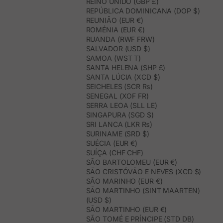
REINO UNIDO (GBP £)
REPÚBLICA DOMINICANA (DOP $)
REUNIÃO (EUR €)
ROMÉNIA (EUR €)
RUANDA (RWF FRW)
SALVADOR (USD $)
SAMOA (WST T)
SANTA HELENA (SHP £)
SANTA LÚCIA (XCD $)
SEICHELES (SCR ₨)
SENEGAL (XOF FR)
SERRA LEOA (SLL LE)
SINGAPURA (SGD $)
SRI LANCA (LKR ₨)
SURINAME (SRD $)
SUÉCIA (EUR €)
SUÍÇA (CHF CHF)
SÃO BARTOLOMEU (EUR €)
SÃO CRISTÓVÃO E NEVES (XCD $)
SÃO MARINHO (EUR €)
SÃO MARTINHO (SINT MAARTEN)
(USD $)
SÃO MARTINHO (EUR €)
SÃO TOMÉ E PRÍNCIPE (STD DB)