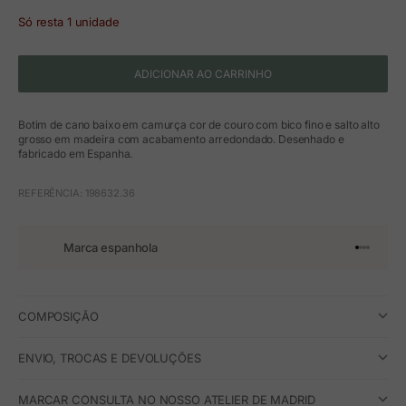
Só resta 1 unidade
ADICIONAR AO CARRINHO
Botim de cano baixo em camurça cor de couro com bico fino e salto alto
grosso em madeira com acabamento arredondado. Desenhado e
fabricado em Espanha.
REFERÊNCIA: 198632.36
Marca espanhola
Ir para o 
Ir para o
Ir para 
Ir para
COMPOSIÇÃO
ENVIO, TROCAS E DEVOLUÇÕES
MARCAR CONSULTA NO NOSSO ATELIER DE MADRID