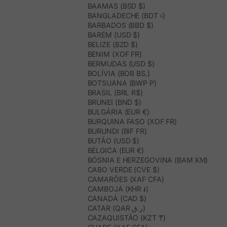
BAAMAS (BSD $)
BANGLADECHE (BDT ৳)
BARBADOS (BBD $)
BARÉM (USD $)
BELIZE (BZD $)
BENIM (XOF FR)
BERMUDAS (USD $)
BOLÍVIA (BOB BS.)
BOTSUANA (BWP P)
BRASIL (BRL R$)
BRUNEI (BND $)
BULGÁRIA (EUR €)
BURQUINA FASO (XOF FR)
BURUNDI (BIF FR)
BUTÃO (USD $)
BÉLGICA (EUR €)
BÓSNIA E HERZEGOVINA (BAM КМ)
CABO VERDE (CVE $)
CAMARÕES (XAF CFA)
CAMBOJA (KHR ៛)
CANADÁ (CAD $)
CATAR (QAR ر.ق)
CAZAQUISTÃO (KZT ₸)