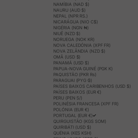
NAMÍBIA (NAD $)
NAURU (AUD $)
NEPAL (NPR RS.)
NICARÁGUA (NIO C$)
NIGÉRIA (NGN ₦)
NIUÊ (NZD $)
NORUEGA (NOK KR)
NOVA CALEDÓNIA (XPF FR)
NOVA ZELÂNDIA (NZD $)
OMÃ (USD $)
PANAMÁ (USD $)
PAPUA-NOVA GUINÉ (PGK K)
PAQUISTÃO (PKR ₨)
PARAGUAI (PYG ₲)
PAÍSES BAIXOS CARIBENHOS (USD $)
PAÍSES BAIXOS (EUR €)
PERU (PEN S/)
POLINÉSIA FRANCESA (XPF FR)
POLÓNIA (EUR €)
PORTUGAL (EUR €)
QUIRGUISTÃO (KGS SOM)
QUIRIBÁTI (USD $)
QUÉNIA (KES KSH)